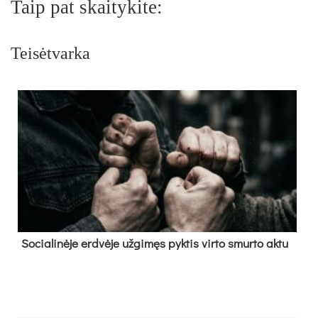
Taip pat skaitykite:
Teisėtvarka
So­cia­li­nė­je erd­vė­je už­gi­męs pyk­tis vir­to smur­to ak­tu