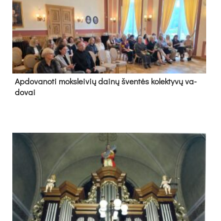
Ap­do­va­no­ti moks­lei­vių dai­nų šven­tės ko­lek­ty­vų va­
do­vai