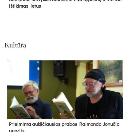
iš­ti­ki­mas lie­tus
Kultūra
Pri­si­min­ta aukš­čiau­sios pra­bos Rai­mon­do Jo­nu­čio
poe­zi­ja