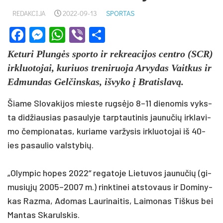
REDAKCIJA
2022-09-13
SPORTAS
Facebook
Messenger
WhatsApp
Viber
Share
Ke­tu­ri Plungės spor­to ir rek­rea­ci­jos cent­ro (SCR)
irk­luo­to­jai, ku­riuos tre­ni­ruo­ja Ar­vy­das Vait­kus ir
Ed­mun­das Gel­čins­kas, iš­vy­ko į Bra­tis­lavą.
Šia­me Slo­va­ki­jos mies­te rugsė­jo 8–11 die­no­mis vyks­
ta did­žiau­sias pa­sau­ly­je tarp­tau­ti­nis jau­nu­čių irk­la­vi­
mo čem­pio­na­tas, ku­ria­me var­žy­sis irk­luo­to­jai iš 40-
ies pa­sau­lio vals­ty­bių.
„Olym­pic ho­pes 2022“ re­ga­to­je Lie­tu­vos jau­nu­čių (gi­
mu­siųjų 2005–2007 m.) rink­ti­nei at­sto­vaus ir Do­mi­ny­
kas Raz­ma, Ado­mas Lau­ri­nai­tis, Lai­mo­nas Tiš­kus bei
Man­tas Ska­ruls­kis.