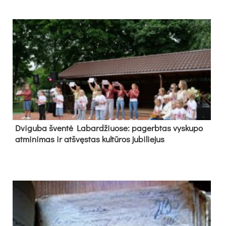
Dvi­gu­ba šven­tė La­bar­džiuo­se: pa­gerb­tas vys­ku­po
at­mi­ni­mas ir at­švęs­tas kul­tū­ros ju­bi­lie­jus