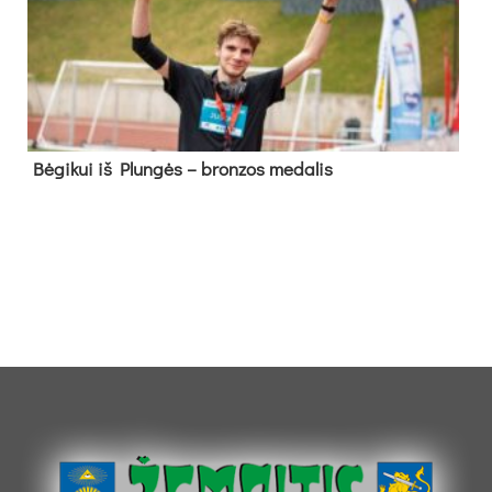
Bė­gi­kui iš Plun­gės – bron­zos me­da­lis