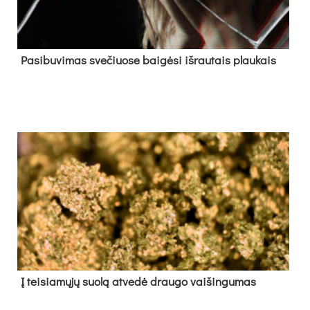
Pa­si­bu­vi­mas sve­čiuo­se bai­gė­si iš­rau­tais plau­kais
Į tei­sia­mų­jų suo­lą at­ve­dė drau­go vai­šin­gu­mas