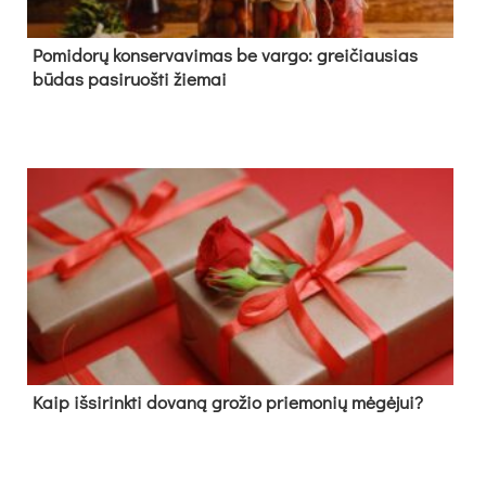
Pomidorų konservavimas be vargo: greičiausias
būdas pasiruošti žiemai
Kaip išsirinkti dovaną grožio priemonių mėgėjui?