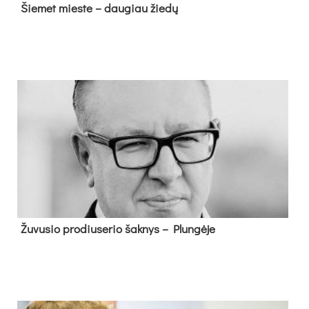
Šie­met mies­te – dau­giau žie­dų
Žu­vu­sio pro­diu­se­rio šak­nys – Plun­gė­je