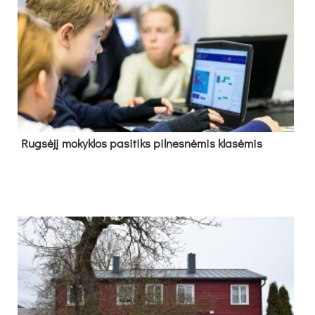
Rug­sė­jį mo­kyk­los pa­si­tiks pil­nes­nė­mis kla­sė­mis