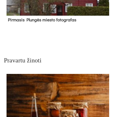
Pir­ma­sis Plun­gės mies­to fo­tog­ra­fas
Pravartu žinoti