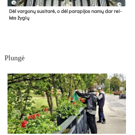
Dėl var­go­nų su­si­ta­rė, o dėl pa­ra­pi­jos na­mų dar rei­
kės žy­gių
Plungė