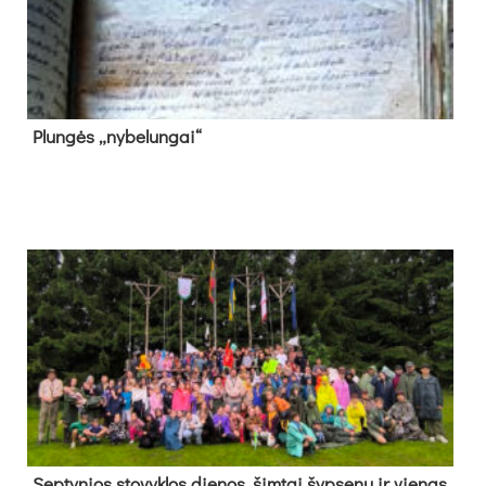
Plun­gės „ny­be­lun­gai“
Sep­ty­nios sto­vyk­los die­nos, šim­tai šyp­se­nų ir vie­nas