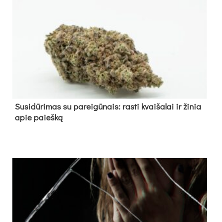
Su­si­dū­ri­mas su pa­rei­gū­nais: ras­ti kvai­ša­lai ir ži­nia
apie paieš­ką