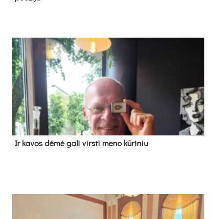
Ir ka­vos dė­mė ga­li virs­ti me­no kū­ri­niu