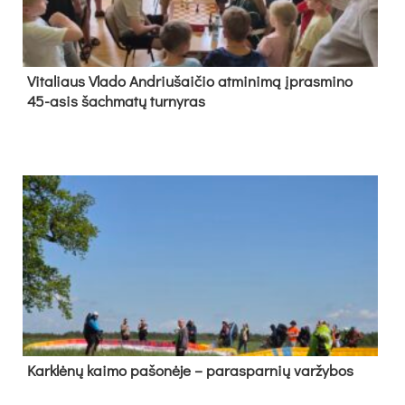
Vi­ta­liaus Vla­do And­riu­šai­čio at­mi­ni­mą įpras­mi­no
45-asis šach­ma­tų tur­ny­ras
Kark­lė­nų kai­mo pa­šo­nė­je – pa­ras­par­nių var­žy­bos