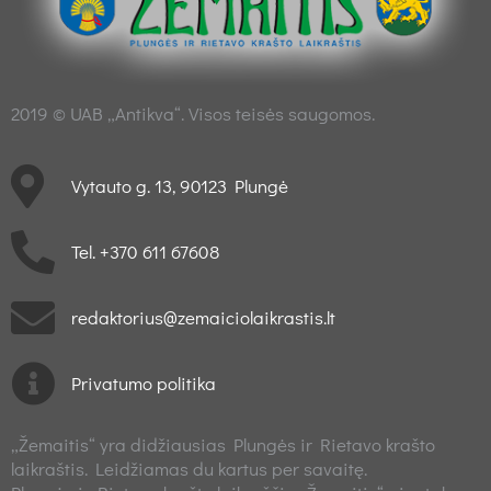
2019 © UAB „Antikva“. Visos teisės saugomos.
Vytauto g. 13, 90123 Plungė
Tel. +370 611 67608
redaktorius@zemaiciolaikrastis.lt
Privatumo politika
„Žemaitis“ yra didžiausias Plungės ir Rietavo krašto
laikraštis. Leidžiamas du kartus per savaitę.