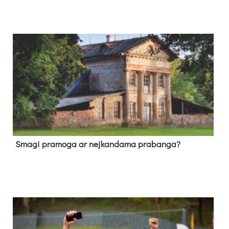
Sma­gi pra­mo­ga ar neį­kan­da­ma pra­ban­ga?