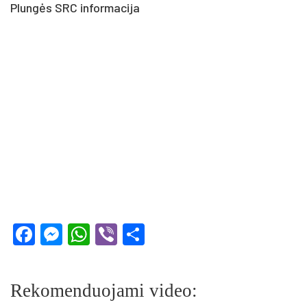
Plungės SRC in­for­ma­ci­ja
Facebook
Messenger
WhatsApp
Viber
Share
Rekomenduojami video: