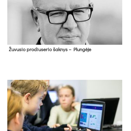
Žu­vu­sio pro­diu­se­rio šak­nys – Plun­gė­je