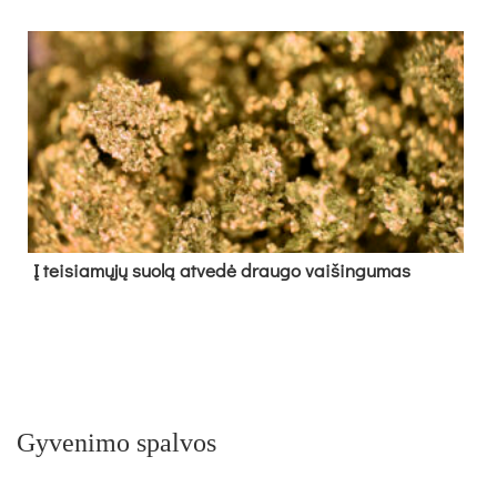
Į tei­sia­mų­jų suo­lą at­ve­dė drau­go vai­šin­gu­mas
Gyvenimo spalvos