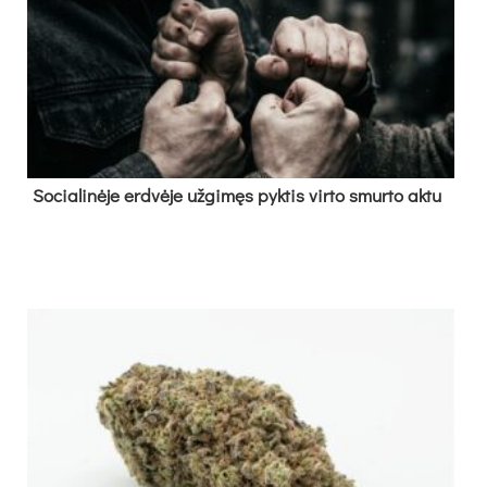
So­cia­li­nė­je erd­vė­je už­gi­męs pyk­tis vir­to smur­to ak­tu