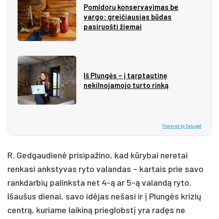
Pomidorų konservavimas be
vargo: greičiausias būdas
pasiruošti žiemai
Iš Plungės – į tarptautinę
nekilnojamojo turto rinką
Powered by Setupad
R. Gedgaudienė prisipažino, kad kūrybai neretai
renkasi ankstyvas ryto valandas – kartais prie savo
rankdarbių palinksta net 4-ą ar 5-ą valandą ryto.
Išaušus dienai, savo idėjas nešasi ir į Plungės krizių
centrą, kuriame laikiną prieglobstį yra radęs ne