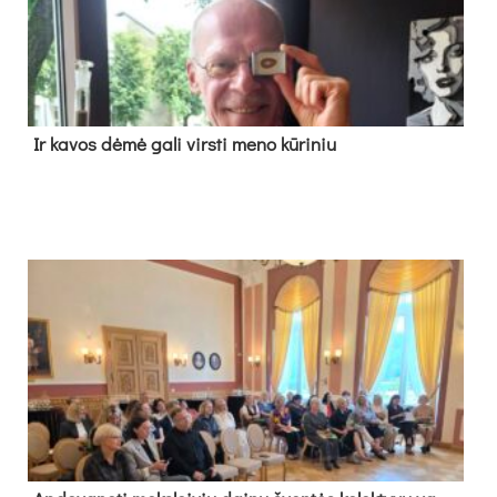
Ir ka­vos dė­mė ga­li virs­ti me­no kū­ri­niu