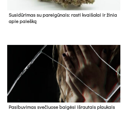
Su­si­dū­ri­mas su pa­rei­gū­nais: ras­ti kvai­ša­lai ir ži­nia
apie paieš­ką
Pa­si­bu­vi­mas sve­čiuo­se bai­gė­si iš­rau­tais plau­kais