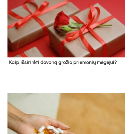
Kaip išsirinkti dovaną grožio priemonių mėgėjui?