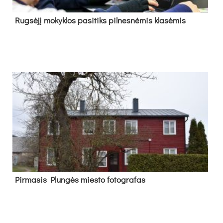
Rug­sė­jį mo­kyk­los pa­si­tiks pil­nes­nė­mis kla­sė­mis
Pir­ma­sis Plun­gės mies­to fo­tog­ra­fas