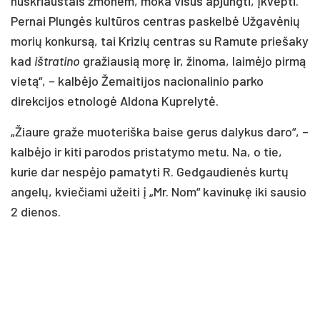
nuskriaustais žmonėm, moka visus apjungti, įkvėpti.
Pernai Plungės kultūros centras paskelbė Užgavėnių
morių konkursą, tai Krizių centras su Ramute priešaky
kad
ištratino
gražiausią morę ir, žinoma, laimėjo pirmą
vietą“, – kalbėjo Žemaitijos nacionalinio parko
direkcijos etnologė Aldona Kuprelytė.
„Žiaure graže muoteriška baise gerus dalykus daro“, –
kalbėjo ir kiti parodos pristatymo metu. Na, o tie,
kurie dar nespėjo pamatyti R. Gedgaudienės kurtų
angelų, kviečiami užeiti į „Mr. Nom“ kavinukę iki sausio
2 dienos.