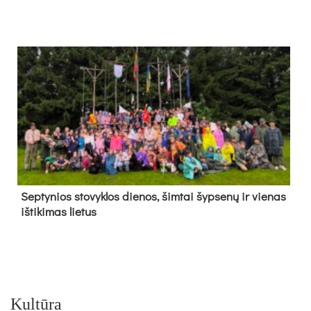
Sep­ty­nios sto­vyk­los die­nos, šim­tai šyp­se­nų ir vie­nas
iš­ti­ki­mas lie­tus
Kultūra