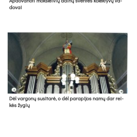
Ap­do­va­no­ti moks­lei­vių dai­nų šven­tės ko­lek­ty­vų va­
do­vai
Dėl var­go­nų su­si­ta­rė, o dėl pa­ra­pi­jos na­mų dar rei­
kės žy­gių