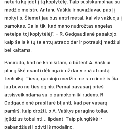
neturiu ką įdėt į tą koplytėlę. Taip susiskambinau su
medžio meistru Antanu Vaškiu ir nuvažiavau pas jį
mokytis. Šiemet jau bus antri metai, kai vis važiuoju į
pamokas. Gaila tik, kad mano nudrožtas angelas
netelpa toj koplytėlėj“, – R. Gedgaudienė pasakojo,
kaip šalia kitų talentų atrado dar ir potraukį medžiui
bei kaltams.
Pasirodo, kad ne kam kitam, o būtent A. Vaškiui
plungiškė esanti dėkinga ir už dar vieną atrastą
techniką. Tiesa, garsiojo medžio meistro indėlis čia
jau buvo ne tiesioginis. Pernai pavasarį prieš
atsisveikindama su jo pamokom iki rudens. R.
Gedgaudienė prasitarė bijanti, kad per vasarą
pamirš, kaip drožti, o A. Vaškys paragino toliau
įgūdžius tobulinti… lipdant. Taip plungiškė ir
pabandžiusi lipdyti iš modalino.