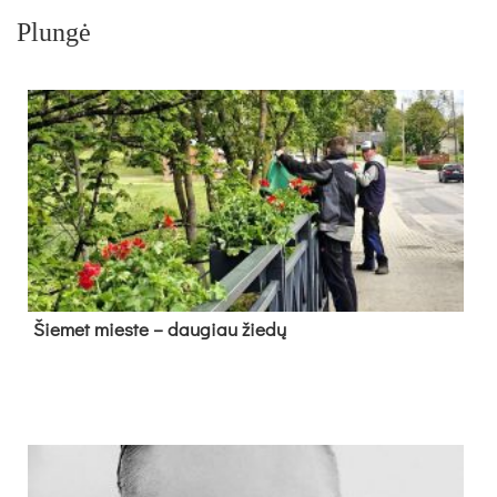
Plungė
Šie­met mies­te – dau­giau žie­dų