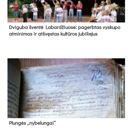
Dvi­gu­ba šven­tė La­bar­džiuo­se: pa­gerb­tas vys­ku­po
at­mi­ni­mas ir at­švęs­tas kul­tū­ros ju­bi­lie­jus
Plun­gės „ny­be­lun­gai“