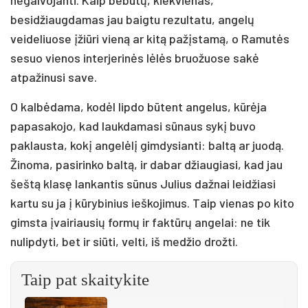
besidžiaugdamas jau baigtu rezultatu, angelų
veideliuose įžiūri vieną ar kitą pažįstamą, o Ramutės
sesuo vienos interjerinės lėlės bruožuose sakė
atpažinusi save.
O kalbėdama, kodėl lipdo būtent angelus, kūrėja
papasakojo, kad laukdamasi sūnaus sykį buvo
paklausta, kokį angelėlį gimdysianti: baltą ar juodą.
Žinoma, pasirinko baltą, ir dabar džiaugiasi, kad jau
šeštą klasę lankantis sūnus Julius dažnai leidžiasi
kartu su ja į kūrybinius ieškojimus. Taip vienas po kito
gimsta įvairiausių formų ir faktūrų angelai: ne tik
nulipdyti, bet ir siūti, velti, iš medžio drožti.
Taip pat skaitykite