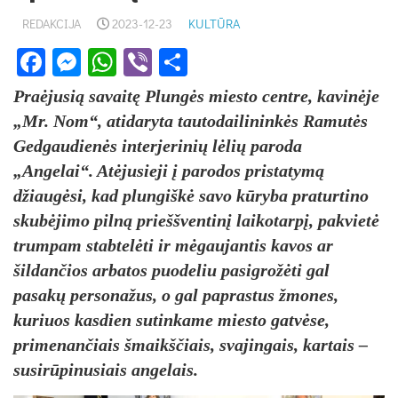
REDAKCIJA
2023-12-23
KULTŪRA
Facebook
Messenger
WhatsApp
Viber
Share
Praėjusią savaitę Plungės miesto centre, kavinėje
„Mr. Nom“, atidaryta tautodailininkės Ramutės
Gedgaudienės interjerinių lėlių paroda
„Angelai“. Atėjusieji į parodos pristatymą
džiaugėsi, kad plungiškė savo kūryba praturtino
skubėjimo pilną prieššventinį laikotarpį, pakvietė
trumpam stabtelėti ir mėgaujantis kavos ar
šildančios arbatos puodeliu pasigrožėti gal
pasakų personažus, o gal paprastus žmones,
kuriuos kasdien sutinkame miesto gatvėse,
primenančiais šmaikščiais, svajingais, kartais –
susirūpinusiais angelais.