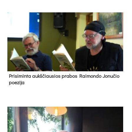
Pri­si­min­ta aukš­čiau­sios pra­bos Rai­mon­do Jo­nu­čio
poe­zi­ja