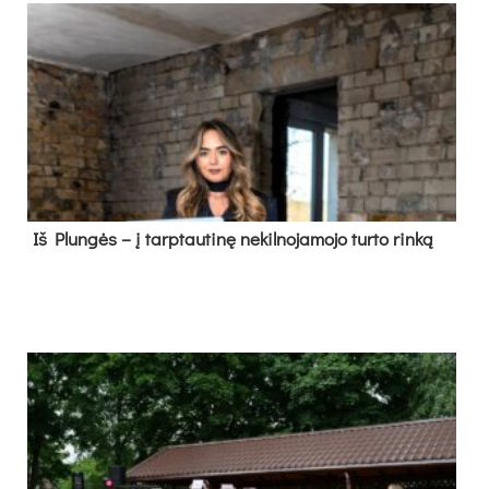
Iš Plungės – į tarptautinę nekilnojamojo turto rinką