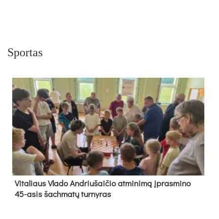
Sportas
Vi­ta­liaus Vla­do And­riu­šai­čio at­mi­ni­mą įpras­mi­no
45-asis šach­ma­tų tur­ny­ras