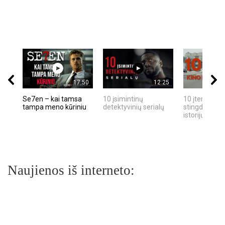
17:50
12:25
Se7en – kai tamsa
10 įsimintinų
10 įtemptų, k
tampa meno kūriniu
detektyvinių serialų
stingdančių k
istorijų
Naujienos iš interneto: