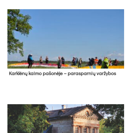
Kark­lė­nų kai­mo pa­šo­nė­je – pa­ras­par­nių var­žy­bos