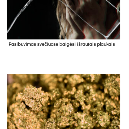
Pa­si­bu­vi­mas sve­čiuo­se bai­gė­si iš­rau­tais plau­kais