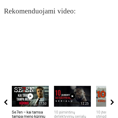
Rekomenduojami video:
17:50
12:25
Se7en – kai tamsa
10 įsimintinų
10 įtemptų, k
tampa meno kūriniu
detektyvinių serialų
stingdančių k