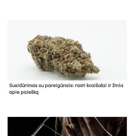
Su­si­dū­ri­mas su pa­rei­gū­nais: ras­ti kvai­ša­lai ir ži­nia
apie paieš­ką