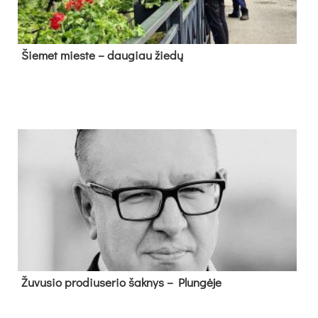
Šie­met mies­te – dau­giau žie­dų
Žu­vu­sio pro­diu­se­rio šak­nys – Plun­gė­je