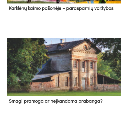
Kark­lė­nų kai­mo pa­šo­nė­je – pa­ras­par­nių var­žy­bos
Sma­gi pra­mo­ga ar neį­kan­da­ma pra­ban­ga?