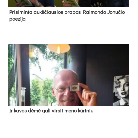
Pri­si­min­ta aukš­čiau­sios pra­bos Rai­mon­do Jo­nu­čio
poe­zi­ja
Ir ka­vos dė­mė ga­li virs­ti me­no kū­ri­niu