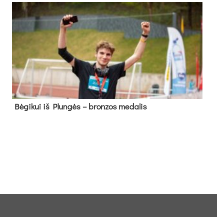
Bė­gi­kui iš Plun­gės – bron­zos me­da­lis