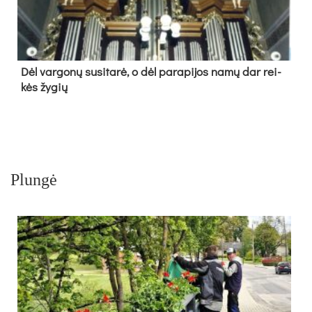
Dėl var­go­nų su­si­ta­rė, o dėl pa­ra­pi­jos na­mų dar rei­
kės žy­gių
Plungė