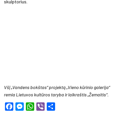
skulptorius.
VšĮ „Vandens bokštas“ projektą „Vieno kūrinio galerija“
remia Lietuvos kultūros taryba ir laikraštis „Žemaitis“.
Facebook
Messenger
WhatsApp
Viber
Share