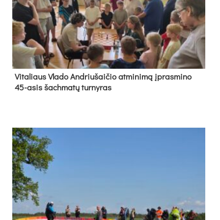
Vi­ta­liaus Vla­do And­riu­šai­čio at­mi­ni­mą įpras­mi­no
45-asis šach­ma­tų tur­ny­ras