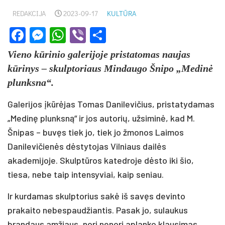
REDAKCIJA
2023-09-17
KULTŪRA
Facebook
Messenger
WhatsApp
Viber
Share
Vieno kūrinio galerijoje pristatomas naujas
kūrinys – skulptoriaus Mindaugo Šnipo „Medinė
plunksna“.
Galerijos įkūrėjas Tomas Danilevičius, pristatydamas
„Medinę plunksną“ ir jos autorių, užsiminė, kad M.
Šnipas – buvęs tiek jo, tiek jo žmonos Laimos
Danilevičienės dėstytojas Vilniaus dailės
akademijoje. Skulptūros katedroje dėsto iki šio,
tiesa, nebe taip intensyviai, kaip seniau.
Ir kurdamas skulptorius sakė iš savęs devinto
prakaito nebespaudžiantis. Pasak jo, sulaukus
brandaus amžiaus, nori nenori aplanko klausimas,