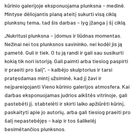
kūrinio galerijoje eksponuojama plunksna – medinė.
Mintyse dėliojantis planą ateitį sukurti visą ciklą
plunksnų tema, tad šis darbas – lyg įžanga į šį ciklą.
„Nukritusi plunksna – įdomus ir liūdnas momentas.
Nežinai nei tos plunksnos savininko, nei kodėl jis ją
pametė. Guli ir tiek. O tu ją randi ir gali sau susikurti
kokią tik nori istoriją. Gali paimti arba tiesiog paspirti
ir praeiti pro šalį“, – kalbėjo skulptorius ir tarsi
pratęsdamas mintį užsiminė, kad jį žavi ir
neįpareigojanti Vieno kūrinio galerijos atmosfera. Kai
darbas eksponuojamas judrios aikštės vitrinoje, gali
pastebėti jį, stabtelėti ir skirti laiko apžiūrėti kūrinį,
paskaityti apie jo autorių, arba gali tiesiog praeiti pro
šalį nepastebėjęs – kaip ir tos šalikelėj
besimėtančios plunksnos.