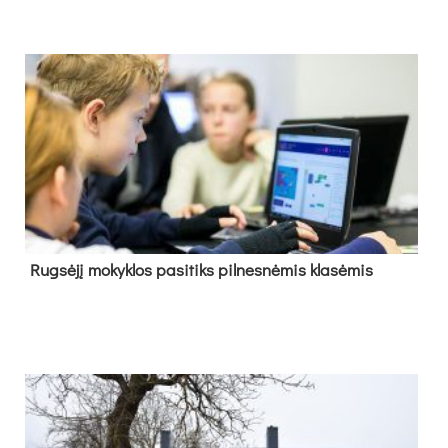
Rug­sė­jį mo­kyk­los pa­si­tiks pil­nes­nė­mis kla­sė­mis