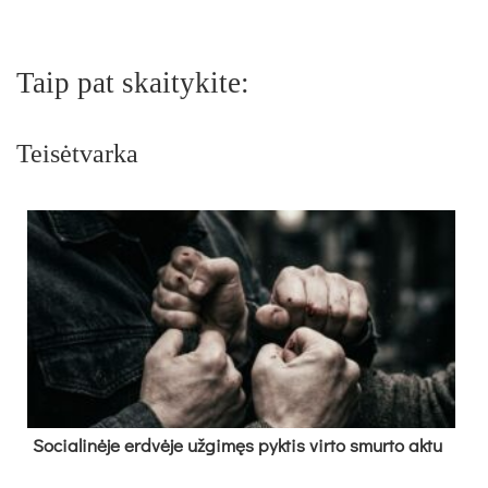
Taip pat skaitykite:
Teisėtvarka
So­cia­li­nė­je erd­vė­je už­gi­męs pyk­tis vir­to smur­to ak­tu