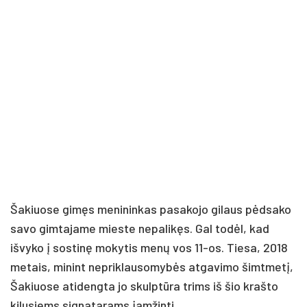
Šakiuose gimęs menininkas pasakojo gilaus pėdsako
savo gimtajame mieste nepalikęs. Gal todėl, kad
išvyko į sostinę mokytis menų vos 11-os. Tiesa, 2018
metais, minint nepriklausomybės atgavimo šimtmetį,
Šakiuose atidengta jo skulptūra trims iš šio krašto
kilusiems signatarams įamžinti.