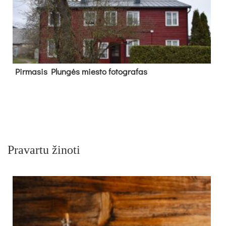
Pir­ma­sis Plun­gės mies­to fo­tog­ra­fas
Pravartu žinoti