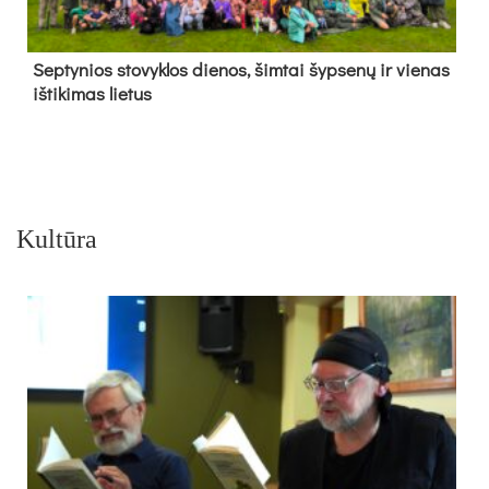
Sep­ty­nios sto­vyk­los die­nos, šim­tai šyp­se­nų ir vie­nas
iš­ti­ki­mas lie­tus
Kultūra