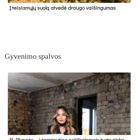
Į tei­sia­mų­jų suo­lą at­ve­dė drau­go vai­šin­gu­mas
Gyvenimo spalvos
Iš Plungės – į tarptautinę nekilnojamojo turto rinką