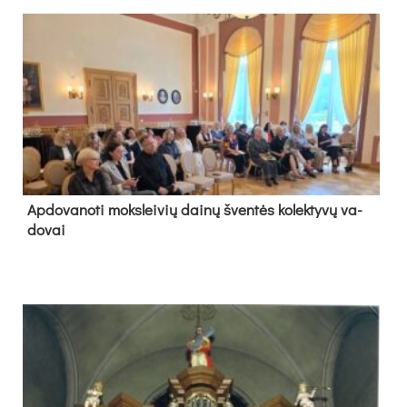
Ap­do­va­no­ti moks­lei­vių dai­nų šven­tės ko­lek­ty­vų va­
do­vai