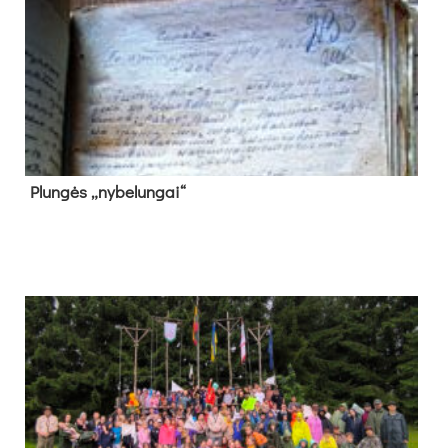
Plun­gės „ny­be­lun­gai“