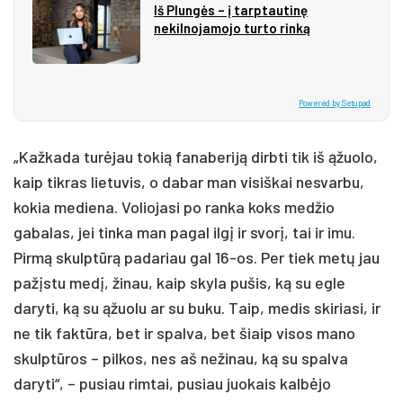
Iš Plungės – į tarptautinę
nekilnojamojo turto rinką
Powered by Setupad
„Kažkada turėjau tokią fanaberiją dirbti tik iš ąžuolo,
kaip tikras lietuvis, o dabar man visiškai nesvarbu,
kokia mediena. Voliojasi po ranka koks medžio
gabalas, jei tinka man pagal ilgį ir svorį, tai ir imu.
Pirmą skulptūrą padariau gal 16-os. Per tiek metų jau
pažįstu medį, žinau, kaip skyla pušis, ką su egle
daryti, ką su ąžuolu ar su buku. Taip, medis skiriasi, ir
ne tik faktūra, bet ir spalva, bet šiaip visos mano
skulptūros – pilkos, nes aš nežinau, ką su spalva
daryti“, – pusiau rimtai, pusiau juokais kalbėjo