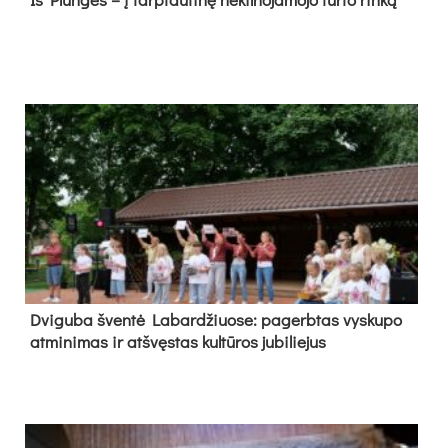
Dvi­gu­ba šven­tė La­bar­džiuo­se: pa­gerb­tas vys­ku­po
at­mi­ni­mas ir at­švęs­tas kul­tū­ros ju­bi­lie­jus