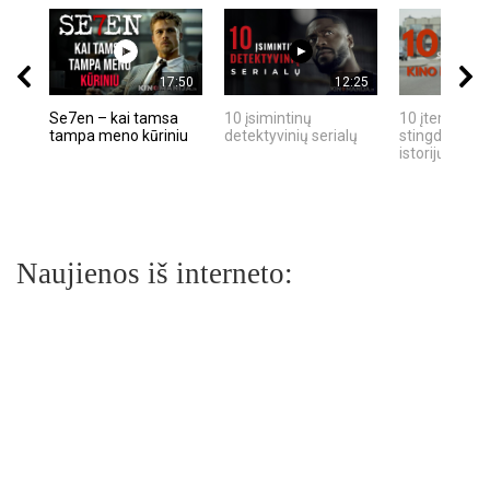
17:50
12:25
Se7en – kai tamsa
10 įsimintinų
10 įtemptų, k
tampa meno kūriniu
detektyvinių serialų
stingdančių k
istorijų
Naujienos iš interneto: