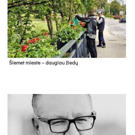
Šie­met mies­te – dau­giau žie­dų