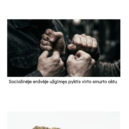
So­cia­li­nė­je erd­vė­je už­gi­męs pyk­tis vir­to smur­to ak­tu