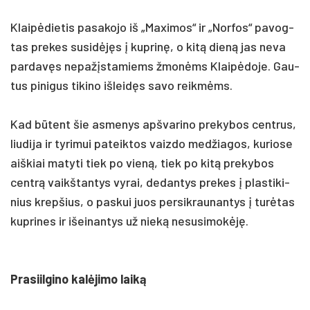
Klaipė­die­tis pa­sa­ko­jo iš „Ma­xi­mos“ ir „Nor­fos“ pa­vog­
tas pre­kes su­si­dėjęs į kup­rinę, o kitą dieną jas ne­va
par­davęs ne­pažįs­ta­miems žmonėms Klaipė­do­je. Gau­
tus pi­ni­gus ti­ki­no iš­leidęs sa­vo reikmėms.
Kad būtent šie as­me­nys ap­šva­ri­no pre­ky­bos cent­rus,
liu­di­ja ir ty­ri­mui pa­teik­tos vaiz­do med­žia­gos, ku­rio­se
aiš­kiai ma­ty­ti tiek po vieną, tiek po kitą pre­ky­bos
centrą vaikš­tan­tys vy­rai, de­dan­tys pre­kes į plas­ti­ki­
nius krep­šius, o pa­skui juos per­si­krau­nan­tys į turė­tas
kup­ri­nes ir išei­nan­tys už nieką ne­su­si­mokėję.
Pra­siil­gi­no kalė­ji­mo laiką