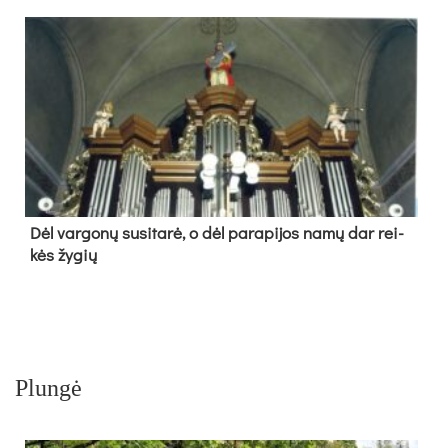
Dėl var­go­nų su­si­ta­rė, o dėl pa­ra­pi­jos na­mų dar rei­
kės žy­gių
Plungė