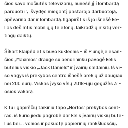
čios sa­vo mo­čiutės te­le­vi­zo­rių, nu­nešė jį į lom­bardą
par­duo­ti ir, iš­vydęs mie­gantį pa­sta­ro­jo dar­buo­toją,
ap­šva­ri­no dar ir lom­bardą. Il­ga­pirš­tis iš jo iš­nešė ke­
lias de­šim­tis mo­bi­liųjų te­le­fonų, laik­rod­žių ir kitų ver­
tingų daiktų.
Šįkart klaipė­die­tis bu­vo kuk­les­nis – iš Plungė­je esan­
čios „Ma­xi­mos“ drau­ge su bend­ri­nin­ku pa­vogė ke­lis
bu­te­lius vis­kio „Jack Da­niels“ ir įvai­rių sal­dai­nių. Iš vi­
so va­gys iš pre­ky­bos cent­ro iš­nešė pre­kių už dau­giau
nei 200 eurų. Vis­kas įvy­ko vėlų 2018-ųjų ge­gužės 31-
osios va­karą.
Ki­tu il­ga­pirš­čių tai­ki­niu ta­po „Nor­fos“ pre­ky­bos cent­
ras, iš ku­rio jie­du pa­grobė dar ke­lis įvai­rių vis­kių bu­te­
lius bei… vo­nios ir pa­kuotę po­pie­ri­nių rankš­luos­čių,