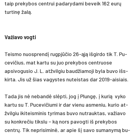
taip pre­ky­bos cent­rui pa­da­ry­da­mi be­veik 162 eurų
tur­tinę žalą.
Va­žia­vo vog­ti
Teis­mo nuo­sprendį rugpjū­čio 26-ąją iš­gir­do tik T. Pu­
ce­vi­čius, mat kar­tu su juo pre­ky­bos cent­ruo­se
apsivogusio J. L. at­žvil­giu baud­žia­mo­ji by­la bu­vo išs­
kir­ta. Jis už šias va­gys­tes nu­teis­tas dar 2019-ai­siais.
Ta­da jis nė ne­bandė slėpti, jog į Plungę, į ku­rią vy­ko
kar­tu su T. Pu­ce­vi­čiu­mi ir dar vie­nu as­me­niu, ku­rio at­
žvil­giu iki­teis­mi­nis ty­ri­mas bu­vo nu­trauk­tas, va­žia­vo
su konk­re­čiu tiks­lu – ką nors pa­vog­ti iš pre­ky­bos
centrų. Tik ne­pri­si­minė, ar apie šį sa­vo su­ma­nymą bu­