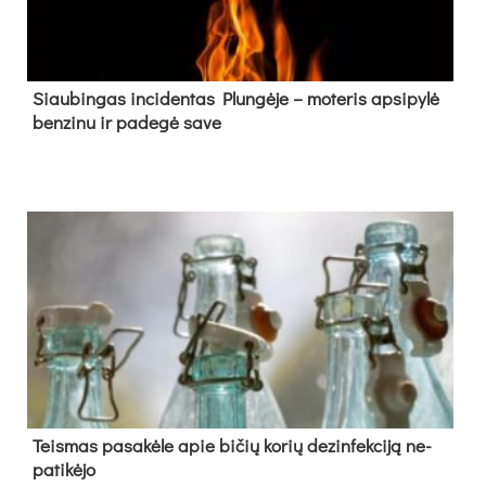
Siau­bin­gas in­ci­den­tas Plun­gė­je – mo­te­ris ap­si­py­lė
ben­zi­nu ir pa­de­gė sa­ve
Teis­mas pa­sa­kė­le apie bi­čių ko­rių de­zin­fek­ci­ją ne­
pa­ti­kė­jo