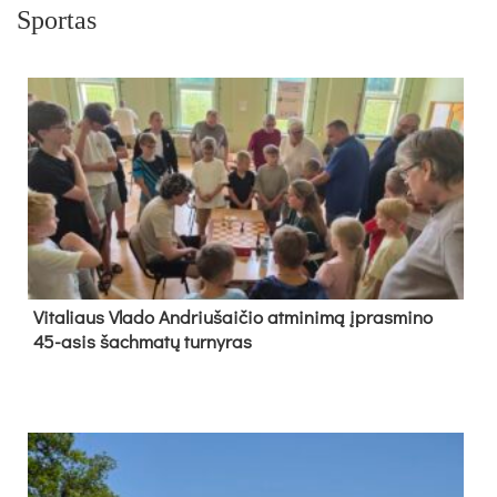
Sportas
Vi­ta­liaus Vla­do And­riu­šai­čio at­mi­ni­mą įpras­mi­no
45-asis šach­ma­tų tur­ny­ras