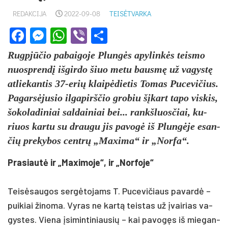
REDAKCIJA
2022-09-08
TEISĖTVARKA
Facebook
Messenger
WhatsApp
Viber
Share
Rugpjū­čio pa­bai­go­je Plungės apy­linkės teis­mo
nuo­sprendį iš­gir­do šiuo me­tu bausmę už va­gystę
at­lie­kan­tis 37-erių klaipė­die­tis To­mas Pu­ce­vi­čius.
Pa­garsė­ju­sio il­ga­pirš­čio gro­biu šįkart ta­po vis­kis,
šo­ko­la­di­niai sal­dai­niai bei... rankš­luos­čiai, ku­
riuos kar­tu su drau­gu jis pa­vogė iš Plungė­je esan­
čių pre­ky­bos centrų „Ma­xi­ma“ ir „Nor­fa“.
Pra­siautė ir „Ma­xi­mo­je“, ir „Nor­fo­je“
Teisė­sau­gos sergė­to­jams T. Pu­ce­vi­čiaus pa­vardė –
pui­kiai ži­no­ma. Vy­ras ne kartą teis­tas už įvai­rias va­
gys­tes. Vie­na įsi­min­ti­niau­sių – kai pa­vogęs iš mie­gan­