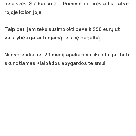
ne­laisvės. Šią bausmę T. Pu­ce­vi­čius turės at­lik­ti at­vi­
ro­jo­je ko­lo­ni­jo­je.
Taip pat jam teks su­si­mokė­ti be­veik 290 eurų už
vals­tybės ga­ran­tuo­jamą tei­sinę pa­galbą.
Nuosp­ren­dis per 20 dienų ape­lia­ci­niu skun­du ga­li būti
skund­žia­mas Klaipė­dos apy­gar­dos teis­mui.