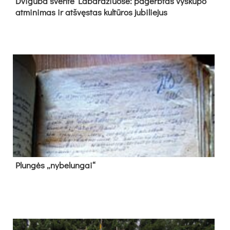
Dvi­gu­ba šven­tė La­bar­džiuo­se: pa­gerb­tas vys­ku­po
at­mi­ni­mas ir at­švęs­tas kul­tū­ros ju­bi­lie­jus
Plun­gės „ny­be­lun­gai“