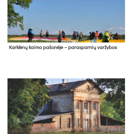
Kark­lė­nų kai­mo pa­šo­nė­je – pa­ras­par­nių var­žy­bos