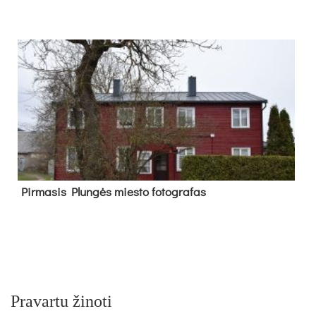
Pir­ma­sis Plun­gės mies­to fo­tog­ra­fas
Pravartu žinoti