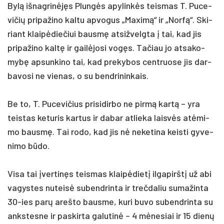
Bylą iš­nag­rinėjęs Plungės apy­linkės teis­mas T. Pu­ce­
vi­čių pri­pa­ži­no kal­tu ap­vo­gus „Ma­ximą“ ir „Norfą“. Ski­
riant klaipė­die­čiui bausmę at­si­žvelg­ta į tai, kad jis
pri­pa­ži­no kaltę ir gailė­jo­si vogęs. Ta­čiau jo at­sa­ko­
mybę ap­sun­ki­no tai, kad pre­ky­bos cent­ruo­se jis dar­
ba­vo­si ne vie­nas, o su bend­ri­nin­kais.
Be to, T. Pu­ce­vi­čius pri­si­dir­bo ne pirmą kartą – yra
teis­tas ke­tu­ris kar­tus ir da­bar at­lie­ka laisvės at­ėmi­
mo bausmę. Tai ro­do, kad jis nė ne­ke­ti­na keis­ti gy­ve­
ni­mo būdo.
Vi­sa tai įver­tinęs teis­mas klaipė­dietį il­ga­pirštį už abi
va­gys­tes nu­teisė su­bend­rin­ta ir treč­da­liu su­ma­žin­ta
30-ies par­ų areš­to baus­me, ku­ri bu­vo su­bend­rin­ta su
anks­tes­ne ir pa­skir­ta ga­lu­tinė – 4 mėne­siai ir 15 dienų