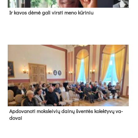
Ir ka­vos dė­mė ga­li virs­ti me­no kū­ri­niu
Ap­do­va­no­ti moks­lei­vių dai­nų šven­tės ko­lek­ty­vų va­
do­vai