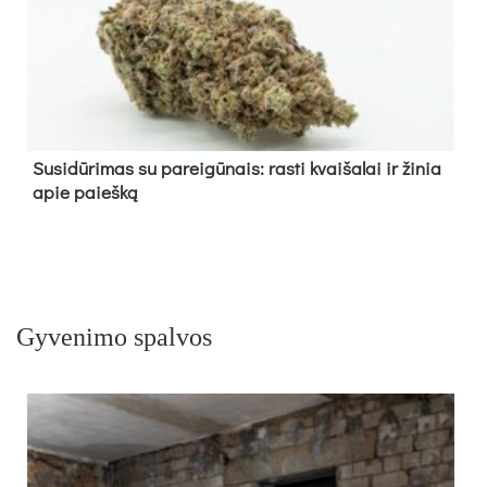
Su­si­dū­ri­mas su pa­rei­gū­nais: ras­ti kvai­ša­lai ir ži­nia
apie paieš­ką
Gyvenimo spalvos