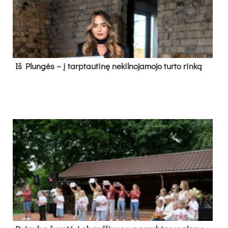
Iš Plungės – į tarptautinę nekilnojamojo turto rinką