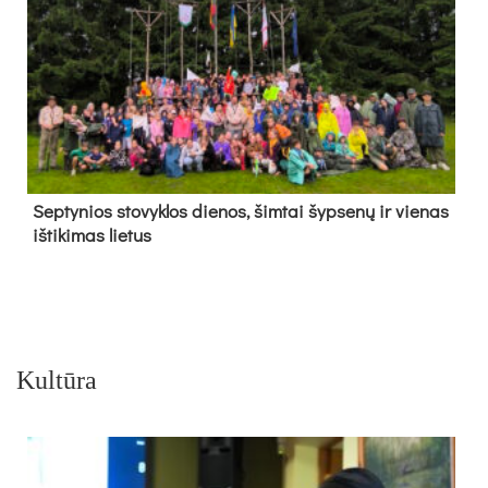
Sep­ty­nios sto­vyk­los die­nos, šim­tai šyp­se­nų ir vie­nas
iš­ti­ki­mas lie­tus
Kultūra