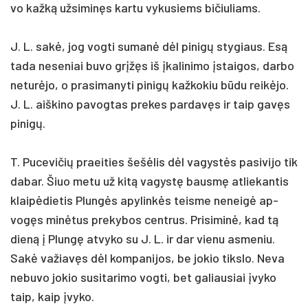
vo kažką už­si­minęs kar­tu vy­ku­siems bi­čiu­liams.
J. L. sakė, jog vog­ti su­manė dėl pi­nigų sty­giaus. Esą
ta­da ne­se­niai bu­vo grįžęs iš įka­li­ni­mo įstai­gos, dar­bo
ne­turė­jo, o pra­si­ma­ny­ti pi­nigų kaž­ko­kiu būdu reikė­jo.
J. L. aiš­ki­no pa­vog­tas pre­kes par­davęs ir taip gavęs
pi­nigų.
T. Pu­ce­vi­čių praei­ties šešė­lis dėl va­gystės pa­si­vi­jo tik
da­bar. Šiuo me­tu už kitą va­gystę bausmę at­lie­kan­tis
klaipė­die­tis Plungės apy­linkės teis­me ne­neigė ap­
vogęs minė­tus pre­ky­bos cent­rus. Pri­si­minė, kad tą
dieną į Plungę at­vy­ko su J. L. ir dar vie­nu as­me­niu.
Sakė va­žiavęs dėl kom­pa­ni­jos, be jo­kio tiks­lo. Ne­va
ne­bu­vo jo­kio su­si­ta­ri­mo vog­ti, bet ga­liau­siai įvy­ko
taip, kaip įvy­ko.