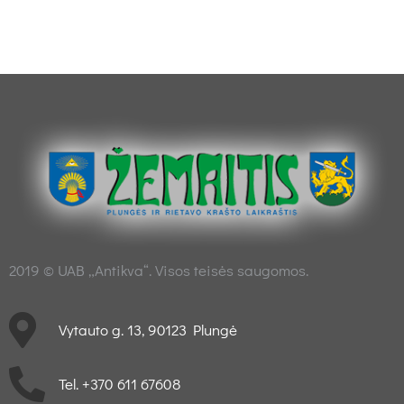
2019 © UAB „Antikva“. Visos teisės saugomos.
Vytauto g. 13, 90123 Plungė
Tel. +370 611 67608