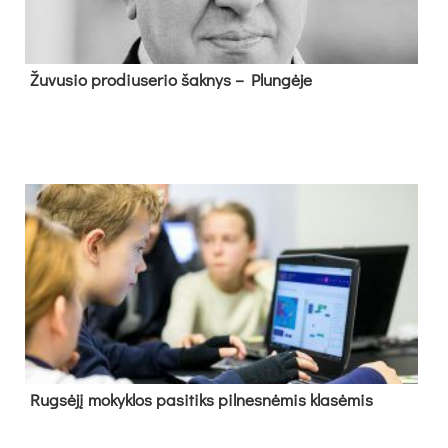
Žu­vu­sio pro­diu­se­rio šak­nys – Plun­gė­je
Rug­sė­jį mo­kyk­los pa­si­tiks pil­nes­nė­mis kla­sė­mis