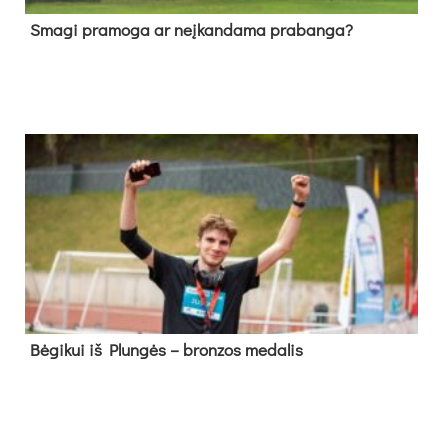
Sma­gi pra­mo­ga ar neį­kan­da­ma pra­ban­ga?
Bė­gi­kui iš Plun­gės – bron­zos me­da­lis