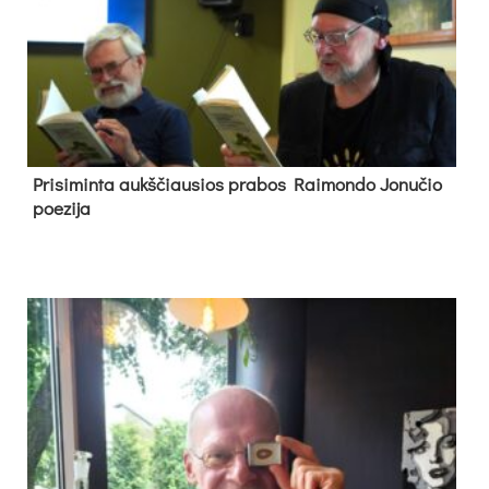
Pri­si­min­ta aukš­čiau­sios pra­bos Rai­mon­do Jo­nu­čio
poe­zi­ja