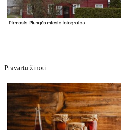
Pir­ma­sis Plun­gės mies­to fo­tog­ra­fas
Pravartu žinoti