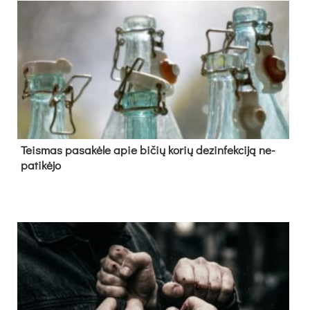
Teis­mas pa­sa­kė­le apie bi­čių ko­rių de­zin­fek­ci­ją ne­
pa­ti­kė­jo