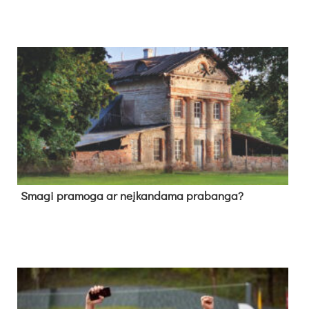
Sma­gi pra­mo­ga ar neį­kan­da­ma pra­ban­ga?