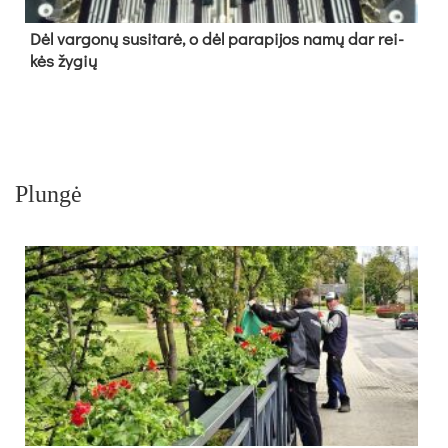
Dėl var­go­nų su­si­ta­rė, o dėl pa­ra­pi­jos na­mų dar rei­
kės žy­gių
Plungė