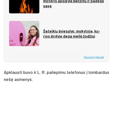
mo­te­ris ap­si­py­lė ben­zi­nu ir pa­de­gė
sa­ve
Ša­tei­kių švie­su­lys: mo­ky­to­ja, ku­
rios šir­dy­je de­ga mei­lė žo­džiui
Powered by Setupad
Apklausti buvo ir L. R. paliepimu telefonus į lombardus
nešę asmenys.