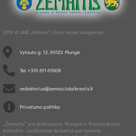
2019 © UAB „Antikva“. Visos teisės saugomos.
Vytauto g. 13, 90123 Plungė
Tel. +370 611 67608
redaktorius@zemaiciolaikrastis.lt
Privatumo politika
„Žemaitis“ yra didžiausias Plungės ir Rietavo krašto
laikraštis. Leidžiamas du kartus per savaitę.