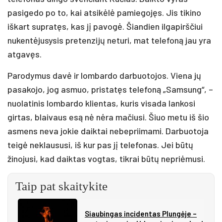
pasigedo po to, kai atsikėlė pamiegojęs. Jis tikino
iškart supratęs, kas jį pavogė. Šiandien ilgapirščiui
nukentėjusysis pretenzijų neturi, mat telefoną jau yra
atgavęs.
Parodymus davė ir lombardo darbuotojos. Viena jų
pasakojo, jog asmuo, pristatęs telefoną „Samsung“, –
nuolatinis lombardo klientas, kuris visada lankosi
girtas, blaivaus esą nė nėra mačiusi. Šiuo metu iš šio
asmens neva jokie daiktai nebepriimami. Darbuotoja
teigė neklaususi, iš kur pas jį telefonas. Jei būtų
žinojusi, kad daiktas vogtas, tikrai būtų nepriėmusi.
Taip pat skaitykite
Siau­bin­gas in­ci­den­tas Plun­gė­je –