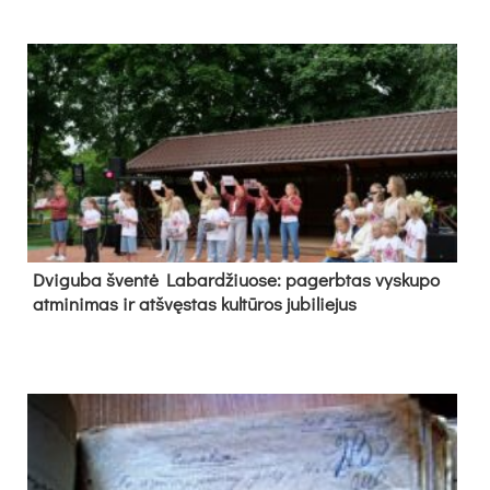
Dvi­gu­ba šven­tė La­bar­džiuo­se: pa­gerb­tas vys­ku­po
at­mi­ni­mas ir at­švęs­tas kul­tū­ros ju­bi­lie­jus