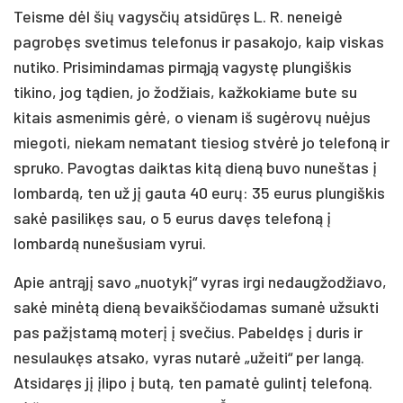
Teisme dėl šių vagysčių atsidūręs L. R. neneigė
pagrobęs svetimus telefonus ir pasakojo, kaip viskas
nutiko. Prisimindamas pirmąją vagystę plungiškis
tikino, jog tądien, jo žodžiais, kažkokiame bute su
kitais asmenimis gėrė, o vienam iš sugėrovų nuėjus
miegoti, niekam nematant tiesiog stvėrė jo telefoną ir
spruko. Pavogtas daiktas kitą dieną buvo nuneštas į
lombardą, ten už jį gauta 40 eurų: 35 eurus plungiškis
sakė pasilikęs sau, o 5 eurus davęs telefoną į
lombardą nunešusiam vyrui.
Apie antrąjį savo „nuotykį“ vyras irgi nedaugžodžiavo,
sakė minėtą dieną bevaikščiodamas sumanė užsukti
pas pažįstamą moterį į svečius. Pabeldęs į duris ir
nesulaukęs atsako, vyras nutarė „užeiti“ per langą.
Atsidaręs jį įlipo į butą, ten pamatė gulintį telefoną.