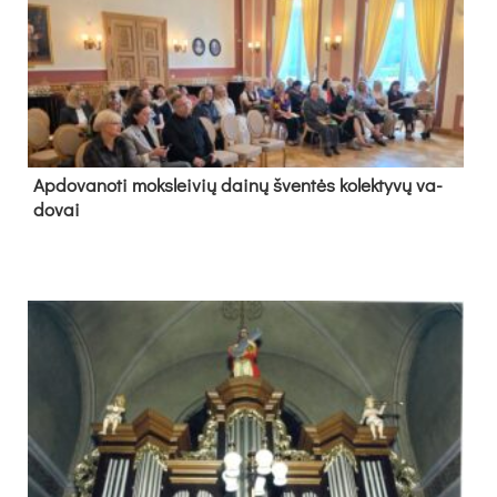
Ap­do­va­no­ti moks­lei­vių dai­nų šven­tės ko­lek­ty­vų va­
do­vai