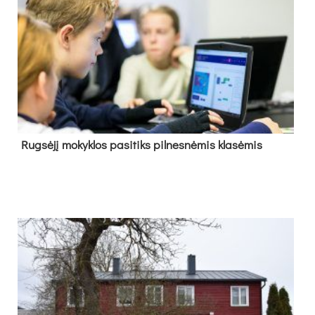
Rug­sė­jį mo­kyk­los pa­si­tiks pil­nes­nė­mis kla­sė­mis