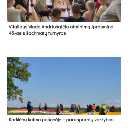
Vi­ta­liaus Vla­do And­riu­šai­čio at­mi­ni­mą įpras­mi­no
45-asis šach­ma­tų tur­ny­ras
Kark­lė­nų kai­mo pa­šo­nė­je – pa­ras­par­nių var­žy­bos