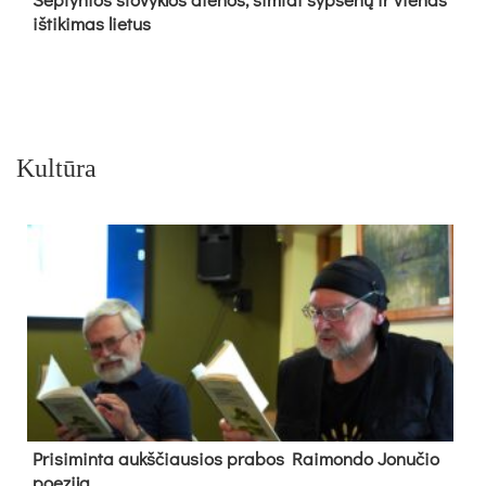
iš­ti­ki­mas lie­tus
Kultūra
Pri­si­min­ta aukš­čiau­sios pra­bos Rai­mon­do Jo­nu­čio
poe­zi­ja