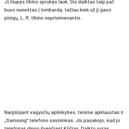
Jį čiupęs tikino sprukęs lauk. Šis daiktas taip pat
buvo nuneštas į lombardą, tačiau kiek už jį gavo
pinigų, L. R. tikino neprisimenantis.
Narpliojant vagysčių aplinkybes, teisme apklaustas ir
„Samsung“ telefono savininkas. Jis pasakojo, kad jo
telefonas dingo švenčiant Kūčias. Daikto vyras