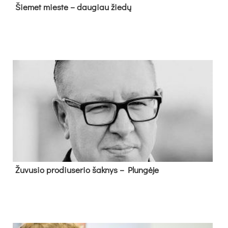
Šie­met mies­te – dau­giau žie­dų
Žu­vu­sio pro­diu­se­rio šak­nys – Plun­gė­je