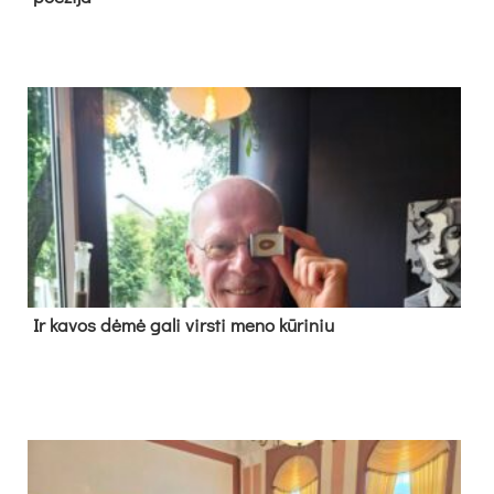
Ir ka­vos dė­mė ga­li virs­ti me­no kū­ri­niu