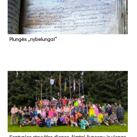
Plun­gės „ny­be­lun­gai“
Sep­ty­nios sto­vyk­los die­nos, šim­tai šyp­se­nų ir vie­nas