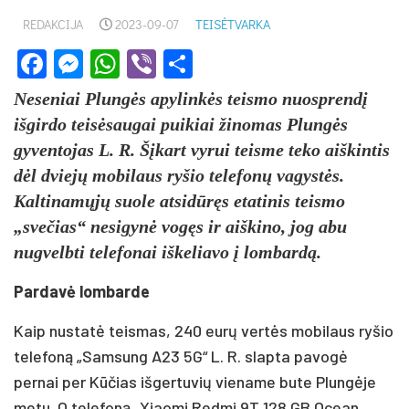
REDAKCIJA
2023-09-07
TEISĖTVARKA
Facebook
Messenger
WhatsApp
Viber
Share
Neseniai Plungės apylinkės teismo nuosprendį
išgirdo teisėsaugai puikiai žinomas Plungės
gyventojas L. R. Šįkart vyrui teisme teko aiškintis
dėl dviejų mobilaus ryšio telefonų vagystės.
Kaltinamųjų suole atsidūręs etatinis teismo
„svečias“ nesigynė vogęs ir aiškino, jog abu
nugvelbti telefonai iškeliavo į lombardą.
Pardavė lombarde
Kaip nustatė teismas, 240 eurų vertės mobilaus ryšio
telefoną „Samsung A23 5G“ L. R. slapta pavogė
pernai per Kūčias išgertuvių viename bute Plungėje
metu. O telefoną „Xiaomi Redmi 9T 128 GB Ocean