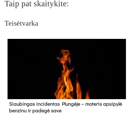
Taip pat skaitykite:
Teisėtvarka
Siau­bin­gas in­ci­den­tas Plun­gė­je – mo­te­ris ap­si­py­lė
ben­zi­nu ir pa­de­gė sa­ve