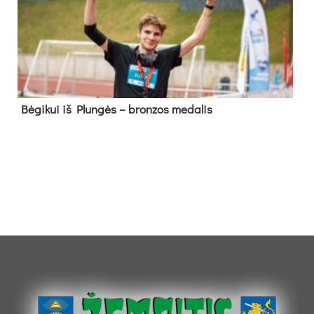
Bė­gi­kui iš Plun­gės – bron­zos me­da­lis