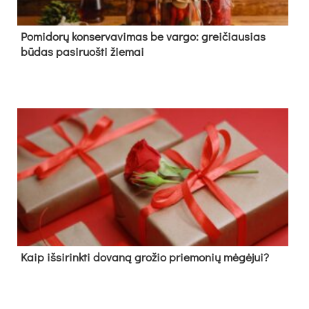
Pomidorų konservavimas be vargo: greičiausias
būdas pasiruošti žiemai
Kaip išsirinkti dovaną grožio priemonių mėgėjui?