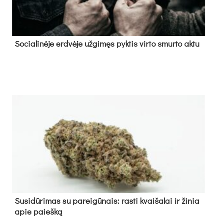
So­cia­li­nė­je erd­vė­je už­gi­męs pyk­tis vir­to smur­to ak­tu
Su­si­dū­ri­mas su pa­rei­gū­nais: ras­ti kvai­ša­lai ir ži­nia
apie paieš­ką