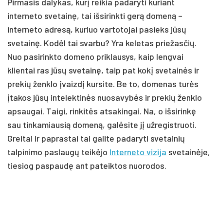
Pirmasis dalykas, kurį reikia padaryti kuriant
interneto svetainę, tai išsirinkti gerą domeną –
interneto adresą, kuriuo vartotojai pasieks jūsų
svetainę. Kodėl tai svarbu? Yra keletas priežasčių.
Nuo pasirinkto domeno priklausys, kaip lengvai
klientai ras jūsų svetainę, taip pat kokį svetainės ir
prekių ženklo įvaizdį kursite. Be to, domenas turės
įtakos jūsų intelektinės nuosavybės ir prekių ženklo
apsaugai. Taigi, rinkitės atsakingai. Na, o išsirinkę
sau tinkamiausią domeną, galėsite jį užregistruoti.
Greitai ir paprastai tai galite padaryti svetainių
talpinimo paslaugų teikėjo
Interneto vizija
svetainėje,
tiesiog paspaudę ant pateiktos nuorodos.