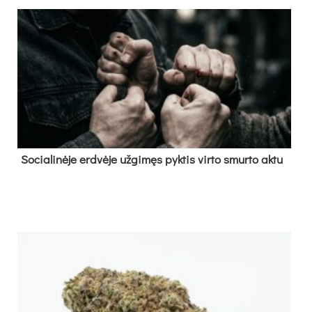
So­cia­li­nė­je erd­vė­je už­gi­męs pyk­tis vir­to smur­to ak­tu