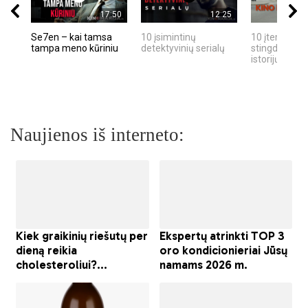
17:50
12:25
Se7en – kai tamsa
10 įsimintinų
10 įtemptų, k
tampa meno kūriniu
detektyvinių serialų
stingdančių k
istorijų
Naujienos iš interneto: