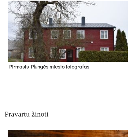
Pir­ma­sis Plun­gės mies­to fo­tog­ra­fas
Pravartu žinoti