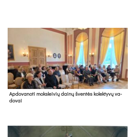
Ap­do­va­no­ti moks­lei­vių dai­nų šven­tės ko­lek­ty­vų va­
do­vai