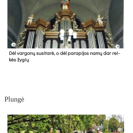
Dėl var­go­nų su­si­ta­rė, o dėl pa­ra­pi­jos na­mų dar rei­
kės žy­gių
Plungė