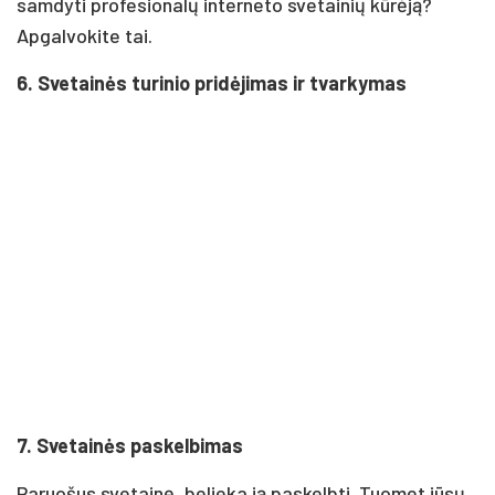
samdyti profesionalų interneto svetainių kūrėją?
Apgalvokite tai.
6. Svetainės turinio pridėjimas ir tvarkymas
7. Svetainės paskelbimas
Paruošus svetainę, belieka ją paskelbti. Tuomet jūsų