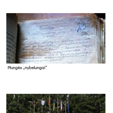
Plun­gės „ny­be­lun­gai“