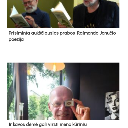
Pri­si­min­ta aukš­čiau­sios pra­bos Rai­mon­do Jo­nu­čio
poe­zi­ja
Ir ka­vos dė­mė ga­li virs­ti me­no kū­ri­niu