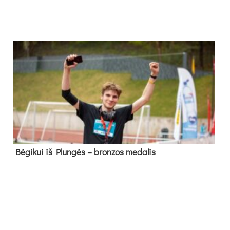
Bė­gi­kui iš Plun­gės – bron­zos me­da­lis