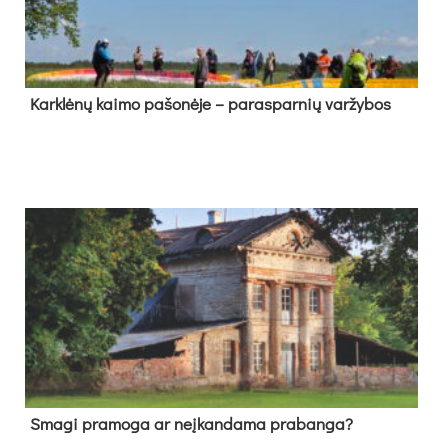
Kark­lė­nų kai­mo pa­šo­nė­je – pa­ras­par­nių var­žy­bos
Sma­gi pra­mo­ga ar neį­kan­da­ma pra­ban­ga?