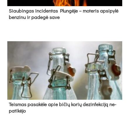
Siau­bin­gas in­ci­den­tas Plun­gė­je – mo­te­ris ap­si­py­lė
ben­zi­nu ir pa­de­gė sa­ve
Teis­mas pa­sa­kė­le apie bi­čių ko­rių de­zin­fek­ci­ją ne­
pa­ti­kė­jo