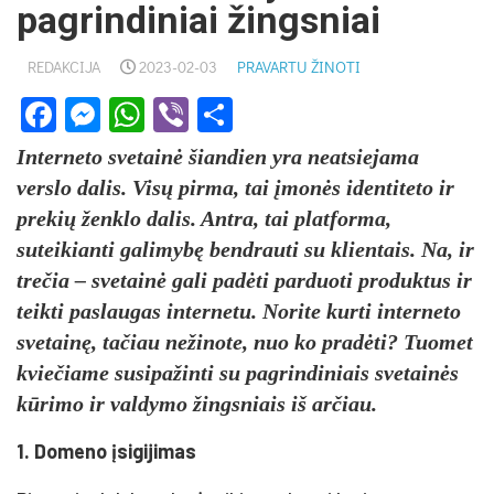
pagrindiniai žingsniai
REDAKCIJA
2023-02-03
PRAVARTU ŽINOTI
Facebook
Messenger
WhatsApp
Viber
Share
Interneto svetainė šiandien yra neatsiejama
verslo dalis. Visų pirma, tai įmonės identiteto ir
prekių ženklo dalis. Antra, tai platforma,
suteikianti galimybę bendrauti su klientais. Na, ir
trečia – svetainė gali padėti parduoti produktus ir
teikti paslaugas internetu. Norite kurti interneto
svetainę, tačiau nežinote, nuo ko pradėti? Tuomet
kviečiame susipažinti su pagrindiniais svetainės
kūrimo ir valdymo žingsniais iš arčiau.
1. Domeno įsigijimas