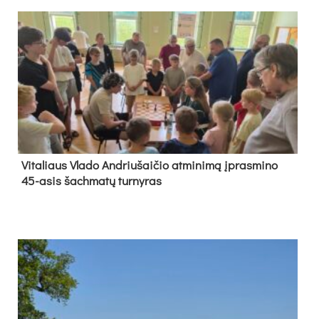
Vi­ta­liaus Vla­do And­riu­šai­čio at­mi­ni­mą įpras­mi­no
45-asis šach­ma­tų tur­ny­ras