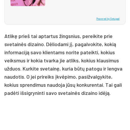
Powered by Setupad
Atlikę prieš tai aptartus žingsnius, pereikite prie
svetainės dizaino. Dėliodami jį, pagalvokite, kokią
informaciją savo klientams norite pateikti, kokius
veiksmus ir kokia tvarka jie atliks, kokius klausimus
užduos. Kurkite svetainę, kuria būtų patogu ir lengva
naudotis. O jei prireiks įkvėpimo, pasižvalgykite,
kokius sprendimus naudoja jūsų konkurentai. Tai gali
padėti išsigryninti savo svetainės dizaino idėją.