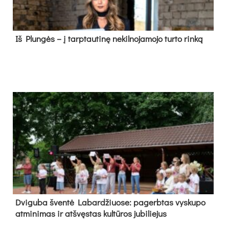
Iš Plungės – į tarptautinę nekilnojamojo turto rinką
Dvi­gu­ba šven­tė La­bar­džiuo­se: pa­gerb­tas vys­ku­po
at­mi­ni­mas ir at­švęs­tas kul­tū­ros ju­bi­lie­jus