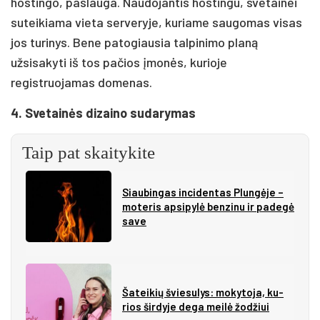
hostingo, paslauga. Naudojantis hostingu, svetainei
suteikiama vieta serveryje, kuriame saugomas visas
jos turinys. Bene patogiausia talpinimo planą
užsisakyti iš tos pačios įmonės, kurioje
registruojamas domenas.
4. Svetainės dizaino sudarymas
Taip pat skaitykite
Siau­bin­gas in­ci­den­tas Plun­gė­je –
mo­te­ris ap­si­py­lė ben­zi­nu ir pa­de­gė
sa­ve
Ša­tei­kių švie­su­lys: mo­ky­to­ja, ku­
rios šir­dy­je de­ga mei­lė žo­džiui