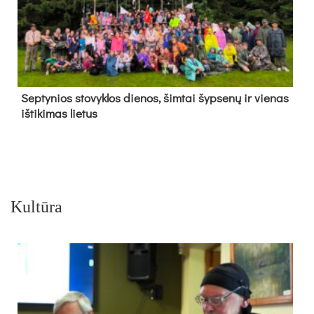
Sep­ty­nios sto­vyk­los die­nos, šim­tai šyp­se­nų ir vie­nas
iš­ti­ki­mas lie­tus
Kultūra