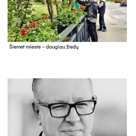
Šie­met mies­te – dau­giau žie­dų