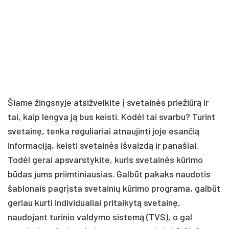
Šiame žingsnyje atsižvelkite į svetainės priežiūrą ir
tai, kaip lengva ją bus keisti. Kodėl tai svarbu? Turint
svetainę, tenka reguliariai atnaujinti joje esančią
informaciją, keisti svetainės išvaizdą ir panašiai.
Todėl gerai apsvarstykite, kuris svetainės kūrimo
būdas jums priimtiniausias. Galbūt pakaks naudotis
šablonais pagrįsta svetainių kūrimo programa, galbūt
geriau kurti individualiai pritaikytą svetainę,
naudojant turinio valdymo sistemą (TVS), o gal