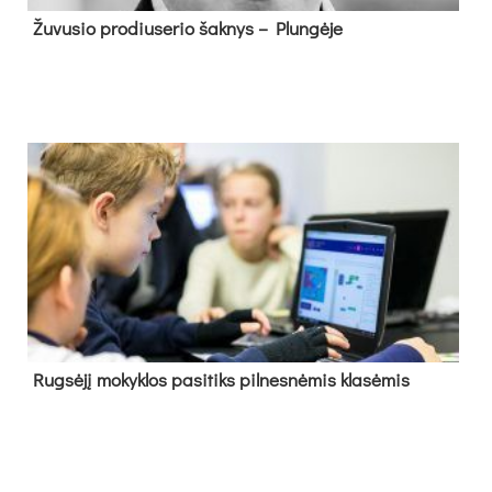
Žu­vu­sio pro­diu­se­rio šak­nys – Plun­gė­je
Rug­sė­jį mo­kyk­los pa­si­tiks pil­nes­nė­mis kla­sė­mis