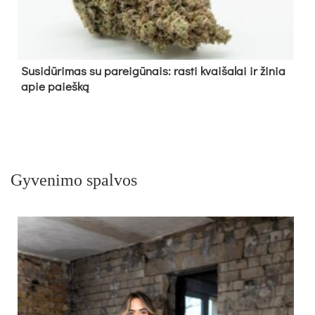
Su­si­dū­ri­mas su pa­rei­gū­nais: ras­ti kvai­ša­lai ir ži­nia
apie paieš­ką
Gyvenimo spalvos