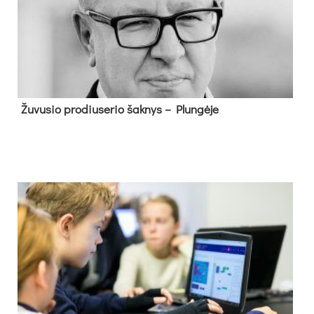
Žu­vu­sio pro­diu­se­rio šak­nys – Plun­gė­je