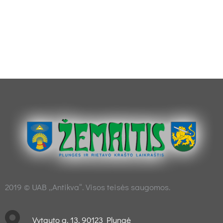
2019 © UAB „Antikva“. Visos teisės saugomos.
Vytauto g. 13, 90123 Plungė