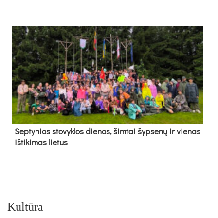
Sep­ty­nios sto­vyk­los die­nos, šim­tai šyp­se­nų ir vie­nas
iš­ti­ki­mas lie­tus
Kultūra