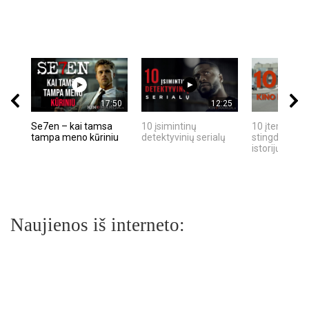
17:50
12:25
Se7en – kai tamsa
10 įsimintinų
10 įtemptų, k
tampa meno kūriniu
detektyvinių serialų
stingdančių k
istorijų
Naujienos iš interneto: