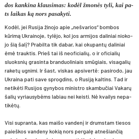
dos kan­ki­na klau­si­mas: kodėl žmonės ty­li, kai pa­
ts lai­kas ką nors pa­sa­ky­ti.
Kodėl, jei Ru­si­ja ži­no­jo apie „ne­šva­rios“ bom­bos
kūrimą Uk­rai­no­je, tylė­jo, kol jos ar­mi­jos da­li­niai nio­ko­
jo šią šalį? Pra­bil­ta tik da­bar, kai oku­pantų da­li­niai
ėmė trauk­tis. Prieš tai iš neo­fi­cia­lių, o ir ofi­cia­lių
sluoks­nių gra­sin­ta bran­duo­li­niais smūgiais, vi­sa­ga­lių
ra­ketų ug­ni­mi. Ir šast, vis­kas ap­si­vertė: pa­si­ro­do, jau
Uk­rai­na pa­ti sa­ve sprog­dins, o Ru­siją kal­tins. Tad ir
ne­tikė­ti Ru­si­jos gy­ny­bos mi­nist­ro skam­bu­čiai Va­karų
ša­lių vy­riau­sybėms la­biau nei keis­ti. Nė kvai­lys ne­pa­
tikėtų.
Vi­si su­pran­ta, kas mai­šo van­denį ir drums­tam tie­sos
paieš­kos van­de­ny ko­kią nors per­galę at­ne­šian­čią