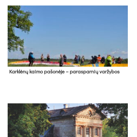
Kark­lė­nų kai­mo pa­šo­nė­je – pa­ras­par­nių var­žy­bos