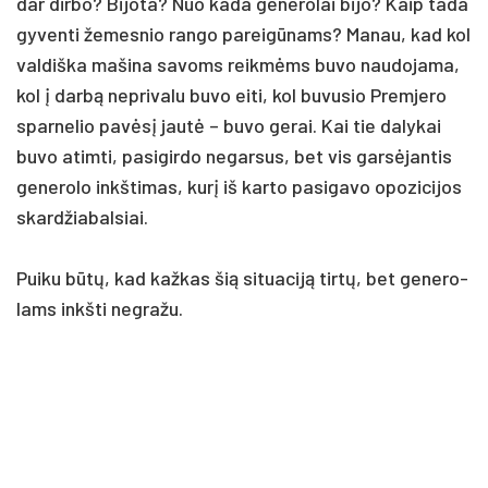
dar dir­bo? Bi­jo­ta? Nuo ka­da ge­ne­ro­lai bi­jo? Kaip ta­da
gy­ven­ti že­mes­nio ran­go pa­reigū­nams? Ma­nau, kad kol
val­diš­ka ma­ši­na sa­voms reikmėms bu­vo nau­do­ja­ma,
kol į darbą ne­pri­va­lu bu­vo ei­ti, kol bu­vu­sio Prem­je­ro
spar­ne­lio pa­vėsį jautė – bu­vo ge­rai. Kai tie da­ly­kai
bu­vo atim­ti, pa­si­gir­do ne­gar­sus, bet vis garsė­jan­tis
ge­ne­ro­lo inkš­ti­mas, kurį iš kar­to pa­si­ga­vo opo­zi­ci­jos
skard­žia­bal­siai.
Pui­ku būtų, kad kaž­kas šią si­tua­ciją tirtų, bet ge­ne­ro­
lams inkš­ti ne­gra­žu.