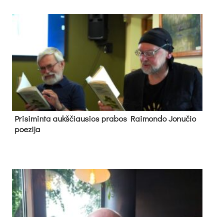
Pri­si­min­ta aukš­čiau­sios pra­bos Rai­mon­do Jo­nu­čio
poe­zi­ja