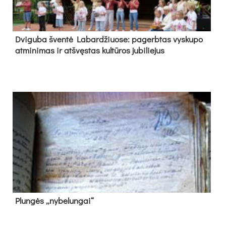
Dvi­gu­ba šven­tė La­bar­džiuo­se: pa­gerb­tas vys­ku­po
at­mi­ni­mas ir at­švęs­tas kul­tū­ros ju­bi­lie­jus
Plun­gės „ny­be­lun­gai“