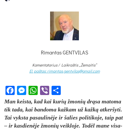
Rimantas GENTVILAS
Komentatorius /
Laikraštis „Žemaitis“
El. paštas: rimantas.gentvilas@gmail.com
Facebook
Messenger
WhatsApp
Viber
Share
Man keis­ta, kad kai ku­rių žmo­nių drąsa ma­to­ma
tik ta­da, kai ban­do­ma kaž­kam už kažką at­ker­šy­ti.
Tai vyks­ta pa­sau­linė­je ir ša­lies po­li­ti­ko­je, taip pat
– ir kas­dienė­je žmo­nių veik­lo­je. Todėl ma­ne vi­sa­