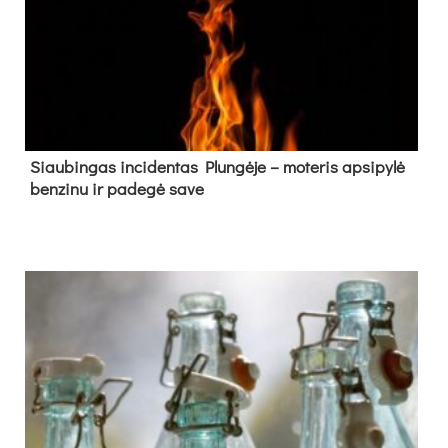
Siau­bin­gas in­ci­den­tas Plun­gė­je – mo­te­ris ap­si­py­lė
ben­zi­nu ir pa­de­gė sa­ve