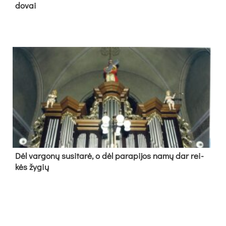
do­vai
Dėl var­go­nų su­si­ta­rė, o dėl pa­ra­pi­jos na­mų dar rei­
kės žy­gių