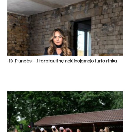
Iš Plungės – į tarptautinę nekilnojamojo turto rinką