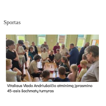
Sportas
Vi­ta­liaus Vla­do And­riu­šai­čio at­mi­ni­mą įpras­mi­no
45-asis šach­ma­tų tur­ny­ras