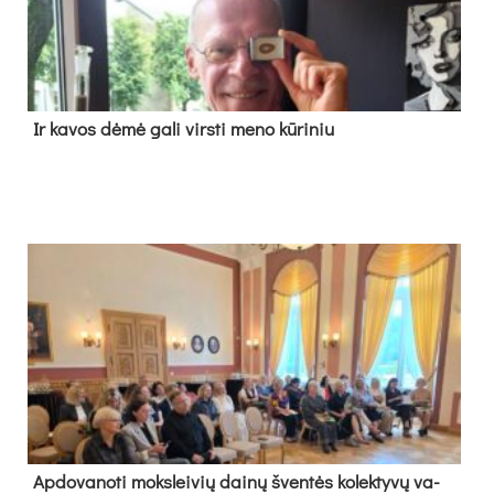
Ir ka­vos dė­mė ga­li virs­ti me­no kū­ri­niu
Ap­do­va­no­ti moks­lei­vių dai­nų šven­tės ko­lek­ty­vų va­