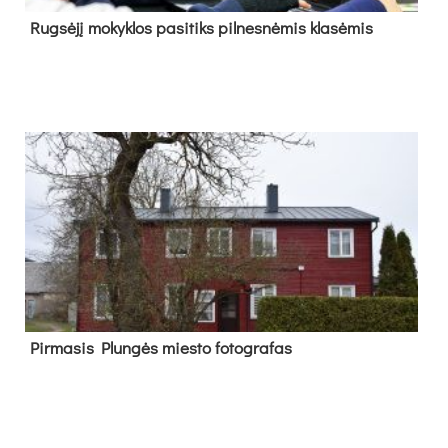
Rug­sė­jį mo­kyk­los pa­si­tiks pil­nes­nė­mis kla­sė­mis
Pir­ma­sis Plun­gės mies­to fo­tog­ra­fas