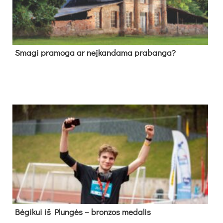
Sma­gi pra­mo­ga ar neį­kan­da­ma pra­ban­ga?
Bė­gi­kui iš Plun­gės – bron­zos me­da­lis