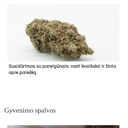
Su­si­dū­ri­mas su pa­rei­gū­nais: ras­ti kvai­ša­lai ir ži­nia
apie paieš­ką
Gyvenimo spalvos