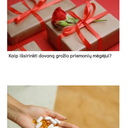
Kaip išsirinkti dovaną grožio priemonių mėgėjui?