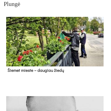
Plungė
Šie­met mies­te – dau­giau žie­dų