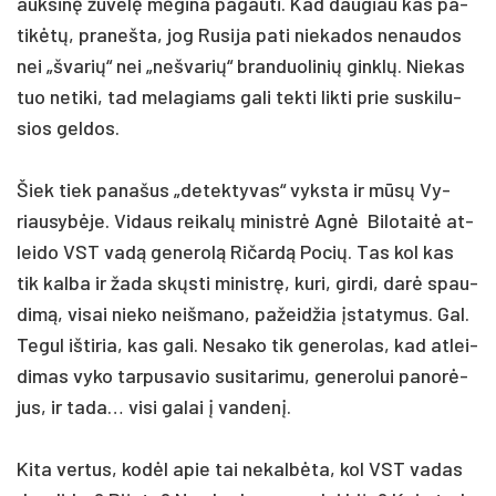
auk­sinę žu­velę mėgi­na pa­gau­ti. Kad dau­giau kas pa­
tikėtų, pra­neš­ta, jog Ru­si­ja pa­ti nie­ka­dos ne­nau­dos
nei „šva­rių“ nei „ne­šva­rių“ bran­duo­li­nių ginklų. Nie­kas
tuo ne­ti­ki, tad me­la­giams ga­li tek­ti lik­ti prie su­ski­lu­
sios gel­dos.
Šiek tiek pa­na­šus „de­tek­ty­vas“ vyks­ta ir mūsų Vy­
riau­sybė­je. Vi­daus rei­kalų mi­nistrė Agnė Bilotaitė at­
lei­do VST vadą ge­ne­rolą Ri­čardą Po­cių. Tas kol kas
tik kal­ba ir ža­da skųsti mi­nistrę, ku­ri, gir­di, darė spau­
dimą, vi­sai nie­ko neiš­ma­no, pa­žeid­žia įsta­ty­mus. Gal.
Te­gul iš­ti­ria, kas ga­li. Ne­sa­ko tik ge­ne­ro­las, kad at­lei­
di­mas vy­ko tar­pu­sa­vio su­si­ta­ri­mu, ge­ne­ro­lui pa­norė­
jus, ir ta­da… vi­si ga­lai į van­denį.
Ki­ta ver­tus, kodėl apie tai ne­kalbė­ta, kol VST va­das