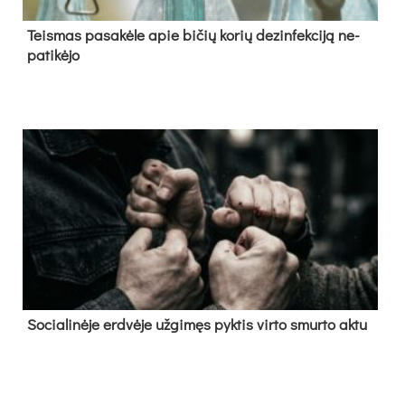
Teis­mas pa­sa­kė­le apie bi­čių ko­rių de­zin­fek­ci­ją ne­
pa­ti­kė­jo
So­cia­li­nė­je erd­vė­je už­gi­męs pyk­tis vir­to smur­to ak­tu