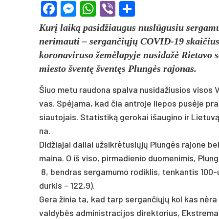
Facebook
Messenger
WhatsApp
Viber
Share
Kurį laiką pa­si­džiau­gus nu­slūgu­siu ser­ga­mu­
ne­ri­mau­ti – ser­gan­čiųjų CO­VID-19 skai­čiu
ko­ro­na­vi­ru­so žemė­la­py­je nu­si­dažė Rie­ta­vo
mies­to šventę šventęs Plungės ra­jo­nas.
Šiuo me­tu rau­do­na spal­va nu­si­da­žiu­sios vi­sos 
vas. Spėja­ma, kad čia ant­ro­je lie­pos pusė­je pra­
siau­to­jais. Sta­tis­tiką ge­ro­kai išau­gi­no ir Lie­tuv
na.
Did­žia­jai da­liai už­sikrė­tu­siųjų Plungės ra­jo­ne bei
mai­na. O iš vi­so, pir­ma­die­nio duo­me­ni­mis, Plun
8, bend­ras ser­ga­mu­mo ro­dik­lis, ten­kan­tis 100-u
dur­kis – 122,9).
Ge­ra ži­nia ta, kad tarp ser­gan­čiųjų kol kas nėra 
val­dybės ad­mi­nist­ra­ci­jos di­rek­to­rius, Ekst­re­ma