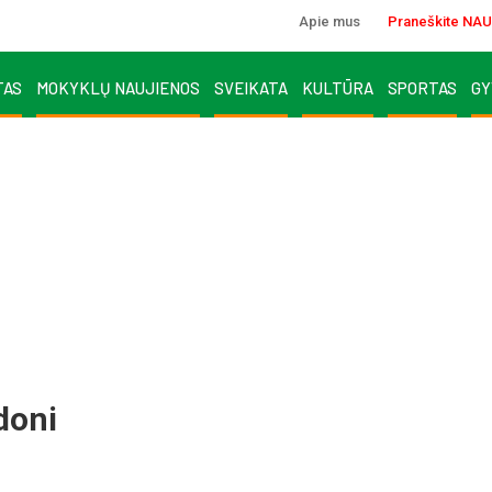
Apie mus
Praneškite NAU
TAS
MOKYKLŲ NAUJIENOS
SVEIKATA
KULTŪRA
SPORTAS
GY
udoni