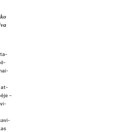
 ko
­va
­ta­
il­
­mai­
o at­
ė­je –
 vi­
a­vi­
 kas