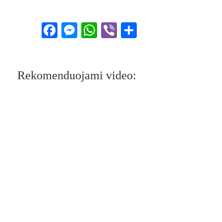
Facebook
Messenger
WhatsApp
Viber
Share
Rekomenduojami video: