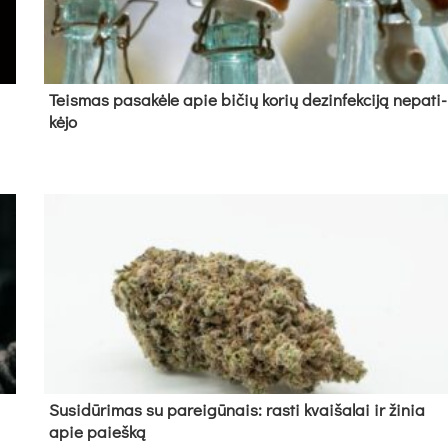
Teis­mas pa­sa­kė­le apie bi­čių ko­rių de­zin­fek­ci­ją ne­pa­ti­
kė­jo
Su­si­dū­ri­mas su pa­rei­gū­nais: ras­ti kvai­ša­lai ir ži­nia
apie paieš­ką