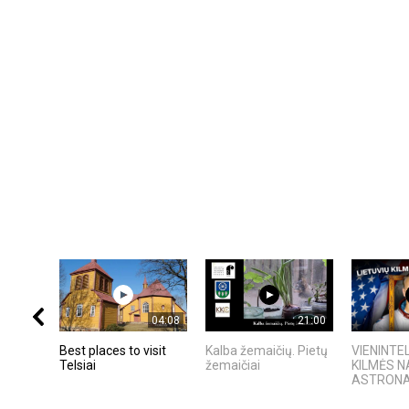
04:08
21:00
Best places to visit
Kalba žemaičių. Pietų
VIENINTEL
Telsiai
žemaičiai
KILMĖS 
ASTRON