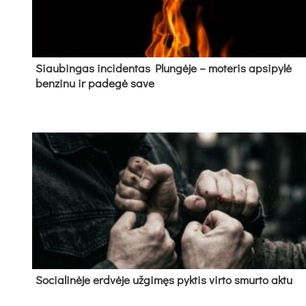
Siau­bin­gas in­ci­den­tas Plun­gė­je – mo­te­ris ap­si­py­lė
ben­zi­nu ir pa­de­gė sa­ve
So­cia­li­nė­je erd­vė­je už­gi­męs pyk­tis vir­to smur­to ak­tu