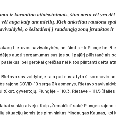
mu ir ka­ran­ti­no at­lais­vi­ni­mais, šiuo me­tu vėl yra dėl
s vėl au­ga kaip ant mie­lių. Kiek anks­čiau rau­do­na spal
 sa­vi­val­dybė, o šeš­ta­dienį į rau­donąją zoną įtrauk­tas ir
Va­karų Lie­tu­vos sa­vi­val­dybės, ne išim­tis – ir Plungė bei Rie
dėjęs aug­ti ser­ga­mu­mas su­si­jęs su į pa­jūrį plūstan­čiais po
ą pa­sie­ku­si bei ge­ro­kai grei­čiau nei ki­tos plin­tan­ti del­ta at
 Rie­ta­vo sa­vi­val­dybė­je taip pat nu­sta­ty­ta ši ko­ro­na­vi­ru­s
gės ra­jo­ne CO­VID-19 ser­ga 34 as­me­nys, Rie­ta­vo sa­vi­val­dyb
i tūkst. gy­ven­tojų, Plungė­je – 110,3, Rie­ta­ve – 111,5 (ša­lies
la­bai sun­kių at­vejų. Kaip „Že­mai­čiui“ sakė Plungės ra­jo­no s
­lių si­tua­cijų ko­mi­si­jos pir­mi­nin­kas Min­dau­gas Kau­nas, kol