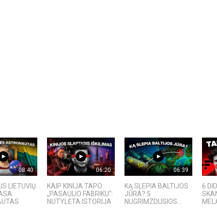
08:40
06:20
06:39
IS LIETUVIŲ
KAIP KINIJA TAPO
KĄ SLEPIA BALTIJOS
6 DI
NASA
„PASAULIO FABRIKU“:
JŪRA? 5
SKAN
AUTAS
NUTYLĖTA ISTORIJA
NUGRIMZDUSIOS...
MELAI