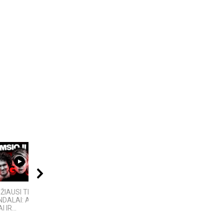
10:24
17:03
00:40
DŽIAUSI TECH
„Bręstantis blogis“ –
Žemaitiškai dainuoja
DALAI: AFEROS,
kriminalinis serialas
 IR...
pakeitęs televizijos...