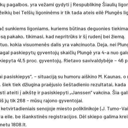
kų pa­gal­bos, yra ve­ža­mi gy­dy­ti į Res­pub­li­kinę Šiau­lių li­go­
­žei­kių bei Tel­šių li­go­ninėms ir tik ta­da ateis eilė Plungės li­
ač sun­kiems li­go­niams, ku­riems būti­nas de­guo­nies tie­ki­m
są pa­ka­ko, ti­ki­ma­si, kad ne­pritrūks ir šį ru­denį bei žiemą.
tuo, ko­kia vi­suo­menės da­lis yra vak­ci­nuo­ta. De­ja, nei Plun
i – pa­gal pa­skie­pytų gy­ven­tojų skai­čių Plungė yra 4-a nuo ga­l
­py­ta 41,5 pro­c. gy­ven­tojų, Rie­ta­vo sa­vi­val­dybė­je – 46 pr
niai pa­si­skie­pys“, – si­tua­ciją su hu­mo­ru aiš­ki­no M. Kau­nas, o
šiek tiek džiu­gi­na pra­ėju­sio šeš­ta­die­nio re­zul­ta­tai, ka­da
ti atei­ti į aikštę ir pa­si­skie­py­ti „Jans­sen“ vak­ci­na. Šia ga­
iš jų tik 268 – mūsų ra­jo­no gy­ven­to­jai.
et­vir­ta­die­niais se­no­jo­je mies­to po­lik­li­ni­ko­je (J. Tu­mo-Va
 ei­le, be išanks­tinės re­gist­ra­ci­jos. Dėl skie­po ga­li­ma krei
­ne­tu 1808.lt.