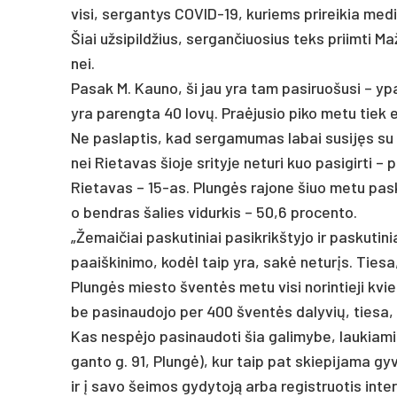
vi­si, ser­gan­tys CO­VID-19, ku­riems pri­rei­kia me­di
Šiai už­si­pild­žius, ser­gan­čiuo­sius teks priim­ti Ma
nei.
Pa­sak M. Kau­no, ši jau yra tam pa­si­ruo­šu­si – yp
yra pa­reng­ta 40 lovų. Praė­ju­sio pi­ko me­tu tiek e
Ne pa­slap­tis, kad ser­ga­mu­mas la­bai su­si­jęs su 
nei Rie­ta­vas šio­je sri­ty­je ne­tu­ri kuo pa­si­gir­t
Rie­ta­vas – 15-as. Plungės ra­jo­ne šiuo me­tu pa­skie
o bend­ras ša­lies vi­dur­kis – 50,6 pro­cen­to.
„Že­mai­čiai pa­sku­ti­niai pa­si­krikš­ty­jo ir pa­sku­ti­
paaiš­ki­ni­mo, kodėl taip yra, sakė ne­turįs. Tie­sa, 
Plungės mies­to šventės me­tu vi­si no­rin­tie­ji kvies­
be pa­si­nau­do­jo per 400 šventės da­ly­vių, tie­sa, 
Kas ne­spėjo pa­si­nau­do­ti šia ga­li­my­be, lau­kia­mi k
gan­to g. 91, Plungė), kur taip pat skie­pi­ja­ma gy­va
ir į sa­vo šei­mos gy­dy­toją ar­ba re­gist­ruo­tis in­ter