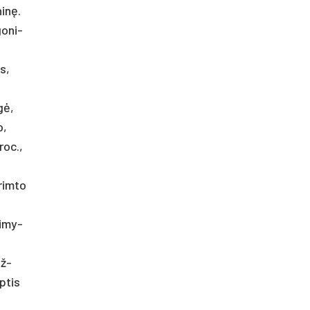
ninę.
go­ni­
as,
gė,
o,
o­c.,
 rim­to
li­my­
iž­
p­tis