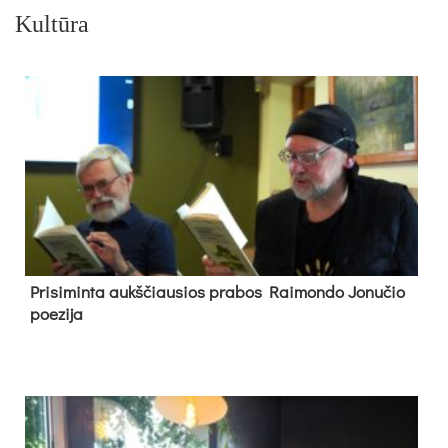
Kultūra
Pri­si­min­ta aukš­čiau­sios pra­bos Rai­mon­do Jo­nu­čio
poe­zi­ja