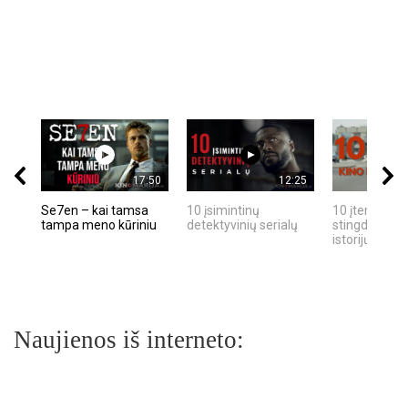
17:50
12:25
Se7en – kai tamsa
10 įsimintinų
10 įtemptų, k
tampa meno kūriniu
detektyvinių serialų
stingdančių k
istorijų
Naujienos iš interneto: