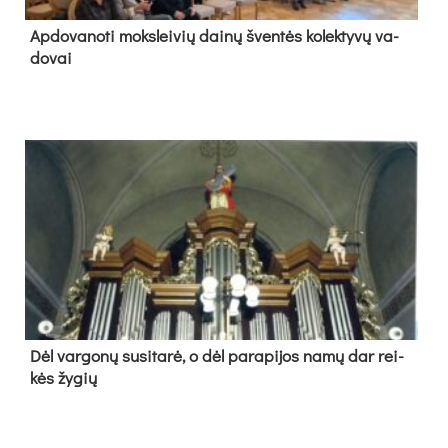
Ap­do­va­no­ti moks­lei­vių dai­nų šven­tės ko­lek­ty­vų va­
do­vai
Dėl var­go­nų su­si­ta­rė, o dėl pa­ra­pi­jos na­mų dar rei­
kės žy­gių