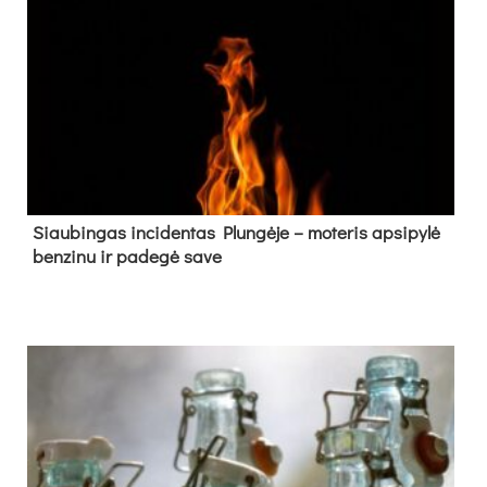
Siau­bin­gas in­ci­den­tas Plun­gė­je – mo­te­ris ap­si­py­lė
ben­zi­nu ir pa­de­gė sa­ve