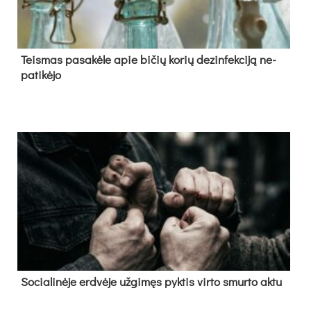
Teis­mas pa­sa­kė­le apie bi­čių ko­rių de­zin­fek­ci­ją ne­
pa­ti­kė­jo
So­cia­li­nė­je erd­vė­je už­gi­męs pyk­tis vir­to smur­to ak­tu