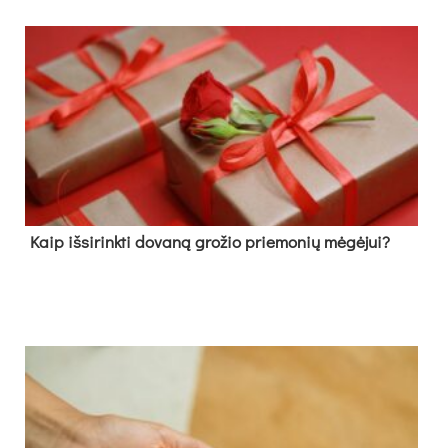
Kaip išsirinkti dovaną grožio priemonių mėgėjui?