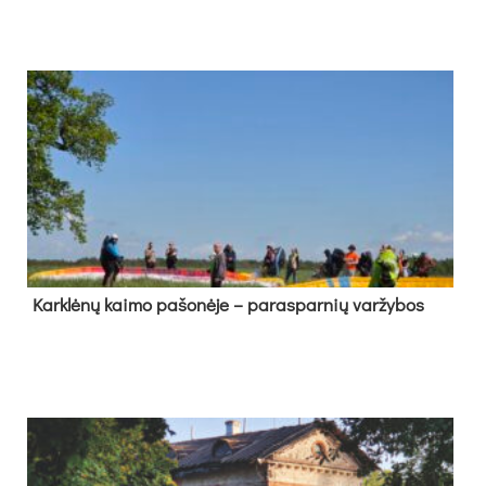
Kark­lė­nų kai­mo pa­šo­nė­je – pa­ras­par­nių var­žy­bos