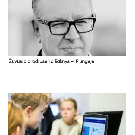
Žu­vu­sio pro­diu­se­rio šak­nys – Plun­gė­je