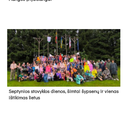
Sep­ty­nios sto­vyk­los die­nos, šim­tai šyp­se­nų ir vie­nas
iš­ti­ki­mas lie­tus