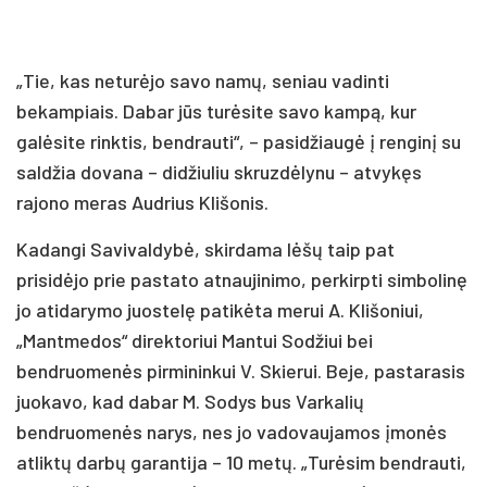
„Tie, kas neturėjo savo namų, seniau vadinti
bekampiais. Dabar jūs turėsite savo kampą, kur
galėsite rinktis, bendrauti“, – pasidžiaugė į renginį su
saldžia dovana – didžiuliu skruzdėlynu – atvykęs
rajono meras Audrius Klišonis.
Kadangi Savivaldybė, skirdama lėšų taip pat
prisidėjo prie pastato atnaujinimo, perkirpti simbolinę
jo atidarymo juostelę patikėta merui A. Klišoniui,
„Mantmedos“ direktoriui Mantui Sodžiui bei
bendruomenės pirmininkui V. Skierui. Beje, pastarasis
juokavo, kad dabar M. Sodys bus Varkalių
bendruomenės narys, nes jo vadovaujamos įmonės
atliktų darbų garantija – 10 metų. „Turėsim bendrauti,