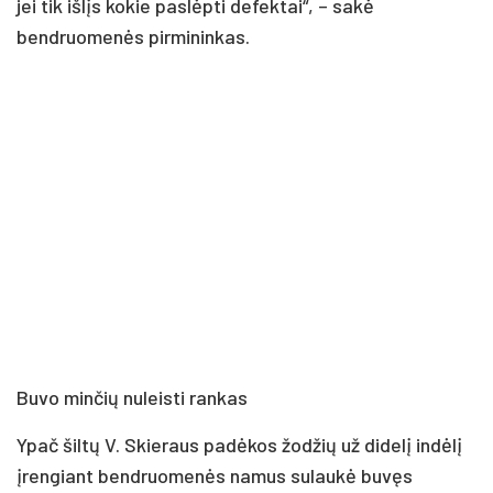
jei tik išlįs kokie paslėpti defektai“, – sakė
bendruomenės pirmininkas.
Buvo minčių nuleisti rankas
Ypač šiltų V. Skieraus padėkos žodžių už didelį indėlį
įrengiant bendruomenės namus sulaukė buvęs