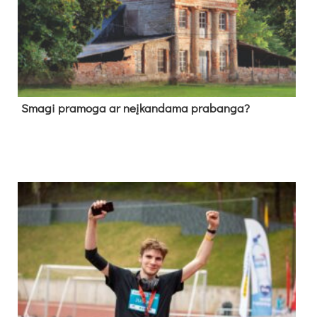
Sma­gi pra­mo­ga ar neį­kan­da­ma pra­ban­ga?