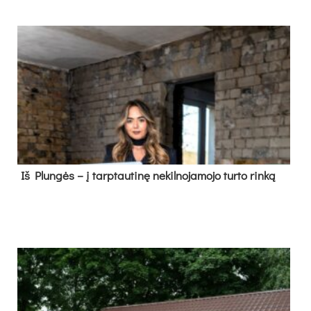
Iš Plungės – į tarptautinę nekilnojamojo turto rinką