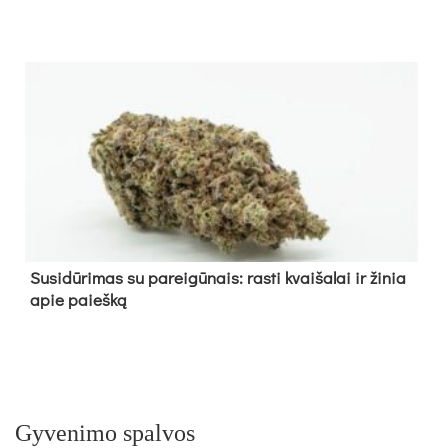
Su­si­dū­ri­mas su pa­rei­gū­nais: ras­ti kvai­ša­lai ir ži­nia
apie paieš­ką
Gyvenimo spalvos