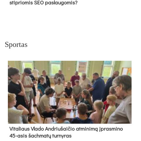
stipriomis SEO paslaugomis?
Sportas
Vi­ta­liaus Vla­do And­riu­šai­čio at­mi­ni­mą įpras­mi­no
45-asis šach­ma­tų tur­ny­ras