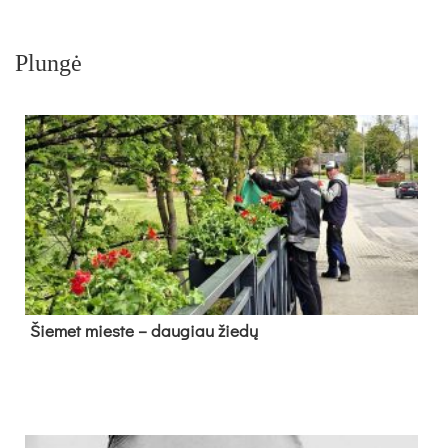
Plungė
Šie­met mies­te – dau­giau žie­dų