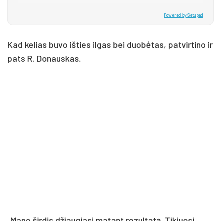
Powered by Setupad
Kad kelias buvo išties ilgas bei duobėtas, patvirtino ir
pats R. Donauskas.
„Mano širdis džiaugiasi matant rezultatą. Tikiuosi,