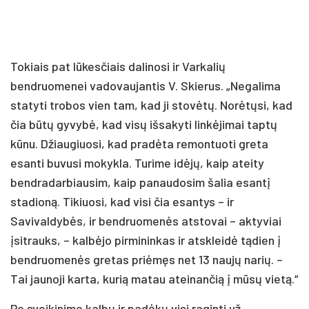
Tokiais pat lūkesčiais dalinosi ir Varkalių
bendruomenei vadovaujantis V. Skierus. „Negalima
statyti trobos vien tam, kad ji stovėtų. Norėtųsi, kad
čia būtų gyvybė, kad visų išsakyti linkėjimai taptų
kūnu. Džiaugiuosi, kad pradėta remontuoti greta
esanti buvusi mokykla. Turime idėjų, kaip ateity
bendradarbiausim, kaip panaudosim šalia esantį
stadioną. Tikiuosi, kad visi čia esantys – ir
Savivaldybės, ir bendruomenės atstovai – aktyviai
įsitrauks, – kalbėjo pirmininkas ir atskleidė tądien į
bendruomenės gretas priėmęs net 13 naujų narių. –
Tai jaunoji karta, kurią matau ateinančią į mūsų vietą.“
Po sveikinimo kalbų ir padėkų visi raginti už