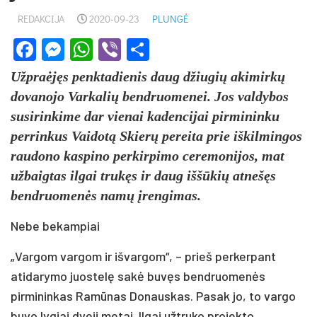
REDAKCIJA
2020-09-23
PLUNGĖ
Facebook
Messenger
WhatsApp
Viber
Share
Užpraėjęs penktadienis daug džiugių akimirkų
dovanojo Varkalių bendruomenei. Jos valdybos
susirinkime dar vienai kadencijai pirmininku
perrinkus Vaidotą Skierų pereita prie iškilmingos
raudono kaspino perkirpimo ceremonijos, mat
užbaigtas ilgai trukęs ir daug iššūkių atnešęs
bendruomenės namų įrengimas.
Nebe bekampiai
„Vargom vargom ir išvargom“, – prieš perkerpant
atidarymo juostelę sakė buvęs bendruomenės
pirmininkas Ramūnas Donauskas. Pasak jo, to vargo
buvo lygiai dveji metai. llgai užtruko projekto