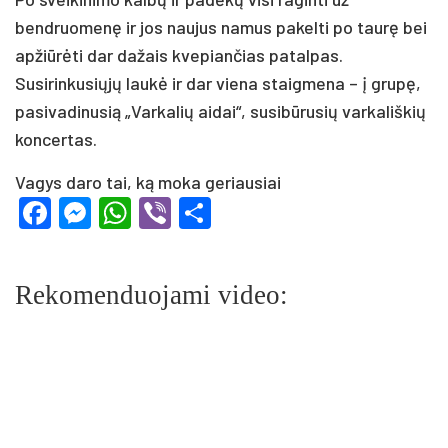
bendruomenę ir jos naujus namus pakelti po taurę bei
apžiūrėti dar dažais kvepiančias patalpas.
Susirinkusiųjų laukė ir dar viena staigmena – į grupę,
pasivadinusią „Varkalių aidai“, susibūrusių varkališkių
koncertas.
Vagys daro tai, ką moka geriausiai
Facebook
Messenger
WhatsApp
Viber
Share
Rekomenduojami video: