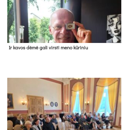
Ir ka­vos dė­mė ga­li virs­ti me­no kū­ri­niu