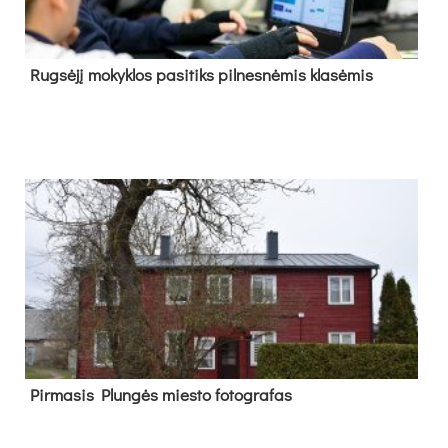
Rug­sė­jį mo­kyk­los pa­si­tiks pil­nes­nė­mis kla­sė­mis
Pir­ma­sis Plun­gės mies­to fo­tog­ra­fas