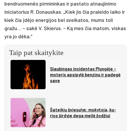
bendruomenės pirmininkas ir pastato atnaujinimo
iniciatorius R. Donauskas. „Kiek jis čia praleido laiko ir
kiek čia įdėjo energijos bei sveikatos, mums toli
gražu… – sakė V. Skierus. – Ką mes čia matom, viskas
yra jo dėka.“
Taip pat skaitykite
Siau­bin­gas in­ci­den­tas Plun­gė­je –
mo­te­ris ap­si­py­lė ben­zi­nu ir pa­de­gė
sa­ve
Ša­tei­kių švie­su­lys: mo­ky­to­ja, ku­
rios šir­dy­je de­ga mei­lė žo­džiui