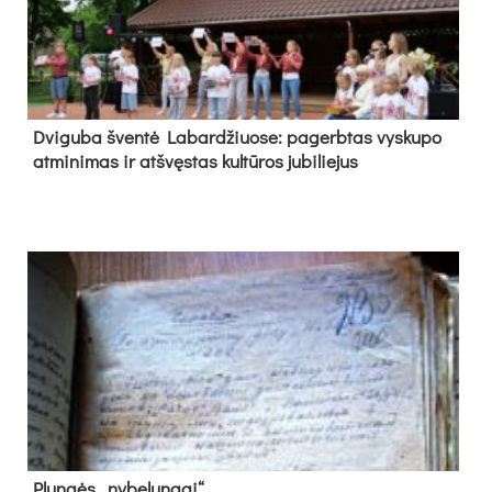
Dvi­gu­ba šven­tė La­bar­džiuo­se: pa­gerb­tas vys­ku­po
at­mi­ni­mas ir at­švęs­tas kul­tū­ros ju­bi­lie­jus
Plun­gės „ny­be­lun­gai“