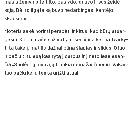
ma­sis že­myn prie til­to, pa­sly­do, griu­vo ir su­si­žei­dė
ko­ją. Dėl to il­gą lai­ką bu­vo ne­dar­bin­gas, ken­tė­jo
skaus­mus.
Mo­te­ris sa­kė no­rin­ti per­spė­ti ir ki­tus, kad bū­tų at­sar­
ges­ni. Kar­tu pra­šė su­ži­no­ti, ar se­niū­ni­ja ke­ti­na tvar­ky­
ti tą ta­ke­lį, mat jis daž­nai bū­na šla­pias ir sli­dus. O juo
ir pa­čiu til­tu esą kas ry­tą į dar­bus ir į ne­to­lie­se esan­
čią „Sau­lės“ gim­na­zi­ją trau­kia ne­ma­žai žmo­nių. Va­ka­re
tuo pa­čiu ke­liu ten­ka grįž­ti at­gal.