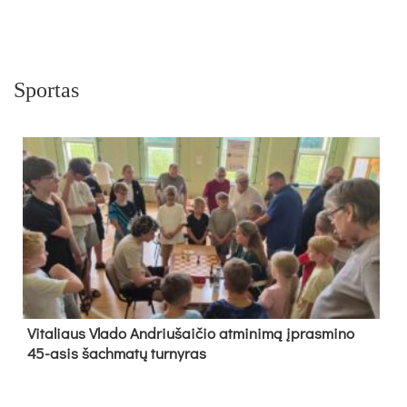
Sportas
Vi­ta­liaus Vla­do And­riu­šai­čio at­mi­ni­mą įpras­mi­no
45-asis šach­ma­tų tur­ny­ras