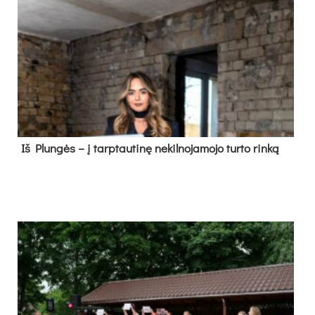
Iš Plungės – į tarptautinę nekilnojamojo turto rinką