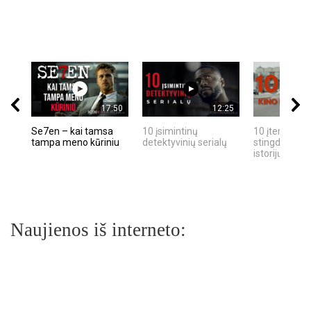
17:50
12:25
Se7en – kai tamsa
10 įsimintinų
10 įtemptų, k
tampa meno kūriniu
detektyvinių serialų
stingdančių k
istorijų
Naujienos iš interneto: