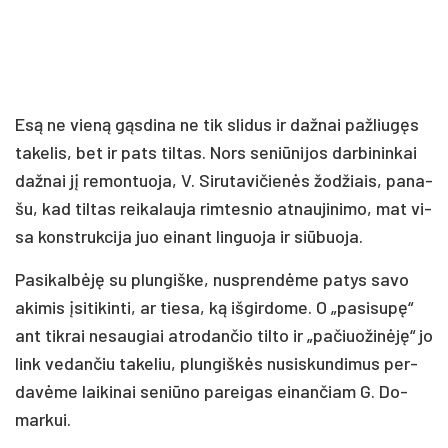
Esą ne vie­ną gąs­di­na ne tik sli­dus ir daž­nai pa­žliu­gęs
ta­ke­lis, bet ir pa­ts til­tas. Nors se­niū­ni­jos dar­bi­nin­kai
daž­nai jį re­mon­tuo­ja, V. Si­ru­ta­vi­čie­nės žo­džiais, pa­na­
šu, kad til­tas rei­ka­lau­ja rim­tes­nio at­nau­ji­ni­mo, mat vi­
sa konst­ruk­ci­ja juo ei­nant lin­guo­ja ir siū­buo­ja.
Pa­si­kal­bė­ję su plun­giš­ke, nu­spren­dė­me pa­tys sa­vo
aki­mis įsi­ti­kin­ti, ar tie­sa, ką iš­gir­do­me. O „pa­si­su­pę“
ant tik­rai ne­sau­giai at­ro­dan­čio til­to ir „pa­čiuo­ži­nė­ję“ jo
link ve­dan­čiu ta­ke­liu, plun­giš­kės nu­si­skun­di­mus per­
da­vė­me lai­ki­nai se­niū­no pa­rei­gas ei­nan­čiam G. Do­
mar­kui.