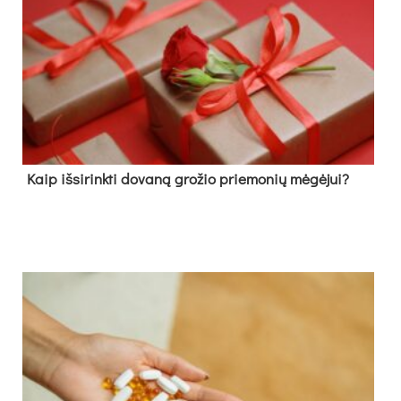
Kaip išsirinkti dovaną grožio priemonių mėgėjui?