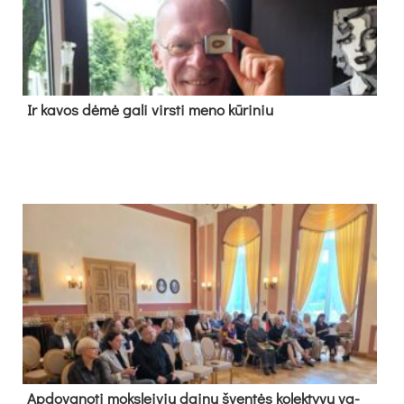
Ir ka­vos dė­mė ga­li virs­ti me­no kū­ri­niu
Ap­do­va­no­ti moks­lei­vių dai­nų šven­tės ko­lek­ty­vų va­