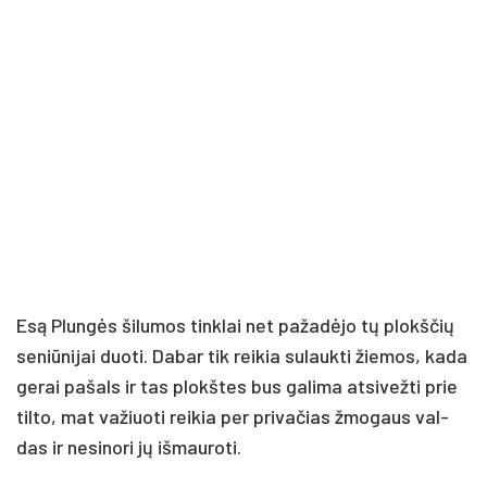
Esą Plun­gės ši­lu­mos tink­lai net pa­ža­dė­jo tų plokš­čių
se­niū­ni­jai duo­ti. Da­bar tik rei­kia su­lauk­ti žie­mos, ka­da
ge­rai pa­šals ir tas plokš­tes bus ga­li­ma at­si­vež­ti prie
til­to, mat va­žiuo­ti rei­kia per pri­va­čias žmo­gaus val­
das ir ne­si­no­ri jų iš­mau­ro­ti.