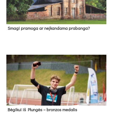
Sma­gi pra­mo­ga ar neį­kan­da­ma pra­ban­ga?
Bė­gi­kui iš Plun­gės – bron­zos me­da­lis