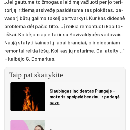
„Jei gau­tu­me to žmo­gaus lei­di­mą va­žiuo­ti per jo te­ri­
to­ri­ją ir žie­mą at­si­ve­žę pa­si­dė­tu­me tas plokš­tes, pa­
va­sa­rį bū­tų ga­li­ma ta­ke­lį per­tvar­ky­ti. Kur kas di­des­nė
pro­ble­ma dėl pa­čio til­to. Jį rei­kia re­mon­tuo­ti ka­pi­ta­
liš­kai. Kal­bė­jom apie tai ir su Sa­vi­val­dy­bės va­do­vais.
Nau­ją sta­ty­ti kai­nuo­tų la­bai bran­giai, o ir di­des­niam
re­mon­tui rei­kia lė­šų. Kol kas jų ne­tu­ri­me. Gal atei­ty…“
– kal­bė­jo G. Do­mar­kas.
Taip pat skaitykite
Siau­bin­gas in­ci­den­tas Plun­gė­je –
mo­te­ris ap­si­py­lė ben­zi­nu ir pa­de­gė
sa­ve