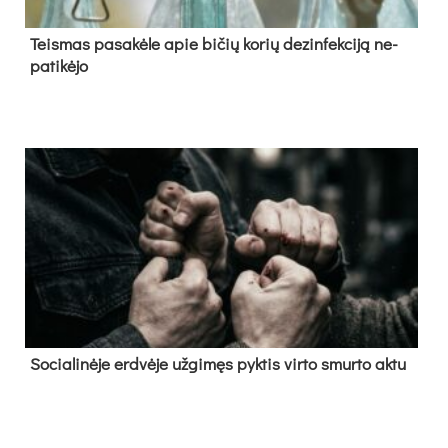
Teis­mas pa­sa­kė­le apie bi­čių ko­rių de­zin­fek­ci­ją ne­
pa­ti­kė­jo
So­cia­li­nė­je erd­vė­je už­gi­męs pyk­tis vir­to smur­to ak­tu