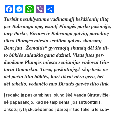
Facebook
Messenger
WhatsApp
Viber
Share
Tur­būt ne­suk­lys­tu­me va­di­na­mą­jį be­ždžio­nių til­tą
per Bab­run­go upę, esan­tį Plun­gės par­ko pa­šo­nė­je,
tarp Par­ko, Bi­ru­tės ir Bab­run­go gat­vių, pa­va­di­nę
tik­ru Plun­gės mies­to se­niū­no gal­vos skaus­mų.
Bent jau „Že­mai­tis“ gy­ven­to­jų skun­dų dėl šio til­
to būk­lės su­lau­kia ga­na daž­nai. Vi­sus juos per­
duo­da­me Plun­gės mies­to se­niū­ni­jos va­do­vui Gin­
ta­rui Do­mar­kui. Tie­sa, pa­sku­ti­nį­syk skųs­ta­sis ne
dėl pa­čio til­to būk­lės, ku­ri tik­rai nė­ra ge­ra, bet
dėl ta­ke­lio, ve­dan­čio nuo Bi­ru­tės gat­vės til­to link.
Į re­dak­ci­ją pa­skam­bi­nu­si plun­giš­kė Van­da Si­ru­ta­vi­čie­
nė pa­pa­sa­ko­jo, kad ne taip se­niai jos su­tuok­ti­nis,
anks­tų ry­tą sku­bė­da­mas į dar­bą ir tuo ta­ke­liu leis­da­