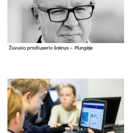
Žu­vu­sio pro­diu­se­rio šak­nys – Plun­gė­je