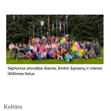
Sep­ty­nios sto­vyk­los die­nos, šim­tai šyp­se­nų ir vie­nas
iš­ti­ki­mas lie­tus
Kultūra