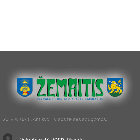
2019 © UAB „Antikva“. Visos teisės saugomos.
Vytauto g. 13, 90123 Plungė