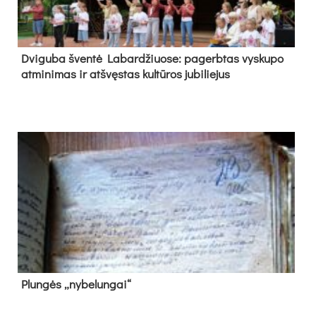
Dvi­gu­ba šven­tė La­bar­džiuo­se: pa­gerb­tas vys­ku­po
at­mi­ni­mas ir at­švęs­tas kul­tū­ros ju­bi­lie­jus
Plun­gės „ny­be­lun­gai“