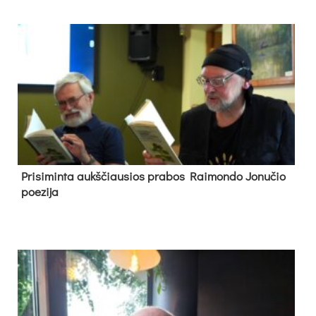
Pri­si­min­ta aukš­čiau­sios pra­bos Rai­mon­do Jo­nu­čio
poe­zi­ja