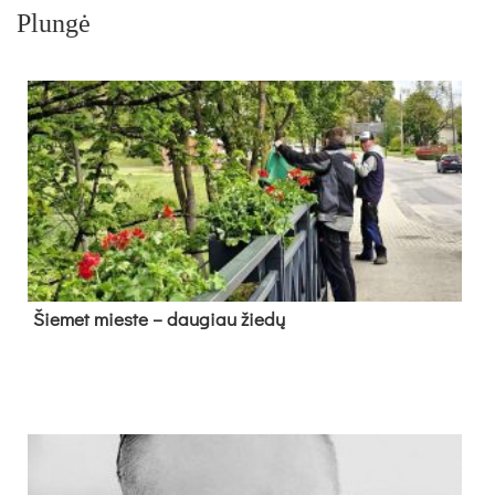
Plungė
Šie­met mies­te – dau­giau žie­dų