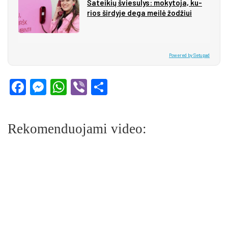
Ša­tei­kių švie­su­lys: mo­ky­to­ja, ku­
rios šir­dy­je de­ga mei­lė žo­džiui
Powered by Setupad
Facebook
Messenger
WhatsApp
Viber
Share
Rekomenduojami video: