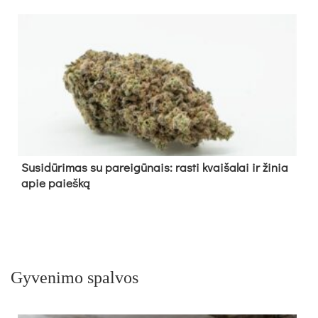
Su­si­dū­ri­mas su pa­rei­gū­nais: ras­ti kvai­ša­lai ir ži­nia
apie paieš­ką
Gyvenimo spalvos