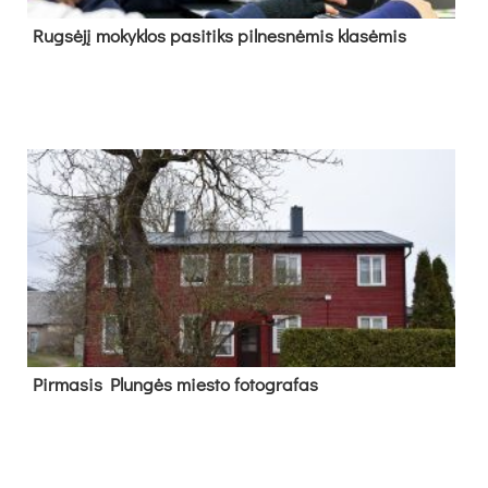
Rug­sė­jį mo­kyk­los pa­si­tiks pil­nes­nė­mis kla­sė­mis
Pir­ma­sis Plun­gės mies­to fo­tog­ra­fas