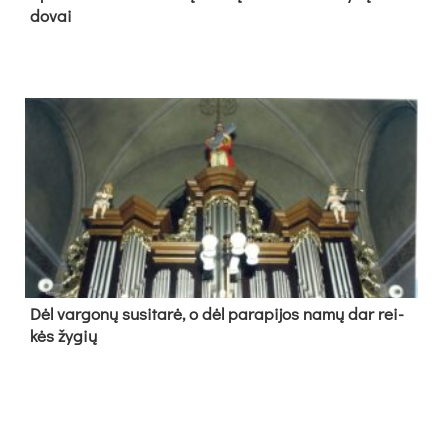
do­vai
Dėl var­go­nų su­si­ta­rė, o dėl pa­ra­pi­jos na­mų dar rei­
kės žy­gių