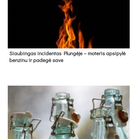
Siau­bin­gas in­ci­den­tas Plun­gė­je – mo­te­ris ap­si­py­lė
ben­zi­nu ir pa­de­gė sa­ve