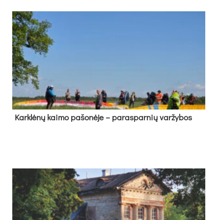
Kark­lė­nų kai­mo pa­šo­nė­je – pa­ras­par­nių var­žy­bos