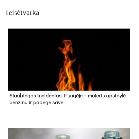
Teisėtvarka
Siau­bin­gas in­ci­den­tas Plun­gė­je – mo­te­ris ap­si­py­lė
ben­zi­nu ir pa­de­gė sa­ve