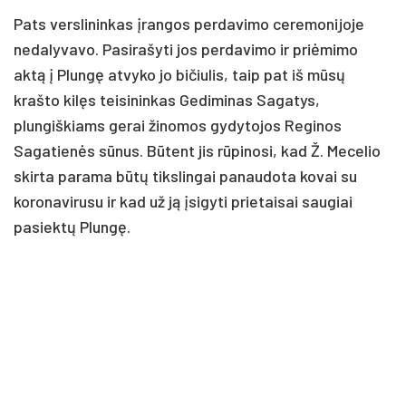
Pats verslininkas įrangos perdavimo ceremonijoje
nedalyvavo. Pasirašyti jos perdavimo ir priėmimo
aktą į Plungę atvyko jo bičiulis, taip pat iš mūsų
krašto kilęs teisininkas Gediminas Sagatys,
plungiškiams gerai žinomos gydytojos Reginos
Sagatienės sūnus. Būtent jis rūpinosi, kad Ž. Mecelio
skirta parama būtų tikslingai panaudota kovai su
koronavirusu ir kad už ją įsigyti prietaisai saugiai
pasiektų Plungę.