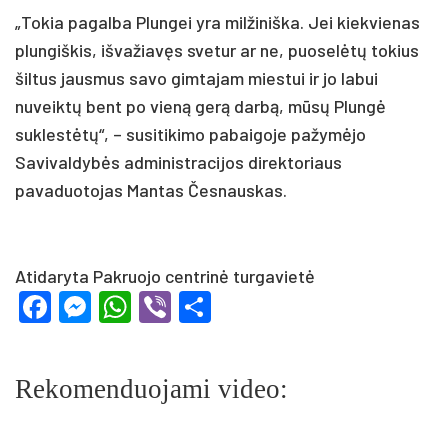
„Tokia pagalba Plungei yra milžiniška. Jei kiekvienas
plungiškis, išvažiavęs svetur ar ne, puoselėtų tokius
šiltus jausmus savo gimtajam miestui ir jo labui
nuveiktų bent po vieną gerą darbą, mūsų Plungė
suklestėtų“, – susitikimo pabaigoje pažymėjo
Savivaldybės administracijos direktoriaus
pavaduotojas Mantas Česnauskas.
Atidaryta Pakruojo centrinė turgavietė
Facebook
Messenger
WhatsApp
Viber
Share
Rekomenduojami video: