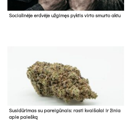
So­cia­li­nė­je erd­vė­je už­gi­męs pyk­tis vir­to smur­to ak­tu
Su­si­dū­ri­mas su pa­rei­gū­nais: ras­ti kvai­ša­lai ir ži­nia
apie paieš­ką