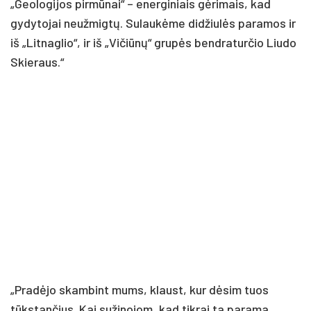
„Geologijos pirmūnai“ – energiniais gėrimais, kad
gydytojai neužmigtų. Sulaukėme didžiulės paramos ir
iš „Litnaglio“, ir iš „Vičiūnų“ grupės bendraturčio Liudo
Skieraus.“
„Pradėjo skambint mums, klaust, kur dėsim tuos
tūkstančius. Kai sužinojom, kad tikrai ta parama