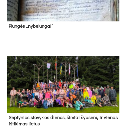
Plun­gės „ny­be­lun­gai“
Sep­ty­nios sto­vyk­los die­nos, šim­tai šyp­se­nų ir vie­nas
iš­ti­ki­mas lie­tus