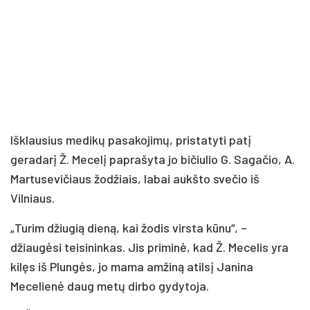
Išklausius medikų pasakojimų, pristatyti patį
geradarį Ž. Mecelį paprašyta jo bičiulio G. Sagačio, A.
Martusevičiaus žodžiais, labai aukšto svečio iš
Vilniaus.
„Turim džiugią dieną, kai žodis virsta kūnu“, –
džiaugėsi teisininkas. Jis priminė, kad Ž. Mecelis yra
kilęs iš Plungės, jo mama amžiną atilsį Janina
Mecelienė daug metų dirbo gydytoja.