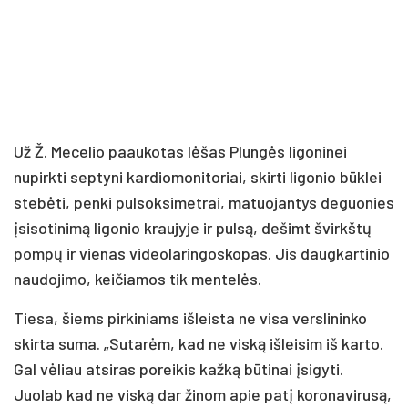
Už Ž. Mecelio paaukotas lėšas Plungės ligoninei
nupirkti septyni kardiomonitoriai, skirti ligonio būklei
stebėti, penki pulsoksimetrai, matuojantys deguonies
įsisotinimą ligonio kraujyje ir pulsą, dešimt švirkštų
pompų ir vienas videolaringoskopas. Jis daugkartinio
naudojimo, keičiamos tik mentelės.
Tiesa, šiems pirkiniams išleista ne visa verslininko
skirta suma. „Sutarėm, kad ne viską išleisim iš karto.
Gal vėliau atsiras poreikis kažką būtinai įsigyti.
Juolab kad ne viską dar žinom apie patį koronavirusą,