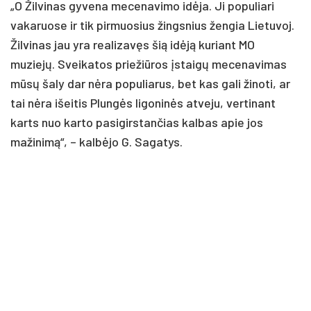
„O Žilvinas gyvena mecenavimo idėja. Ji populiari
vakaruose ir tik pirmuosius žingsnius žengia Lietuvoj.
Žilvinas jau yra realizavęs šią idėją kuriant MO
muziejų. Sveikatos priežiūros įstaigų mecenavimas
mūsų šaly dar nėra populiarus, bet kas gali žinoti, ar
tai nėra išeitis Plungės ligoninės atveju, vertinant
karts nuo karto pasigirstančias kalbas apie jos
mažinimą“, – kalbėjo G. Sagatys.