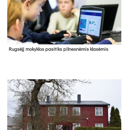
Rug­sė­jį mo­kyk­los pa­si­tiks pil­nes­nė­mis kla­sė­mis