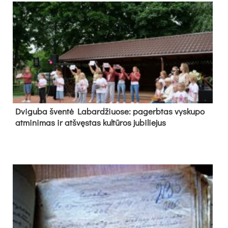
Dvi­gu­ba šven­tė La­bar­džiuo­se: pa­gerb­tas vys­ku­po
at­mi­ni­mas ir at­švęs­tas kul­tū­ros ju­bi­lie­jus