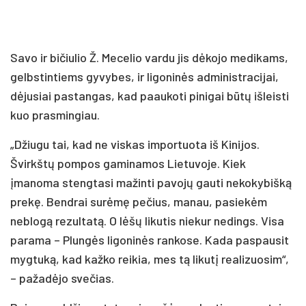
Savo ir bičiulio Ž. Mecelio vardu jis dėkojo medikams,
gelbstintiems gyvybes, ir ligoninės administracijai,
dėjusiai pastangas, kad paaukoti pinigai būtų išleisti
kuo prasmingiau.
„Džiugu tai, kad ne viskas importuota iš Kinijos.
Švirkštų pompos gaminamos Lietuvoje. Kiek
įmanoma stengtasi mažinti pavojų gauti nekokybišką
prekę. Bendrai surėmę pečius, manau, pasiekėm
neblogą rezultatą. O lėšų likutis niekur nedings. Visa
parama – Plungės ligoninės rankose. Kada paspausit
mygtuką, kad kažko reikia, mes tą likutį realizuosim“,
– pažadėjo svečias.