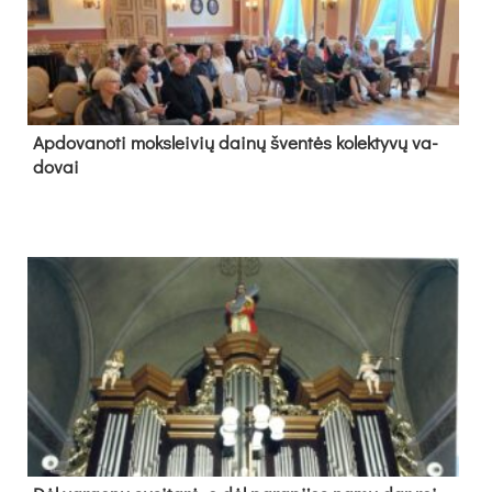
Ap­do­va­no­ti moks­lei­vių dai­nų šven­tės ko­lek­ty­vų va­
do­vai