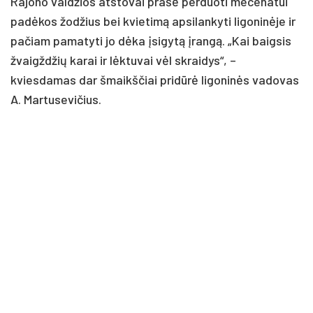
Rajono valdžios atstovai prašė perduoti mecenatui
padėkos žodžius bei kvietimą apsilankyti ligoninėje ir
pačiam pamatyti jo dėka įsigytą įrangą. „Kai baigsis
žvaigždžių karai ir lėktuvai vėl skraidys“, –
kviesdamas dar šmaikščiai pridūrė ligoninės vadovas
A. Martusevičius.