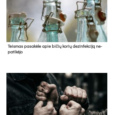
Teis­mas pa­sa­kė­le apie bi­čių ko­rių de­zin­fek­ci­ją ne­
pa­ti­kė­jo