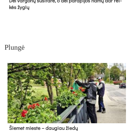
Dėl var­go­nų su­si­ta­rė, o dėl pa­ra­pi­jos na­mų dar rei­
kės žy­gių
Plungė
Šie­met mies­te – dau­giau žie­dų