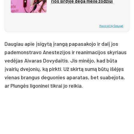
rios šir­dy­je de­ga mei­lė žo­džiui
Powered by Setupad
Daugiau apie įsigytą įrangą papasakojo ir dalį jos
pademonstravo Anestezijos ir reanimacijos skyriaus
vedėjas Aivaras Dovydaitis. Jis minėjo, kad būta
įvairių dvejonių, ką pirkti. Už skirtą sumą būtų išėjęs
vienas brangus deguonies aparatas, bet suabejota,
ar Plungės ligoninei tikrai jo reikia.