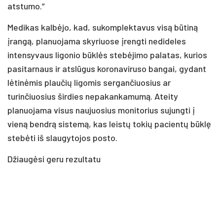
atstumo.“
Medikas kalbėjo, kad, sukomplektavus visą būtiną
įrangą, planuojama skyriuose įrengti nedideles
intensyvaus ligonio būklės stebėjimo palatas, kurios
pasitarnaus ir atslūgus koronaviruso bangai, gydant
lėtinėmis plaučių ligomis sergančiuosius ar
turinčiuosius širdies nepakankamumą. Ateity
planuojama visus naujuosius monitorius sujungti į
vieną bendrą sistemą, kas leistų tokių pacientų būklę
stebėti iš slaugytojos posto.
Džiaugėsi geru rezultatu