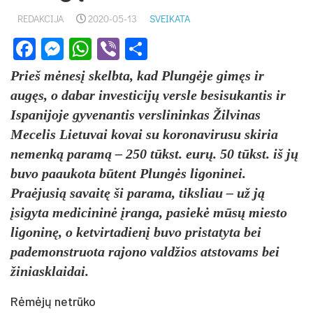
REDAKCIJA
2020-05-13
SVEIKATA
Facebook
Messenger
WhatsApp
Viber
Share
Prieš mėnesį skelbta, kad Plungėje gimęs ir
augęs, o dabar investicijų versle besisukantis ir
Ispanijoje gyvenantis verslininkas Žilvinas
Mecelis Lietuvai kovai su koronavirusu skiria
nemenką paramą – 250 tūkst. eurų. 50 tūkst. iš jų
buvo paaukota būtent Plungės ligoninei.
Praėjusią savaitę ši parama, tiksliau – už ją
įsigyta medicininė įranga, pasiekė mūsų miesto
ligoninę, o ketvirtadienį buvo pristatyta bei
pademonstruota rajono valdžios atstovams bei
žiniasklaidai.
Rėmėjų netrūko