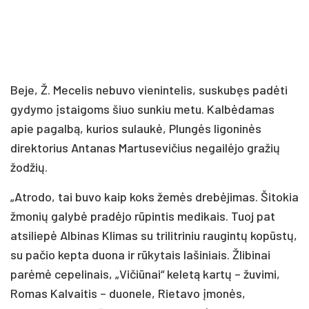
Beje, Ž. Mecelis nebuvo vienintelis, suskubęs padėti
gydymo įstaigoms šiuo sunkiu metu. Kalbėdamas
apie pagalbą, kurios sulaukė, Plungės ligoninės
direktorius Antanas Martusevičius negailėjo gražių
žodžių.
„Atrodo, tai buvo kaip koks žemės drebėjimas. Šitokia
žmonių galybė pradėjo rūpintis medikais. Tuoj pat
atsiliepė Albinas Klimas su trilitriniu raugintų kopūstų,
su pačio kepta duona ir rūkytais lašiniais. Žlibinai
parėmė cepelinais, „Vičiūnai“ keletą kartų – žuvimi,
Romas Kalvaitis – duonele, Rietavo įmonės,