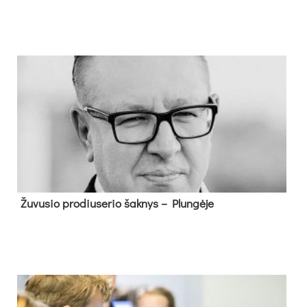
Žu­vu­sio pro­diu­se­rio šak­nys – Plun­gė­je