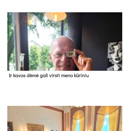
Ir ka­vos dė­mė ga­li virs­ti me­no kū­ri­niu