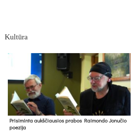
Kultūra
Pri­si­min­ta aukš­čiau­sios pra­bos Rai­mon­do Jo­nu­čio
poe­zi­ja