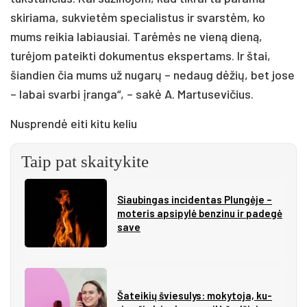
skiriama, sukvietėm specialistus ir svarstėm, ko
mums reikia labiausiai. Tarėmės ne vieną dieną,
turėjom pateikti dokumentus ekspertams. Ir štai,
šiandien čia mums už nugarų – nedaug dėžių, bet jose
– labai svarbi įranga“, – sakė A. Martusevičius.
Nusprendė eiti kitu keliu
Taip pat skaitykite
Siau­bin­gas in­ci­den­tas Plun­gė­je –
mo­te­ris ap­si­py­lė ben­zi­nu ir pa­de­gė
sa­ve
Ša­tei­kių švie­su­lys: mo­ky­to­ja, ku­