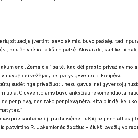
e­rių si­tua­ciją įver­tin­ti sa­vo aki­mis, bu­vo pa­šalę, tad ir pur
i, prie žo­lynė­lio telk­šo­jo pelkė. Aki­vaiz­du, kad lie­tui pa­li­
.
a­ku­mienė „Že­mai­čiui“ sakė, kad dėl pra­sto pri­va­žia­vi­mo a
vi­val­dybę nei vežė­jas, nei pa­tys gy­ven­to­jai kreipė­si.
ūtų su­dėtin­ga pri­va­žiuo­ti, ne­su ga­vu­si nei gy­ven­tojų nu­s
for­muo­ja. O gy­ven­to­jams bu­vo anks­čiau re­ko­men­duo­ta nau­
­kui, ne per pievą, nes ta­ko per pievą nėra. Ki­taip ir dėl ke­liu­k
ma­ty­tas.“
vi­mas prie kon­tei­ne­rių, pa­klausė­me Tel­šių re­gio­no at­liekų 
s pa­tvir­ti­no R. Ja­ku­mienės žod­žius – šiukš­lia­ve­žių vai­ruo­t