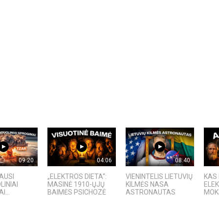
09:20
04:06
08:40
IAUSI
„ELEKTROS DIETA“:
VIENINTELIS LIETUVIŲ
KAS
INIAI
MASINĖ 1910-ŲJŲ
KILMĖS NASA
ELEK
...
BAIMĖS PSICHOZĖ
ASTRONAUTAS
MOKS