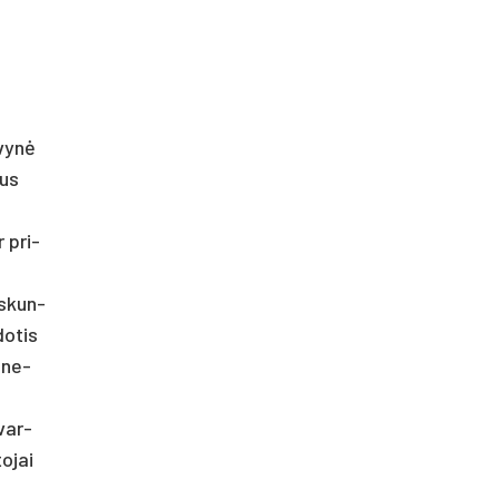
­vynė
jus
r pri­
i­skun­
do­tis
o ne­
tvar­
o­jai