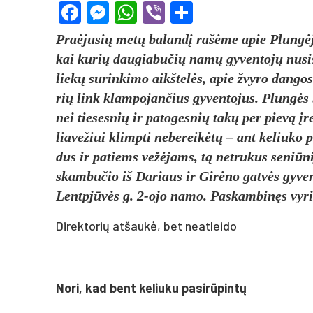
Facebook
Messenger
WhatsApp
Viber
Share
Praė­ju­sių metų ba­landį rašė­me apie Plungė­j
kai ku­rių dau­gia­bu­čių namų gy­ven­tojų nu­si­
liekų su­rin­ki­mo aikš­telės, apie žvy­ro dan­gos 
rių link klam­po­jan­čius gy­ven­to­jus. Plungės Sa­
nei tie­ses­nių ir pa­to­ges­nių takų per pievą įre
lia­ve­žiui klimp­ti ne­be­reikėtų – ant ke­liu­ko p
dus ir pa­tiems vežė­jams, tą ne­tru­kus se­niū­n
skam­bu­čio iš Da­riaus ir Girė­no gatvės gy­ven­t
Lentpjūvės g. 2-ojo na­mo. Pas­kam­binęs vy­riš­ki
Direktorių atšaukė, bet neatleido
No­ri, kad bent ke­liu­ku pa­si­rūpintų