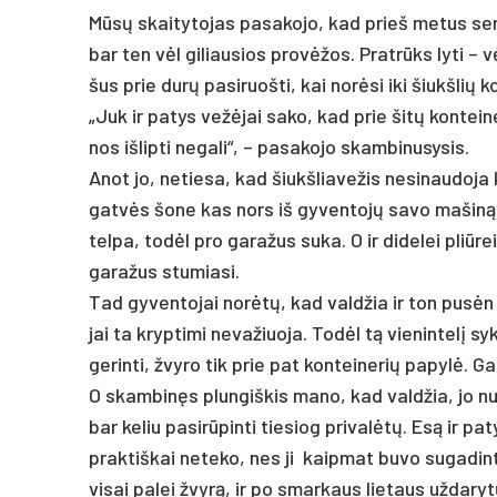
Mūsų skai­ty­to­jas pa­sa­ko­jo, kad prie­š me­tus se­
bar ten vėl gi­liau­sios pro­vėžos. Pratrūks ly­ti – vė
šus prie durų pa­si­ruoš­ti, kai norė­si iki šiukš­lių kon
„Juk ir pa­tys vežė­jai sa­ko, kad prie šitų kon­tei­ne
nos iš­lip­ti ne­ga­li“, – pa­sa­ko­jo skam­bi­nu­sy­sis.
Anot jo, ne­tie­sa, kad šiukš­lia­ve­žis ne­si­nau­do­ja
gatvės šo­ne kas nors iš gy­ven­tojų sa­vo ma­šiną b
tel­pa, todėl pro ga­ra­žus su­ka. O ir di­de­lei pliū­re
ga­ra­žus stu­mia­si.
Tad gy­ven­to­jai norėtų, kad vald­žia ir ton pusėn žv
jai ta kryp­ti­mi ne­va­žiuo­ja. Todėl tą vie­nin­telį s
ge­rin­ti, žvy­ro tik prie pat kon­tei­ne­rių pa­pylė. 
O skam­binęs plun­giš­kis ma­no, kad vald­žia, jo nuo­m
bar ke­liu pa­si­rūpin­ti tie­siog pri­valėtų. Esą ir pa­t
pra­ktiš­kai ne­te­ko, nes ji kaip­mat bu­vo su­ga­din­ta,
vi­sai pa­lei žvyrą, ir po smar­kaus lie­taus už­da­rytų