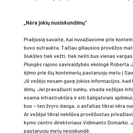
„Nėra jo­kių nu­si­skun­dimų“
Praė­ju­sią sa­vaitę, kai nu­va­žia­vo­me prie kon­tei­n
bu­vo su­trauk­ta. Ta­čiau gi­liau­sios pro­vėžos matė­s
šiukš­les tiek vež­ti, tiek ne­šti bus vie­nas var­gas
Plungės ra­jo­no sa­vi­val­dybės eko­logė Ro­ber­ta J
ėji­mo prie šių kon­tei­ne­rių pa­sta­ruo­ju me­tu į Sa­
„Iš vežė­jo ne­sam gavę jo­kios in­for­ma­ci­jos, kad b
dimų. Jei pra­va­žiuo­ti sun­ku, vi­sa­da vežė­jas in­
esa­ma inf­rast­ruktū­ra ir ei­ti ša­li­gat­viais ap­lin
bus – ten žvy­ro dan­ga, o as­fal­tas tik­rai nėra nu­
Ar vežė­jui tik­rai ne­kliū­va pro­vėžuo­tas pri­va­žia­
ky­mo cent­ro di­rek­to­riaus Vi­di­man­to Do­mar­ko. Ji
pa­sta­ruo­ju me­tu ne­si­skundė.