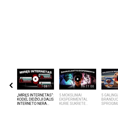
08:11
11:00
„MIRĘS INTERNETAS“:
5 MOKSLINIAI
5 GALING
KODĖL DIDŽIOJI DALIS
EKSPERIMENTAI,
BRANDUOL
INTERNETO NĖRA...
KURIE SUKRĖTĖ...
SPROGIMAI