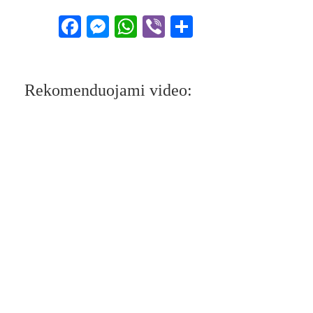
Facebook
Messenger
WhatsApp
Viber
Share
Rekomenduojami video: