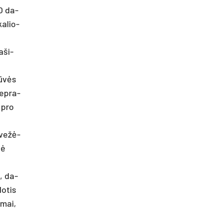
 O da­
ka­lio­
a­ši­
pjūvės
e­pra­
l pro
ų vežė­
dė
i, da­
do­tis
e­mai,