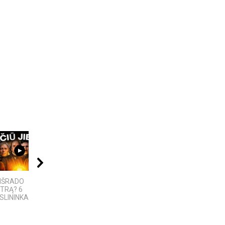
06:28
18:13
10:24
 IŠRADO
Ex Machina: kontrolės
6 DIDŽIAUSI TECH
TRĄ? 6
ir pasirinkimo
SKANDALAI: AFEROS,
LININKAI,...
anatomija
MELAI IR...