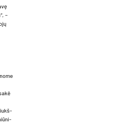
gavę
“, –
tojų
i­no­me
– sakė
šiukš­
iū­ni­