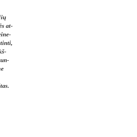
čių
ės at­
ei­ne­
in­ti,
kš­
skun­
me
­tas.