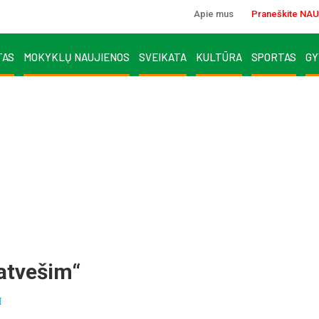
Apie mus
Praneškite NAU
TAS
MOKYKLŲ NAUJIENOS
SVEIKATA
KULTŪRA
SPORTAS
GY
 atvešim“
I