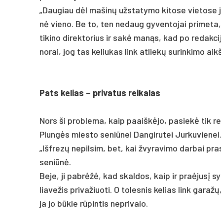
„Dau­giau dėl ma­šinų užs­ta­ty­mo ki­to­se vie­to­s
nė vie­no. Be to, ten ne­daug gy­ven­to­jai pri­me­ta, 
ti­ki­no di­rek­to­rius ir sakė manąs, kad po re­dak­cij
no­rai, jog tas ke­liu­kas link at­liekų su­rin­ki­mo ai
Pats ke­lias – pri­va­tus rei­ka­las
Nors ši pro­ble­ma, kaip paaiškė­jo, pa­siekė tik re­
Plungės mies­to se­niū­nei Dan­gi­ru­tei Jur­ku­vie­nei
„Išf­rezų ne­pil­sim, bet, kai žvy­ra­vi­mo dar­bai pra
se­niūnė.
Be­je, ji pa­brėžė, kad skal­dos, kaip ir pra­ėjusį sy
lia­ve­žis pri­va­žiuo­ti. O to­les­nis ke­lias link ga­r
ja jo būkle rūpin­tis ne­pri­va­lo.