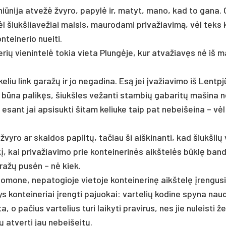
niū­ni­ja at­vežė žvy­ro, pa­pylė ir, ma­tyt, ma­no, kad to ga­na.
l šiukš­lia­ve­žiai mal­sis, mau­ro­da­mi pri­va­žia­vimą, vėl teks 
­tei­ne­rio nuei­ti.
­rių vie­nin­telė to­kia vie­ta Plungė­je, kur at­va­žiavęs nė iš m
 ke­liu link ga­ražų ir jo ne­ga­di­na. Esą jei įva­žia­vi­mo iš Lent
ūna pa­likęs, šiukš­les ve­žan­ti stam­bių ga­ba­ritų ma­ši­na n
i esant jai ap­si­suk­ti ši­tam ke­liu­ke taip pat ne­bei­šei­na – vė
y­ro ar skal­dos pa­piltų, ta­čiau ši aiš­ki­nan­ti, kad šiukš­li
ykį, kai pri­va­žia­vi­mo prie kon­tei­ne­rinės aikš­telės būklę ban
Ga­ražų pusėn – nė kiek.
o­ne, ne­pa­to­gio­je vie­to­je kon­tei­ne­rinę aikš­telę įren­gu­s
ys kon­tei­ne­riai įreng­ti pa­juo­kai: var­te­lių ko­di­ne spy­na nau­
 o pa­čius var­te­lius tu­ri lai­ky­ti pra­vi­rus, nes jie nu­leis­ti ž
 at­ver­ti jau ne­bei­šeitų.