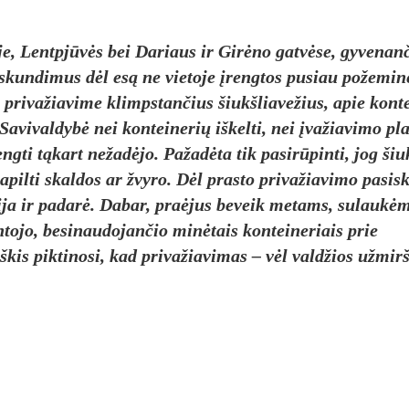
e, Lentpjūvės bei Da­riaus ir Girė­no gatvė­se, gy­ve­nan­
skun­di­mus dėl esą ne vie­to­je įreng­tos pu­siau po­že­min
pri­va­žia­vi­me klimps­tan­čius šiukš­lia­ve­žius, apie kon­t
vi­val­dybė nei kon­tei­ne­rių iš­kel­ti, nei įva­žia­vi­mo pla­t
ng­ti tąkart ne­žadė­jo. Pa­žadė­ta tik pa­si­rūpin­ti, jog šiu
a­pil­ti skal­dos ar žvy­ro. Dėl pra­sto pri­va­žia­vi­mo pa­si­
i­ja ir pa­darė. Da­bar, pra­ėjus be­veik me­tams, su­laukė­
o­jo, be­si­nau­do­jan­čio minė­tais kon­tei­ne­riais prie
s pik­ti­no­si, kad pri­va­žia­vi­mas – vėl vald­žios už­mirš