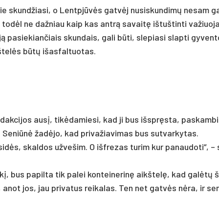
e jie skund­žia­si, o Lentpjūvės gatvėj nu­si­skun­dimų ne­sam 
todėl ne daž­niau kaip kas ant­rą sa­vaitę iš­tuš­tin­ti va­žiuo­ja
ą pa­sie­kian­čiais skun­dais, ga­li būti, sle­pia­si slap­ti gy­ven­
kš­telės būtų išas­fal­tuo­tas.
dak­ci­jos ausį, tikė­da­mie­si, kad ji bus išspręs­ta, pa­skam­b
. Se­niūnė žadė­jo, kad pri­va­žia­vi­mas bus su­tvar­ky­tas.
­si­dės, skal­dos už­ve­šim. O išf­re­zas tu­rim kur pa­nau­do­ti“, 
kį, bus pa­pil­ta tik pa­lei kon­tei­ne­rinę aikš­telę, kad galėtų 
ažų, anot jos, jau pri­va­tus rei­ka­las. Ten net gatvės nėra, ir se­n