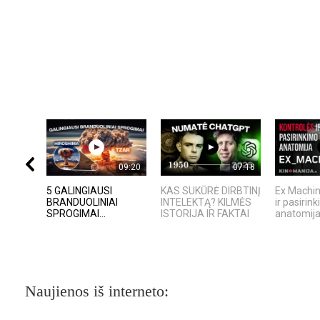
09:20
07:18
5 GALINGIAUSI
KAS SUKŪRĖ DIRBTINĮ
Ex Machin
BRANDUOLINIAI
INTELEKTĄ? KILMĖS
ir pasirin
SPROGIMAI...
ISTORIJA IR FAKTAI
anatomij
Naujienos iš interneto: