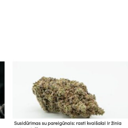
Su­si­dū­ri­mas su pa­rei­gū­nais: ras­ti kvai­ša­lai ir ži­nia