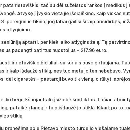
ir pats rietaviškis, tačiau dėl sužeistos rankos į medikus ji
engė. Atvykę į įvykio vietą jie išsiaiškino, kaip viskas nuti
. pareigūnus tikino, jog labai gailisi šitaip prisidirbęs, ir 
los atlyginimo.
 seniūniją aptarti, per kiek laiko atlygins žalą. Tą patvirtin
esius padengti patirtus nuostolius – 217,96 euro.
sti ir rietaviškio bičiuliai, su kuriais buvo girtaujama. Tas
as ir kaip išdaužė stiklą, nes tuo metu jo ten nebebuvo. Vy
osi dėl cigaretės – pastaroji buvo tik vieną, o rūkyti norėjos
l ko begurkšnojant alų įsižiebė konfliktas. Tačiau atmint
idą, pataikė į langą ir taip išdaužė jo stiklą. Iškart po to t
ylęs stiklą.
ojų pranešimą apie Rietavo miesto turgelio viešajame tual