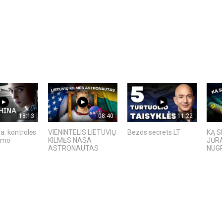
18:13
08:40
11:22
a: kontrolės
VIENINTELIS LIETUVIŲ
Bezos secrets LT
KĄ S
kimo
KILMĖS NASA
JŪRA
a
ASTRONAUTAS
NUGR