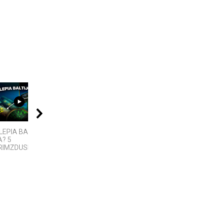
06:39
15:45
04:08
LEPIA BALTIJOS
10 įtemptų, kraują
Best places to visit
? 5
stingdančių kino
Telsiai
IMZDUSIOS...
istorijų