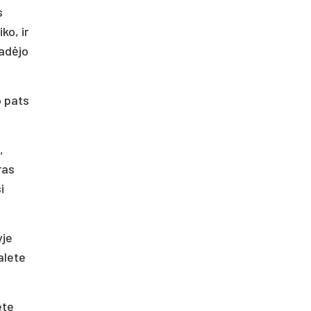
s
ko, ir
žadėjo
o pats
,
ras
i
yje
ualete
ete