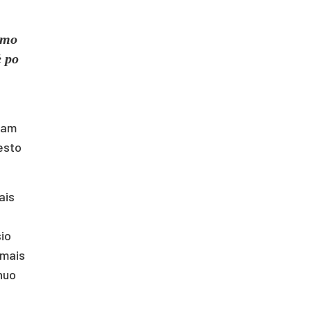
imo
ė po
ajam
iesto
ais
sio
smais
 nuo