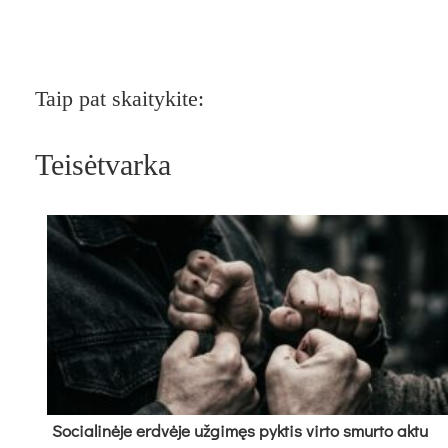
Taip pat skaitykite:
Teisėtvarka
So­cia­li­nė­je erd­vė­je už­gi­męs pyk­tis vir­to smur­to ak­tu