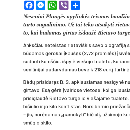
Facebook
Messenger
WhatsApp
Viber
Share
Neseniai Plungės apylinkės teismas baudžia
turto sugadinimo. Už tai teko atsakyti rieta
to, kai būdamas girtas išdaužė Rietavo turgel
Anksčiau neteistas rietaviškis savo biografiją 
būdamas gerokai įkaušęs (2,72 promilės) įsivėl
suduoti kumščiu, išpylė viešojo tualeto, kuriame
seniūnijai padarydamas beveik 218 eurų turtinę 
Bėdų prisidaręs D. S. apklausiamas nesigynė nu
girtavo. Esą gėrė įvairiose vietose, kol galiausi
prisiglaudė Rietavo turgelio viešajame tualete. V
bičiulio ir jo kilo konfliktas. Nors barnio prieža
– jis, norėdamas „pamokyti“ bičiulį, užsimojo kum
smūgio skilo.