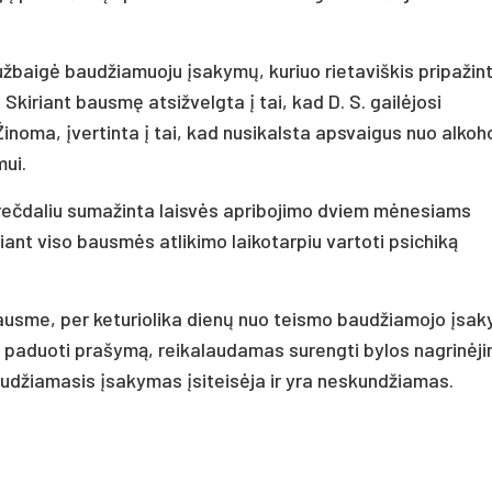
užbaigė baudžiamuoju įsakymų, kuriuo rietaviškis pripažin
Skiriant bausmę atsižvelgta į tai, kad D. S. gailėjosi
Žinoma, įvertinta į tai, kad nusikalsta apsvaigus nuo alkoho
ui.
 trečdaliu sumažinta laisvės apribojimo dviem mėnesiams
ant viso bausmės atlikimo laikotarpiu vartoti psichiką
 bausme, per keturiolika dienų nuo teismo baudžiamojo įsa
ui paduoti prašymą, reikalaudamas surengti bylos nagrinėj
džiamasis įsakymas įsiteisėja ir yra neskundžiamas.