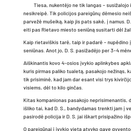
Tiesa, nukentėjo ne tik langas – susižalojo 
nesikreipė. Tik policijos pareigūnų dėmesio neišv
parvežė mušeiką, kaip jis pats sakė, į namus. D. S
eiti pas Rietavo miesto seniūną susitarti dėl ža
Kaip rietaviškis tarė, taip ir padarė – nupėdino į
seniūnas. Anot jo, D. S. pasižadėjo per 3–4 mėn
Aiškinantis kovo 4-osios įvykio aplinkybes apklau
kuris pirmas paliko tualetą, pasakojo nežinąs, k
tik prisiminė, kad jam dar esant visi trys kivirčij
visiems, dėl to kilo ginčas.
Kitas kompanionas pasakojo neprisimenantis, dė
išliko tai, kad D. S., bandydamas trenkti jam į ve
pasirodė policija ir D. S. jai iškart prisipažino išp
O pareigūnai į įvykio vietą atvyko gavę gyvent