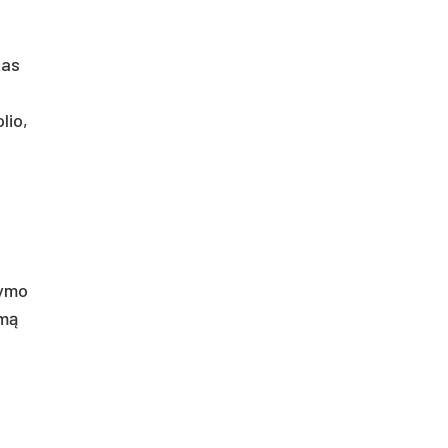
tas
lio,
kymo
imą