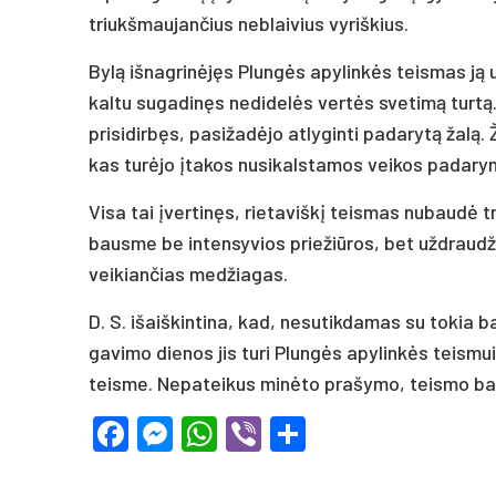
triukšmaujančius neblaivius vyriškius.
Bylą išnagrinėjęs Plungės apylinkės teismas ją 
kaltu sugadinęs nedidelės vertės svetimą turtą. 
prisidirbęs, pasižadėjo atlyginti padarytą žalą. 
kas turėjo įtakos nusikalstamos veikos padarym
Visa tai įvertinęs, rietaviškį teismas nubaudė
bausme be intensyvios priežiūros, bet uždraudži
veikiančias medžiagas.
D. S. išaiškintina, kad, nesutikdamas su tokia
gavimo dienos jis turi Plungės apylinkės teism
teisme. Nepateikus minėto prašymo, teismo bau
Facebook
Messenger
WhatsApp
Viber
Share