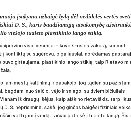
muoju įsakymu užbaigė bylą dėl nedidelės vertės svet
viškiui D. S., kuris baudžiamąją atsakomybę užsitrauk
io viešojo tualeto plastikinio lango stiklą.
susipurvino visai neseniai – kovo 4-osios vakarą, kuomet
ė į konfliktą su sugėrovu, o galiausiai, norėdamas pastar
 buvo girtaujama, plastikinio lango stiklą, taip Rietavo m
žalą.
o jam mestų kaltinimų ir pasakojo, jog tądien su pažįstam
ai, bėgdami nuo šalčio, vėjo ir sniego, su dviem bičiuliais
ienam iš draugų išėjus, kaip aiškino rietaviškis, tarp liku
sčių D. S. neprisiminė, sakė, jog ginčas baigėsi fiziniais veik
ščiu vožti jam į veidą, tačiau pataikė į tualeto langą. Šis