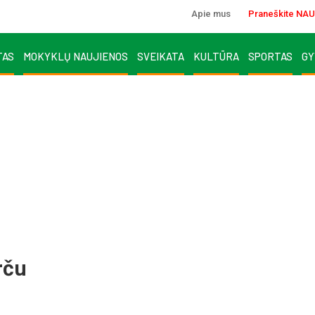
Apie mus
Praneškite NAU
TAS
MOKYKLŲ NAUJIENOS
SVEIKATA
KULTŪRA
SPORTAS
GY
rču