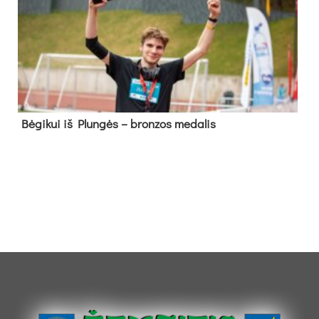
Bė­gi­kui iš Plun­gės – bron­zos me­da­lis