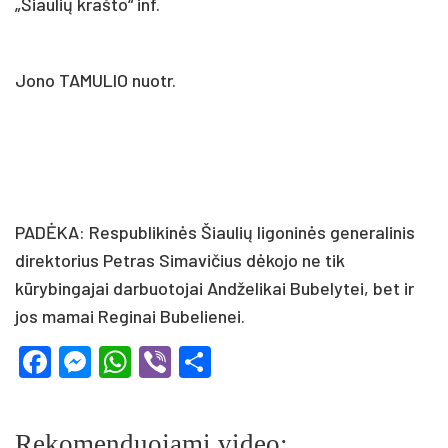
„Šiaulių krašto“ inf.
Jono TAMULIO nuotr.
PADĖKA: Respublikinės Šiaulių ligoninės generalinis
direktorius Petras Simavičius dėkojo ne tik
kūrybingajai darbuotojai Andželikai Bubelytei, bet ir
jos mamai Reginai Bubelienei.
Facebook
Messenger
WhatsApp
Viber
Share
Rekomenduojami video: