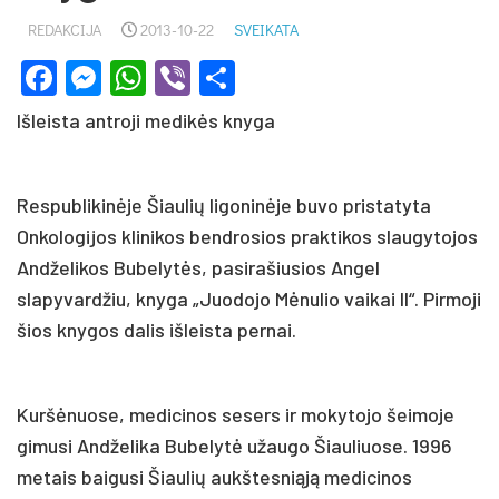
REDAKCIJA
2013-10-22
SVEIKATA
Facebook
Messenger
WhatsApp
Viber
Share
Išleista antroji medikės knyga
Respublikinėje Šiaulių ligoninėje buvo pristatyta
Onkologijos klinikos bendrosios praktikos slaugytojos
Andželikos Bubelytės, pasirašiusios Angel
slapyvardžiu, knyga „Juodojo Mėnulio vaikai II“. Pirmoji
šios knygos dalis išleista pernai.
Kuršėnuose, medicinos sesers ir mokytojo šeimoje
gimusi Andželika Bubelytė užaugo Šiauliuose. 1996
metais baigusi Šiaulių aukštesniąją medicinos