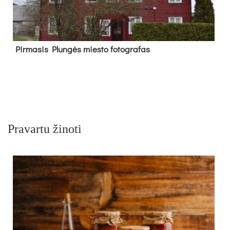
Pir­ma­sis Plun­gės mies­to fo­tog­ra­fas
Pravartu žinoti