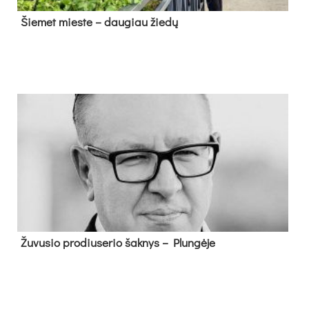
Šie­met mies­te – dau­giau žie­dų
Žu­vu­sio pro­diu­se­rio šak­nys – Plun­gė­je