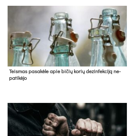
Teis­mas pa­sa­kė­le apie bi­čių ko­rių de­zin­fek­ci­ją ne­
pa­ti­kė­jo