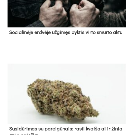
So­cia­li­nė­je erd­vė­je už­gi­męs pyk­tis vir­to smur­to ak­tu
Su­si­dū­ri­mas su pa­rei­gū­nais: ras­ti kvai­ša­lai ir ži­nia