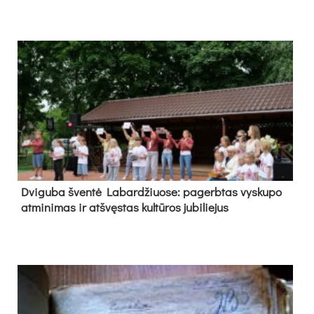
Dvi­gu­ba šven­tė La­bar­džiuo­se: pa­gerb­tas vys­ku­po
at­mi­ni­mas ir at­švęs­tas kul­tū­ros ju­bi­lie­jus