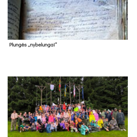
Plun­gės „ny­be­lun­gai“