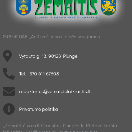
2019 © UAB „Antikva“. Visos teisės saugomos.
Vytauto g. 13, 90123 Plungė
Tel. +370 611 67608
redaktorius@zemaiciolaikrastis.lt
Privatumo politika
„Žemaitis“ yra didžiausias Plungės ir Rietavo krašto
laikraštis. Leidžiamas du kartus per savaitę.