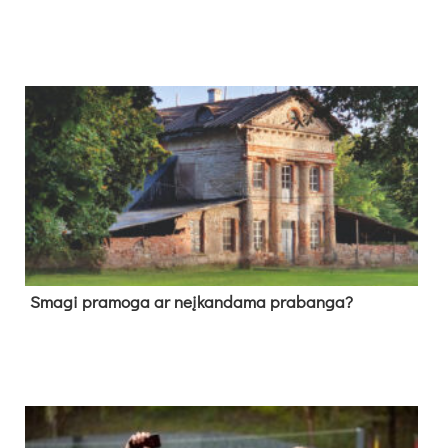
Sma­gi pra­mo­ga ar neį­kan­da­ma pra­ban­ga?