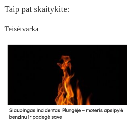
Taip pat skaitykite:
Teisėtvarka
Siau­bin­gas in­ci­den­tas Plun­gė­je – mo­te­ris ap­si­py­lė
ben­zi­nu ir pa­de­gė sa­ve