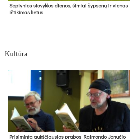
Sep­ty­nios sto­vyk­los die­nos, šim­tai šyp­se­nų ir vie­nas
iš­ti­ki­mas lie­tus
Kultūra
Pri­si­min­ta aukš­čiau­sios pra­bos Rai­mon­do Jo­nu­čio