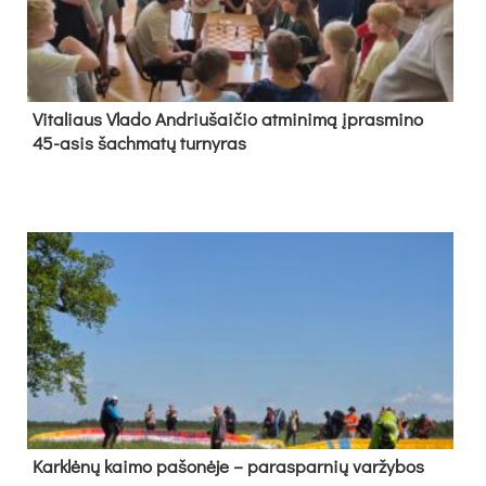
Vi­ta­liaus Vla­do And­riu­šai­čio at­mi­ni­mą įpras­mi­no
45-asis šach­ma­tų tur­ny­ras
Kark­lė­nų kai­mo pa­šo­nė­je – pa­ras­par­nių var­žy­bos