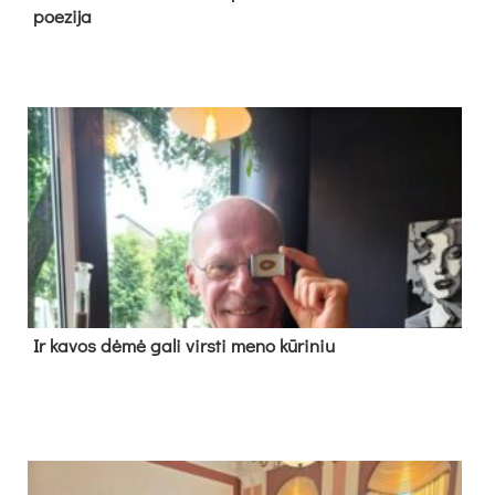
poe­zi­ja
Ir ka­vos dė­mė ga­li virs­ti me­no kū­ri­niu