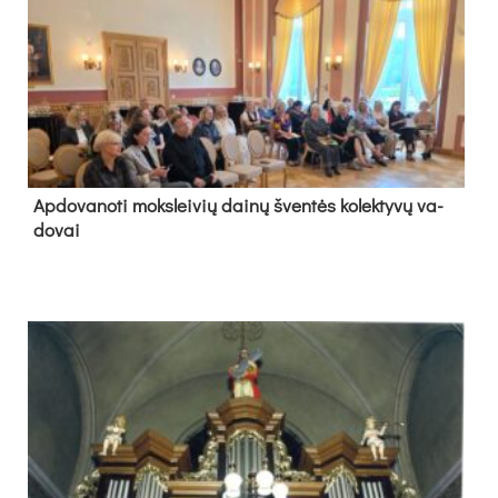
Ap­do­va­no­ti moks­lei­vių dai­nų šven­tės ko­lek­ty­vų va­
do­vai