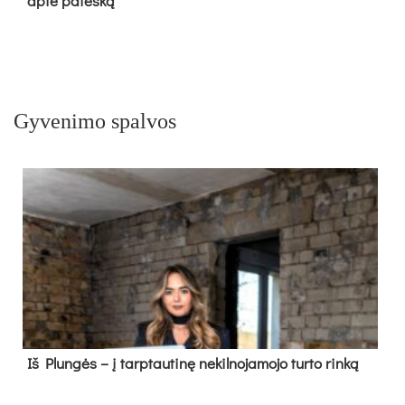
apie paieš­ką
Gyvenimo spalvos
Iš Plungės – į tarptautinę nekilnojamojo turto rinką