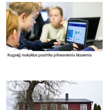
Rug­sė­jį mo­kyk­los pa­si­tiks pil­nes­nė­mis kla­sė­mis