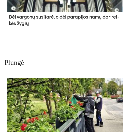
Dėl var­go­nų su­si­ta­rė, o dėl pa­ra­pi­jos na­mų dar rei­
kės žy­gių
Plungė