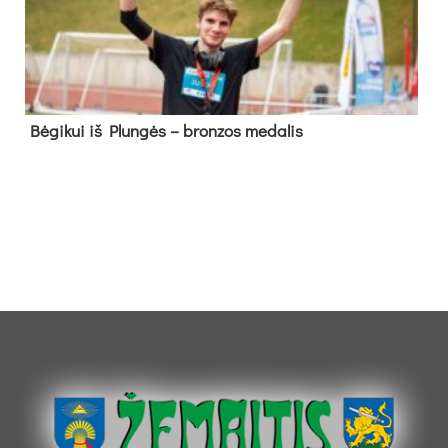
Bė­gi­kui iš Plun­gės – bron­zos me­da­lis