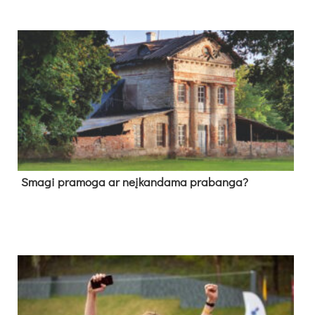
Sma­gi pra­mo­ga ar neį­kan­da­ma pra­ban­ga?