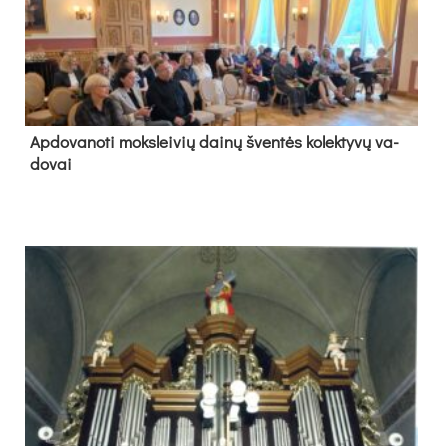
Ap­do­va­no­ti moks­lei­vių dai­nų šven­tės ko­lek­ty­vų va­
do­vai