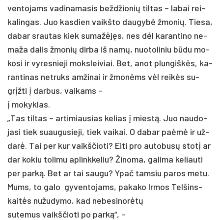
ven­to­jams va­di­na­ma­sis be­ždžio­nių til­tas – la­bai rei­
ka­lin­gas. Juo kas­dien vaikš­to dau­gybė žmo­nių. Tie­sa,
da­bar srau­tas kiek su­mažėjęs, nes dėl ka­ran­ti­no ne­
ma­ža da­lis žmo­nių dir­ba iš namų, nuo­to­li­niu būdu mo­
ko­si ir vy­res­nie­ji moks­lei­viai. Bet, anot plun­giškės, ka­
ran­ti­nas ne­truks am­ži­nai ir žmonėms vėl reikės su­
grįžti į dar­bus, vai­kams –
į mo­kyk­las.
„Tas til­tas – ar­ti­miau­sias ke­lias į miestą. Juo nau­do­
ja­si tiek suau­gu­sie­ji, tiek vai­kai. O da­bar pa­ėmė ir už­
darė. Tai per kur vaikš­čio­ti? Ei­ti pro au­to­busų stotį ar
dar ko­kiu to­li­mu ap­link­ke­liu? Ži­no­ma, ga­li­ma ke­liau­ti
per par­ką. Bet ar tai sau­gu? Ypač tam­siu pa­ros me­tu.
Mums, to ga­lo gy­ven­to­jams, pa­ka­ko Ir­mos Tel­šins­
kaitės nu­žu­dy­mo, kad ne­be­si­norėtų
su­te­mus vaikš­čio­ti po par­ką“, –