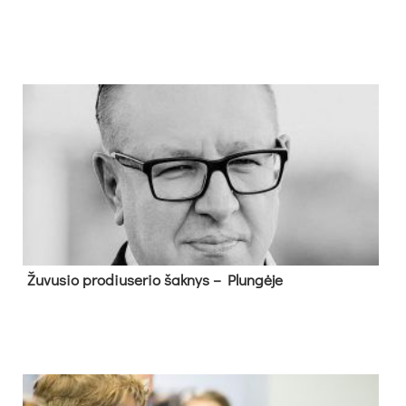
Žu­vu­sio pro­diu­se­rio šak­nys – Plun­gė­je