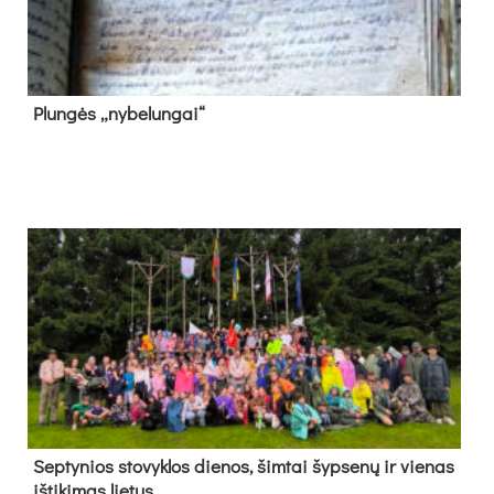
Plun­gės „ny­be­lun­gai“
Sep­ty­nios sto­vyk­los die­nos, šim­tai šyp­se­nų ir vie­nas
iš­ti­ki­mas lie­tus