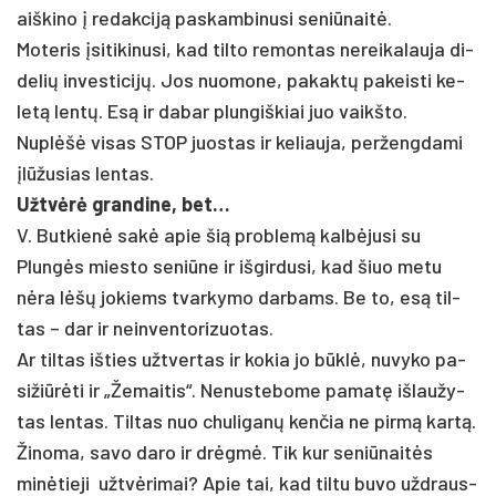
aiš­ki­no į re­dak­ciją pa­skam­bi­nu­si se­niū­naitė.
Mo­te­ris įsi­ti­ki­nu­si, kad til­to re­mon­tas ne­rei­ka­lau­ja di­
de­lių in­ves­ti­cijų. Jos nuo­mo­ne, pa­kaktų pa­keis­ti ke­
letą lentų. Esą ir da­bar plun­giš­kiai juo vaikš­to.
Nuplėšė vi­sas STOP juos­tas ir ke­liau­ja, per­ženg­da­mi
įlūžu­sias len­tas.
Užtvėrė gran­di­ne, bet…
V. But­kienė sakė apie šią pro­blemą kalbė­ju­si su
Plungės mies­to se­niū­ne ir iš­gir­du­si, kad šiuo me­tu
nėra lėšų jo­kiems tvar­ky­mo dar­bams. Be to, esą til­
tas – dar ir nein­ven­to­ri­zuo­tas.
Ar til­tas iš­ties užt­ver­tas ir ko­kia jo būklė, nu­vy­ko pa­
si­žiūrė­ti ir „Že­mai­tis“. Ne­nus­te­bo­me pa­matę iš­lau­žy­
tas len­tas. Til­tas nuo chu­li­ganų ken­čia ne pirmą kartą.
Ži­no­ma, sa­vo da­ro ir drėgmė. Tik kur se­niū­naitės
minė­tie­ji užtvė­ri­mai? Apie tai, kad til­tu bu­vo užd­raus­