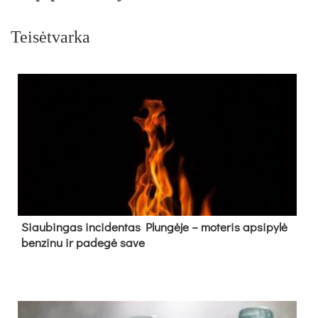
Teisėtvarka
Siau­bin­gas in­ci­den­tas Plun­gė­je – mo­te­ris ap­si­py­lė
ben­zi­nu ir pa­de­gė sa­ve