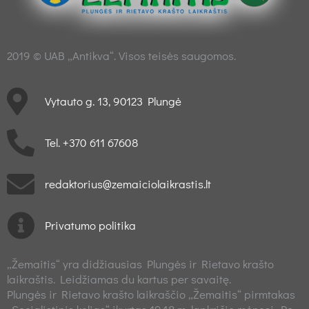
2019 © UAB „Antikva“. Visos teisės saugomos.
Vytauto g. 13, 90123 Plungė
Tel. +370 611 67608
redaktorius@zemaiciolaikrastis.lt
Privatumo politika
„Žemaitis“ yra didžiausias Plungės ir Rietavo krašto
laikraštis. Leidžiamas du kartus per savaitę.
Plungės ir Rietavo krašto laikraščio „Žemaitis“ pirmtakas