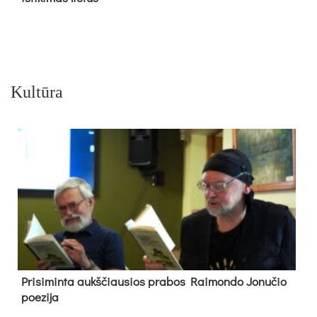
Kultūra
Pri­si­min­ta aukš­čiau­sios pra­bos Rai­mon­do Jo­nu­čio
poe­zi­ja