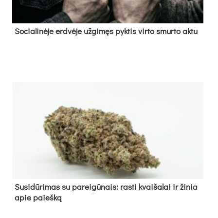
So­cia­li­nė­je erd­vė­je už­gi­męs pyk­tis vir­to smur­to ak­tu
Su­si­dū­ri­mas su pa­rei­gū­nais: ras­ti kvai­ša­lai ir ži­nia
apie paieš­ką