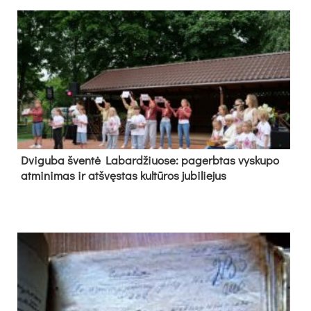
Dvi­gu­ba šven­tė La­bar­džiuo­se: pa­gerb­tas vys­ku­po
at­mi­ni­mas ir at­švęs­tas kul­tū­ros ju­bi­lie­jus