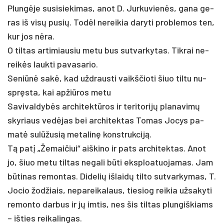
Plungė­je su­si­sie­ki­mas, anot D. Jur­ku­vienės, ga­na ge­
ras iš visų pu­sių. Todėl ne­rei­kia da­ry­ti pro­ble­mos ten,
kur jos nėra.
O til­tas ar­ti­miau­siu me­tu bus su­tvar­ky­tas. Tik­rai ne­
reikės lauk­ti pa­va­sa­rio.
Se­niūnė sakė, kad užd­raus­ti vaikš­čio­ti šiuo til­tu nu­
spręsta, kai ap­žiū­ros me­tu
Sa­vi­val­dybės ar­chi­tektū­ros ir te­ri­to­rijų pla­na­vimų
sky­riaus vedė­jas bei ar­chi­tek­tas To­mas Jo­cys pa­
matė sulū­žu­sią me­ta­linę konst­ruk­ciją.
Tą pa­tį „Že­mai­čiui“ aiš­ki­no ir pa­ts ar­chi­tek­tas. Anot
jo, šiuo me­tu til­tas ne­ga­li būti eksp­loa­tuo­ja­mas. Jam
būti­nas re­mon­tas. Di­de­lių iš­laidų til­to su­tvar­ky­mas, T.
Jo­cio žod­žiais, ne­pa­rei­ka­laus, tie­siog rei­kia už­sa­ky­ti
re­mon­to dar­bus ir jų im­tis, nes šis til­tas plun­giš­kiams
– iš­ties rei­ka­lin­gas.