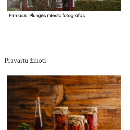
Pir­ma­sis Plun­gės mies­to fo­tog­ra­fas
Pravartu žinoti