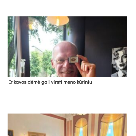
Ir ka­vos dė­mė ga­li virs­ti me­no kū­ri­niu