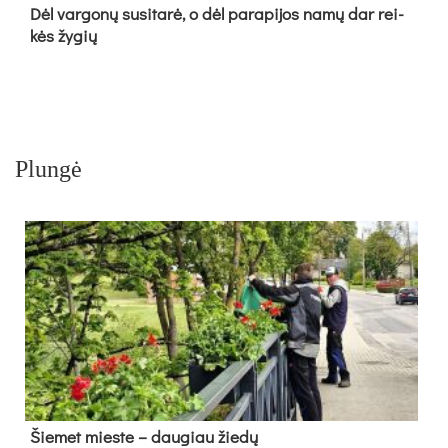
Dėl var­go­nų su­si­ta­rė, o dėl pa­ra­pi­jos na­mų dar rei­
kės žy­gių
Plungė
Šie­met mies­te – dau­giau žie­dų