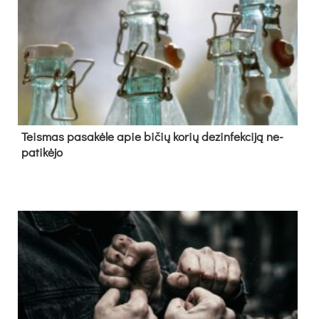
Teis­mas pa­sa­kė­le apie bi­čių ko­rių de­zin­fek­ci­ją ne­
pa­ti­kė­jo