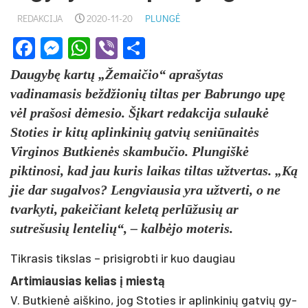
REDAKCIJA
2020-11-20
PLUNGĖ
Facebook
Messenger
WhatsApp
Viber
Share
Daugybę kartų „Žemaičio“ aprašytas
vadinamasis beždžionių tiltas per Babrungo upę
vėl prašosi dėmesio. Šįkart redakcija sulaukė
Stoties ir kitų aplinkinių gatvių seniūnaitės
Virginos Butkienės skambučio. Plungiškė
piktinosi, kad jau kuris laikas tiltas užtvertas. „Ką
jie dar sugalvos? Lengviausia yra užtverti, o ne
tvarkyti, pakeičiant keletą perlūžusių ar
sutrešusių lentelių“, – kalbėjo moteris.
Tikrasis tikslas – prisigrobti ir kuo daugiau
Ar­ti­miau­sias ke­lias į miestą
V. But­kienė aiš­ki­no, jog Sto­ties ir ap­lin­ki­nių gat­vių gy­