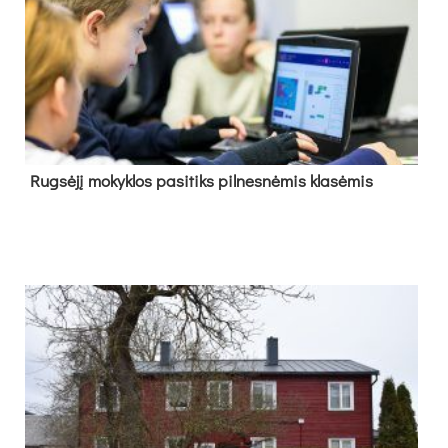
Rug­sė­jį mo­kyk­los pa­si­tiks pil­nes­nė­mis kla­sė­mis