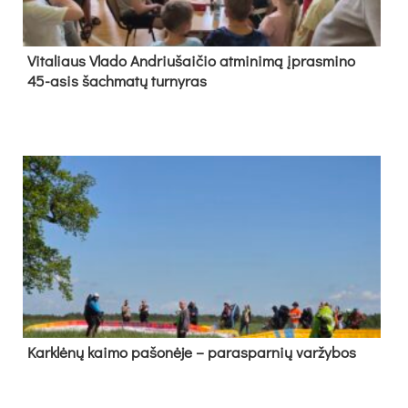
Vi­ta­liaus Vla­do And­riu­šai­čio at­mi­ni­mą įpras­mi­no
45-asis šach­ma­tų tur­ny­ras
Kark­lė­nų kai­mo pa­šo­nė­je – pa­ras­par­nių var­žy­bos