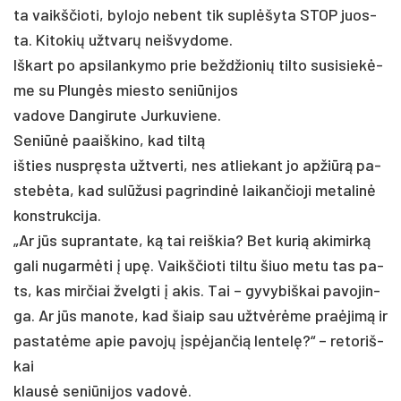
ta vaikš­čio­ti, by­lo­jo ne­bent tik su­plėšy­ta STOP juos­
ta. Ki­to­kių užt­varų neiš­vy­do­me.
Iš­kart po ap­si­lan­ky­mo prie be­ždžio­nių til­to su­si­siekė­
me su Plungės mies­to se­niū­ni­jos
va­do­ve Dan­gi­ru­te Jur­ku­vie­ne.
Se­niūnė paaiš­ki­no, kad tiltą
iš­ties nu­spręsta užt­ver­ti, nes at­lie­kant jo ap­žiūrą pa­
stebė­ta, kad sulū­žu­si pa­grin­dinė lai­kan­čio­ji me­ta­linė
konst­ruk­ci­ja.
„Ar jūs su­pran­ta­te, ką tai reiš­kia? Bet ku­rią aki­mirką
ga­li nu­garmė­ti į upę. Vaikš­čio­ti til­tu šiuo me­tu tas pa­
ts, kas mir­čiai žvelg­ti į akis. Tai – gy­vy­biš­kai pa­vo­jin­
ga. Ar jūs ma­no­te, kad šiaip sau užtvėrė­me pra­ėjimą ir
pa­statė­me apie pa­vojų įspėjan­čią len­telę?“ – re­to­riš­
kai
klausė se­niū­ni­jos va­dovė.