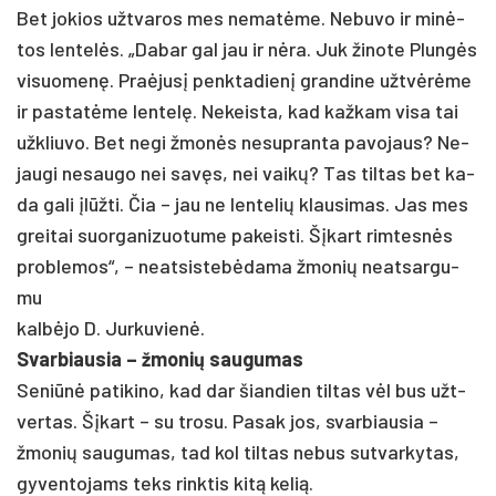
Bet jo­kios užt­va­ros mes ne­matė­me. Ne­bu­vo ir minė­
tos len­telės. „Da­bar gal jau ir nėra. Juk ži­no­te Plungės
vi­suo­menę. Praė­jusį penk­ta­dienį gran­di­ne užtvėrė­me
ir pa­statė­me len­telę. Ne­keis­ta, kad kaž­kam vi­sa tai
užk­liu­vo. Bet ne­gi žmonės ne­sup­ran­ta pa­vo­jaus? Ne­
jau­gi ne­sau­go nei savęs, nei vaikų? Tas til­tas bet ka­
da ga­li įlūžti. Čia – jau ne len­te­lių klau­si­mas. Jas mes
grei­tai suor­ga­ni­zuo­tu­me pa­keis­ti. Šįkart rim­tesnės
pro­ble­mos“, – neat­sis­tebė­da­ma žmo­nių neat­sar­gu­
mu
kalbė­jo D. Jur­ku­vienė.
Svar­biau­sia – žmo­nių sau­gu­mas
Se­niūnė pa­ti­ki­no, kad dar šian­dien til­tas vėl bus užt­
ver­tas. Šįkart – su tro­su. Pa­sak jos, svar­biau­sia –
žmo­nių sau­gu­mas, tad kol til­tas ne­bus su­tvar­ky­tas,
gy­ven­to­jams teks rink­tis kitą ke­lią.