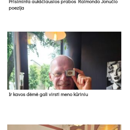
Pri­si­min­ta aukš­čiau­sios pra­bos Rai­mon­do Jo­nu­čio
poe­zi­ja
Ir ka­vos dė­mė ga­li virs­ti me­no kū­ri­niu