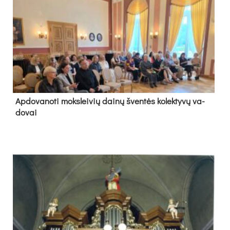
Ap­do­va­no­ti moks­lei­vių dai­nų šven­tės ko­lek­ty­vų va­
do­vai