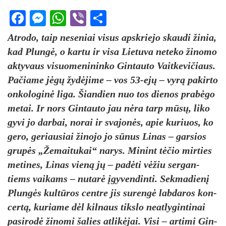
Facebook
Messenger
WhatsApp
Viber
Share
At­ro­do, taip ne­se­niai vi­sus ap­skrie­jo skau­di ži­nia,
kad Plun­gė, o kar­tu ir vi­sa Lie­tu­va ne­te­ko ži­no­mo
ak­ty­vaus vi­suo­me­ni­nin­ko Gin­tau­to Vait­ke­vi­čiaus.
Pa­čia­me jė­gų žy­dė­ji­me – vos 53-ejų – vy­rą pa­kir­to
on­ko­lo­gi­nė li­ga. Šian­dien nuo tos die­nos pra­bė­go
me­tai. Ir nors Gin­tau­to jau nė­ra tarp mū­sų, li­ko
gy­vi jo dar­bai, no­rai ir sva­jo­nės, apie ku­riuos, ko
ge­ro, ge­riau­siai ži­no­jo jo sū­nus Li­nas – gar­sios
gru­pės „Že­mai­tu­kai“ na­rys. Mi­nint tė­čio mir­ties
me­ti­nes, Li­nas vie­ną jų – pa­dė­ti vė­žiu ser­gan­
tiems vai­kams – nu­ta­rė įgy­ven­din­ti. Sek­ma­die­nį
Plun­gės kul­tū­ros cent­re jis su­ren­gė lab­da­ros kon­
cer­tą, ku­ria­me dėl kil­naus tiks­lo neat­ly­gin­ti­nai
pa­si­ro­dė ži­no­mi ša­lies at­li­kė­jai. Vi­si – ar­ti­mi Gin­