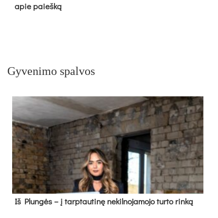
apie paieš­ką
Gyvenimo spalvos
Iš Plungės – į tarptautinę nekilnojamojo turto rinką