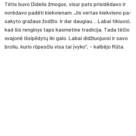
Tė­tis bu­vo Di­de­lis žmo­gus, vi­sur pa­ts pri­si­dė­da­vo ir
no­rė­da­vo pa­dė­ti kiek­vie­nam. Jis ver­tas kiek­vie­no pa­
sa­ky­to gra­žaus žo­džio. Ir dar dau­giau… La­bai ti­kiuo­si,
kad šis ren­gi­nys taps kas­me­ti­ne tra­di­ci­ja. Ta­da tė­čio
sva­jo­nė iš­si­pil­dy­tų iki ga­lo. La­bai di­džiuo­juo­si ir sa­vo
bro­liu, ku­rio rū­pes­čiu vi­sa tai įvy­ko“, – kal­bė­jo Rū­ta.