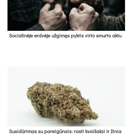
So­cia­li­nė­je erd­vė­je už­gi­męs pyk­tis vir­to smur­to ak­tu
Su­si­dū­ri­mas su pa­rei­gū­nais: ras­ti kvai­ša­lai ir ži­nia