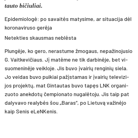
tau­to bi­čiu­liai.
Epidemiologė: po savaitės matysime, ar situacija dėl
koronaviruso gerėja
Ne­tek­ties skaus­mas ne­blės­ta
Plun­gė­je, ko ge­ro, ne­ras­tu­me žmo­gaus, ne­pa­ži­no­ju­sio
G. Vait­ke­vi­čiaus. Jį ma­tė­me ne tik dar­bi­nė­je, bet vi­
suo­me­ni­nė­je veik­lo­je. Jis bu­vo įvai­rių ren­gi­nių sie­la.
Jo vei­das bu­vo pui­kiai pa­žįs­ta­mas ir įvai­rių te­le­vi­zi­
jos pro­jek­tų, mat Gin­tau­tas bu­vo ta­pęs LNK or­ga­ni­
zuo­to anek­do­tų čem­pio­na­to nu­ga­lė­to­ju. Jis taip pat
da­ly­va­vo rea­ly­bės šou „Ba­ras“, po Lie­tu­vą va­ži­nė­jo
kaip Se­nis eLeN­Ke­nis.