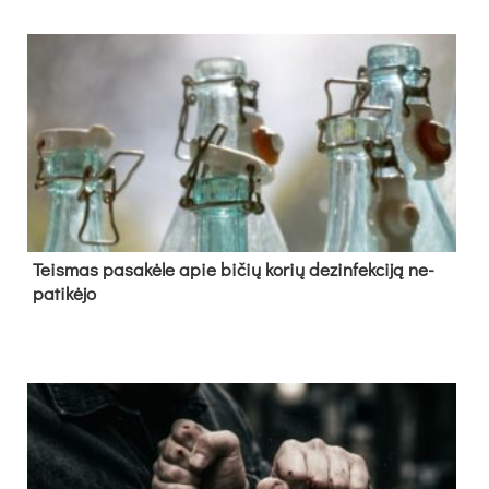
Teis­mas pa­sa­kė­le apie bi­čių ko­rių de­zin­fek­ci­ją ne­
pa­ti­kė­jo