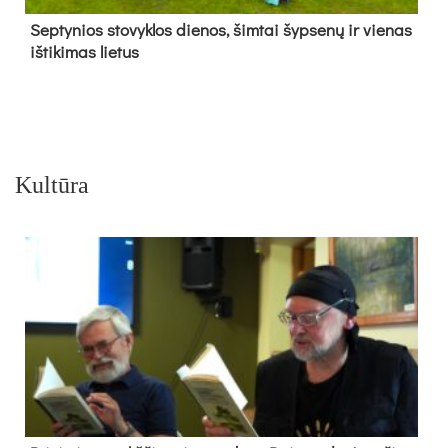
Sep­ty­nios sto­vyk­los die­nos, šim­tai šyp­se­nų ir vie­nas
iš­ti­ki­mas lie­tus
Kultūra