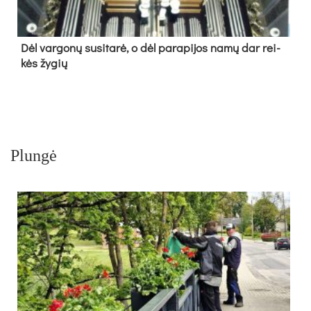
Dėl var­go­nų su­si­ta­rė, o dėl pa­ra­pi­jos na­mų dar rei­
kės žy­gių
Plungė