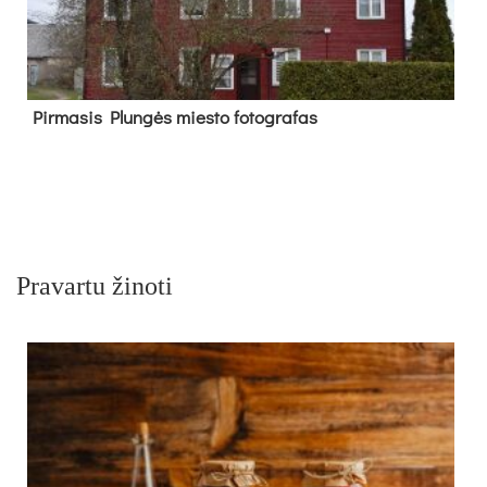
Pir­ma­sis Plun­gės mies­to fo­tog­ra­fas
Pravartu žinoti