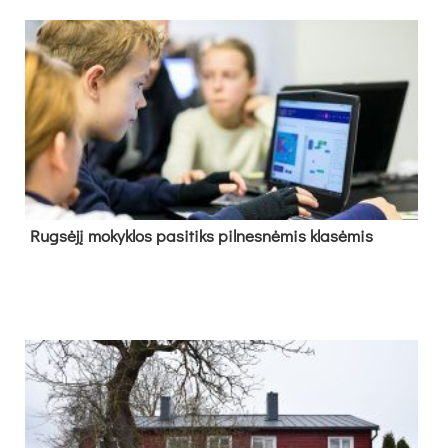
Rug­sė­jį mo­kyk­los pa­si­tiks pil­nes­nė­mis kla­sė­mis