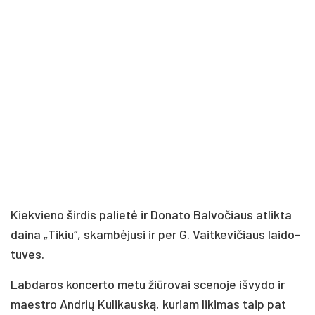
Kiek­vie­no šir­dis pa­lie­tė ir Do­na­to Bal­vo­čiaus at­lik­ta
dai­na „Ti­kiu“, skam­bė­ju­si ir per G. Vait­ke­vi­čiaus lai­do­
tu­ves.
Lab­da­ros kon­cer­to me­tu žiū­ro­vai sce­no­je iš­vy­do ir
maest­ro And­rių Ku­li­kaus­ką, ku­riam li­ki­mas taip pat