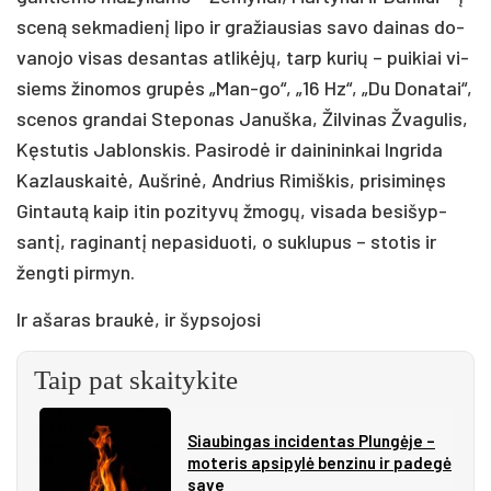
sce­ną sek­ma­die­nį li­po ir gra­žiau­sias sa­vo dai­nas do­
va­no­jo vi­sas de­san­tas at­li­kė­jų, tarp ku­rių – pui­kiai vi­
siems ži­no­mos gru­pės „Man-go“, „16 Hz“, „Du Do­na­tai“,
sce­nos gran­dai Ste­po­nas Ja­nuš­ka, Žil­vi­nas Žva­gu­lis,
Kęs­tu­tis Jab­lons­kis. Pa­si­ro­dė ir dai­ni­nin­kai Ing­ri­da
Kaz­laus­kai­tė, Auš­ri­nė, And­rius Ri­miš­kis, pri­si­mi­nęs
Gin­tau­tą kaip itin po­zi­ty­vų žmo­gų, vi­sa­da be­si­šyp­
san­tį, ra­gi­nan­tį ne­pa­si­duo­ti, o su­klu­pus – sto­tis ir
ženg­ti pir­myn.
Ir aša­ras brau­kė, ir šyp­so­jo­si
Taip pat skaitykite
Siau­bin­gas in­ci­den­tas Plun­gė­je –
mo­te­ris ap­si­py­lė ben­zi­nu ir pa­de­gė
sa­ve