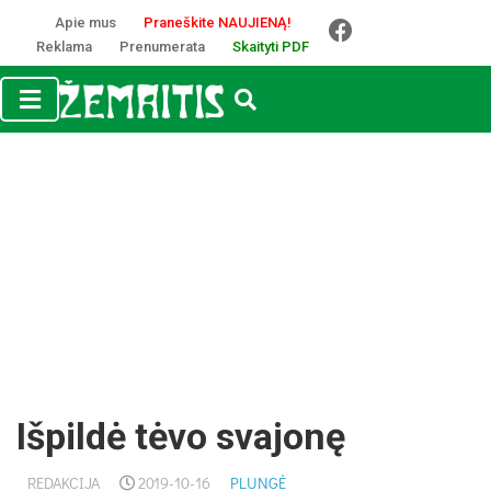
Apie mus
Praneškite NAUJIENĄ!
Reklama
Prenumerata
Skaityti PDF
Išpildė tėvo svajonę
REDAKCIJA
2019-10-16
PLUNGĖ