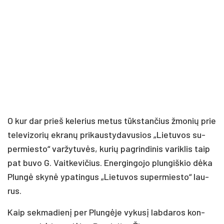
O kur dar prieš ke­le­rius me­tus tūks­tan­čius žmo­nių prie
te­le­vi­zo­rių ek­ra­nų pri­kaus­ty­da­vu­sios „Lie­tu­vos su­
per­mies­to“ var­žy­tu­vės, ku­rių pa­grin­di­nis va­rik­lis taip
pat bu­vo G. Vait­ke­vi­čius. Ener­gin­go­jo plun­giš­kio dė­ka
Plun­gė sky­nė ypa­tin­gus „Lie­tu­vos su­per­mies­to“ lau­
rus.
Kaip sek­ma­die­nį per Plun­gė­je vy­ku­sį lab­da­ros kon­