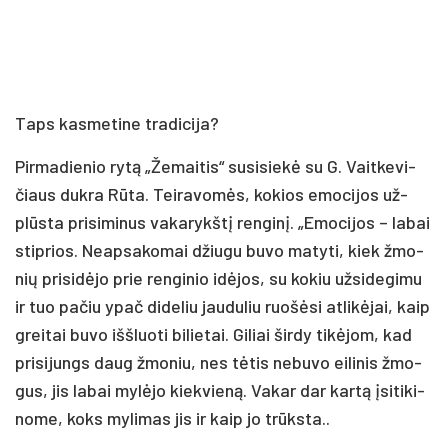
Taps kas­me­ti­ne tra­di­ci­ja?
Pir­ma­die­nio ry­tą „Že­mai­tis“ su­si­sie­kė su G. Vait­ke­vi­
čiaus duk­ra Rū­ta. Tei­ra­vo­mės, ko­kios emo­ci­jos už­
plūs­ta pri­si­mi­nus va­ka­rykš­tį ren­gi­nį. „Emo­ci­jos – la­bai
stip­rios. Neap­sa­ko­mai džiu­gu bu­vo ma­ty­ti, kiek žmo­
nių pri­si­dė­jo prie ren­gi­nio idė­jos, su ko­kiu už­si­de­gi­mu
ir tuo pa­čiu ypač di­de­liu jau­du­liu ruo­šė­si at­li­kė­jai, kaip
grei­tai bu­vo iš­šluo­ti bi­lie­tai. Gi­liai šir­dy ti­kė­jom, kad
pri­si­jungs daug žmo­niu, nes tė­tis ne­bu­vo ei­li­nis žmo­
gus, jis la­bai my­lė­jo kiek­vie­ną. Va­kar dar kar­tą įsi­ti­ki­
no­me, koks my­li­mas jis ir kaip jo trūks­ta..