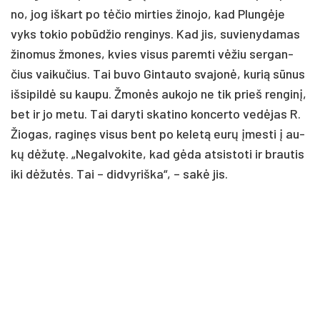
no, jog iš­kart po tė­čio mir­ties ži­no­jo, kad Plun­gė­je
vyks to­kio po­bū­džio ren­gi­nys. Kad jis, su­vie­ny­da­mas
ži­no­mus žmo­nes, kvies vi­sus pa­rem­ti vė­žiu ser­gan­
čius vai­ku­čius. Tai bu­vo Gin­tau­to sva­jo­nė, ku­rią sū­nus
iš­si­pil­dė su kau­pu. Žmo­nės au­ko­jo ne tik prieš ren­gi­nį,
bet ir jo me­tu. Tai da­ry­ti ska­ti­no kon­cer­to ve­dė­jas R.
Žio­gas, ra­gi­nęs vi­sus bent po ke­le­tą eu­rų įmes­ti į au­
kų dė­žu­tę. „Ne­gal­vo­ki­te, kad gė­da at­si­sto­ti ir brau­tis
iki dė­žu­tės. Tai – did­vy­riš­ka“, – sa­kė jis.