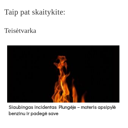
Taip pat skaitykite:
Teisėtvarka
Siau­bin­gas in­ci­den­tas Plun­gė­je – mo­te­ris ap­si­py­lė
ben­zi­nu ir pa­de­gė sa­ve