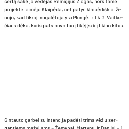
cer­tą sa­kė jo ve­dė­jas Re­mi­gi­jus Žio­gas, nors ta­me
pro­jek­te lai­mė­jo Klai­pė­da, net pa­tys klai­pė­diš­kiai ži­
no­jo, kad tik­ro­ji nu­ga­lė­to­ja yra Plun­gė. Ir tik G. Vait­ke­
čiaus dė­ka, ku­ris pa­ts bu­vo tuo įti­kė­jęs ir įti­ki­no ki­tus.
Gin­tau­to gar­bei su in­ten­ci­ja pa­dė­ti trims vė­žiu ser­
gan­tiems ma­žy­liams – Že­my­nai, Mar­ty­nui ir Da­ni­lui – į