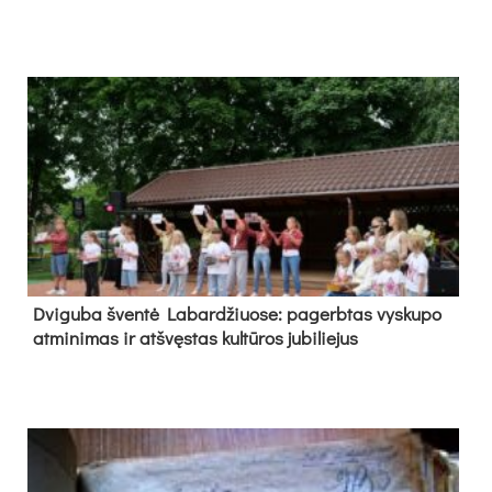
Dvi­gu­ba šven­tė La­bar­džiuo­se: pa­gerb­tas vys­ku­po
at­mi­ni­mas ir at­švęs­tas kul­tū­ros ju­bi­lie­jus