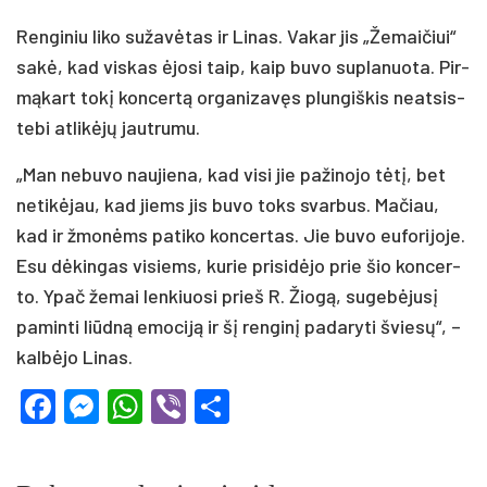
Ren­gi­niu li­ko su­ža­vė­tas ir Li­nas. Va­kar jis „Že­mai­čiui“
sa­kė, kad vis­kas ėjo­si taip, kaip bu­vo su­pla­nuo­ta. Pir­
mą­kart to­kį kon­cer­tą or­ga­ni­za­vęs plun­giš­kis neat­sis­
te­bi at­li­kė­jų jaut­ru­mu.
„Man ne­bu­vo nau­jie­na, kad vi­si jie pa­ži­no­jo tė­tį, bet
ne­ti­kė­jau, kad jiems jis bu­vo toks svar­bus. Ma­čiau,
kad ir žmo­nėms pa­ti­ko kon­cer­tas. Jie bu­vo eu­fo­ri­jo­je.
Esu dė­kin­gas vi­siems, ku­rie pri­si­dė­jo prie šio kon­cer­
to. Ypač že­mai len­kiuo­si prieš R. Žio­gą, su­ge­bė­ju­sį
pa­min­ti liūd­ną emo­ci­ją ir šį ren­gi­nį pa­da­ry­ti švie­sų“, –
kal­bė­jo Li­nas.
Facebook
Messenger
WhatsApp
Viber
Share