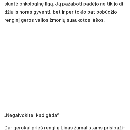
siun­tė on­ko­lo­gi­nę li­gą. Ją pa­ža­bo­ti pa­dė­jo ne tik jo di­
džiu­lis no­ras gy­ven­ti, bet ir per to­kio pat po­bū­džio
ren­gi­nį ge­ros va­lios žmo­nių suau­ko­tos lė­šos.
„Ne­gal­vo­ki­te, kad gė­da“
Dar ge­ro­kai prieš ren­gi­nį Li­nas žur­na­lis­tams pri­si­pa­ži­