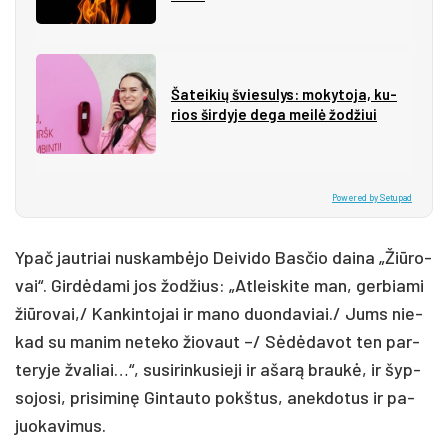
Ša­tei­kių švie­su­lys: mo­ky­to­ja, ku­
rios šir­dy­je de­ga mei­lė žo­džiui
Powered by Setupad
Ypač jaut­riai nu­skam­bė­jo Dei­vi­do Bas­čio dai­na „Žiū­ro­
vai“. Gir­dė­da­mi jos žo­džius: „At­leis­ki­te man, ger­bia­mi
žiū­ro­vai,/ Kan­kin­to­jai ir ma­no duon­da­viai./ Jums nie­
kad su ma­nim ne­te­ko žio­vaut –/ Sė­dė­da­vot ten par­
te­ry­je žva­liai…“, su­si­rin­ku­sie­ji ir aša­rą brau­kė, ir šyp­
so­jo­si, pri­si­mi­nę Gin­tau­to po­kštus, anek­do­tus ir pa­
juo­ka­vi­mus.