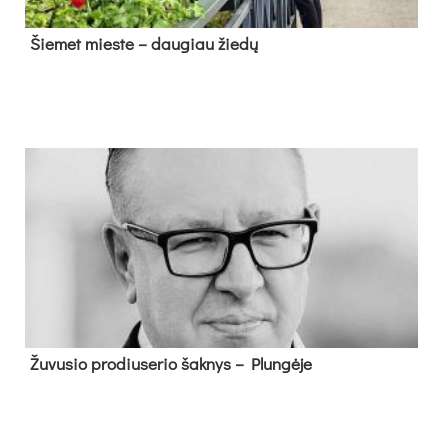
Šie­met mies­te – dau­giau žie­dų
Žu­vu­sio pro­diu­se­rio šak­nys – Plun­gė­je