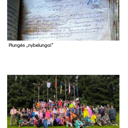
Plun­gės „ny­be­lun­gai“