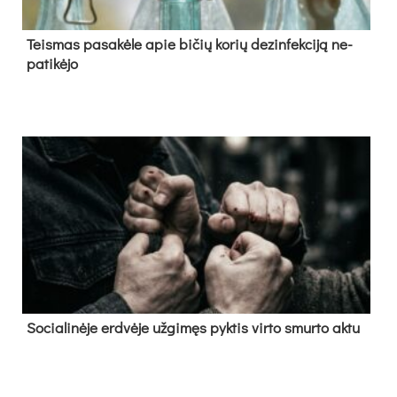
Teis­mas pa­sa­kė­le apie bi­čių ko­rių de­zin­fek­ci­ją ne­
pa­ti­kė­jo
So­cia­li­nė­je erd­vė­je už­gi­męs pyk­tis vir­to smur­to ak­tu