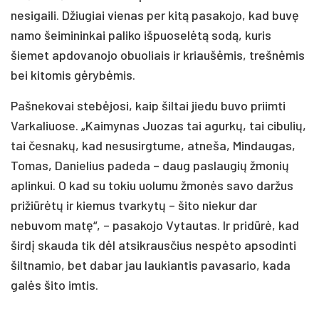
nesigaili. Džiugiai vienas per kitą pasakojo, kad buvę
namo šeimininkai paliko išpuoselėtą sodą, kuris
šiemet apdovanojo obuoliais ir kriaušėmis, trešnėmis
bei kitomis gėrybėmis.
Pašnekovai stebėjosi, kaip šiltai jiedu buvo priimti
Varkaliuose. „Kaimynas Juozas tai agurkų, tai cibulių,
tai česnakų, kad nesusirgtume, atneša, Mindaugas,
Tomas, Danielius padeda – daug paslaugių žmonių
aplinkui. O kad su tokiu uolumu žmonės savo daržus
prižiūrėtų ir kiemus tvarkytų – šito niekur dar
nebuvom matę“, – pasakojo Vytautas. Ir pridūrė, kad
širdį skauda tik dėl atsikrausčius nespėto apsodinti
šiltnamio, bet dabar jau laukiantis pavasario, kada
galės šito imtis.