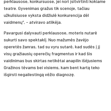
perklausose, konkursuose, jei nori įsitvirtinti kokiame
teatre. Gyvenimas gražus tik scenoje, tačiau
užkulisiuose vyksta didžiulė konkurencija dėl
vaidmenų“, – atviravo atlikėja.
Pavargusi dalyvauti perklausose, moteris nutarė
sukurti savo spektaklį. Nuo mažumės žavėjo
operetės žanras, tad su vyru sutarė, kad sudės į jį
visų gražiausių operečių fragmentus ir kad šis
vaidinimas bus skirtas netikėtai anapilin išėjusiems
Gražinos tėvams bei visiems, kam bent kartą teko
išgirsti negailestingą vėžio diagnozę.