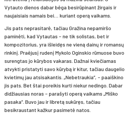
Vytauto dienos dabar bėga besirūpinant žirgais ir
naujaisiais namais bei… kuriant operą vaikams.
Jis pats neprasitarė, tačiau Gražina nepamiršo
paminėti, kad Vytautas – ne tik solistas, bet ir
kompozitorius, yra išleidęs ne vieną dainų ir romansų
rinkinį. Praėjusį rudenį Mykolo Oginskio rūmuose buvo
surengtas jo kūrybos vakaras. Dažnai kviečiamas
atvykti pristatyti savo kūrybą ir kitur, tačiau daugelio
kvietimų jau atsisakantis. „Nebetraukia“, – paaiškino
jis pats. Bet štai poreikis kurti niekur nedingo. Dabar
didžiausias noras – parašyti operą vaikams „Miško
pasaka“. Buvo jau ir libretą sukūręs, tačiau
besikraustant kažkur pasimetė natos.