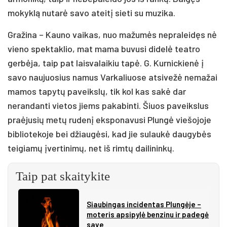
mokyklą nutarė savo ateitį sieti su muzika.
Gražina – Kauno vaikas, nuo mažumės nepraleidęs nė
vieno spektaklio, mat mama buvusi didelė teatro
gerbėja, taip pat laisvalaikiu tapė. G. Kurnickienė į
savo naujuosius namus Varkaliuose atsivežė nemažai
mamos tapytų paveikslų, tik kol kas sakė dar
nerandanti vietos jiems pakabinti. Šiuos paveikslus
praėjusių metų rudenį eksponavusi Plungė viešojoje
bibliotekoje bei džiaugėsi, kad jie sulaukė daugybės
teigiamų įvertinimų, net iš rimtų dailininkų.
Taip pat skaitykite
Siau­bin­gas in­ci­den­tas Plun­gė­je –
mo­te­ris ap­si­py­lė ben­zi­nu ir pa­de­gė
sa­ve