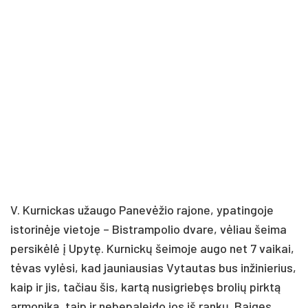
V. Kurnickas užaugo Panevėžio rajone, ypatingoje
istorinėje vietoje – Bistrampolio dvare, vėliau šeima
persikėlė į Upytę. Kurnickų šeimoje augo net 7 vaikai,
tėvas vylėsi, kad jauniausias Vytautas bus inžinierius,
kaip ir jis, tačiau šis, kartą nusigriebęs brolių pirktą
armoniką, taip ir nebepaleido jos iš rankų. Baigęs