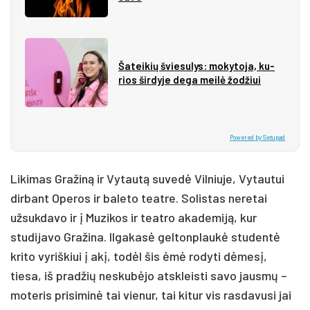
Ša­tei­kių švie­su­lys: mo­ky­to­ja, ku­
rios šir­dy­je de­ga mei­lė žo­džiui
Powered by Setupad
Likimas Gražiną ir Vytautą suvedė Vilniuje, Vytautui
dirbant Operos ir baleto teatre. Solistas neretai
užsukdavo ir į Muzikos ir teatro akademiją, kur
studijavo Gražina. Ilgakasė geltonplaukė studentė
krito vyriškiui į akį, todėl šis ėmė rodyti dėmesį,
tiesa, iš pradžių neskubėjo atskleisti savo jausmų –
moteris prisiminė tai vienur, tai kitur vis rasdavusi jai