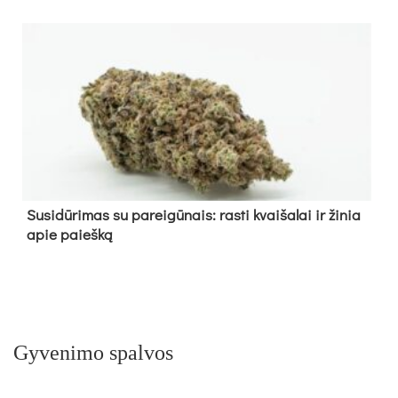
Su­si­dū­ri­mas su pa­rei­gū­nais: ras­ti kvai­ša­lai ir ži­nia
apie paieš­ką
Gyvenimo spalvos