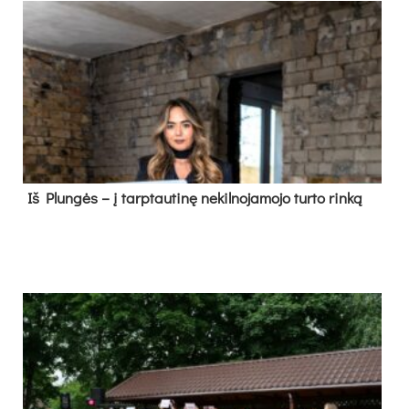
Iš Plungės – į tarptautinę nekilnojamojo turto rinką