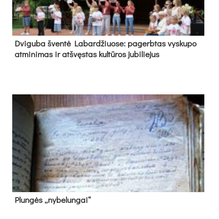
Dvi­gu­ba šven­tė La­bar­džiuo­se: pa­gerb­tas vys­ku­po
at­mi­ni­mas ir at­švęs­tas kul­tū­ros ju­bi­lie­jus
Plun­gės „ny­be­lun­gai“