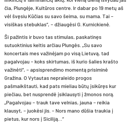
čia, Plungėje, Kultūros centre. Ir dabar po 19 metų aš
vėl švęsiu Kūčias su savo šeima, su mama. Tai –
visiškas stebuklas“, – džiaugėsi G. Kurnickienė.
Ši pažintis ir buvo tas stimulas, paskatinęs
sutuoktinius keltis arčiau Plungės. „Su savo
koncertais mes važinėjam po visą Lietuvą, tad
pagalvojau – koks skirtumas, iš kurio šalies krašto
važinėti“, – apsisprendimo momentą prisiminė
Gražina. O Vytautas nepraleido progos
pašmaikštauti, kad pats mieliau būtų įsikūręs kur
piečiau, bet nusprendė įsiklausyti į žmonos norą.
„Pagalvojau – trauk tave velnias, jauna – reikia
klausyt, – juokėsi jis. – Nors mano dūšia traukia į
pietus, kur nors į Siciliją…“