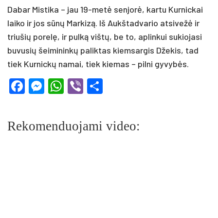
Dabar Mistika – jau 19-metė senjorė, kartu Kurnickai
laiko ir jos sūnų Markizą. Iš Aukštadvario atsivežė ir
triušių porelę, ir pulką vištų, be to, aplinkui sukiojasi
buvusių šeimininkų paliktas kiemsargis Džekis, tad
tiek Kurnickų namai, tiek kiemas – pilni gyvybės.
Facebook
Messenger
WhatsApp
Viber
Share
Rekomenduojami video: