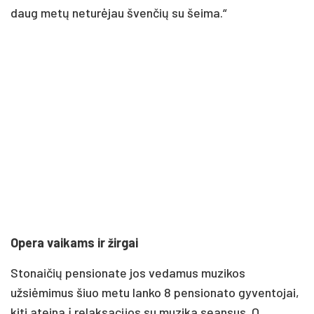
daug metų neturėjau švenčių su šeima.“
Opera vaikams ir žirgai
Stonaičių pensionate jos vedamus muzikos
užsiėmimus šiuo metu lanko 8 pensionato gyventojai,
kiti ateina į relaksacijos su muzika seansus. O