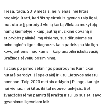
Tiesa, tada, 2019 metais, nei vienas, nei kitas
negalėjo įtarti, kad šis spektaklis gyvuos taip ilgai,
mat statė jį parodyti vieną kartą Vilniaus mokytojų
namų kiemelyje – kaip jautrią muzikinę dovaną ir
stiprybės palinkėjimą visiems, susidūrusiems su
onkologinės ligos diagnoze, kaip padėką su šia liga
kovojantiems medikams ir kaip anapilin iškeliavusių
Gražinos tėvelių prisiminimą.
Tačiau po pirmo sėkmingo pasirodymo Kurnickai
nutarė parodyti šį spektaklį ir kitų Lietuvos miestų
scenose. Taip 2020 metais atklydo į Plungę, kurioje
nei vienas, nei kitas iki tol nebuvo lankęsis. Bet
žvaigždės lėmė pamilti šį kraštą ir su juo susieti savo
gyvenimus ilgesniam laikui.