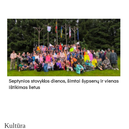
Sep­ty­nios sto­vyk­los die­nos, šim­tai šyp­se­nų ir vie­nas
iš­ti­ki­mas lie­tus
Kultūra