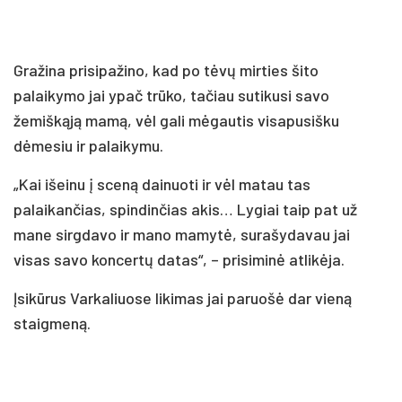
Gražina prisipažino, kad po tėvų mirties šito
palaikymo jai ypač trūko, tačiau sutikusi savo
žemiškąją mamą, vėl gali mėgautis visapusišku
dėmesiu ir palaikymu.
„Kai išeinu į sceną dainuoti ir vėl matau tas
palaikančias, spindinčias akis… Lygiai taip pat už
mane sirgdavo ir mano mamytė, surašydavau jai
visas savo koncertų datas“, – prisiminė atlikėja.
Įsikūrus Varkaliuose likimas jai paruošė dar vieną
staigmeną.