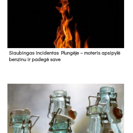
Siau­bin­gas in­ci­den­tas Plun­gė­je – mo­te­ris ap­si­py­lė
ben­zi­nu ir pa­de­gė sa­ve