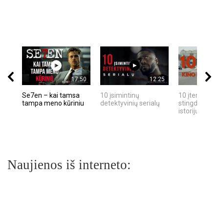
17:50
12:25
Se7en – kai tamsa
10 įsimintinų
10 įtemptų, k
tampa meno kūriniu
detektyvinių serialų
stingdančių k
istorijų
Naujienos iš interneto: