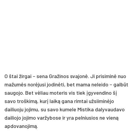
O štai žirgai – sena Gražinos svajonė. Ji prisiminė nuo
mažumės norėjusi jodinėti, bet mama neleido – galbūt
saugojo. Bet vėliau moteris vis tiek įgyvendino šį
savo troškimą, kurį laiką gana rimtai užsiiminėjo
dailiuoju jojimu, su savo kumele Mistika dalyvaudavo
dailiojo jojimo varžybose ir yra pelniusios ne vieną
apdovanojimą.