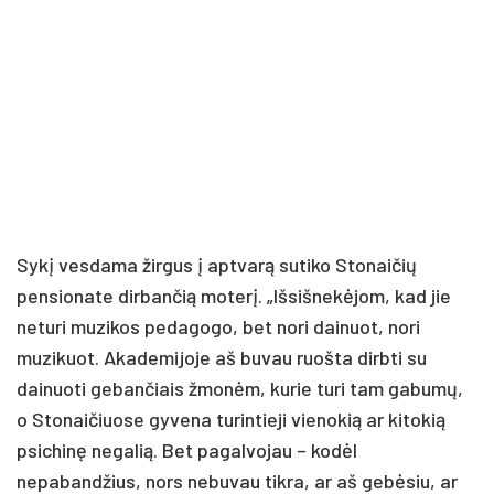
Sykį vesdama žirgus į aptvarą sutiko Stonaičių
pensionate dirbančią moterį. „Išsišnekėjom, kad jie
neturi muzikos pedagogo, bet nori dainuot, nori
muzikuot. Akademijoje aš buvau ruošta dirbti su
dainuoti gebančiais žmonėm, kurie turi tam gabumų,
o Stonaičiuose gyvena turintieji vienokią ar kitokią
psichinę negalią. Bet pagalvojau – kodėl
nepabandžius, nors nebuvau tikra, ar aš gebėsiu, ar