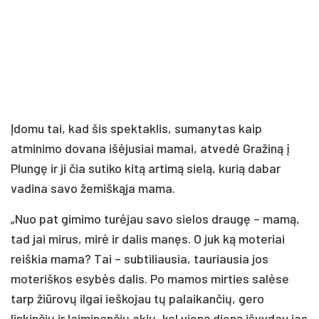
Įdomu tai, kad šis spektaklis, sumanytas kaip
atminimo dovana išėjusiai mamai, atvedė Gražiną į
Plungę ir ji čia sutiko kitą artimą sielą, kurią dabar
vadina savo žemiškąja mama.
„Nuo pat gimimo turėjau savo sielos draugę – mamą,
tad jai mirus, mirė ir dalis manęs. O juk ką moteriai
reiškia mama? Tai – subtiliausia, tauriausia jos
moteriškos esybės dalis. Po mamos mirties salėse
tarp žiūrovų ilgai ieškojau tų palaikančių, gero
linkinčių ir laiminančių akių, kol vieną dieną išvydau jas