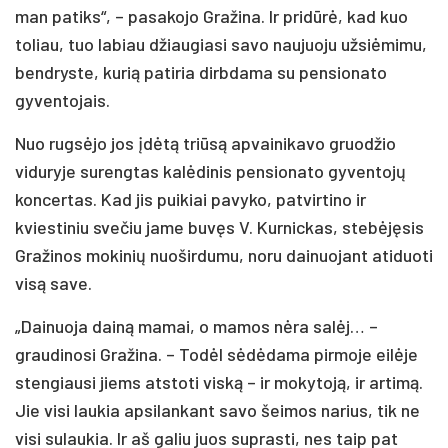
man patiks“, – pasakojo Gražina. Ir pridūrė, kad kuo
toliau, tuo labiau džiaugiasi savo naujuoju užsiėmimu,
bendryste, kurią patiria dirbdama su pensionato
gyventojais.
Nuo rugsėjo jos įdėtą triūsą apvainikavo gruodžio
viduryje surengtas kalėdinis pensionato gyventojų
koncertas. Kad jis puikiai pavyko, patvirtino ir
kviestiniu svečiu jame buvęs V. Kurnickas, stebėjęsis
Gražinos mokinių nuoširdumu, noru dainuojant atiduoti
visą save.
„Dainuoja dainą mamai, o mamos nėra salėj… –
graudinosi Gražina. – Todėl sėdėdama pirmoje eilėje
stengiausi jiems atstoti viską – ir mokytoją, ir artimą.
Jie visi laukia apsilankant savo šeimos narius, tik ne
visi sulaukia. Ir aš galiu juos suprasti, nes taip pat