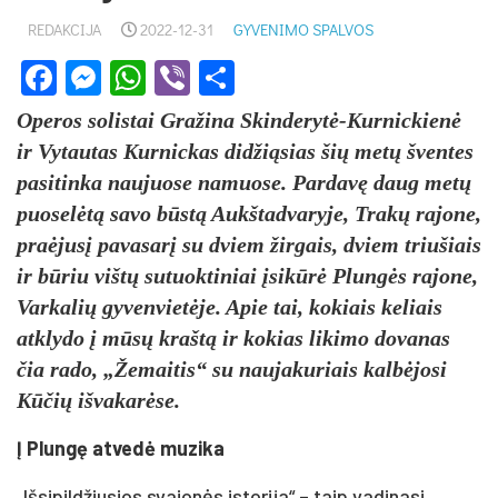
REDAKCIJA
2022-12-31
GYVENIMO SPALVOS
Facebook
Messenger
WhatsApp
Viber
Share
Operos solistai Gražina Skinderytė-Kurnickienė
ir Vytautas Kurnickas didžiąsias šių metų šventes
pasitinka naujuose namuose. Pardavę daug metų
puoselėtą savo būstą Aukštadvaryje, Trakų rajone,
praėjusį pavasarį su dviem žirgais, dviem triušiais
ir būriu vištų sutuoktiniai įsikūrė Plungės rajone,
Varkalių gyvenvietėje. Apie tai, kokiais keliais
atklydo į mūsų kraštą ir kokias likimo dovanas
čia rado, „Žemaitis“ su naujakuriais kalbėjosi
Kūčių išvakarėse.
Į Plungę atvedė muzika
„Išsipildžiusios svajonės istorija“ – taip vadinasi