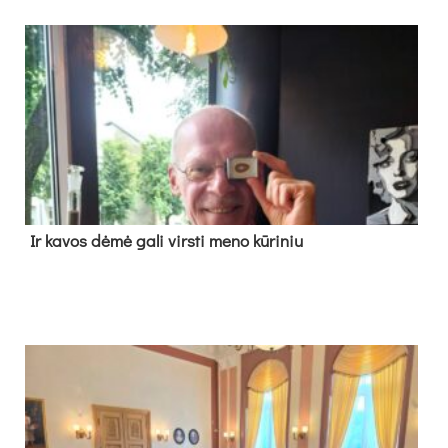
Ir ka­vos dė­mė ga­li virs­ti me­no kū­ri­niu