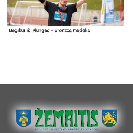
Bė­gi­kui iš Plun­gės – bron­zos me­da­lis