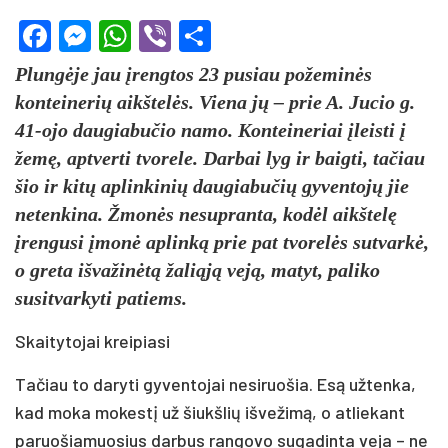
Facebook
Messenger
WhatsApp
Viber
Share
Plungėje jau įrengtos 23 pusiau požeminės
konteinerių aikštelės. Viena jų – prie A. Jucio g.
41-ojo daugiabučio namo. Konteineriai įleisti į
žemę, aptverti tvorele. Darbai lyg ir baigti, tačiau
šio ir kitų aplinkinių daugiabučių gyventojų jie
netenkina. Žmonės nesupranta, kodėl aikštelę
įrengusi įmonė aplinką prie pat tvorelės sutvarkė,
o greta išvažinėtą žaliąją veją, matyt, paliko
susitvarkyti patiems.
Skaitytojai kreipiasi
Tačiau to daryti gyventojai nesiruošia. Esą užtenka,
kad moka mokestį už šiukšlių išvežimą, o atliekant
paruošiamuosius darbus rangovo sugadinta veja – ne