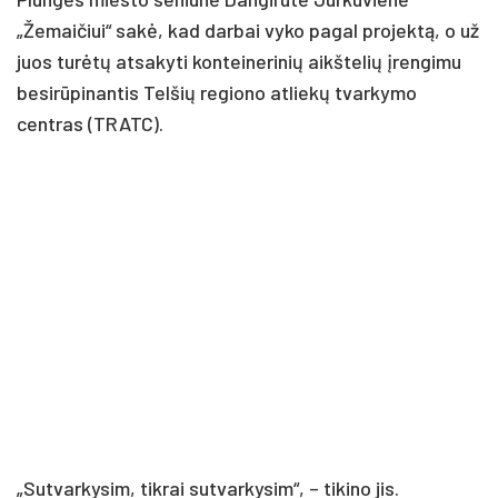
„Žemaičiui“ sakė, kad darbai vyko pagal projektą, o už
juos turėtų atsakyti konteinerinių aikštelių įrengimu
besirūpinantis Telšių regiono atliekų tvarkymo
centras (TRATC).
„Sutvarkysim, tikrai sutvarkysim“, – tikino jis.