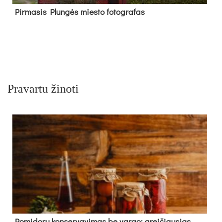
Pir­ma­sis Plun­gės mies­to fo­tog­ra­fas
Pravartu žinoti
Pomidorų konservavimas be vargo: greičiausias