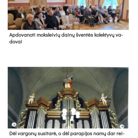
Ap­do­va­no­ti moks­lei­vių dai­nų šven­tės ko­lek­ty­vų va­
do­vai
Dėl var­go­nų su­si­ta­rė, o dėl pa­ra­pi­jos na­mų dar rei­