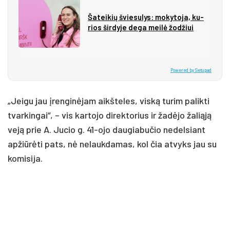
Ša­tei­kių švie­su­lys: mo­ky­to­ja, ku­
rios šir­dy­je de­ga mei­lė žo­džiui
Powered by Setupad
„Jeigu jau įrenginėjam aikšteles, viską turim palikti
tvarkingai“, – vis kartojo direktorius ir žadėjo žaliąją
veją prie A. Jucio g. 41-ojo daugiabučio nedelsiant
apžiūrėti pats, nė nelaukdamas, kol čia atvyks jau su
komisija.