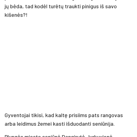
jų bėda, tad kodėl turėtų traukti pinigus iš savo
kišenės?!
Gyventojai tikisi, kad kaltę prisiims pats rangovas
arba leidimus žemei kasti išduodanti seniūnija.
Plungės miesto seniūnė Dangirutė Jurkuvienė