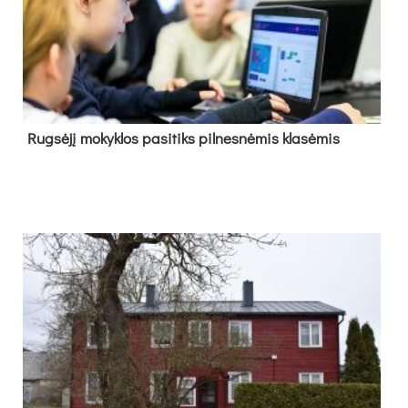
Rug­sė­jį mo­kyk­los pa­si­tiks pil­nes­nė­mis kla­sė­mis