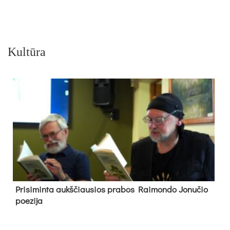
Kultūra
Pri­si­min­ta aukš­čiau­sios pra­bos Rai­mon­do Jo­nu­čio
poe­zi­ja