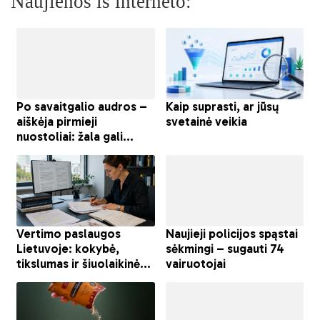
Naujienos iš interneto: