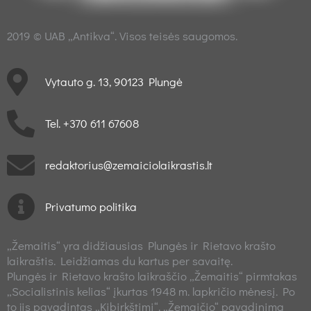
2019 © UAB „Antikva“. Visos teisės saugomos.
Vytauto g. 13, 90123 Plungė
Tel. +370 611 67608
redaktorius@zemaiciolaikrastis.lt
Privatumo politika
„Žemaitis“ yra didžiausias Plungės ir Rietavo krašto
laikraštis. Leidžiamas du kartus per savaitę.
Plungės ir Rietavo krašto laikraščio „Žemaitis“ pirmtakas
„Socialistinis kelias“ įkurtas 1948 m. lapkričio mėnesį. Po
to jis pavadintas „Kibirkštimi“. „Žemaičio“ pavadinimą