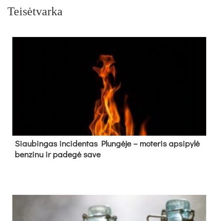
Teisėtvarka
Siau­bin­gas in­ci­den­tas Plun­gė­je – mo­te­ris ap­si­py­lė
ben­zi­nu ir pa­de­gė sa­ve