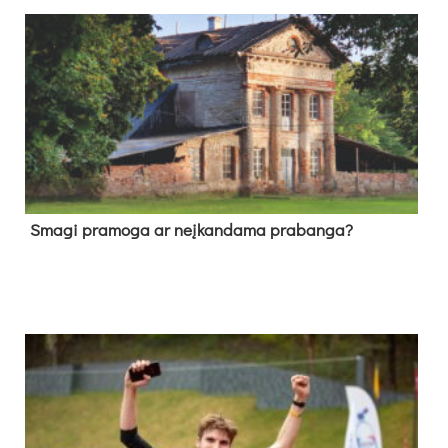
Sma­gi pra­mo­ga ar neį­kan­da­ma pra­ban­ga?