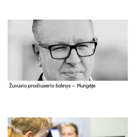
Žu­vu­sio pro­diu­se­rio šak­nys – Plun­gė­je