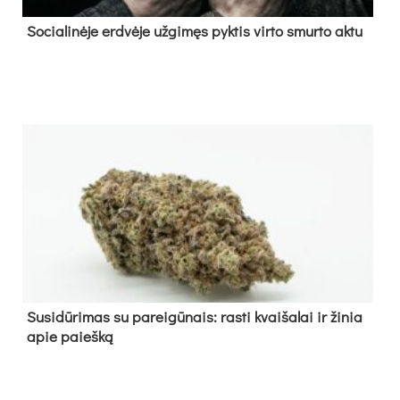
So­cia­li­nė­je erd­vė­je už­gi­męs pyk­tis vir­to smur­to ak­tu
Su­si­dū­ri­mas su pa­rei­gū­nais: ras­ti kvai­ša­lai ir ži­nia
apie paieš­ką