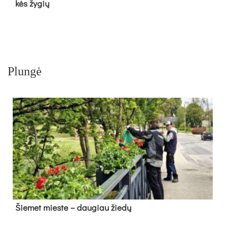
kės žy­gių
Plungė
Šie­met mies­te – dau­giau žie­dų