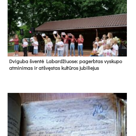
Dvi­gu­ba šven­tė La­bar­džiuo­se: pa­gerb­tas vys­ku­po
at­mi­ni­mas ir at­švęs­tas kul­tū­ros ju­bi­lie­jus