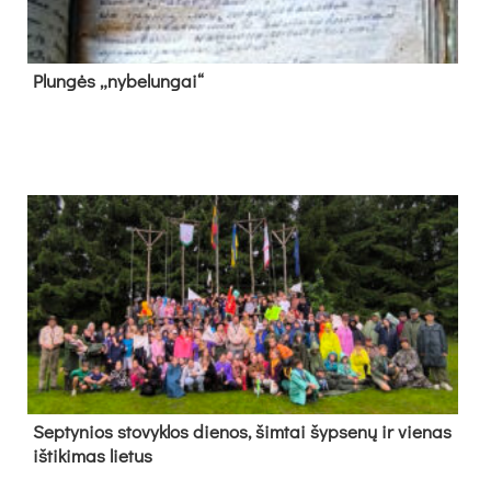
Plun­gės „ny­be­lun­gai“
Sep­ty­nios sto­vyk­los die­nos, šim­tai šyp­se­nų ir vie­nas
iš­ti­ki­mas lie­tus