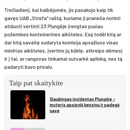
Trečiadienį, kai kalbėjomės, jis pasakojo kaip tik
gavęs UAB „Strefa“ raštą, kuriame ji praneša norinti
atiduoti vertinti 23 Plungėje įrengtas pusiau
požemines konteinerines aikšteles. Esą todėl kitą ar
dar kitą savaitę sudaryta komisija apvažiuos visas
minėtas aikšteles, įvertins jų būklę, atkreips dėmesį
ir į tai, ar rangovas tinkamai sutvarkė aplinką, nes tą
padaryti buvo privalu.
Taip pat skaitykite
Siau­bin­gas in­ci­den­tas Plun­gė­je –
mo­te­ris ap­si­py­lė ben­zi­nu ir pa­de­gė
sa­ve