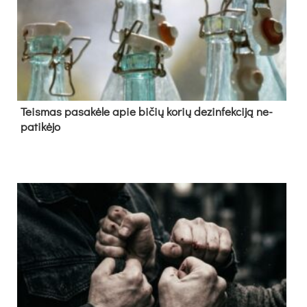
Teis­mas pa­sa­kė­le apie bi­čių ko­rių de­zin­fek­ci­ją ne­
pa­ti­kė­jo