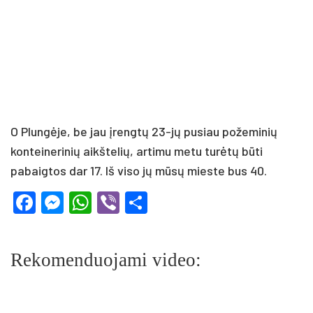
O Plungėje, be jau įrengtų 23-jų pusiau požeminių
konteinerinių aikštelių, artimu metu turėtų būti
pabaigtos dar 17. Iš viso jų mūsų mieste bus 40.
Facebook
Messenger
WhatsApp
Viber
Share
Rekomenduojami video: