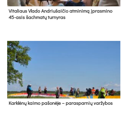
Vi­ta­liaus Vla­do And­riu­šai­čio at­mi­ni­mą įpras­mi­no
45-asis šach­ma­tų tur­ny­ras
Kark­lė­nų kai­mo pa­šo­nė­je – pa­ras­par­nių var­žy­bos