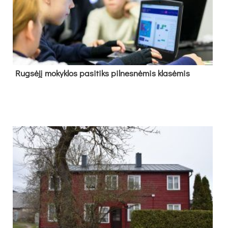
Rug­sė­jį mo­kyk­los pa­si­tiks pil­nes­nė­mis kla­sė­mis