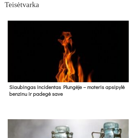
Teisėtvarka
Siau­bin­gas in­ci­den­tas Plun­gė­je – mo­te­ris ap­si­py­lė
ben­zi­nu ir pa­de­gė sa­ve