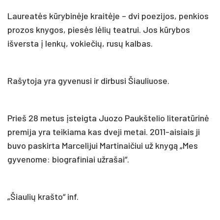
Laureatės kūrybinėje kraitėje – dvi poezijos, penkios
prozos knygos, piesės lėlių teatrui. Jos kūrybos
išversta į lenkų, vokiečių, rusų kalbas.
Rašytoja yra gyvenusi ir dirbusi Šiauliuose.
Prieš 28 metus įsteigta Juozo Paukštelio literatūrinė
premija yra teikiama kas dveji metai. 2011-aisiais ji
buvo paskirta Marcelijui Martinaičiui už knygą „Mes
gyvenome: biografiniai užrašai“.
„Šiaulių krašto“ inf.