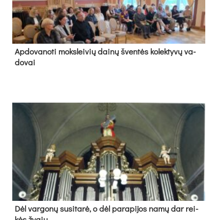
Ap­do­va­no­ti moks­lei­vių dai­nų šven­tės ko­lek­ty­vų va­
do­vai
Dėl var­go­nų su­si­ta­rė, o dėl pa­ra­pi­jos na­mų dar rei­
kės žy­gių