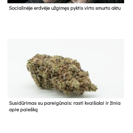
So­cia­li­nė­je erd­vė­je už­gi­męs pyk­tis vir­to smur­to ak­tu
Su­si­dū­ri­mas su pa­rei­gū­nais: ras­ti kvai­ša­lai ir ži­nia
apie paieš­ką