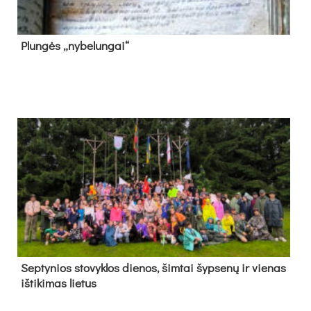
Plun­gės „ny­be­lun­gai“
Sep­ty­nios sto­vyk­los die­nos, šim­tai šyp­se­nų ir vie­nas
iš­ti­ki­mas lie­tus