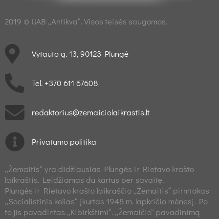
2019 © UAB „Antikva“. Visos teisės saugomos.
Vytauto g. 13, 90123 Plungė
Tel. +370 611 67608
redaktorius@zemaiciolaikrastis.lt
Privatumo politika
„Žemaitis“ yra didžiausias Plungės ir Rietavo krašto
laikraštis. Leidžiamas du kartus per savaitę.
Plungės ir Rietavo krašto laikraščio „Žemaitis“ pirmtakas
„Socialistinis kelias“ įkurtas 1948 m. lapkričio mėnesį. Po
to jis pavadintas „Kibirkštimi“. „Žemaičio“ pavadinimą