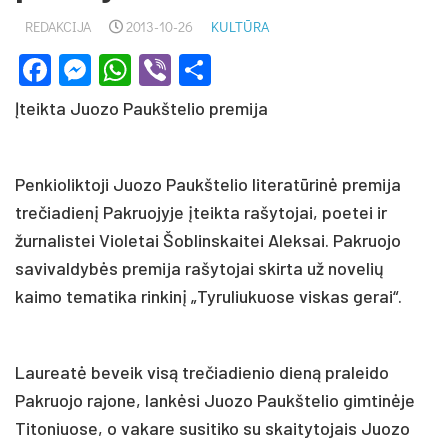
REDAKCIJA
2013-10-26
KULTŪRA
Facebook
Messenger
WhatsApp
Viber
Share
Įteikta Juozo Paukštelio premija
Penkioliktoji Juozo Paukštelio literatūrinė premija
trečiadienį Pakruojyje įteikta rašytojai, poetei ir
žurnalistei Violetai Šoblinskaitei Aleksai. Pakruojo
savivaldybės premija rašytojai skirta už novelių
kaimo tematika rinkinį „Tyruliukuose viskas gerai“.
Laureatė beveik visą trečiadienio dieną praleido
Pakruojo rajone, lankėsi Juozo Paukštelio gimtinėje
Titoniuose, o vakare susitiko su skaitytojais Juozo