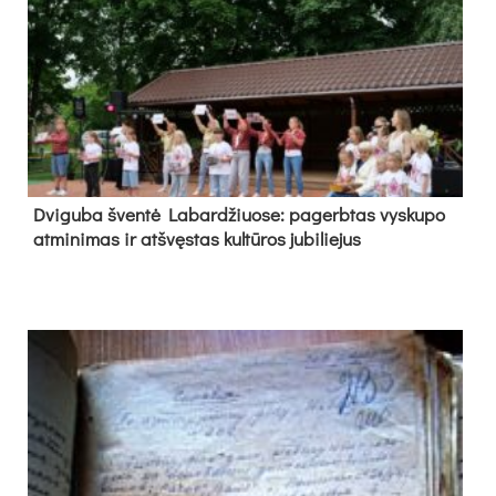
Dvi­gu­ba šven­tė La­bar­džiuo­se: pa­gerb­tas vys­ku­po
at­mi­ni­mas ir at­švęs­tas kul­tū­ros ju­bi­lie­jus