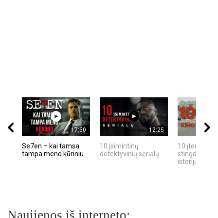
17:50
12:25
Se7en – kai tamsa
10 įsimintinų
10 įtemptų, k
tampa meno kūriniu
detektyvinių serialų
stingdančių k
istorijų
Naujienos iš interneto: