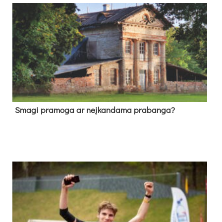
Sma­gi pra­mo­ga ar neį­kan­da­ma pra­ban­ga?