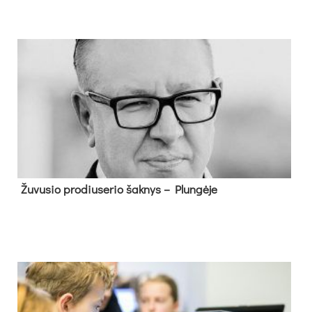
Žu­vu­sio pro­diu­se­rio šak­nys – Plun­gė­je