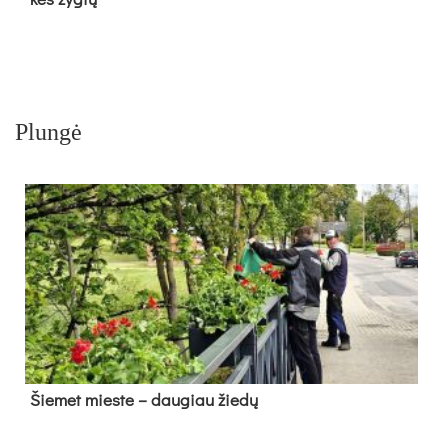
Plungė
Šie­met mies­te – dau­giau žie­dų