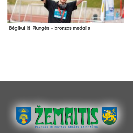
Bė­gi­kui iš Plun­gės – bron­zos me­da­lis