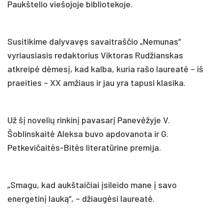
Paukštelio viešojoje bibliotekoje.
Susitikime dalyvavęs savaitraščio „Nemunas“
vyriausiasis redaktorius Viktoras Rudžianskas
atkreipė dėmesį, kad kalba, kuria rašo laureatė – iš
praeities – XX amžiaus ir jau yra tapusi klasika.
Už šį novelių rinkinį pavasarį Panevėžyje V.
Šoblinskaitė Aleksa buvo apdovanota ir G.
Petkevičaitės-Bitės literatūrine premija.
„Smagu, kad aukštaičiai įsileido mane į savo
energetinį lauką“, – džiaugėsi laureatė.