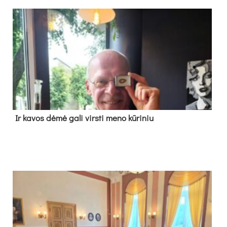
Ir ka­vos dė­mė ga­li virs­ti me­no kū­ri­niu