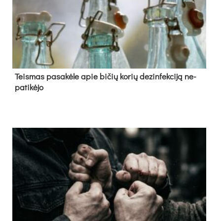
Teis­mas pa­sa­kė­le apie bi­čių ko­rių de­zin­fek­ci­ją ne­
pa­ti­kė­jo