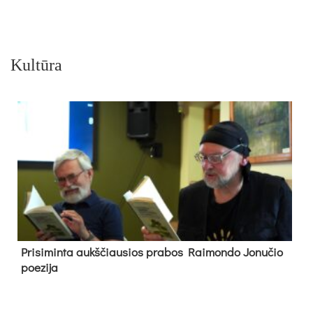
Kultūra
Pri­si­min­ta aukš­čiau­sios pra­bos Rai­mon­do Jo­nu­čio
poe­zi­ja