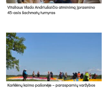
Vi­ta­liaus Vla­do And­riu­šai­čio at­mi­ni­mą įpras­mi­no
45-asis šach­ma­tų tur­ny­ras
Kark­lė­nų kai­mo pa­šo­nė­je – pa­ras­par­nių var­žy­bos