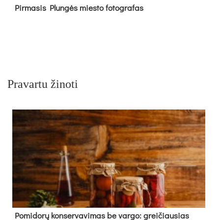
Pir­ma­sis Plun­gės mies­to fo­tog­ra­fas
Pravartu žinoti
Pomidorų konservavimas be vargo: greičiausias