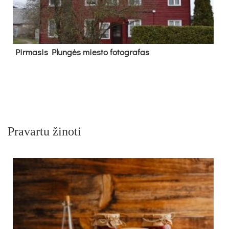
Pir­ma­sis Plun­gės mies­to fo­tog­ra­fas
Pravartu žinoti