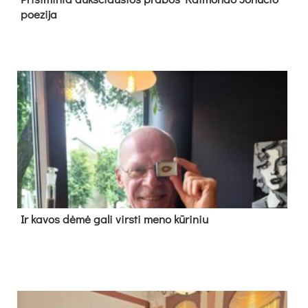
poe­zi­ja
Ir ka­vos dė­mė ga­li virs­ti me­no kū­ri­niu