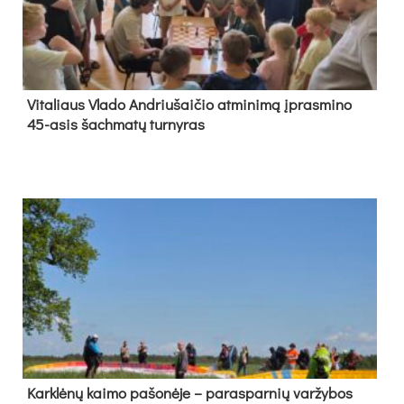
Vi­ta­liaus Vla­do And­riu­šai­čio at­mi­ni­mą įpras­mi­no
45-asis šach­ma­tų tur­ny­ras
Kark­lė­nų kai­mo pa­šo­nė­je – pa­ras­par­nių var­žy­bos