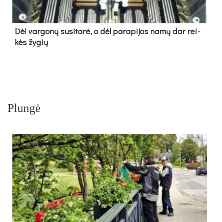
Dėl var­go­nų su­si­ta­rė, o dėl pa­ra­pi­jos na­mų dar rei­
kės žy­gių
Plungė