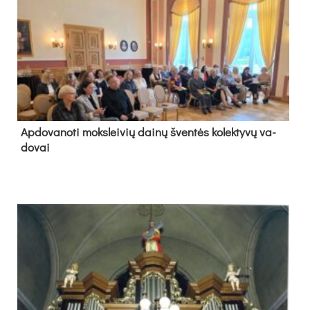
Ap­do­va­no­ti moks­lei­vių dai­nų šven­tės ko­lek­ty­vų va­
do­vai