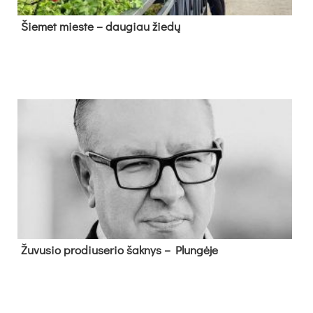
Šie­met mies­te – dau­giau žie­dų
Žu­vu­sio pro­diu­se­rio šak­nys – Plun­gė­je