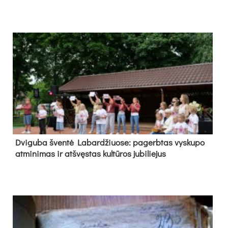
Dvi­gu­ba šven­tė La­bar­džiuo­se: pa­gerb­tas vys­ku­po
at­mi­ni­mas ir at­švęs­tas kul­tū­ros ju­bi­lie­jus