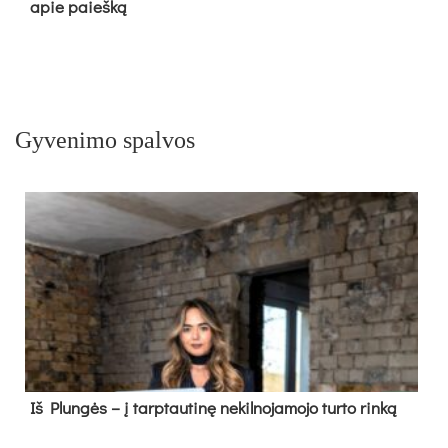
apie paieš­ką
Gyvenimo spalvos
Iš Plungės – į tarptautinę nekilnojamojo turto rinką