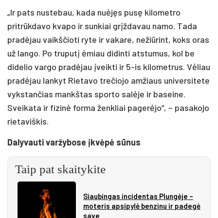
„Ir pats nustebau, kada nuėjęs pusę kilometro
pritrūkdavo kvapo ir sunkiai grįždavau namo. Tada
pradėjau vaikščioti ryte ir vakare, nežiūrint, koks oras
už lango. Po truputį ėmiau didinti atstumus, kol be
didelio vargo pradėjau įveikti ir 5-is kilometrus. Vėliau
pradėjau lankyt Rietavo trečiojo amžiaus universitete
vykstančias mankštas sporto salėje ir baseine.
Sveikata ir fizinė forma ženkliai pagerėjo“, – pasakojo
rietaviškis.
Dalyvauti varžybose įkvėpė sūnus
Taip pat skaitykite
Siau­bin­gas in­ci­den­tas Plun­gė­je –
mo­te­ris ap­si­py­lė ben­zi­nu ir pa­de­gė
sa­ve