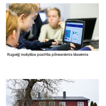
Rug­sė­jį mo­kyk­los pa­si­tiks pil­nes­nė­mis kla­sė­mis