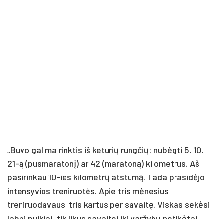
„Buvo galima rinktis iš keturių rungčių: nubėgti 5, 10,
21-ą (pusmaratonį) ar 42 (maratoną) kilometrus. Aš
pasirinkau 10-ies kilometrų atstumą. Tada prasidėjo
intensyvios treniruotės. Apie tris mėnesius
treniruodavausi tris kartus per savaitę. Viskas sekėsi
labai puikiai, tik likus savaitei iki varžybų netikėtai