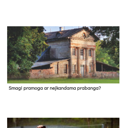
Sma­gi pra­mo­ga ar neį­kan­da­ma pra­ban­ga?