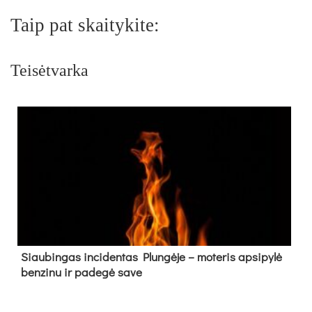
Taip pat skaitykite:
Teisėtvarka
Siau­bin­gas in­ci­den­tas Plun­gė­je – mo­te­ris ap­si­py­lė
ben­zi­nu ir pa­de­gė sa­ve