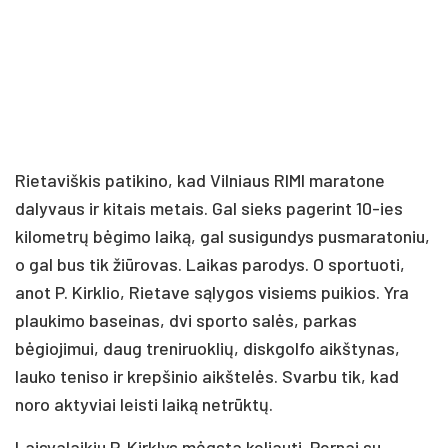
Rietaviškis patikino, kad Vilniaus RIMI maratone
dalyvaus ir kitais metais. Gal sieks pagerint 10-ies
kilometrų bėgimo laiką, gal susigundys pusmaratoniu,
o gal bus tik žiūrovas. Laikas parodys. O sportuoti,
anot P. Kirklio, Rietave sąlygos visiems puikios. Yra
plaukimo baseinas, dvi sporto salės, parkas
bėgiojimui, daug treniruoklių, diskgolfo aikštynas,
lauko teniso ir krepšinio aikštelės. Svarbu tik, kad
noro aktyviai leisti laiką netrūktų.
Laisvalaikiu P. Kirklys mėgsta keliauti. Pernai su