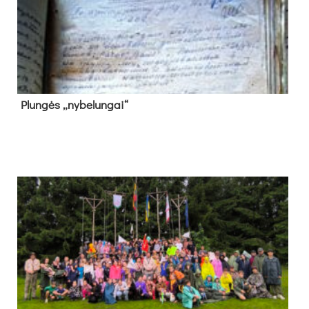
Plun­gės „ny­be­lun­gai“