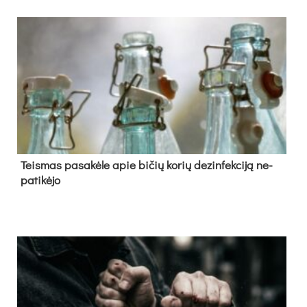
Teis­mas pa­sa­kė­le apie bi­čių ko­rių de­zin­fek­ci­ją ne­
pa­ti­kė­jo