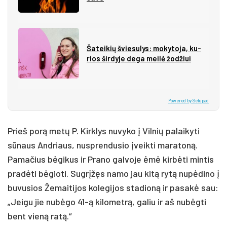
Ša­tei­kių švie­su­lys: mo­ky­to­ja, ku­
rios šir­dy­je de­ga mei­lė žo­džiui
Powered by Setupad
Prieš porą metų P. Kirklys nuvyko į Vilnių palaikyti
sūnaus Andriaus, nusprendusio įveikti maratoną.
Pamačius bėgikus ir Prano galvoje ėmė kirbėti mintis
pradėti bėgioti. Sugrįžęs namo jau kitą rytą nupėdino į
buvusios Žemaitijos kolegijos stadioną ir pasakė sau:
„Jeigu jie nubėgo 41-ą kilometrą, galiu ir aš nubėgti
bent vieną ratą.“