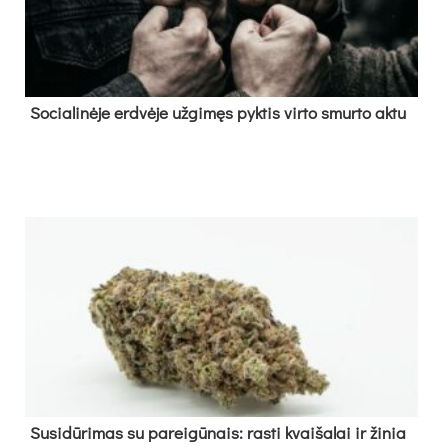
So­cia­li­nė­je erd­vė­je už­gi­męs pyk­tis vir­to smur­to ak­tu
Su­si­dū­ri­mas su pa­rei­gū­nais: ras­ti kvai­ša­lai ir ži­nia