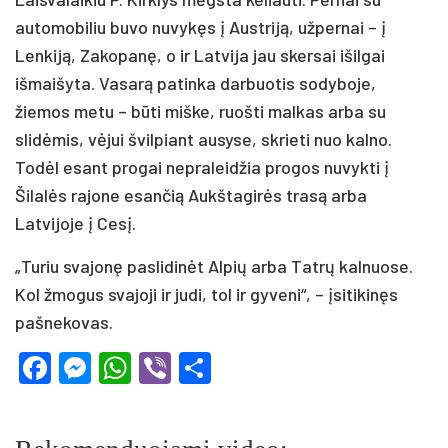
automobiliu buvo nuvykęs į Austriją, užpernai – į
Lenkiją, Zakopanę, o ir Latvija jau skersai išilgai
išmaišyta. Vasarą patinka darbuotis sodyboje,
žiemos metu – būti miške, ruošti malkas arba su
slidėmis, vėjui švilpiant ausyse, skrieti nuo kalno.
Todėl esant progai nepraleidžia progos nuvykti į
Šilalės rajone esančią Aukštagirės trasą arba
Latvijoje į Cesį.
„Turiu svajonę paslidinėt Alpių arba Tatrų kalnuose.
Kol žmogus svajoji ir judi, tol ir gyveni“, – įsitikinęs
pašnekovas.
Facebook
Messenger
WhatsApp
Viber
Share