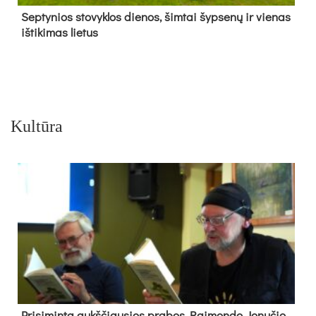
Sep­ty­nios sto­vyk­los die­nos, šim­tai šyp­se­nų ir vie­nas
iš­ti­ki­mas lie­tus
Kultūra
Pri­si­min­ta aukš­čiau­sios pra­bos Rai­mon­do Jo­nu­čio