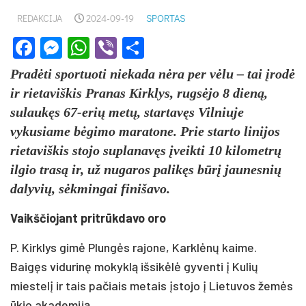
REDAKCIJA
2024-09-19
SPORTAS
Facebook
Messenger
WhatsApp
Viber
Share
Pradėti sportuoti niekada nėra per vėlu – tai įrodė
ir rietaviškis Pranas Kirklys, rugsėjo 8 dieną,
sulaukęs 67-erių metų, startavęs Vilniuje
vykusiame bėgimo maratone. Prie starto linijos
rietaviškis stojo suplanavęs įveikti 10 kilometrų
ilgio trasą ir, už nugaros palikęs būrį jaunesnių
dalyvių, sėkmingai finišavo.
Vaikščiojant pritrūkdavo oro
P. Kirklys gimė Plungės rajone, Karklėnų kaime.
Baigęs vidurinę mokyklą išsikėlė gyventi į Kulių
miestelį ir tais pačiais metais įstojo į Lietuvos žemės
ūkio akademiją.