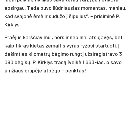
apsirgau. Tada buvo liūdniausias momentas, maniau,
kad svajonė ėmė ir sudužo į šipulius“, – prisiminė P.
Kirklys.
Praėjus karščiavimui, nors ir nepilnai atsigavęs, bet
kaip tikras kietas žemaitis vyras ryžosi startuoti. Į
dešimties kilometrų bėgimo rungtį užsiregistravo 3
080 bėgikų. P. Kirklys trasą įveikė 1 663-ias, o savo
amžiaus grupėje atbėgo – penktas!