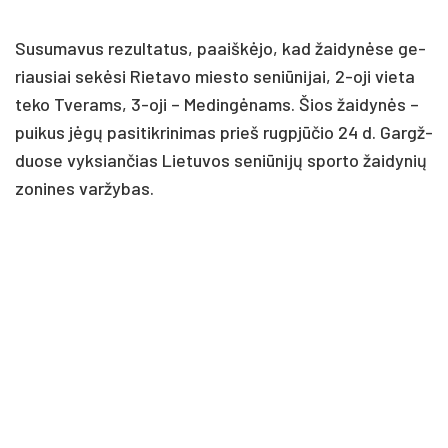
Su­su­ma­vus re­zul­ta­tus, paaiš­kė­jo, kad žai­dy­nė­se ge­
riau­siai se­kė­si Rie­ta­vo mies­to se­niū­ni­jai, 2-oji vie­ta
te­ko Tve­rams, 3-oji – Me­din­gė­nams. Šios žai­dy­nės –
pui­kus jė­gų pa­si­tik­ri­ni­mas prieš rugp­jū­čio 24 d. Gargž­
duo­se vyk­sian­čias Lie­tu­vos se­niū­ni­jų spor­to žai­dy­nių
zo­ni­nes var­žy­bas.