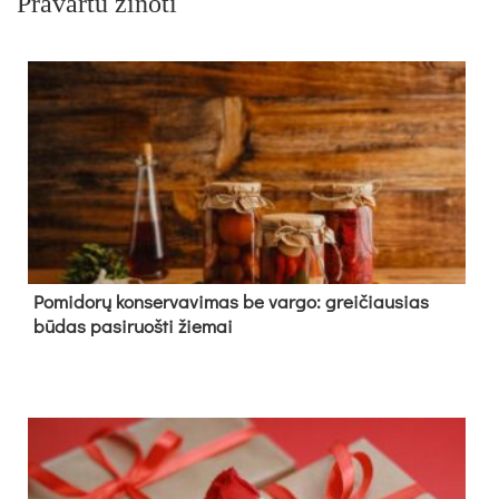
Pravartu žinoti
Pomidorų konservavimas be vargo: greičiausias
būdas pasiruošti žiemai