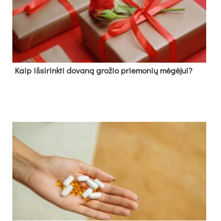
Kaip išsirinkti dovaną grožio priemonių mėgėjui?