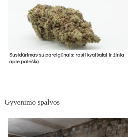
Su­si­dū­ri­mas su pa­rei­gū­nais: ras­ti kvai­ša­lai ir ži­nia
apie paieš­ką
Gyvenimo spalvos