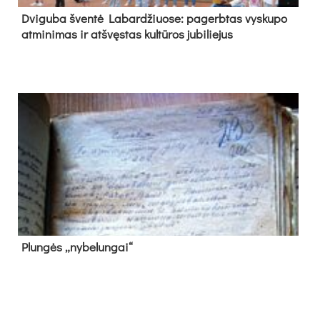
Dvi­gu­ba šven­tė La­bar­džiuo­se: pa­gerb­tas vys­ku­po
at­mi­ni­mas ir at­švęs­tas kul­tū­ros ju­bi­lie­jus
Plun­gės „ny­be­lun­gai“