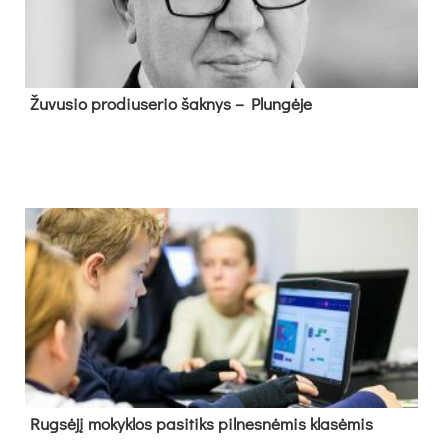
Žu­vu­sio pro­diu­se­rio šak­nys – Plun­gė­je
Rug­sė­jį mo­kyk­los pa­si­tiks pil­nes­nė­mis kla­sė­mis