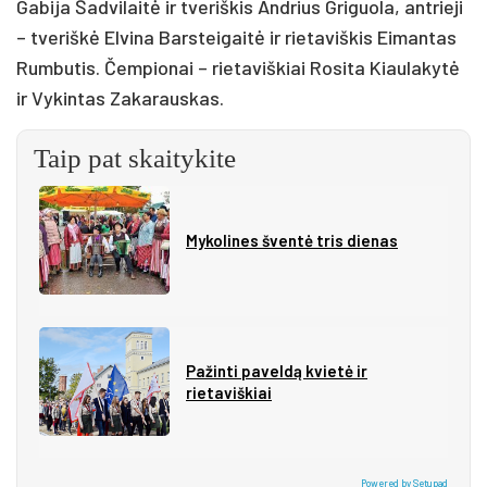
Ga­bi­ja Šad­vi­lai­tė ir tve­riš­kis And­rius Gri­guo­la, ant­rie­ji
– tve­riš­kė El­vi­na Bars­tei­gai­tė ir rie­ta­viš­kis Ei­man­tas
Rum­bu­tis. Čem­pio­nai – rie­ta­viš­kiai Ro­si­ta Kiau­la­ky­tė
ir Vy­kin­tas Za­ka­raus­kas.
Taip pat skaitykite
Mykolines šventė tris dienas
Pažinti paveldą kvietė ir
rietaviškiai
Powered by Setupad