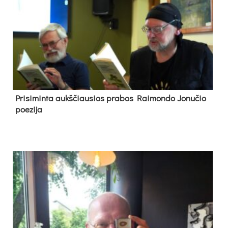
Pri­si­min­ta aukš­čiau­sios pra­bos Rai­mon­do Jo­nu­čio
poe­zi­ja