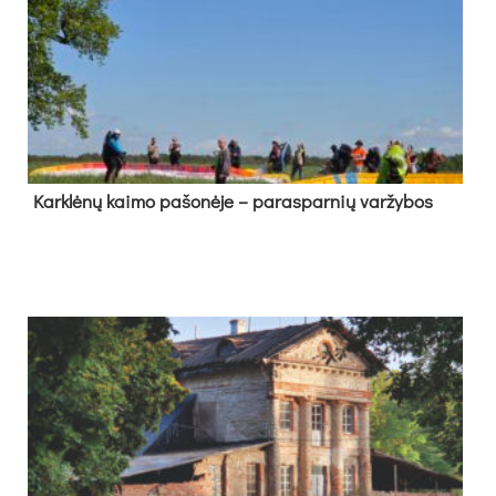
Kark­lė­nų kai­mo pa­šo­nė­je – pa­ras­par­nių var­žy­bos