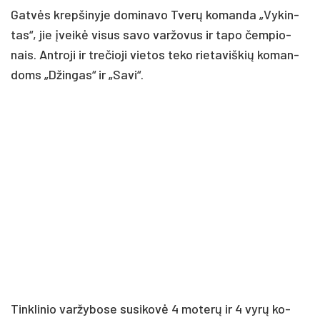
Gat­vės krep­ši­ny­je do­mi­na­vo Tve­rų ko­man­da „Vy­kin­
tas“, jie įvei­kė vi­sus sa­vo var­žo­vus ir ta­po čem­pio­
nais. Ant­ro­ji ir tre­čio­ji vie­tos te­ko rie­ta­viš­kių ko­man­
doms „Džin­gas“ ir „Sa­vi“.
Tink­li­nio var­žy­bo­se su­si­ko­vė 4 mo­te­rų ir 4 vy­rų ko­