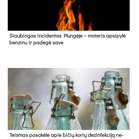
Siau­bin­gas in­ci­den­tas Plun­gė­je – mo­te­ris ap­si­py­lė
ben­zi­nu ir pa­de­gė sa­ve
Teis­mas pa­sa­kė­le apie bi­čių ko­rių de­zin­fek­ci­ją ne­