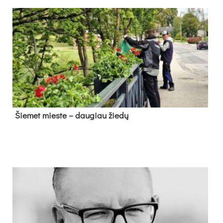
Šie­met mies­te – dau­giau žie­dų