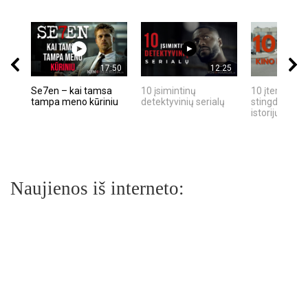
17:50
12:25
Se7en – kai tamsa
10 įsimintinų
10 įtemptų, k
tampa meno kūriniu
detektyvinių serialų
stingdančių k
istorijų
Naujienos iš interneto: