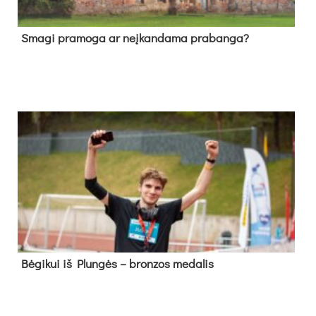
Sma­gi pra­mo­ga ar neį­kan­da­ma pra­ban­ga?
Bė­gi­kui iš Plun­gės – bron­zos me­da­lis