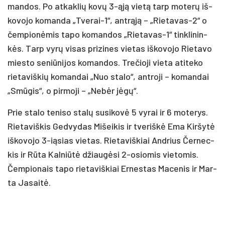
man­dos. Po at­kak­lių ko­vų 3-ąją vie­tą tarp mo­te­rų iš­
ko­vo­jo ko­man­da „Tve­rai-1“, ant­rą­ją – „Rie­ta­vas-2“ o
čem­pio­nė­mis ta­po ko­man­dos „Rie­ta­vas-1“ tink­li­nin­
kės. Tarp vy­rų vi­sas pri­zi­nes vie­tas iš­ko­vo­jo Rie­ta­vo
mies­to se­niū­ni­jos ko­man­dos. Tre­čio­ji vie­ta ati­te­ko
rie­ta­viš­kių ko­man­dai „Nuo sta­lo“, ant­ro­ji – ko­man­dai
„Smū­gis“, o pir­mo­ji – „Ne­bėr jė­gų“.
Prie sta­lo te­ni­so sta­lų su­si­ko­vė 5 vy­rai ir 6 mo­te­rys.
Rie­ta­viš­kis Ged­vy­das Mi­šei­kis ir tve­riš­kė Ema Kir­šy­tė
iš­ko­vo­jo 3-ią­sias vie­tas. Rie­ta­viš­kiai And­rius Čer­nec­
kis ir Rū­ta Kal­niū­tė džiau­gė­si 2-osio­mis vie­to­mis.
Čem­pio­nais ta­po rie­ta­viš­kiai Er­nes­tas Ma­ce­nis ir Mar­
ta Ja­sai­tė.