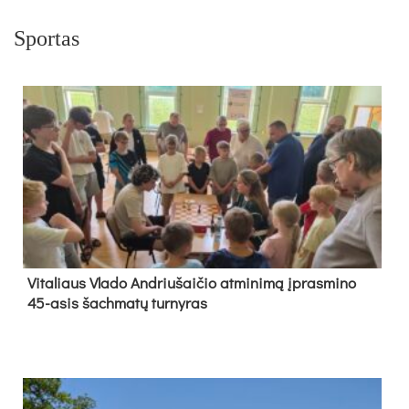
Sportas
Vi­ta­liaus Vla­do And­riu­šai­čio at­mi­ni­mą įpras­mi­no
45-asis šach­ma­tų tur­ny­ras