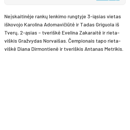
Neįs­kai­ti­nė­je ran­kų len­ki­mo rung­ty­je 3-ią­sias vie­tas
iš­ko­vo­jo Ka­ro­li­na Ado­ma­vi­čiū­tė ir Ta­das Gri­guo­la iš
Tve­rų, 2-ąsias – tve­riš­kė Eve­li­na Za­ka­rai­tė ir rie­ta­
viš­kis Graž­vy­das Nor­vai­šas. Čem­pio­nais ta­po rie­ta­
viš­kė Dia­na Dir­mon­tie­nė ir tve­riš­kis An­ta­nas Met­ri­kis.