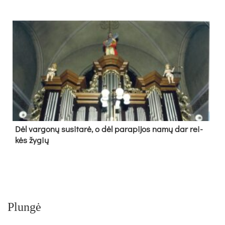
Dėl var­go­nų su­si­ta­rė, o dėl pa­ra­pi­jos na­mų dar rei­
kės žy­gių
Plungė