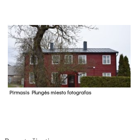
Pir­ma­sis Plun­gės mies­to fo­tog­ra­fas