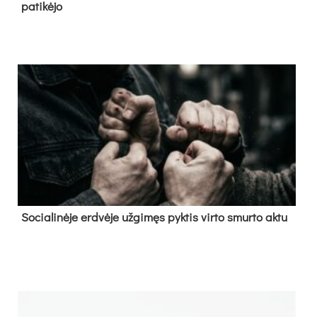
pa­ti­kė­jo
So­cia­li­nė­je erd­vė­je už­gi­męs pyk­tis vir­to smur­to ak­tu