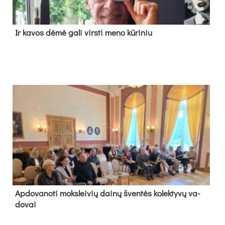
Ir ka­vos dė­mė ga­li virs­ti me­no kū­ri­niu
Ap­do­va­no­ti moks­lei­vių dai­nų šven­tės ko­lek­ty­vų va­
do­vai