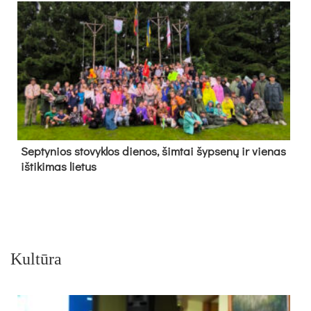
Sep­ty­nios sto­vyk­los die­nos, šim­tai šyp­se­nų ir vie­nas
iš­ti­ki­mas lie­tus
Kultūra