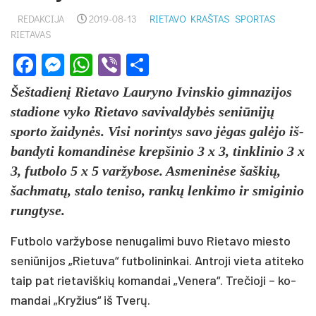
REDAKCIJA
2019-08-13
RIETAVO KRAŠTAS
SPORTAS
RIETAVAS
Facebook
Messenger
WhatsApp
Viber
Share
Šeš­ta­die­nį Rie­ta­vo Lau­ry­no Ivins­kio gim­na­zi­jos
sta­dio­ne vy­ko Rie­ta­vo sa­vi­val­dy­bės se­niū­ni­jų
spor­to žai­dy­nės. Vi­si no­rin­tys sa­vo jė­gas ga­lė­jo iš­
ban­dy­ti ko­man­di­nė­se krep­ši­nio 3 x 3, tink­li­nio 3 x
3, fut­bo­lo 5 x 5 var­žy­bo­se. As­me­ni­nė­se šaš­kių,
šach­ma­tų, sta­lo te­ni­so, ran­kų len­ki­mo ir smi­gi­nio
rung­ty­se.
Fut­bo­lo var­žy­bo­se ne­nu­ga­li­mi bu­vo Rie­ta­vo mies­to
se­niū­ni­jos „Rie­tu­va“ fut­bo­li­nin­kai. Ant­ro­ji vie­ta ati­te­ko
taip pat rie­ta­viš­kių ko­man­dai „Ve­ne­ra“. Tre­čio­ji – ko­
man­dai „Kry­žius“ iš Tve­rų.