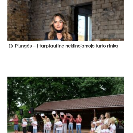
Iš Plungės – į tarptautinę nekilnojamojo turto rinką