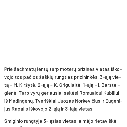
Prie šach­ma­tų len­tų tarp mo­te­rų pri­zi­nes vie­tas iš­ko­
vo­jo tos pa­čios šaš­kių rung­ties pri­zi­nin­kės. 3-ąją vie­
tą – M. Kir­šy­tė, 2-ąją – K. Gri­gu­lai­tė, 1-ąją – I. Bars­tei­
gie­nė. Tarp vy­rų ge­riau­siai se­kė­si Ro­mual­dui Ku­bi­liui
iš Me­din­gė­nų. Tve­riš­kiai Juo­zas Nor­ke­vi­čius ir Eu­ge­ni­
jus Ra­pa­lis iš­ko­vo­jo 2-ąją ir 3-ią­ją vie­tas.
Smi­gi­nio rung­ty­je 3-ią­sias vie­tas lai­mė­jo rie­ta­viš­kė