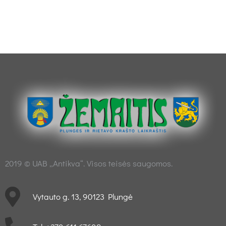
2019 © UAB „Antikva“. Visos teisės saugomos.
Vytauto g. 13, 90123 Plungė