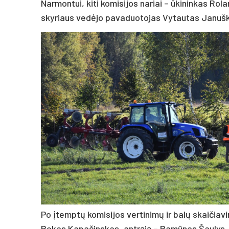
Narmontui, kiti komisijos nariai – ūkininkas Ro
skyriaus vedėjo pavaduotojas Vytautas Januš
Po įtemptų komisijos vertinimų ir balų skaičiavi
Rokas Kapačinskas, antrąją – Ramūnas Šaulys, o