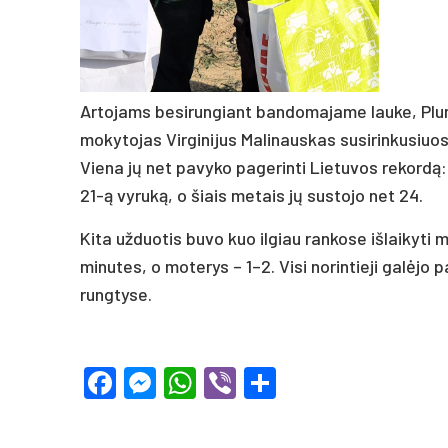
Artojams besirungiant bandomajame lauke, Plung
mokytojas Virginijus Malinauskas susirinkusiuos
Viena jų net pavyko pagerinti Lietuvos rekordą
21-ą vyruką, o šiais metais jų sustojo net 24.
Kita užduotis buvo kuo ilgiau rankose išlaikyti m
minutes, o moterys – 1–2. Visi norintieji galėjo 
rungtyse.
Facebook
Messenger
WhatsApp
Viber
Share