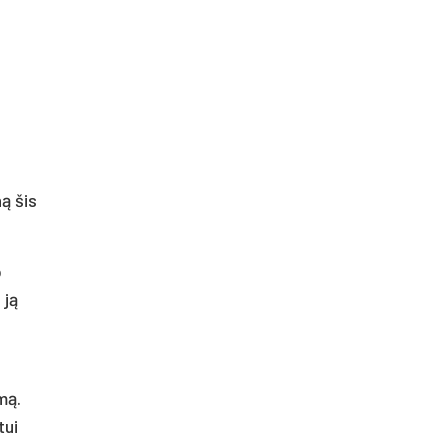
ną šis
p
 ją
mą.
tui