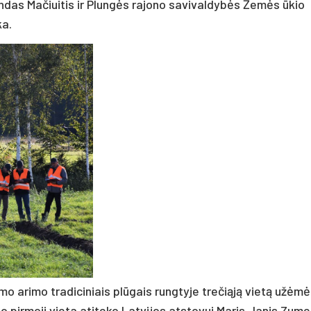
landas Mačiuitis ir Plungės rajono savivaldybės Žemės ūkio
ka.
mo arimo tradiciniais plūgais rungtyje trečiąją vietą užėmė
 pirmoji vieta atiteko Latvijos atstovui Maris Janis Zume