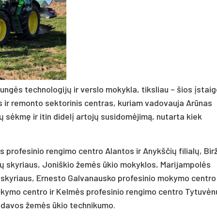
ngės technologijų ir verslo mokykla, tiksliau – šios įstai
s ir remonto sektorinis centras, kuriam vadovauja Arūnas
ų sėkmę ir itin didelį artojų susidomėjimą, nutarta kiek
s profesinio rengimo centro Alantos ir Anykščių filialų, Bir
kų skyriaus, Joniškio žemės ūkio mokyklos, Marijampolės
 skyriaus, Ernesto Galvanausko profesinio mokymo centro
 mokymo centro ir Kelmės profesinio rengimo centro Tytuvėn
andavos žemės ūkio technikumo.