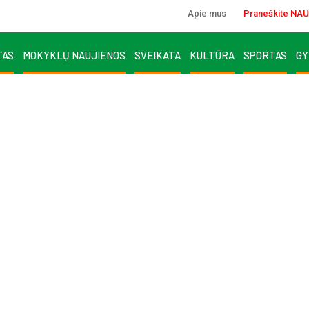
Apie mus
Praneškite NAU
TAS
MOKYKLŲ NAUJIENOS
SVEIKATA
KULTŪRA
SPORTAS
GY