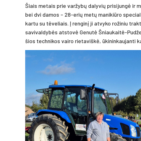
Šiais metais prie varžybų dalyvių prisijungė ir
bei dvi damos – 28-erių metų manikiūro special
kartu su tėveliais. Į renginį ji atvyko rožiniu tra
savivaldybės atstovė Genutė Šniaukaitė-Pudževel
šios technikos vairo rietaviškė, ūkininkaujanti 