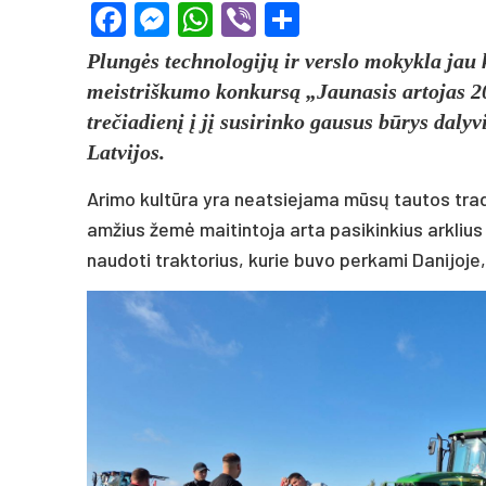
Facebook
Messenger
WhatsApp
Viber
Share
Plungės technologijų ir verslo mokykla jau k
meistriškumo konkursą „Jaunasis artojas 202
trečiadienį į jį susirinko gausus būrys dalyv
Latvijos.
Arimo kultūra yra neatsiejama mūsų tautos tradici
amžius žemė maitintoja arta pasikinkius arklius
naudoti traktorius, kurie buvo perkami Danijoje, 