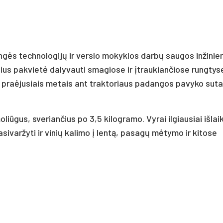
ės technologijų ir verslo mokyklos darbų saugos inžinieri
ius pakvietė dalyvauti smagiose ir įtraukiančiose rungtys
: praėjusiais metais ant traktoriaus padangos pavyko sutal
oliūgus, sveriančius po 3,5 kilogramo. Vyrai ilgiausiai išlai
pasivaržyti ir vinių kalimo į lentą, pasagų mėtymo ir kitose