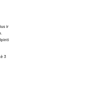
us ir
e.
pinti
kė 3