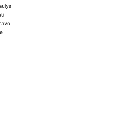
aulys
ti
etavo
ie