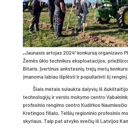
„Jaunasis artojas 2024“ konkursą organizavo Plu
Žemės ūkio technikos eksploatacijos, priežiūro
Bitaris. Įvertinus ankstesnių trejų metų konkurs
įmanoma labiau išplėsti ir populiarinti šį renginį.
Šiais metais sulaukta dalyvių iš Aukštaitijo
technologijų ir verslo mokymo centro Vabalnin
profesinio rengimo centro Kudirkos Naumiesčio
Kretingos filialo, Telšių regioninio profesinio
skyriaus. Taip pat atvyko svečių iš Latvijos K