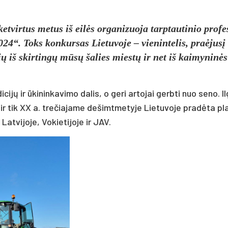
etvirtus metus iš eilės organizuoja tarptautinio profe
4“. Toks konkursas Lietuvoje – vienintelis, praėjusį
ių iš skirtingų mūsų šalies miestų ir net iš kaimyninės
jų ir ūkininkavimo dalis, o geri artojai gerbti nuo seno. I
 ir tik XX a. trečiajame dešimtmetyje Lietuvoje pradėta pl
Latvijoje, Vokietijoje ir JAV.