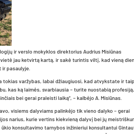
gijų ir verslo mokyklos direktorius Audrius Misiūnas
tė jau ketvirtą kartą, ir sakė turintis viltį, kad vieną die
 ir pasaulyje.
a tokias varžybas, labai džiaugiuosi, kad atvykstate ir tai
bu, kas ką laimės, svarbiausia – turite nuostabią profesiją,
iais bei gerai praleisti laiką“, – kalbėjo A. Misiūnas.
vo, visiems dalyviams palinkėjo tik vieno dalyko – gerai
jos narius, kurie vertins kiekvieną dalyvį bei jų meistrišku
ūkio konsultavimo tarnybos inžinieriui konsultantui Gintau