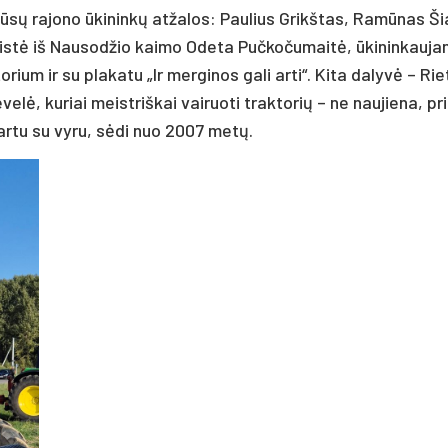
 mūsų rajono ūkininkų atžalos: Paulius Grikštas, Ramūnas Ši
istė iš Nausodžio kaimo Odeta Pučkočumaitė, ūkininkaujan
ktorium ir su plakatu „Ir merginos gali arti“. Kita dalyvė – Ri
ė, kuriai meistriškai vairuoti traktorių – ne naujiena, pr
kartu su vyru, sėdi nuo 2007 metų.