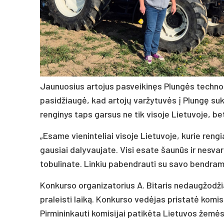
Jaunuosius artojus pasveikinęs Plungės technolo
pasidžiaugė, kad artojų varžytuvės į Plungę sukvie
renginys taps garsus ne tik visoje Lietuvoje, bet
„Esame vieninteliai visoje Lietuvoje, kurie rengi
gausiai dalyvaujate. Visi esate šaunūs ir nesvar
tobulinate. Linkiu pabendrauti su savo bendraminč
Konkurso organizatorius A. Bitaris nedaugžodžia
praleisti laiką. Konkurso vedėjas pristatė komisi
Pirmininkauti komisijai patikėta Lietuvos žemės 