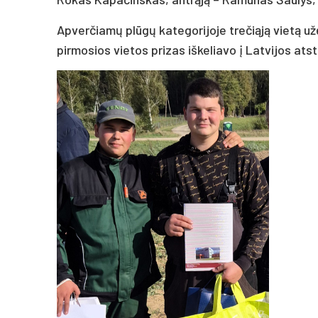
Apverčiamų plūgų kategorijoje trečiąją vietą u
pirmosios vietos prizas iškeliavo į Latvijos at