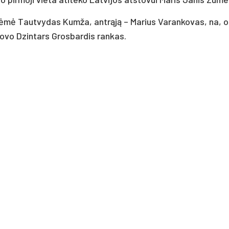
žėmė Tautvydas Kumža, antrąją – Marius Varankovas, na, o
stovo Dzintars Grosbardis rankas.