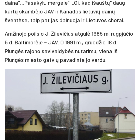
daina“, „Pasakyk, mergele“, „Oi, kad išauštų“ daug
kartų skambėjo JAV ir Kanados lietuvių dainų
šventėse, taip pat jas dainuoja ir Lietuvos chorai.
Amžinojo poilsio J. Žilevičius atgulė 1985 m. rugpjūčio
5 d. Baltimorėje – JAV. O 1991 m., gruodžio 18 d.
Plungės rajono savivaldybės nutarimu, viena iš
Plungės miesto gatvių pavadinta jo vardu.