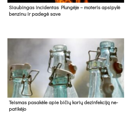
Siau­bin­gas in­ci­den­tas Plun­gė­je – mo­te­ris ap­si­py­lė
ben­zi­nu ir pa­de­gė sa­ve
Teis­mas pa­sa­kė­le apie bi­čių ko­rių de­zin­fek­ci­ją ne­
pa­ti­kė­jo