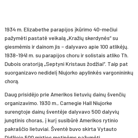
1934 m. Elizabethe parapijos įkūrimo 40-mečiui
pažymėti pastatė veikalą „Kražių skerdynės“ su
giesmėmis ir dainom jis – dalyvavo apie 100 atlikėjų.
1938-1941 m. su parapijos choru ir solistais atliko Th.
Dubois oratoriją „Septyni Kristaus žodžiai“. Taip pat
suorganizavo nedidelį Niujorko apylinkės vargonininkų
chorą.
Daug prisidėjo prie Amerikos lietuvių dainų švenčių
organizavimo. 1930 m., Carnegie Hall Niujorke
surengtoje dainų šventėje dalyvavo 500 dalyvių
jungtinis choras, į kurį susibūrė Amerikos rytinio
pakraščio lietuviai. Šventė buvo skirta Vytauto
Didžiojo 500 mirties metinėms pažymėti.