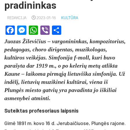
pradininkas
REDAKCIJA
2023-01-16
KULTŪRA
Facebook
Messenger
WhatsApp
Viber
Share
Juozas Žilevičius – vargonininkas, kompozitorius,
pedagogas, choro dirigentas, muzikologas,
kultūros veikėjas. Simfonija f-moll, kuri buvo
parašyta dar 1919 m., o po kelerių metų atlikta
Kaune – laikoma pirmąją lietuviška simfonija. Už
indėlį, lietuvių muzikinei kultūrai, viena iš
Plungės miesto gatvių yra pavadinta jo iškiliai
asmenybei atminti.
Suteiktas profesoriaus laipsnis
Gimė 1891 m. kovo 16 d. Jerubaičiuose, Plungės rajone.