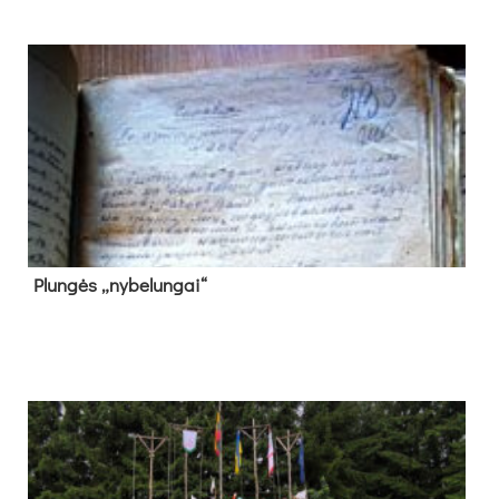
Plun­gės „ny­be­lun­gai“