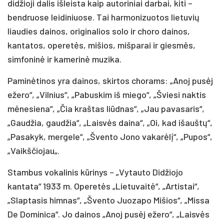
didžioji dalis išleista kaip autoriniai darbai, kiti –
bendruose leidiniuose. Tai harmonizuotos lietuvių
liaudies dainos, originalios solo ir choro dainos,
kantatos, operetės, mišios, mišparai ir giesmės,
simfoninė ir kamerinė muzika.
Paminėtinos yra dainos, skirtos chorams: „Anoj pusėj
ežero“, „Vilnius“, „Pabuskim iš miego“, „Šviesi naktis
mėnesiena“, „Čia kraštas liūdnas“, „Jau pavasaris“,
„Gaudžia, gaudžia“, „Laisvės daina“, „Oi, kad išauštų“,
„Pasakyk, mergele“, „Švento Jono vakarėlį“, „Pupos“,
„Vaikščiojau„.
Stambus vokalinis kūrinys – „Vytauto Didžiojo
kantata“ 1933 m. Operetės „Lietuvaitė“, „Artistai“,
„Slaptasis himnas“, „Švento Juozapo Mišios“, „Missa
De Dominica“. Jo dainos „Anoj pusėj ežero“, „Laisvės