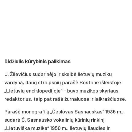
Didžiulis kūrybinis palikimas
J. Žilevičius sudarinėjo ir skelbė lietuvių muzikų
vardyną, daug straipsnių parašė Bostone išleistoje
„Lietuvių enciklopedijoje“ – buvo muzikos skyriaus
redaktorius, taip pat rašė žurnaluose ir laikraščiuose.
Parašė monografiją „Česlovas Sasnauskas“ 1936 m.,
sudarė Č. Sasnausko vokalinių kūrinių rinkinį
„Lietuviška muzika“ 1950 m., lietuvių liaudies ir