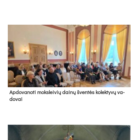
Ap­do­va­no­ti moks­lei­vių dai­nų šven­tės ko­lek­ty­vų va­
do­vai