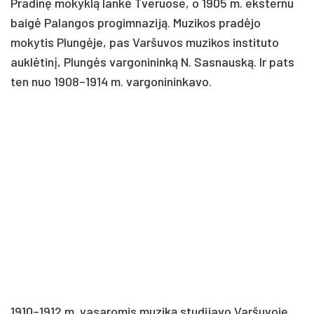
Pradinę mokyklą lankė Tveruose, o 1905 m. eksternu
baigė Palangos progimnaziją. Muzikos pradėjo
mokytis Plungėje, pas Varšuvos muzikos instituto
auklėtinį, Plungės vargonininką N. Sasnauską. Ir pats
ten nuo 1908–1914 m. vargonininkavo.
1910–1912 m. vasaromis muziką studijavo Varšuvoje.