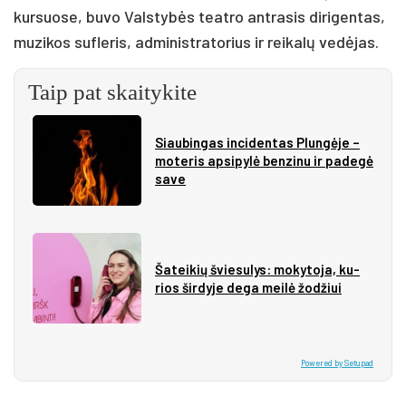
kursuose, buvo Valstybės teatro antrasis dirigentas,
muzikos sufleris, administratorius ir reikalų vedėjas.
Taip pat skaitykite
Siau­bin­gas in­ci­den­tas Plun­gė­je –
mo­te­ris ap­si­py­lė ben­zi­nu ir pa­de­gė
sa­ve
Ša­tei­kių švie­su­lys: mo­ky­to­ja, ku­
rios šir­dy­je de­ga mei­lė žo­džiui
Powered by Setupad