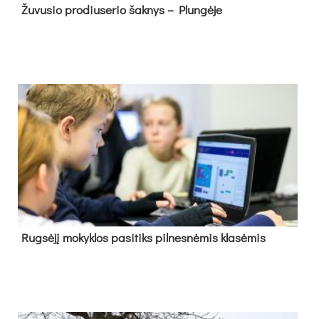
Žu­vu­sio pro­diu­se­rio šak­nys – Plun­gė­je
Rug­sė­jį mo­kyk­los pa­si­tiks pil­nes­nė­mis kla­sė­mis