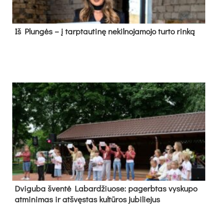
Iš Plungės – į tarptautinę nekilnojamojo turto rinką
Dvi­gu­ba šven­tė La­bar­džiuo­se: pa­gerb­tas vys­ku­po
at­mi­ni­mas ir at­švęs­tas kul­tū­ros ju­bi­lie­jus