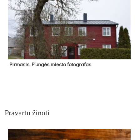
Pir­ma­sis Plun­gės mies­to fo­tog­ra­fas
Pravartu žinoti