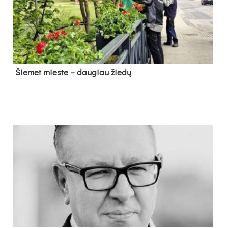
Šie­met mies­te – dau­giau žie­dų