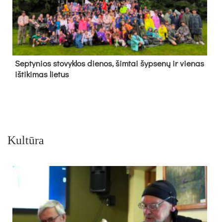
Sep­ty­nios sto­vyk­los die­nos, šim­tai šyp­se­nų ir vie­nas
iš­ti­ki­mas lie­tus
Kultūra