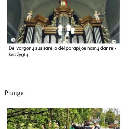
Dėl var­go­nų su­si­ta­rė, o dėl pa­ra­pi­jos na­mų dar rei­
kės žy­gių
Plungė