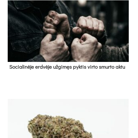
So­cia­li­nė­je erd­vė­je už­gi­męs pyk­tis vir­to smur­to ak­tu