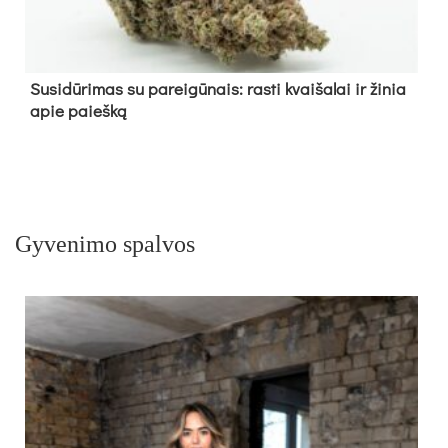
Su­si­dū­ri­mas su pa­rei­gū­nais: ras­ti kvai­ša­lai ir ži­nia
apie paieš­ką
Gyvenimo spalvos