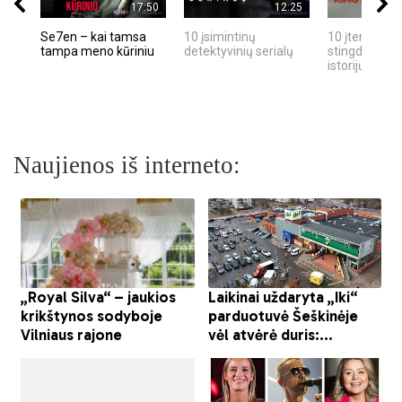
17:50
12:25
Se7en – kai tamsa
10 įsimintinų
10 įtemptų, k
tampa meno kūriniu
detektyvinių serialų
stingdančių k
istorijų
Naujienos iš interneto: