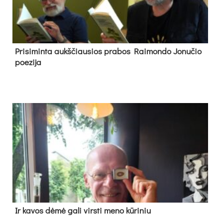
Pri­si­min­ta aukš­čiau­sios pra­bos Rai­mon­do Jo­nu­čio
poe­zi­ja
Ir ka­vos dė­mė ga­li virs­ti me­no kū­ri­niu