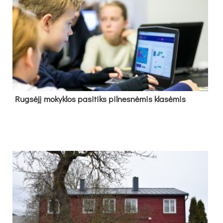
Rug­sė­jį mo­kyk­los pa­si­tiks pil­nes­nė­mis kla­sė­mis