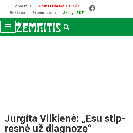
Apie mus
Praneškite NAUJIENĄ!
Reklama
Prenumerata
Skaityti PDF
Jur­gi­ta Vil­kie­nė: „Esu stip­
res­nė už diag­no­zę“