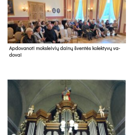
Ap­do­va­no­ti moks­lei­vių dai­nų šven­tės ko­lek­ty­vų va­
do­vai