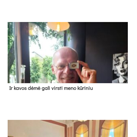
Ir ka­vos dė­mė ga­li virs­ti me­no kū­ri­niu