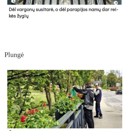
Dėl var­go­nų su­si­ta­rė, o dėl pa­ra­pi­jos na­mų dar rei­
kės žy­gių
Plungė