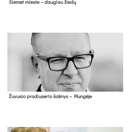
Šie­met mies­te – dau­giau žie­dų
Žu­vu­sio pro­diu­se­rio šak­nys – Plun­gė­je