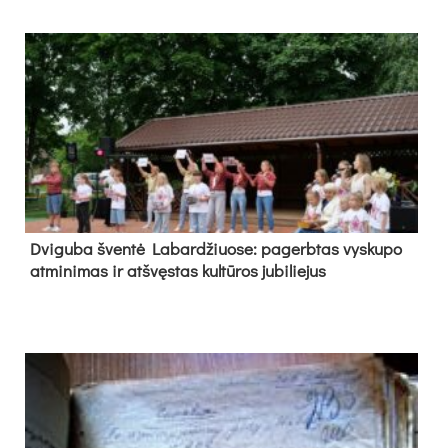
Dvi­gu­ba šven­tė La­bar­džiuo­se: pa­gerb­tas vys­ku­po
at­mi­ni­mas ir at­švęs­tas kul­tū­ros ju­bi­lie­jus