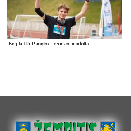
Bė­gi­kui iš Plun­gės – bron­zos me­da­lis