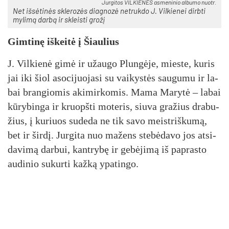
Jur­gi­tos VIL­KIE­NĖS as­me­ni­nio al­bu­mo nuo­tr.
Net iš­sė­ti­nės skle­ro­zės diag­no­zė ne­truk­do J. Vil­kie­nei dirb­ti
my­li­mą dar­bą ir skleis­ti gro­žį
Gim­ti­nę iš­kei­tė į Šiau­lius
J. Vil­kie­nė gi­mė ir užau­go Plun­gė­je, mies­te, ku­ris
jai iki šiol aso­ci­juo­ja­si su vai­kys­tės sau­gu­mu ir la­
bai bran­gio­mis aki­mir­ko­mis. Ma­ma Ma­ry­tė – la­bai
kū­ry­bin­ga ir kruopš­ti mo­te­ris, siu­va gra­žius dra­bu­
žius, į ku­riuos su­de­da ne tik sa­vo meist­riš­ku­mą,
bet ir šir­dį. Jur­gi­ta nuo ma­žens ste­bė­da­vo jos at­si­
da­vi­mą dar­bui, kant­ry­bę ir ge­bė­ji­mą iš pa­pras­to
au­di­nio su­kur­ti kaž­ką ypa­tin­go.