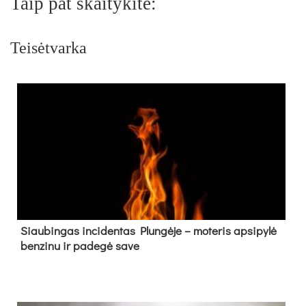
Taip pat skaitykite:
Teisėtvarka
Siau­bin­gas in­ci­den­tas Plun­gė­je – mo­te­ris ap­si­py­lė
ben­zi­nu ir pa­de­gė sa­ve