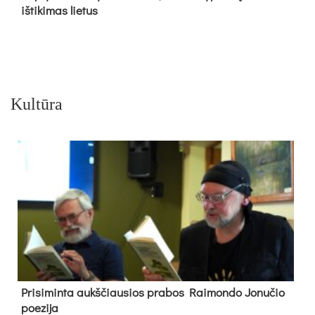
iš­ti­ki­mas lie­tus
Kultūra
Pri­si­min­ta aukš­čiau­sios pra­bos Rai­mon­do Jo­nu­čio
poe­zi­ja