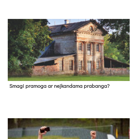
Sma­gi pra­mo­ga ar neį­kan­da­ma pra­ban­ga?