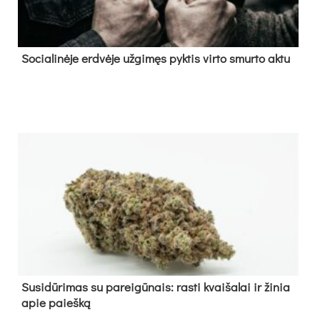
So­cia­li­nė­je erd­vė­je už­gi­męs pyk­tis vir­to smur­to ak­tu
Su­si­dū­ri­mas su pa­rei­gū­nais: ras­ti kvai­ša­lai ir ži­nia
apie paieš­ką