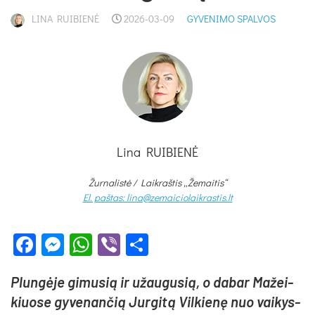
LINA RUIBIENĖ
2026-03-09
GYVENIMO SPALVOS
Lina RUIBIENĖ
Žurnalistė /
Laikraštis „Žemaitis“
El. paštas: lina@zemaiciolaikrastis.lt
Facebook
Messenger
WhatsApp
Viber
Share
Plun­gė­je gi­mu­sią ir užau­gu­sią, o da­bar Ma­žei­
kiuo­se gy­ve­nan­čią Jur­gi­tą Vil­kie­nę nuo vai­kys­