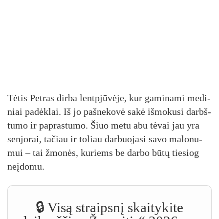
Tė­tis Pet­ras dir­ba lentp­jū­vė­je, kur ga­mi­na­mi me­di­
niai pa­dėk­lai. Iš jo pa­šne­ko­vė sa­kė iš­mo­ku­si darbš­
tu­mo ir pa­pras­tu­mo. Šiuo me­tu abu tė­vai jau yra
sen­jo­rai, ta­čiau ir to­liau dar­buo­ja­si sa­vo ma­lo­nu­
mui – tai žmo­nės, ku­riems be dar­bo bū­tų tie­siog
neį­do­mu.
🔒 Visą straipsnį skaitykite