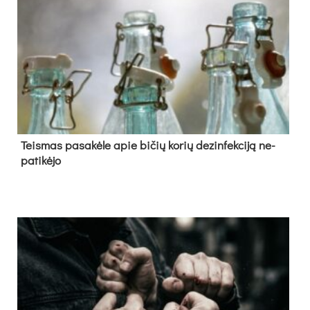
Teis­mas pa­sa­kė­le apie bi­čių ko­rių de­zin­fek­ci­ją ne­
pa­ti­kė­jo