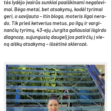
tės ly­dė­jo įvai­rūs sun­kiai paaiš­ki­na­mi ne­ga­la­vi­
mai. Bė­go me­tai, bet at­sa­ky­mų, ko­dėl ty­ri­mai
ge­ri, o sa­vi­jau­ta – itin blo­ga, mo­te­ris il­gai ne­ra­
do. Tik prieš ket­ve­rius me­tus, po il­gų ir var­gi­
nan­čių ty­ri­mų, 43-ejų Jur­gi­ta ga­liau­siai iš­gir­do
diag­no­zę, su­jun­gu­sią dau­ge­lį jos pa­tir­čių į vie­
ną aiš­kų at­sa­ky­mą – iš­sė­ti­nė skle­ro­zė.