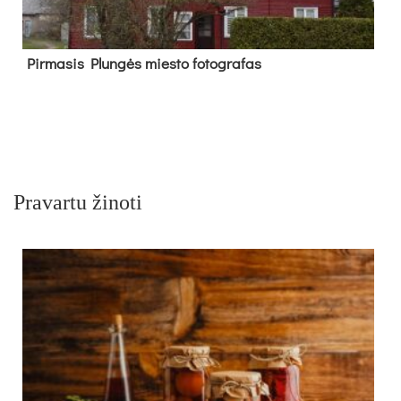
Pir­ma­sis Plun­gės mies­to fo­tog­ra­fas
Pravartu žinoti