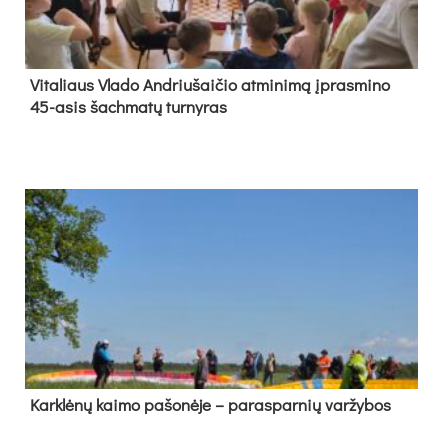
Vi­ta­liaus Vla­do And­riu­šai­čio at­mi­ni­mą įpras­mi­no
45-asis šach­ma­tų tur­ny­ras
Kark­lė­nų kai­mo pa­šo­nė­je – pa­ras­par­nių var­žy­bos