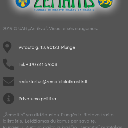
2019 © UAB „Antikva“. Visos teisės saugomos.
Vytauto g. 13, 90123 Plungė
Tel. +370 611 67608
redaktorius@zemaiciolaikrastis.lt
Privatumo politika
„Žemaitis“ yra didžiausias Plungės ir Rietavo krašto
laikraštis. Leidžiamas du kartus per savaitę.
Plungės ir Rietavo krašto laikraščio „Žemaitis“ pirmtakas