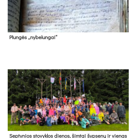
Plun­gės „ny­be­lun­gai“
Sep­ty­nios sto­vyk­los die­nos, šim­tai šyp­se­nų ir vie­nas