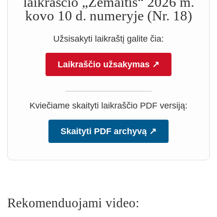
laikraščio „Žemaitis“ 2026 m.
kovo 10 d. numeryje (Nr. 18)
Užsisakyti laikraštį galite čia:
Laikraščio užsakymas ↗
Kviečiame skaityti laikraščio PDF versiją:
Skaityti PDF archyvą ↗
Rekomenduojami video: