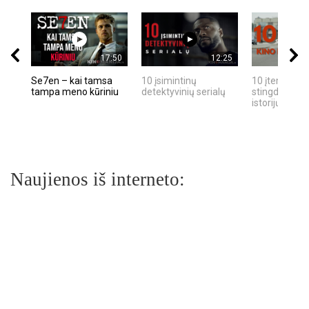
17:50
12:25
Se7en – kai tamsa
10 įsimintinų
10 įtemptų, k
tampa meno kūriniu
detektyvinių serialų
stingdančių k
istorijų
Naujienos iš interneto: