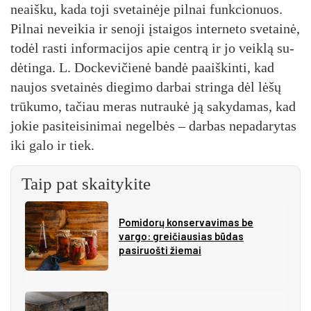
neaiš­ku, ka­da to­ji sve­tai­nė­je pil­nai funk­cio­nuos.
Pil­nai ne­vei­kia ir se­no­ji įstai­gos in­ter­ne­to sve­tai­nė,
to­dėl ras­ti in­for­ma­ci­jos apie cent­rą ir jo veik­lą su­
dė­tin­ga. L. Doc­ke­vi­čie­nė ban­dė paaiš­kin­ti, kad
nau­jos sve­tai­nės die­gi­mo dar­bai strin­ga dėl lė­šų
trū­ku­mo, ta­čiau me­ras nu­trau­kė ją sa­ky­da­mas, kad
jo­kie pa­si­tei­si­ni­mai ne­gel­bės – dar­bas ne­pa­da­ry­tas
iki ga­lo ir tiek.
Taip pat skaitykite
Pomidorų konservavimas be
vargo: greičiausias būdas
pasiruošti žiemai