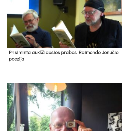
Pri­si­min­ta aukš­čiau­sios pra­bos Rai­mon­do Jo­nu­čio
poe­zi­ja