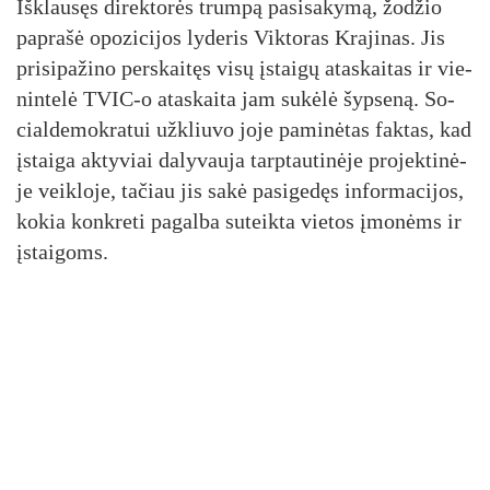
Išk­lau­sęs di­rek­to­rės trum­pą pa­si­sa­ky­mą, žo­džio
pa­pra­šė opo­zi­ci­jos ly­de­ris Vik­to­ras Kra­ji­nas. Jis
pri­si­pa­ži­no per­skai­tęs vi­sų įstai­gų ata­skai­tas ir vie­
nin­te­lė TVIC-o ata­skai­ta jam su­kė­lė šyp­se­ną. So­
cial­de­mok­ra­tui už­kliu­vo jo­je pa­mi­nė­tas fak­tas, kad
įstai­ga ak­ty­viai da­ly­vau­ja tarp­tau­ti­nė­je pro­jek­ti­nė­
je veik­lo­je, ta­čiau jis sa­kė pa­si­ge­dęs in­for­ma­ci­jos,
ko­kia konk­re­ti pa­gal­ba su­teik­ta vie­tos įmo­nėms ir
įstai­goms.