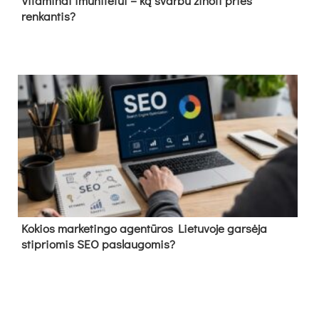
Vitaminai imunitetui – ką svarbu žinoti prieš
renkantis?
Kokios marketingo agentūros Lietuvoje garsėja
stipriomis SEO paslaugomis?