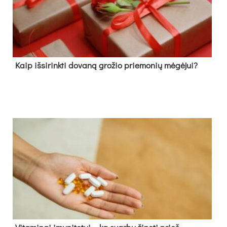
Kaip išsirinkti dovaną grožio priemonių mėgėjui?