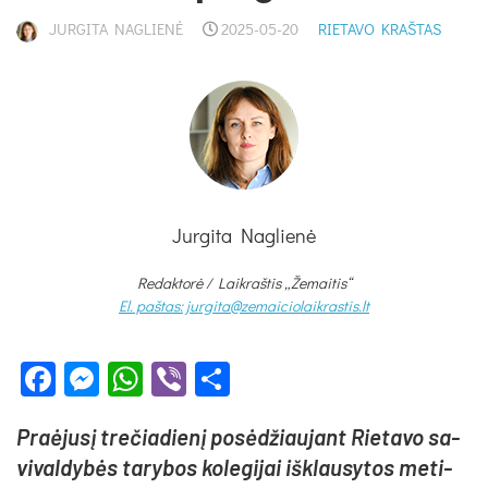
JURGITA NAGLIENĖ
2025-05-20
RIETAVO KRAŠTAS
Jurgita Naglienė
Redaktorė /
Laikraštis „Žemaitis“
El. paštas: jurgita@zemaiciolaikrastis.lt
Facebook
Messenger
WhatsApp
Viber
Share
Praė­ju­sį tre­čia­die­nį po­sė­džiau­jant Rie­ta­vo sa­
vi­val­dy­bės ta­ry­bos ko­le­gi­jai iš­klau­sy­tos me­ti­