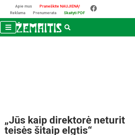
Apie mus
Praneškite NAUJIENĄ!
Reklama
Prenumerata
Skaityti PDF
„Jūs kaip di­rek­to­rė ne­tu­rit
tei­sės ši­taip elg­tis“