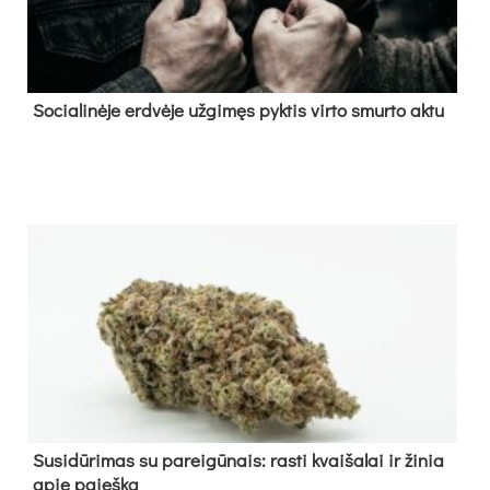
So­cia­li­nė­je erd­vė­je už­gi­męs pyk­tis vir­to smur­to ak­tu
Su­si­dū­ri­mas su pa­rei­gū­nais: ras­ti kvai­ša­lai ir ži­nia
apie paieš­ką