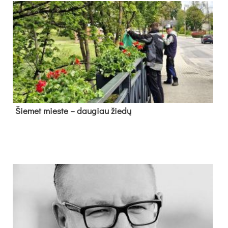
Šie­met mies­te – dau­giau žie­dų