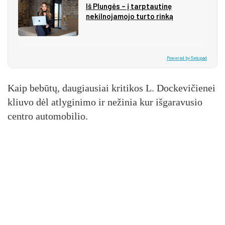
Iš Plungės – į tarptautinę
nekilnojamojo turto rinką
Powered by Setupad
Kaip be­bū­tų, dau­giau­siai kri­ti­kos L. Doc­ke­vi­čie­nei
kliu­vo dėl at­ly­gi­ni­mo ir ne­ži­nia kur iš­ga­ra­vu­sio
cent­ro au­to­mo­bi­lio.