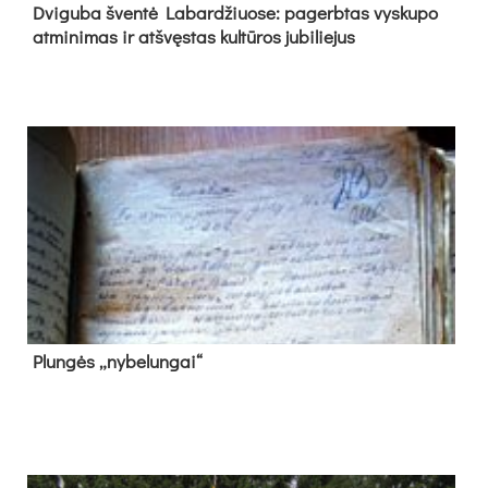
Dvi­gu­ba šven­tė La­bar­džiuo­se: pa­gerb­tas vys­ku­po
at­mi­ni­mas ir at­švęs­tas kul­tū­ros ju­bi­lie­jus
Plun­gės „ny­be­lun­gai“