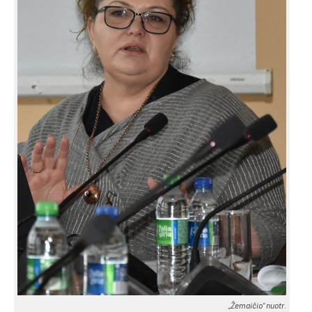
„Že­mai­čio“ nuo­tr.