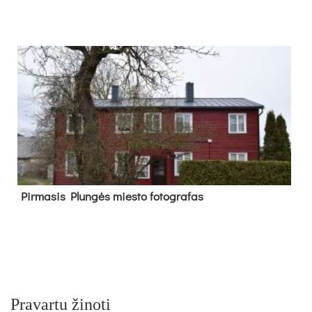
Pir­ma­sis Plun­gės mies­to fo­tog­ra­fas
Pravartu žinoti