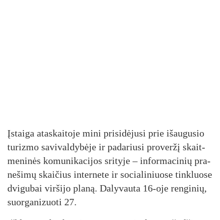
Įs­tai­ga ata­skai­to­je mi­ni pri­si­dė­ju­si prie išau­gu­sio
tu­riz­mo sa­vi­val­dy­bė­je ir pa­da­riu­si pro­ver­žį skait­
me­ni­nės ko­mu­ni­ka­ci­jos sri­ty­je – in­for­ma­ci­nių pra­
ne­ši­mų skai­čius in­ter­ne­te ir so­cia­li­niuo­se tink­luo­se
dvi­gu­bai vir­ši­jo pla­ną. Da­ly­vau­ta 16-oje ren­gi­nių,
suor­ga­ni­zuo­ti 27.