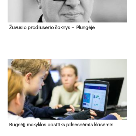
Žu­vu­sio pro­diu­se­rio šak­nys – Plun­gė­je
Rug­sė­jį mo­kyk­los pa­si­tiks pil­nes­nė­mis kla­sė­mis