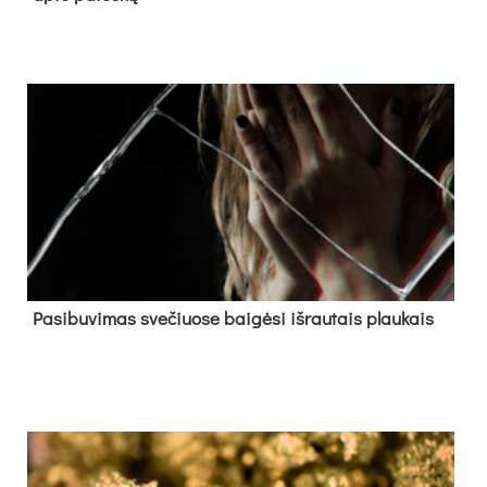
Pa­si­bu­vi­mas sve­čiuo­se bai­gė­si iš­rau­tais plau­kais