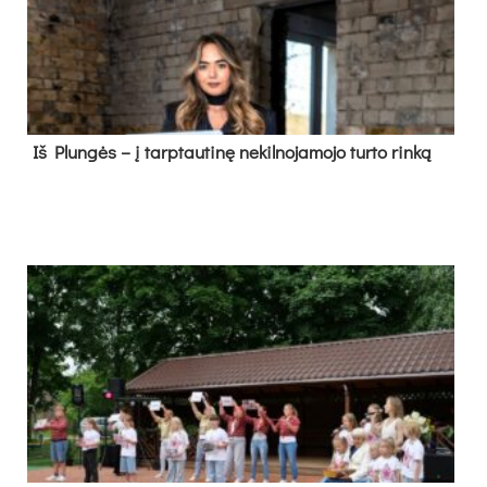
Iš Plungės – į tarptautinę nekilnojamojo turto rinką