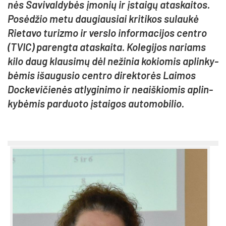
nės Sa­vi­val­dy­bės įmo­nių ir įstai­gų ata­skai­tos.
Po­sė­džio me­tu dau­giau­siai kri­ti­kos su­lau­kė
Rie­ta­vo tu­riz­mo ir vers­lo in­for­ma­ci­jos cent­ro
(TVIC) pa­reng­ta ata­skai­ta. Ko­le­gi­jos na­riams
ki­lo daug klau­si­mų dėl ne­ži­nia ko­kio­mis ap­lin­ky­
bė­mis išau­gu­sio cent­ro di­rek­to­rės Lai­mos
Doc­ke­vi­čie­nės at­ly­gi­ni­mo ir neaiš­kio­mis ap­lin­
ky­bė­mis par­duo­to įstai­gos au­to­mo­bi­lio.