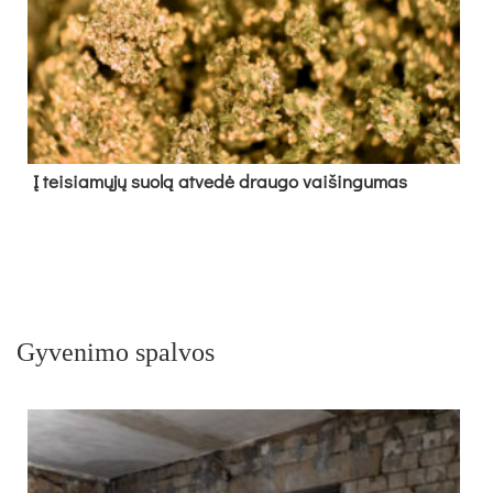
Į tei­sia­mų­jų suo­lą at­ve­dė drau­go vai­šin­gu­mas
Gyvenimo spalvos