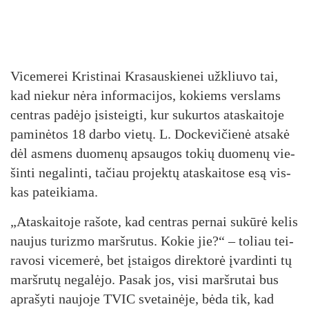
Vi­ce­me­rei Kris­ti­nai Kra­saus­kie­nei už­kliu­vo tai,
kad nie­kur nė­ra in­for­ma­ci­jos, ko­kiems vers­lams
cent­ras pa­dė­jo įsi­steig­ti, kur su­kur­tos ata­skai­to­je
pa­mi­nė­tos 18 dar­bo vie­tų. L. Doc­ke­vi­čie­nė at­sa­kė
dėl as­mens duo­me­nų ap­sau­gos to­kių duo­me­nų vie­
šin­ti ne­ga­lin­ti, ta­čiau pro­jek­tų ata­skai­to­se esą vis­
kas pa­tei­kia­ma.
„Atas­kai­to­je ra­šo­te, kad cent­ras per­nai su­kū­rė ke­lis
nau­jus tu­riz­mo marš­ru­tus. Ko­kie jie?“ – to­liau tei­
ra­vo­si vi­ce­me­rė, bet įstai­gos di­rek­to­rė įvar­din­ti tų
marš­ru­tų ne­ga­lė­jo. Pa­sak jos, vi­si marš­ru­tai bus
ap­ra­šy­ti nau­jo­je TVIC sve­tai­nė­je, bė­da tik, kad