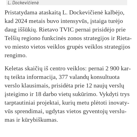
L. Doc­ke­vi­čie­nė
Pris­ta­ty­da­ma ata­skai­tą L. Doc­ke­vi­čie­nė kal­bė­jo,
kad 2024 me­tais bu­vo in­ten­sy­vūs, įstai­ga tu­rė­jo
daug iš­šū­kių. Rie­ta­vo TVIC per­nai pri­si­dė­jo prie
Tel­šių re­gio­no funk­ci­nės zo­nos stra­te­gi­jos ir Rie­ta­
vo mies­to vie­tos veik­los gru­pės veik­los stra­te­gi­jos
ren­gi­mo.
Ke­le­tas skai­čių iš cent­ro veik­los: per­nai 2 900 kar­
tų teik­ta in­for­ma­ci­ja, 377 va­lan­dų kon­sul­tuo­ta
vers­lo klau­si­mais, pri­si­dė­ta prie 12 nau­jų vers­lų
įstei­gi­mo ir 18 dar­bo vie­tų su­kū­ri­mo. Vyk­dy­ti trys
tarp­tau­ti­niai pro­jek­tai, ku­rių me­tu plė­to­ti ino­va­ty­
vūs spren­di­mai, ug­dy­tas vie­tos gy­ven­to­jų vers­lu­
mas ir kū­ry­biš­ku­mas.