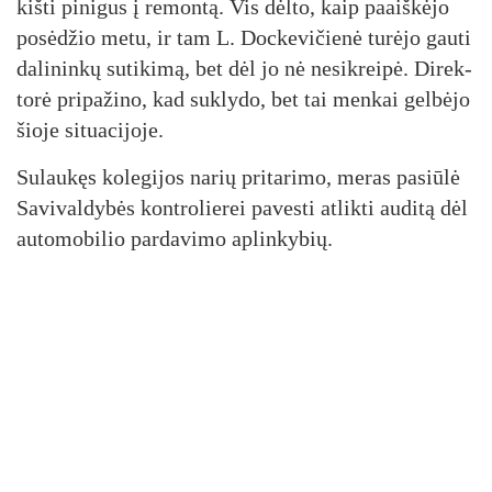
kiš­ti pi­ni­gus į re­mon­tą. Vis dėl­to, kaip paaiš­kė­jo
po­sė­džio me­tu, ir tam L. Doc­ke­vi­čie­nė tu­rė­jo gau­ti
da­li­nin­kų su­ti­ki­mą, bet dėl jo nė ne­si­krei­pė. Di­rek­
to­rė pri­pa­ži­no, kad su­kly­do, bet tai men­kai gel­bė­jo
šio­je si­tua­ci­jo­je.
Su­lau­kęs ko­le­gi­jos na­rių pri­ta­ri­mo, me­ras pa­siū­lė
Sa­vi­val­dy­bės kont­ro­lie­rei pa­ves­ti at­lik­ti au­di­tą dėl
au­to­mo­bi­lio par­da­vi­mo ap­lin­ky­bių.