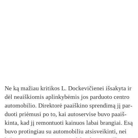
Ne ką ma­žiau kri­ti­kos L. Doc­ke­vi­čie­nei iš­sa­ky­ta ir
dėl neaiš­kio­mis ap­lin­ky­bė­mis jos par­duo­to cent­ro
au­to­mo­bi­lio. Di­rek­to­rė paaiš­ki­no spren­di­mą jį par­
duo­ti priė­mu­si po to, kai au­to­ser­vi­se bu­vo paaiš­
kin­ta, kad jį re­mon­tuo­ti kai­nuos la­bai bran­giai. Esą
bu­vo pro­tin­giau su au­to­mo­bi­liu at­si­svei­kin­ti, nei