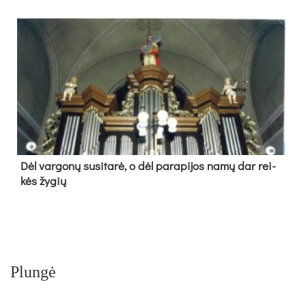
Dėl var­go­nų su­si­ta­rė, o dėl pa­ra­pi­jos na­mų dar rei­
kės žy­gių
Plungė