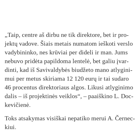
„Taip, cent­re aš dir­bu ne tik di­rek­to­re, bet ir pro­
jek­tų va­do­ve. Šiais me­tais nu­ma­tom ieš­ko­ti vers­lo
va­dy­bi­nin­ko, nes krū­viai per di­de­li ir man. Jums
ne­bu­vo pri­dė­ta pa­pil­do­ma len­te­lė, bet ga­liu įvar­
din­ti, kad iš Sa­vi­val­dy­bės biu­dže­to ma­no at­ly­gi­ni­
mui per me­tus ski­ria­ma 12 120 eu­rų ir tai su­da­ro
46 pro­cen­tus di­rek­to­riaus al­gos. Li­ku­si at­ly­gi­ni­mo
da­lis – iš pro­jek­ti­nės veik­los“, – paaiš­ki­no L. Doc­
ke­vi­čie­nė.
Toks at­sa­ky­mas vi­siš­kai ne­pa­ti­ko me­rui A. Čer­nec­
kiui.