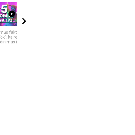
04:13
17:50
11:22
omūs faktai apie
Se7en – kai tamsa
Bezos secrets LT
ok“: ką reiškia
tampa meno kūriniu
inimas ir ne tik