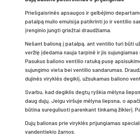
Priešgaisrinės apsaugos ir gelbėjimo departam
patalpą muilo emulsija patikrinti jo ir ventilio s
įrenginio jungti griežtai draudžiama.
Nešant balioną į patalpą, ant ventilio turi būti už
veržlę įdedama nauja tarpinė ir jis sujungiamas 
Pasukus baliono ventilio ratuką pusę apsisukimo
sujungimo vieta bei ventilio sandarumas. Draudž
dujinės viryklės degiklį, užsukamas baliono venti
Svarbu, kad degiklis degtų ryškia mėlyna liepsn
daug dujų. Jeigu viršuje mėlyna liepsna, o apači
būtina sureguliuoti parenkant tinkamą žiklerį. P
Dujų balionas prie viryklės prijungiamas speciali
vandentiekio žarnos.