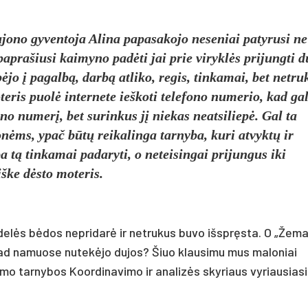
ajono gyventoja Alina papasakojo neseniai patyrusi ne
paprašiusi kaimyno padėti jai prie viryklės prijungti d
jo į pagalbą, darbą atliko, regis, tinkamai, bet netru
eris puolė internete ieškoti telefono numerio, kad ga
no numerį, bet surinkus jį niekas neatsiliepė. Gal ta
ėms, ypač būtų reikalinga tarnyba, kuri atvyktų ir
 tą tinkamai padaryti, o neteisingai prijungus iki
iške dėsto moteris.
delės bėdos nepridarė ir netrukus buvo išspręsta. O „Žemai
, kad namuose nutekėjo dujos? Šiuo klausimu mus maloniai
mo tarnybos Koordinavimo ir analizės skyriaus vyriausias