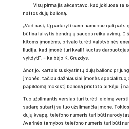
Visų pirma jis akcentavo, kad jokiuose teisė
naftos dujų balioną.
„Vadinasi, tą padaryti savo namuose gali pats gy
būtina laikytis bendrųjų saugos reikalavimų. O 
kitoms įmonėms, privalo turėti Valstybinės ene
liudija, kad įmonė turi kvalifikuotus darbuotoju
vykdyti“, – kalbėjo K. Gruzdys.
Anot jo, kartais suskystintų dujų baliono prijun
įmonės, tačiau dažniausiai įmonės specializuoja
papildomą mokestį balioną pristato pirkėjui į n
Tuo užsiimantis verslas turi turėti leidimą verst
sudarę sutartį su tuo užsiimančia įmone. Tokios
dujų kvapą, telefono numeris turi būti nurodytas
Avarinės tarnybos telefono numeris turi būti nu