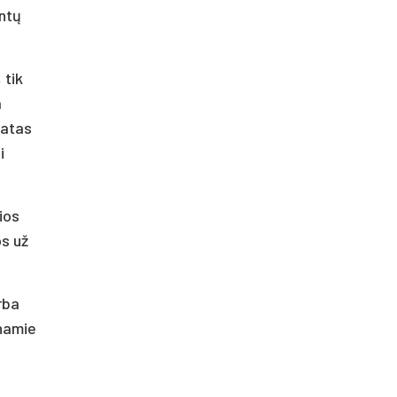
intų
 tik
a
tatas
i
ios
os už
rba
 namie
,