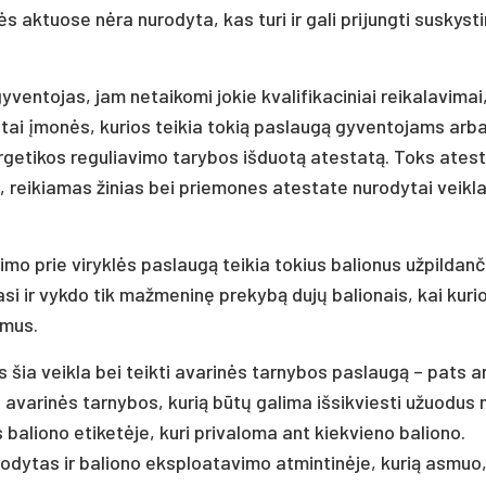
s aktuose nėra nurodyta, kas turi ir gali prijungti suskyst
ventojas, jam netaikomi jokie kvalifikaciniai reikalavimai,
štai įmonės, kurios teikia tokią paslaugą gyventojams arb
rgetikos reguliavimo tarybos išduotą atestatą. Toks ates
s, reikiamas žinias bei priemones atestate nurodytai veikla
gimo prie viryklės paslaugą teikia tokius balionus užpildanč
si ir vykdo tik mažmeninę prekybą dujų balionais, kai kuri
amus.
is šia veikla bei teikti avarinės tarnybos paslaugą – pats a
 avarinės tarnybos, kurią būtų galima išsikviesti užuodus
 baliono etiketėje, kuri privaloma ant kiekvieno baliono.
rodytas ir baliono eksploatavimo atmintinėje, kurią asmuo