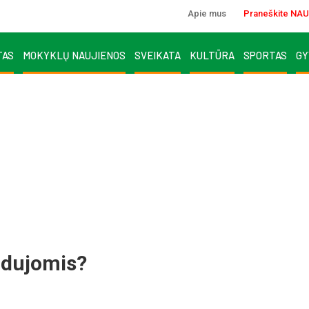
Apie mus
Praneškite NAU
TAS
MOKYKLŲ NAUJIENOS
SVEIKATA
KULTŪRA
SPORTAS
GY
 dujomis?