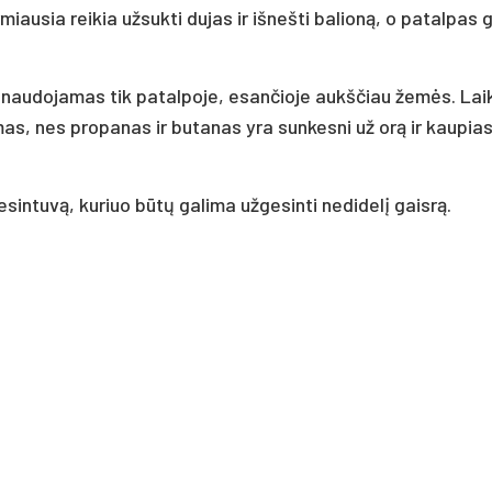
iausia reikia užsukti dujas ir išnešti balioną, o patalpas 
ti naudojamas tik patalpoje, esančioje aukščiau žemės. Lai
mas, nes propanas ir butanas yra sunkesni už orą ir kaupias
sintuvą, kuriuo būtų galima užgesinti nedidelį gaisrą.