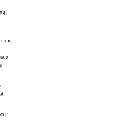
ną į
oriaus
iaus
ą
ai
ai
i ir