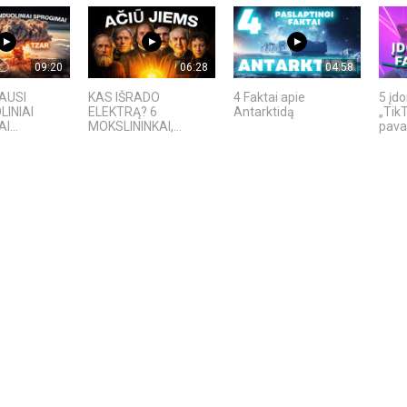
09:20
06:28
04:58
IAUSI
KAS IŠRADO
4 Faktai apie
5 įd
INIAI
ELEKTRĄ? 6
Antarktidą
„TikT
...
MOKSLININKAI,...
pavad