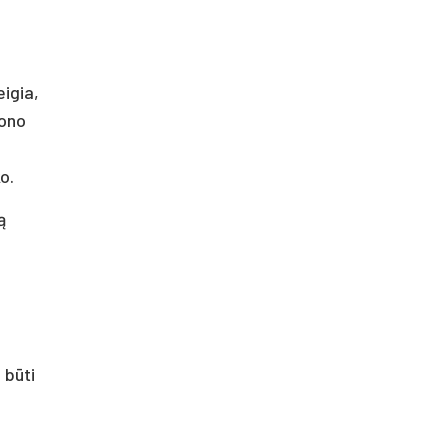
eigia,
fono
o.
ą
 būti