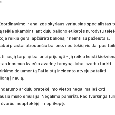
e.
ordinavimo ir analizės skyriaus vyriausias specialistas t
ą reikia skambinti ant dujų baliono etiketės nurodytu tele
je reikia gerai apžiūrėti balioną ir neimti su pažeistais,
 labai prastai atrodančio baliono, nes tokių vis dar pasitaik
 naują tarpinę balionui prijungti – ją reikia keisti kiekvien
ntas ir asmuo kviečia avarinę tarnybą, labai svarbu turėti
pirkimo dokumentą.Tai leistų incidento atveju pateikti
ioną į naują.
sandarumo ar dujų pratekėjimo vietos negalima ieškoti
sia muilo emulsija. Negalima pamiršti, kad tvarkinga turi
iai švarūs, neaptekėję ir neprikepę.