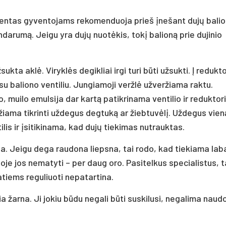
entas gyventojams rekomenduoja prieš įnešant dujų balio
andarumą. Jeigu yra dujų nuotėkis, tokį balioną prie dujinio
sukta aklė. Viryklės degikliai irgi turi būti užsukti. Į redukt
su baliono ventiliu. Jungiamoji veržlė užveržiama raktu.
, muilo emulsija dar kartą patikrinama ventilio ir reduktor
iama tikrinti uždegus degtuką ar žiebtuvėlį. Uždegus vien
lis ir įsitikinama, kad dujų tiekimas nutrauktas.
a. Jeigu dega raudona liepsna, tai rodo, kad tiekiama lab
oje jos nematyti – per daug oro. Pasitelkus specialistus, t
atiems reguliuoti nepatartina.
a žarna. Ji jokiu būdu negali būti suskilusi, negalima naudot