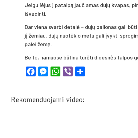
Jeigu įėjus į patalpą jaučiamas dujų kvapas, pirm
išvėdinti.
Dar viena svarbi detalė – dujų balionas gali bū
jį žemiau, dujų nuotėkio metu gali įvykti sprogi
palei žemę.
Be to, namuose būtina turėti didesnės talpos ge
Facebook
Messenger
WhatsApp
Viber
Share
Rekomenduojami video: