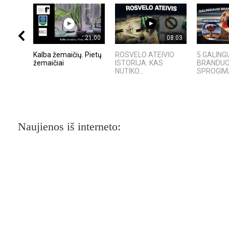
21:00
08:03
Kalba žemaičių. Pietų
ROSVELO ATEIVIO
5 GALING
žemaičiai
ISTORIJA: KAS
BRANDUOL
NUTIKO...
SPROGIMAI
Naujienos iš interneto: