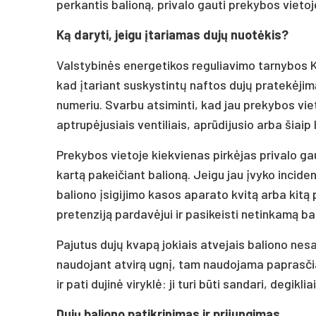
perkantis balioną, privalo gauti prekybos vietoj
Ką daryti, jeigu įtariamas dujų nuotėkis?
Valstybinės energetikos reguliavimo tarnybos Ko
kad įtariant suskystintų naftos dujų pratekėjim
numeriu. Svarbu atsiminti, kad jau prekybos vieto
aptrupėjusiais ventiliais, aprūdijusio arba šiaip
Prekybos vietoje kiekvienas pirkėjas privalo gauti
kartą pakeičiant balioną. Jeigu jau įvyko incide
baliono įsigijimo kasos aparato kvitą arba kitą 
pretenziją pardavėjui ir pasikeisti netinkamą bal
Pajutus dujų kvapą jokiais atvejais baliono ne
naudojant atvirą ugnį, tam naudojama paprasčiau
ir pati dujinė viryklė: ji turi būti sandari, degikl
Dujų baliono patikrinimas ir prijungimas