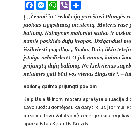
Facebook
Messenger
WhatsApp
Viber
Share
Į „Žemaičio“ redakciją parašiusi Plungės r
juokais išgąsdinusį incidentą. Moteris rašė 
balioną. Kaimynas maloniai sutiko ir atskubė
namie pasklido dujų kvapas. Išsigandusi mot
išsikviesti pagalbą. „Radau Dujų ūkio telefo
įstaiga nebedirba?! O juk mums, kaimo žmon
prijungtų dujų balioną. Ne kiekvienas sugeba
nelaimės gali būti vos vienas žingsnis“, – la
Balioną galima prijungti pačiam
Kaip išsiaiškinom, moters aprašyta situacija di
savo ruožtu domėjosi, ką daryti kilus įtarimui
pakonsultavo Valstybinės energetikos reguliavi
specialistas Kęstutis Gruzdy.