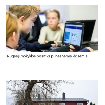
Rug­sė­jį mo­kyk­los pa­si­tiks pil­nes­nė­mis kla­sė­mis