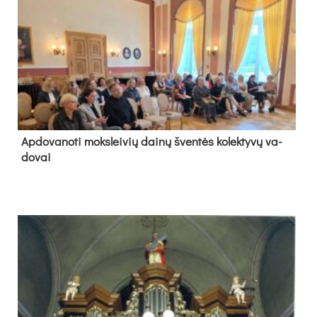
Ap­do­va­no­ti moks­lei­vių dai­nų šven­tės ko­lek­ty­vų va­
do­vai