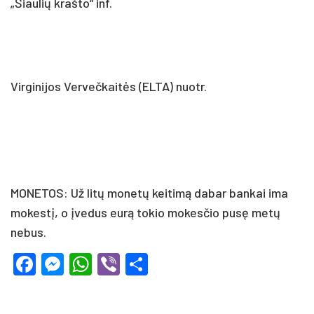
„Šiaulių krašto“ inf.
Virginijos Vervečkaitės (ELTA) nuotr.
MONETOS: Už litų monetų keitimą dabar bankai ima
mokestį, o įvedus eurą tokio mokesčio pusę metų
nebus.
Facebook
Messenger
WhatsApp
Viber
Share