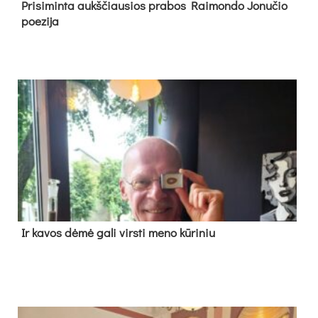
Pri­si­min­ta aukš­čiau­sios pra­bos Rai­mon­do Jo­nu­čio
poe­zi­ja
Ir ka­vos dė­mė ga­li virs­ti me­no kū­ri­niu