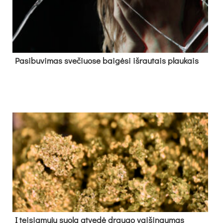
Pa­si­bu­vi­mas sve­čiuo­se bai­gė­si iš­rau­tais plau­kais
Į tei­sia­mų­jų suo­lą at­ve­dė drau­go vai­šin­gu­mas