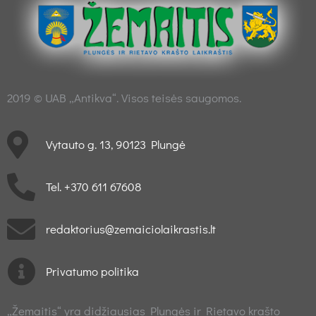
2019 © UAB „Antikva“. Visos teisės saugomos.
Vytauto g. 13, 90123 Plungė
Tel. +370 611 67608
redaktorius@zemaiciolaikrastis.lt
Privatumo politika
„Žemaitis“ yra didžiausias Plungės ir Rietavo krašto