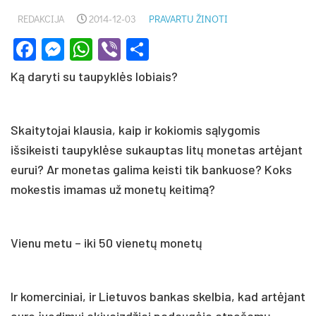
REDAKCIJA
2014-12-03
PRAVARTU ŽINOTI
Facebook
Messenger
WhatsApp
Viber
Share
Ką daryti su taupyklės lobiais?
Skaitytojai klausia, kaip ir kokiomis sąlygomis
išsikeisti taupyklėse sukauptas litų monetas artėjant
eurui? Ar monetas galima keisti tik bankuose? Koks
mokestis imamas už monetų keitimą?
Vienu metu – iki 50 vienetų monetų
Ir komerciniai, ir Lietuvos bankas skelbia, kad artėjant
euro įvedimui akivaizdžiai padaugėjo atnešamų