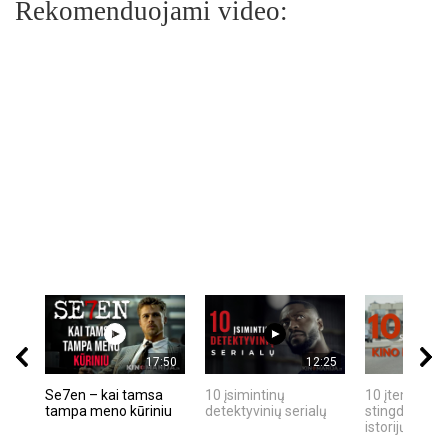
Rekomenduojami video:
17:50
12:25
Se7en – kai tamsa
10 įsimintinų
10 įtemptų, k
tampa meno kūriniu
detektyvinių serialų
stingdančių k
istorijų