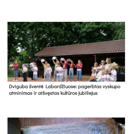
Dvi­gu­ba šven­tė La­bar­džiuo­se: pa­gerb­tas vys­ku­po
at­mi­ni­mas ir at­švęs­tas kul­tū­ros ju­bi­lie­jus