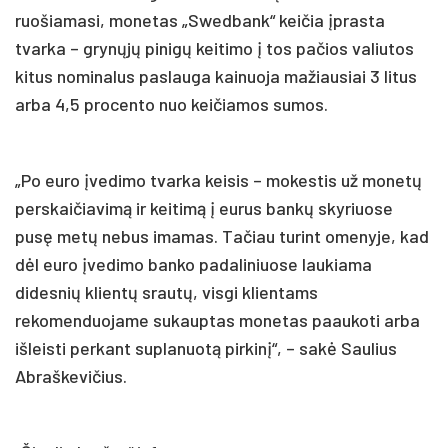
ruošiamasi, monetas „Swedbank“ keičia įprasta
tvarka – grynųjų pinigų keitimo į tos pačios valiutos
kitus nominalus paslauga kainuoja mažiausiai 3 litus
arba 4,5 procento nuo keičiamos sumos.
„Po euro įvedimo tvarka keisis – mokestis už monetų
perskaičiavimą ir keitimą į eurus bankų skyriuose
pusę metų nebus imamas. Tačiau turint omenyje, kad
dėl euro įvedimo banko padaliniuose laukiama
didesnių klientų srautų, visgi klientams
rekomenduojame sukauptas monetas paaukoti arba
išleisti perkant suplanuotą pirkinį“, – sakė Saulius
Abraškevičius.