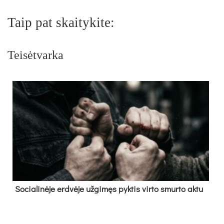
Taip pat skaitykite:
Teisėtvarka
So­cia­li­nė­je erd­vė­je už­gi­męs pyk­tis vir­to smur­to ak­tu