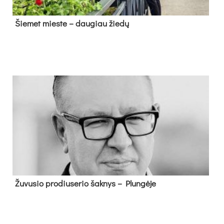
Šie­met mies­te – dau­giau žie­dų
Žu­vu­sio pro­diu­se­rio šak­nys – Plun­gė­je