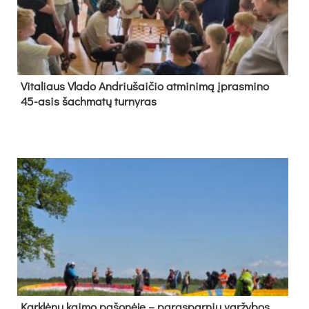
Vi­ta­liaus Vla­do And­riu­šai­čio at­mi­ni­mą įpras­mi­no
45-asis šach­ma­tų tur­ny­ras
Kark­lė­nų kai­mo pa­šo­nė­je – pa­ras­par­nių var­žy­bos