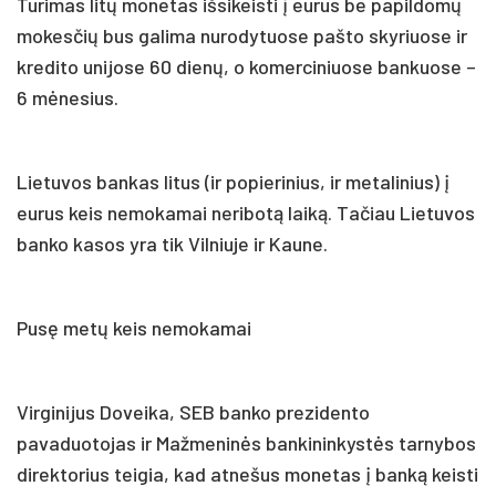
Turimas litų monetas išsikeisti į eurus be papildomų
mokesčių bus galima nurodytuose pašto skyriuose ir
kredito unijose 60 dienų, o komerciniuose bankuose –
6 mėnesius.
Lietuvos bankas litus (ir popierinius, ir metalinius) į
eurus keis nemokamai neribotą laiką. Tačiau Lietuvos
banko kasos yra tik Vilniuje ir Kaune.
Pusę metų keis nemokamai
Virginijus Doveika, SEB banko prezidento
pavaduotojas ir Mažmeninės bankininkystės tarnybos
direktorius teigia, kad atnešus monetas į banką keisti