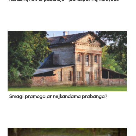
Sma­gi pra­mo­ga ar neį­kan­da­ma pra­ban­ga?