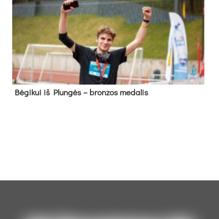
Bė­gi­kui iš Plun­gės – bron­zos me­da­lis