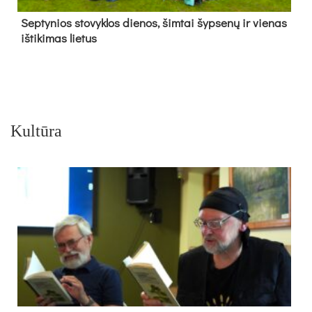
Sep­ty­nios sto­vyk­los die­nos, šim­tai šyp­se­nų ir vie­nas
iš­ti­ki­mas lie­tus
Kultūra