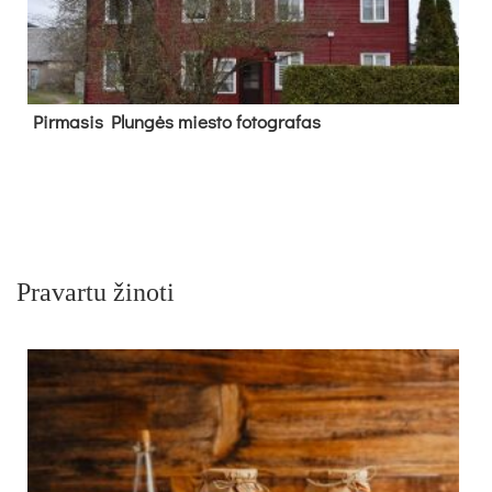
Pir­ma­sis Plun­gės mies­to fo­tog­ra­fas
Pravartu žinoti