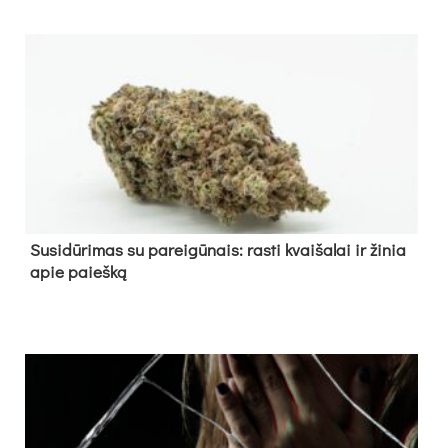
Su­si­dū­ri­mas su pa­rei­gū­nais: ras­ti kvai­ša­lai ir ži­nia
apie paieš­ką