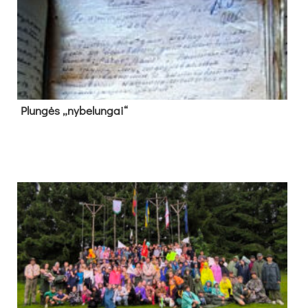
Plun­gės „ny­be­lun­gai“