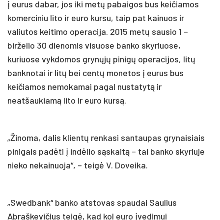
į eurus dabar, jos iki metų pabaigos bus keičiamos
komerciniu lito ir euro kursu, taip pat kainuos ir
valiutos keitimo operacija. 2015 metų sausio 1 –
birželio 30 dienomis visuose banko skyriuose,
kuriuose vykdomos grynųjų pinigų operacijos, litų
banknotai ir litų bei centų monetos į eurus bus
keičiamos nemokamai pagal nustatytą ir
neatšaukiamą lito ir euro kursą.
„Žinoma, dalis klientų renkasi santaupas grynaisiais
pinigais padėti į indėlio sąskaitą – tai banko skyriuje
nieko nekainuoja“, – teigė V. Doveika.
„Swedbank“ banko atstovas spaudai Saulius
Abraškevičius teigė, kad kol euro įvedimui