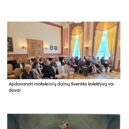
Ap­do­va­no­ti moks­lei­vių dai­nų šven­tės ko­lek­ty­vų va­
do­vai