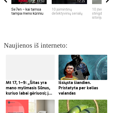
17:50
12:25
Se7en – kai tamsa
10 įsimintinų
10 įtemptų, k
tampa meno kūriniu
detektyvinių serialų
stingdančių k
istorijų
Naujienos iš interneto: