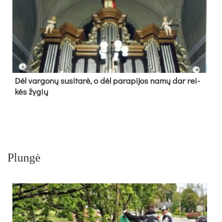
Dėl var­go­nų su­si­ta­rė, o dėl pa­ra­pi­jos na­mų dar rei­
kės žy­gių
Plungė