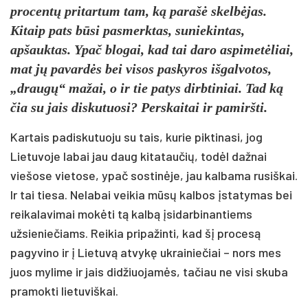
procentų pritartum tam, ką parašė skelbėjas.
Kitaip pats būsi pasmerktas, suniekintas,
apšauktas. Ypač blogai, kad tai daro aspimetėliai,
mat jų pavardės bei visos paskyros išgalvotos,
„draugų“ mažai, o ir tie patys dirbtiniai. Tad ką
čia su jais diskutuosi? Perskaitai ir pamiršti.
Kartais padiskutuoju su tais, kurie piktinasi, jog
Lietuvoje labai jau daug kitataučių, todėl dažnai
viešose vietose, ypač sostinėje, jau kalbama rusiškai.
Ir tai tiesa. Nelabai veikia mūsų kalbos įstatymas bei
reikalavimai mokėti tą kalbą įsidarbinantiems
užsieniečiams. Reikia pripažinti, kad šį procesą
pagyvino ir į Lietuvą atvykę ukrainiečiai – nors mes
juos mylime ir jais didžiuojamės, tačiau ne visi skuba
pramokti lietuviškai.