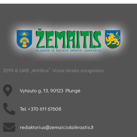
2019 © UAB „Antikva“. Visos teisės saugomos.
Vytauto g. 13, 90123 Plungė
Tel. +370 611 67608
redaktorius@zemaiciolaikrastis.lt