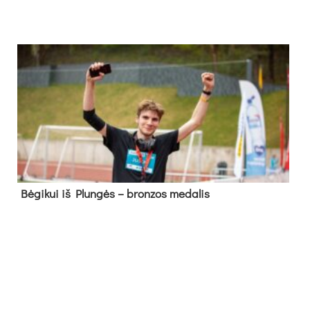
Bė­gi­kui iš Plun­gės – bron­zos me­da­lis