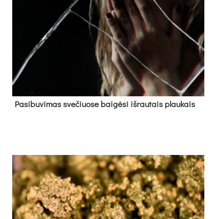
Pa­si­bu­vi­mas sve­čiuo­se bai­gė­si iš­rau­tais plau­kais