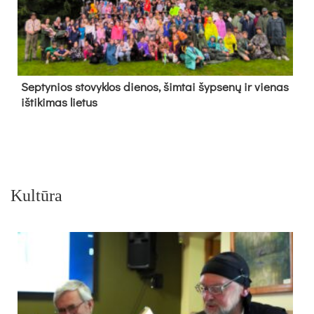
Sep­ty­nios sto­vyk­los die­nos, šim­tai šyp­se­nų ir vie­nas
iš­ti­ki­mas lie­tus
Kultūra