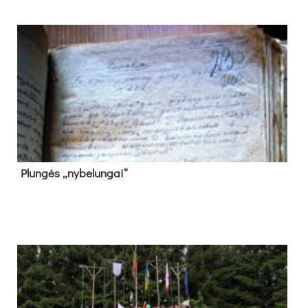
Plun­gės „ny­be­lun­gai“