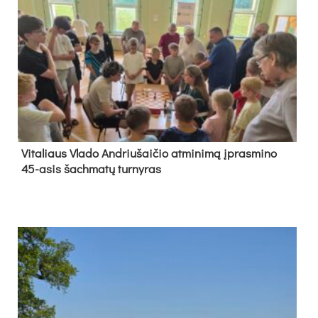
Vi­ta­liaus Vla­do And­riu­šai­čio at­mi­ni­mą įpras­mi­no
45-asis šach­ma­tų tur­ny­ras