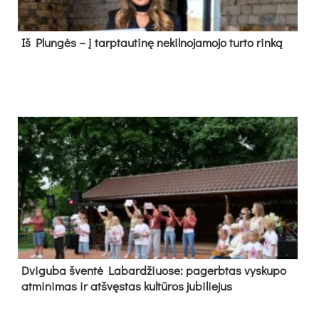
Iš Plungės – į tarptautinę nekilnojamojo turto rinką
Dvi­gu­ba šven­tė La­bar­džiuo­se: pa­gerb­tas vys­ku­po
at­mi­ni­mas ir at­švęs­tas kul­tū­ros ju­bi­lie­jus