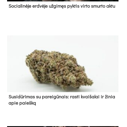
So­cia­li­nė­je erd­vė­je už­gi­męs pyk­tis vir­to smur­to ak­tu
Su­si­dū­ri­mas su pa­rei­gū­nais: ras­ti kvai­ša­lai ir ži­nia
apie paieš­ką