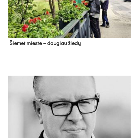
Šie­met mies­te – dau­giau žie­dų