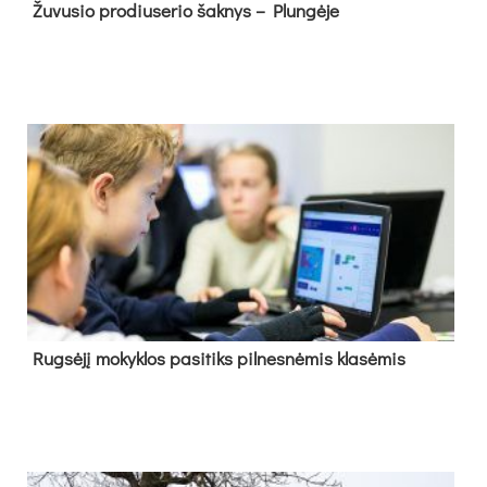
Žu­vu­sio pro­diu­se­rio šak­nys – Plun­gė­je
Rug­sė­jį mo­kyk­los pa­si­tiks pil­nes­nė­mis kla­sė­mis