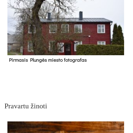
Pir­ma­sis Plun­gės mies­to fo­tog­ra­fas
Pravartu žinoti