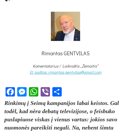
Rimantas GENTVILAS
Komentatorius /
Laikraštis „Žemaitis“
El. paštas: rimantas.gentvilas@gmail.com
Facebook
Messenger
WhatsApp
Viber
Share
Rinkimų į Seimą kampanijos labai keistos. Gal
todėl, kad nėra debatų televizijose, o feisbuko
puslapiuose viskas į vienus vartus: jokios savo
nuomonės pareikšti negali. Na, nebent šimtu