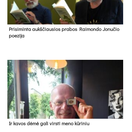
Pri­si­min­ta aukš­čiau­sios pra­bos Rai­mon­do Jo­nu­čio
poe­zi­ja
Ir ka­vos dė­mė ga­li virs­ti me­no kū­ri­niu