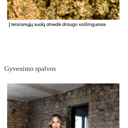
Į tei­sia­mų­jų suo­lą at­ve­dė drau­go vai­šin­gu­mas
Gyvenimo spalvos