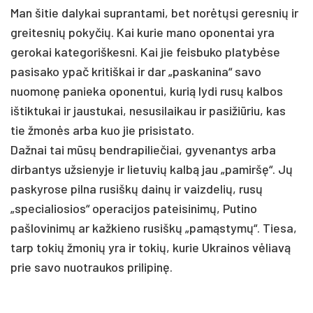
Man šitie dalykai suprantami, bet norėtųsi geresnių ir
greitesnių pokyčių. Kai kurie mano oponentai yra
gerokai kategoriškesni. Kai jie feisbuko platybėse
pasisako ypač kritiškai ir dar „paskanina“ savo
nuomonę panieka oponentui, kurią lydi rusų kalbos
ištiktukai ir jaustukai, nesusilaikau ir pasižiūriu, kas
tie žmonės arba kuo jie prisistato.
Dažnai tai mūsų bendrapiliečiai, gyvenantys arba
dirbantys užsienyje ir lietuvių kalbą jau „pamiršę“. Jų
paskyrose pilna rusiškų dainų ir vaizdelių, rusų
„specialiosios“ operacijos pateisinimų, Putino
pašlovinimų ar kažkieno rusiškų „pamąstymų“. Tiesa,
tarp tokių žmonių yra ir tokių, kurie Ukrainos vėliavą
prie savo nuotraukos prilipinę.