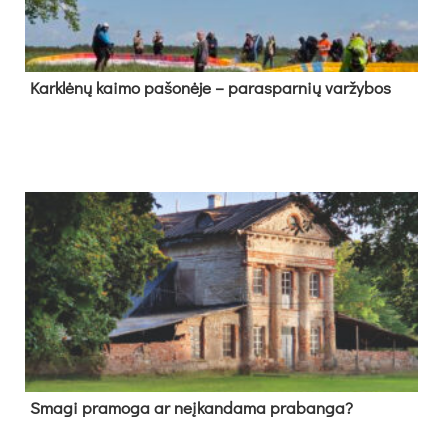
Kark­lė­nų kai­mo pa­šo­nė­je – pa­ras­par­nių var­žy­bos
Sma­gi pra­mo­ga ar neį­kan­da­ma pra­ban­ga?