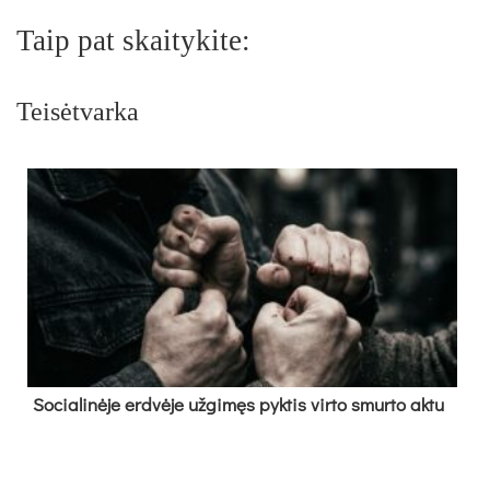
Taip pat skaitykite:
Teisėtvarka
So­cia­li­nė­je erd­vė­je už­gi­męs pyk­tis vir­to smur­to ak­tu