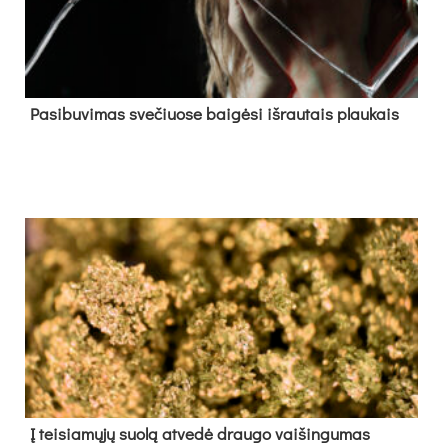
Pa­si­bu­vi­mas sve­čiuo­se bai­gė­si iš­rau­tais plau­kais
Į tei­sia­mų­jų suo­lą at­ve­dė drau­go vai­šin­gu­mas