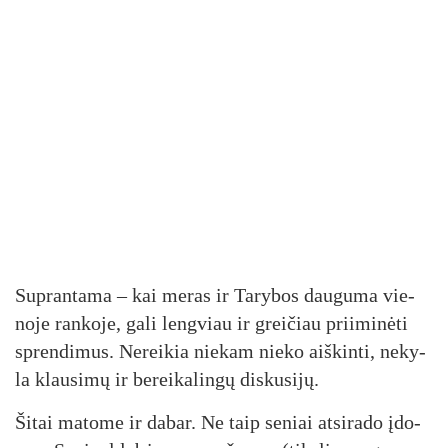
Sup­ran­ta­ma – kai me­ras ir Ta­ry­bos dau­gu­ma vie­
no­je ran­ko­je, ga­li leng­viau ir grei­čiau prii­mi­nė­ti
spren­di­mus. Ne­rei­kia nie­kam nie­ko aiš­kin­ti, ne­ky­
la klau­si­mų ir be­rei­ka­lin­gų dis­ku­si­jų.
Ši­tai ma­to­me ir da­bar. Ne taip se­niai at­si­ra­do įdo­