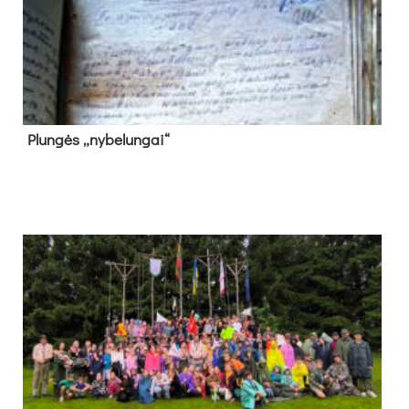
Plun­gės „ny­be­lun­gai“