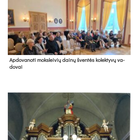
Ap­do­va­no­ti moks­lei­vių dai­nų šven­tės ko­lek­ty­vų va­
do­vai