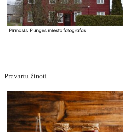
Pir­ma­sis Plun­gės mies­to fo­tog­ra­fas
Pravartu žinoti