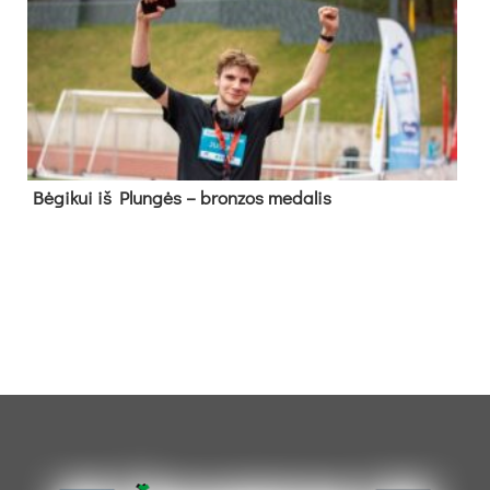
Bė­gi­kui iš Plun­gės – bron­zos me­da­lis