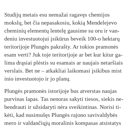
Stu­di­jų me­tais esu ne­ma­žai ra­ga­vęs che­mi­jos
moks­lų, bet čia ne­pa­sa­ko­siu, ko­kią Men­de­le­je­vo
che­mi­nių ele­men­tų len­te­lę gau­si­me su oru ir van­
de­niu in­ves­tuo­to­jui įsi­kū­rus be­veik 100-o hek­ta­rų
te­ri­to­ri­jo­je Plun­gės pa­kraš­ty. Ar to­kios pra­mo­nės
esam ver­ti? Juk to­je te­ri­to­ri­jo­je ar bet kur ki­tur ga­
li­ma drą­siai plės­tis su esa­mais ar nau­jais ne­tar­šiais
vers­lais. Bet ne – at­kak­liai lai­ko­ma­si įsi­ki­bus mis­t
i­nio in­ves­tuo­to­jo ir jo pla­nų.
Plun­gės pra­mo­nės is­to­ri­jo­je bus at­vers­tas nau­jas
pur­vi­nas la­pas. Tas ne­no­ras sa­ky­ti tie­sos, sie­kis ne­
bend­rau­ti ir už­si­da­ry­ti nė­ra svei­kin­ti­nas. No­ri­si ti­
kė­ti, kad nu­si­mu­šęs Plun­gės ra­jo­no sa­vi­val­dy­bės
me­ro ir val­dan­čių­jų mo­ra­li­nis kom­pa­sas at­si­sta­tys