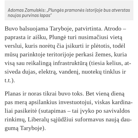
Ado­mas Za­muls­kis: „Plun­gės pra­mo­nės is­to­ri­jo­je bus at­vers­tas
nau­jas pur­vi­nas la­pas“
Bu­vo bal­suo­ja­ma Ta­ry­bo­je, pa­tvir­tin­ta. At­ro­do –
pa­pras­ta ir aiš­ku, Plun­gė tu­ri nu­si­ma­čiu­si vie­tą
vers­lui, ku­ris no­rė­tų čia įsi­kur­ti ir plė­to­tis, to­dėl
mū­sų pa­rink­to­je te­ri­to­ri­jo­je per­ka­si že­mes, ku­ria
vi­są sau rei­ka­lin­gą inf­rast­ruk­tū­rą (tie­sia ke­lius, at­
si­ve­da du­jas, elekt­rą, van­de­nį, nuo­te­kų tink­lus ir
t.t.).
Pla­nas ir no­ras tik­rai bu­vo toks. Bet vie­ną die­ną
pas me­rą ap­si­lan­kius in­ves­tuo­to­jui, vis­kas kar­di­na­
liai pa­si­kei­tė (su­ta­pi­mas – tai įvy­ko po sa­vi­val­dos
rin­ki­mų, Li­be­ra­lų są­jū­džiui su­for­ma­vus nau­ją dau­
gu­mą Ta­ry­bo­je).