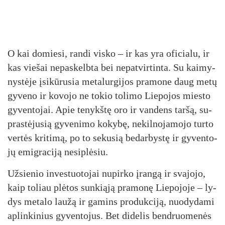
O kai do­mie­si, ran­di vis­ko – ir kas yra ofi­cia­lu, ir
kas vie­šai ne­pas­kelb­ta bei ne­pat­vir­tin­ta. Su kai­my­
nys­tė­je įsi­kū­ru­sia me­ta­lur­gi­jos pra­mo­ne daug me­tų
gy­ve­no ir ko­vo­jo ne to­kio to­li­mo Lie­po­jos mies­to
gy­ven­to­jai. Apie te­nykš­tę oro ir van­dens tar­šą, su­
pras­tė­ju­sią gy­ve­ni­mo ko­ky­bę, ne­kil­no­ja­mo­jo tur­to
ver­tės kri­ti­mą, po to se­ku­sią be­dar­bys­tę ir gy­ven­to­
jų emig­ra­ci­ją ne­si­plė­siu.
Už­sie­nio in­ves­tuo­to­jai nu­pir­ko įran­gą ir sva­jo­jo,
kaip to­liau plė­tos sun­kią­ją pra­mo­nę Lie­po­jo­je – ly­
dys me­ta­lo lau­žą ir ga­mins pro­duk­ci­ją, nuo­dy­da­mi
ap­lin­ki­nius gy­ven­to­jus. Bet di­de­lis bend­ruo­me­nės