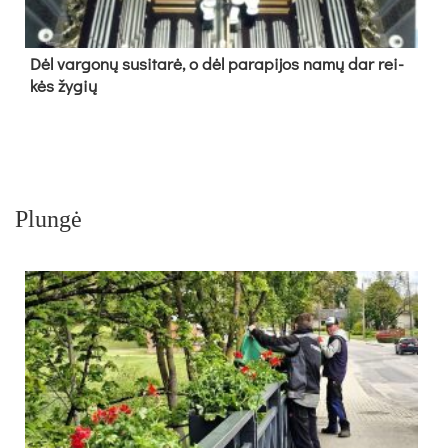
Dėl var­go­nų su­si­ta­rė, o dėl pa­ra­pi­jos na­mų dar rei­
kės žy­gių
Plungė