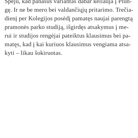
Spė­ju, kad pa­na­šus va­rian­tas da­bar ke­liau­ja į Plun­
gę. Ir ne be me­ro bei val­dan­čių­jų pri­ta­ri­mo. Tre­čia­
die­nį per Ko­le­gi­jos po­sė­dį pa­ma­tęs nau­jai pa­reng­tą
pra­mo­nės par­ko stu­di­ją, iš­gir­dęs at­sa­ky­mus į me­
rui ir stu­di­jos ren­gė­jai pa­teik­tus klau­si­mus bei pa­
ma­tęs, kad į kai ku­riuos klau­si­mus ven­gia­ma at­sa­
ky­ti – li­kau šo­ki­ruo­tas.