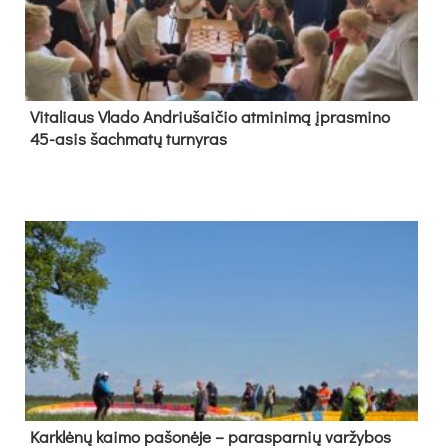
Vi­ta­liaus Vla­do And­riu­šai­čio at­mi­ni­mą įpras­mi­no
45-asis šach­ma­tų tur­ny­ras
Kark­lė­nų kai­mo pa­šo­nė­je – pa­ras­par­nių var­žy­bos