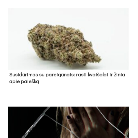
Su­si­dū­ri­mas su pa­rei­gū­nais: ras­ti kvai­ša­lai ir ži­nia
apie paieš­ką