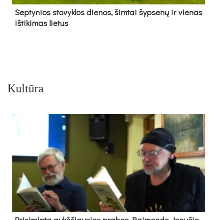
Sep­ty­nios sto­vyk­los die­nos, šim­tai šyp­se­nų ir vie­nas
iš­ti­ki­mas lie­tus
Kultūra
Pri­si­min­ta aukš­čiau­sios pra­bos Rai­mon­do Jo­nu­čio