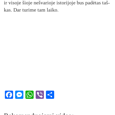
ir vi­so­je šio­je ne­šva­rio­je is­to­ri­jo­je bus pa­dė­tas taš­
kas. Dar tu­ri­me tam lai­ko.
Facebook
Messenger
WhatsApp
Viber
Share