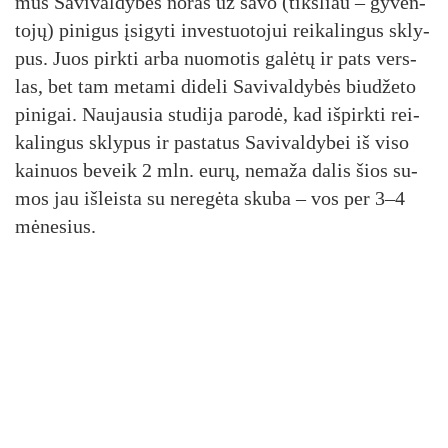
mus Sa­vi­val­dy­bės no­ras už sa­vo (tiks­liau – gy­ven­
to­jų) pi­ni­gus įsi­gy­ti in­ves­tuo­to­jui rei­ka­lin­gus skly­
pus. Juos pirk­ti ar­ba nuo­mo­tis ga­lė­tų ir pa­ts vers­
las, bet tam me­ta­mi di­de­li Sa­vi­val­dy­bės biu­dže­to
pi­ni­gai. Nau­jau­sia stu­di­ja pa­ro­dė, kad iš­pirk­ti rei­
ka­lin­gus skly­pus ir pa­sta­tus Sa­vi­val­dy­bei iš vi­so
kai­nuos be­veik 2 mln. eu­rų, ne­ma­ža da­lis šios su­
mos jau iš­leis­ta su ne­re­gė­ta sku­ba – vos per 3–4
mė­ne­sius.