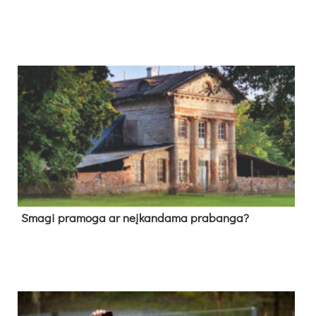
Sma­gi pra­mo­ga ar neį­kan­da­ma pra­ban­ga?