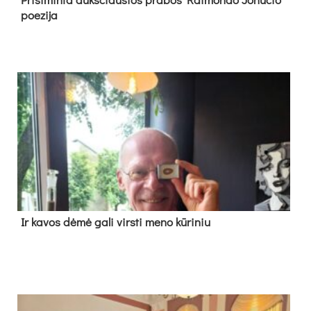
poe­zi­ja
Ir ka­vos dė­mė ga­li virs­ti me­no kū­ri­niu