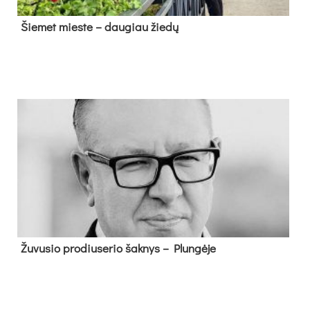
Šie­met mies­te – dau­giau žie­dų
Žu­vu­sio pro­diu­se­rio šak­nys – Plun­gė­je