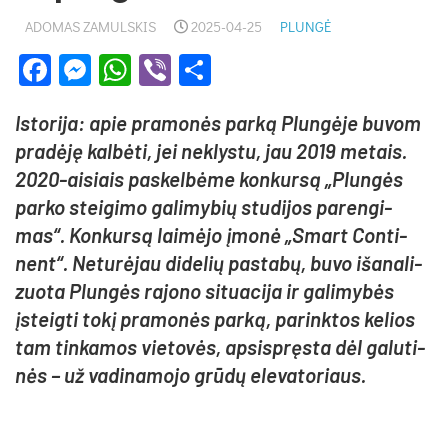
ADOMAS ZAMULSKIS
2025-04-25
PLUNGĖ
Facebook
Messenger
WhatsApp
Viber
Share
Is­to­ri­ja: apie pra­mo­nės par­ką Plun­gė­je bu­vom
pra­dė­ję kal­bė­ti, jei ne­klys­tu, jau 2019 me­tais.
2020-ai­siais pa­skel­bė­me kon­kur­są „Plun­gės
par­ko stei­gi­mo ga­li­my­bių stu­di­jos pa­ren­gi­
mas“. Kon­kur­są lai­mė­jo įmo­nė „Smart Con­ti­
nent“. Ne­tu­rė­jau di­de­lių pa­sta­bų, bu­vo iša­na­li­
zuo­ta Plun­gės ra­jo­no si­tua­ci­ja ir ga­li­my­bės
įsteig­ti to­kį pra­mo­nės par­ką, pa­rink­tos ke­lios
tam tin­ka­mos vie­to­vės, ap­si­spręs­ta dėl ga­lu­ti­
nės – už va­di­na­mo­jo grū­dų ele­va­to­riaus.