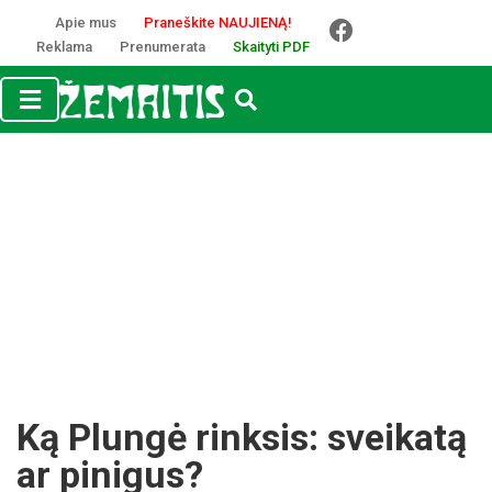
Apie mus
Praneškite NAUJIENĄ!
Reklama
Prenumerata
Skaityti PDF
Ką Plun­gė rink­sis: svei­ka­tą
ar pi­ni­gus?