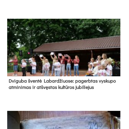
Dvi­gu­ba šven­tė La­bar­džiuo­se: pa­gerb­tas vys­ku­po
at­mi­ni­mas ir at­švęs­tas kul­tū­ros ju­bi­lie­jus