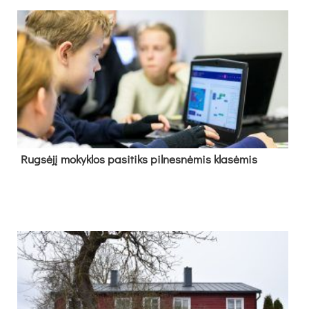
Rug­sė­jį mo­kyk­los pa­si­tiks pil­nes­nė­mis kla­sė­mis