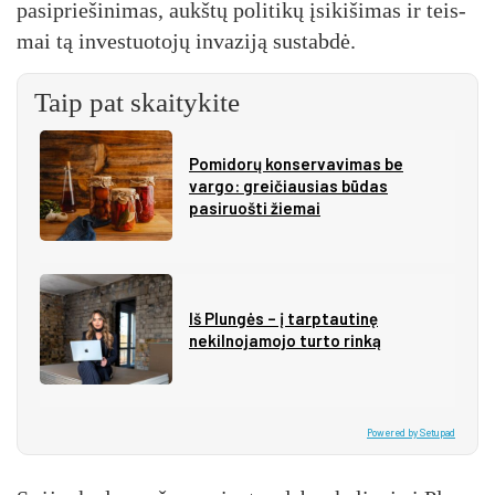
pa­si­prie­ši­ni­mas, aukš­tų po­li­ti­kų įsi­ki­ši­mas ir teis­
mai tą in­ves­tuo­to­jų in­va­zi­ją su­stab­dė.
Taip pat skaitykite
Pomidorų konservavimas be
vargo: greičiausias būdas
pasiruošti žiemai
Iš Plungės – į tarptautinę
nekilnojamojo turto rinką
Powered by Setupad