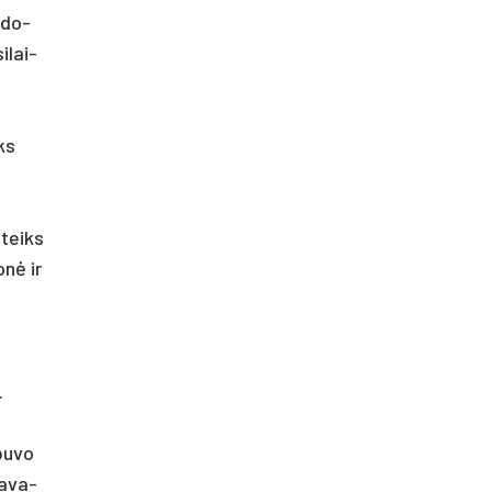
a­do­
i­lai­
oks
 teiks
onė ir
.
bu­vo
pa­va­