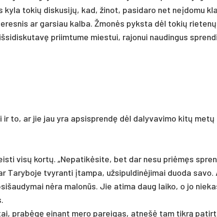
s ky­la to­kių dis­ku­sijų, kad, ži­not, pa­si­da­ro net ne­įdo­mu kl
 ge­res­nis ar gar­siau kal­ba. Žmonės pyks­ta dėl to­kių rie­tenų
š­si­dis­ku­tavę priim­tu­me mies­tui, ra­jo­nui nau­din­gus spren­d
vo­si ir to, ar jie jau yra ap­si­sprendę dėl da­ly­va­vi­mo kitų met
leis­ti visų kortų. „Ne­pa­tikė­si­te, bet dar ne­su pri­ėmęs spren
 Ta­ry­bo­je tvy­ran­ti įtam­pa, už­si­pul­dinė­ji­mai duo­da sa­vo.
­si­šau­dy­mai nėra ma­lonūs. Jie ati­ma daug lai­ko, o jo nie­k
s.
­tai, pra­bėgę ei­nant me­ro pa­rei­gas, at­nešė tam tikrą pa­tirtį