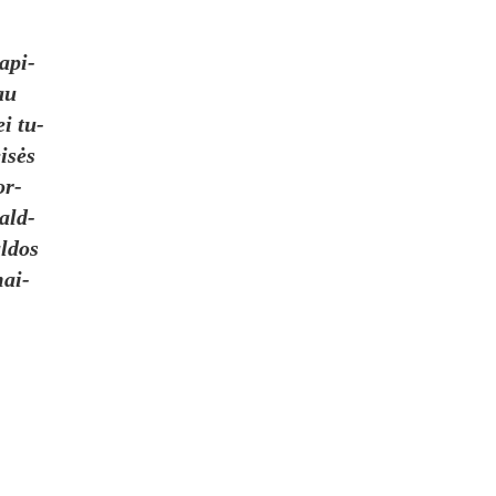
 api­
iau
ei tu­
eisės
or­
vald­
l­dos
mai­