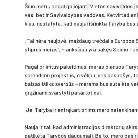
Šiuo me­tu, pa­gal ga­lio­jantį Vie­tos sa­vi­val­dos 
vas, bet ir Sa­vi­val­dybės va­do­vas. Ket­vir­ta­dien
kius, nu­sta­ty­ta, kad nau­jai iš­rink­ta Ta­ry­ba bus at­s
„Tai nėra nau­jovė, maž­daug treč­da­lis Eu­ro­pos Sąj
stip­rus me­ras“, − anks­čiau yra sakęs Sei­mo Teisės
Pa­gal priim­tus pa­kei­ti­mus, me­ras pla­nuos Ta­ry
spren­dimų pro­jek­tus, o vėliau juos pa­si­ra­šys, ta
bal­sas iš­liks svarbūs – me­rams bus su­teik­ta ve­t
grąži­na­mi svars­ty­ti pa­kar­to­ti­nai.
Jei Ta­ry­ba ir ant­rąkart priims me­ro ne­ten­ki­nan
Nau­ja ir tai, kad ad­mi­nist­ra­ci­jos di­rek­to­rių sk
pa­tikė­ta Ta­ry­bos dau­gu­mai). Be to, me­ro pa­si­rin