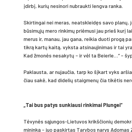
įdirbį, ku­rių ne­si­no­ri nu­brauk­ti leng­va ran­ka.
Skir­tin­gai nei me­ras, neatsk­leidęs sa­vo planų, j
būsimųjų me­ro rin­kimų pri­ėmu­si jau prie­š kurį lai
me­rus ir, ma­nau, jau ga­na, rei­kia duo­ti pro­gą pa
tikrą kartų kaitą, vyks­ta at­si­nau­ji­ni­mas ir tai yra 
Kad žmonės ne­sa­kytų – ir vėl ta Beier­le…“ – šyp­so­
Pak­laus­ta, ar nu­jau­čia, tarp ko šįkart vyks ar­ši
čiau sakė, kad di­de­lių staig­menų čia tikė­tis ne­re
„Tai bus pa­tys sun­kiau­si rin­ki­mai Plun­gei“
Tėvynės sąjun­gos-Lie­tu­vos krikš­čio­nių de­mok­ratų
mi­ninką – juo pa­skir­tas Ta­ry­bos na­rys Ado­mas Za­