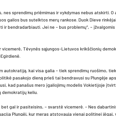
es, nes spren­dimų pri­ėmi­mas ir vyk­dy­mas ne­bus at­skir­ti. O
 vi­sos ga­lios bus su­telk­tos merų ran­ko­se. Duok Die­ve rinkė­jai
i ir bend­ra­dar­biau­ti. Jei ne – bus pro­blemų“, – įžval­go­mis 
ir vi­ce­merė, Tėvynės sąjun­gos-Lie­tu­vos krikš­čio­nių de­mok
-Egir­dienė.
m au­tok­ra­tiją, kai vi­sa ga­lia – tiek spren­dimų ruo­ši­mo, tiek
li­tikė pa­sa­ko­jo dieną prie­š tai bend­ra­vu­si su Plungė­je ap­s
u­si, kad pa­na­šus me­ro įga­lio­jimų mo­de­lis Vo­kie­ti­jo­je įtvir­
de­mok­ra­tijų ke­liu.
 bet gal ir pa­si­tei­sins, – svarstė vi­ce­merė. – Nes da­bar­ti­
a­ci­ja Plungėj, kur me­ras at­sto­vau­ja vie­nai po­li­ti­nei jėgai,