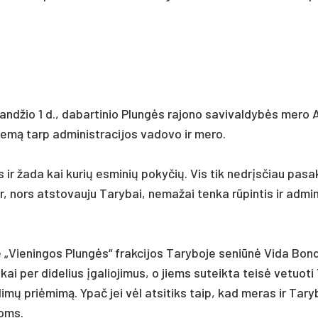
a­land­žio 1 d., da­bar­ti­nio Plungės ra­jo­no sa­vi­val­dybės me­ro
emą tarp ad­mi­nist­ra­ci­jos va­do­vo ir me­ro.
us ir ža­da kai ku­rių es­mi­nių po­ky­čių. Vis tik ne­drįsčiau pa­sa­k
nors at­sto­vau­ju Ta­ry­bai, ne­ma­žai ten­ka rūpin­tis ir ad­mi­
„Vie­nin­gos Plungės“ frak­ci­jos Ta­ry­bo­je se­niūnė Vi­da Bon
kai per di­de­lius įga­lio­ji­mus, o jiems su­teik­ta teisė ve­tuo­ti
­dimų pri­ėmimą. Ypač jei vėl at­si­tiks taip, kad me­ras ir Ta­ry
goms.