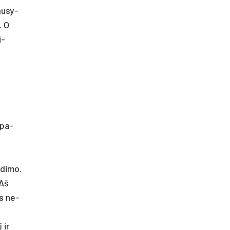
au­sy­
. O
i­
ų pa­
­di­mo.
 Aš
as ne­
 ir