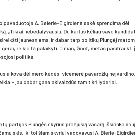
o pa­va­duo­to­ja A. Beier­le-Ei­gir­dienė sakė spren­dimą dėl
ką. „Tik­rai ne­be­da­ly­vau­siu. Du kar­tus kėliau sa­vo kan­di­da
­si­reikš­ti jau­nes­niems. Ir da­bar tarp po­li­tikų Plungėj ma­t
ge­rai, rei­kia tą pa­lai­ky­ti. O man, ži­not, me­tas pa­si­trauk­ti į
jo­si po­li­tikė.
au­sia ko­va dėl me­ro kėdės, vi­ce­merė pa­vard­žių ne­įvar­di­no
i­kia – jau da­bar ga­na aki­vaizdūs tam tikri ly­de­riai.
 par­ti­jos Plungės sky­rius pra­ėju­sią va­sarą iš­si­rin­ko nau
muls­kis. Iki tol šiam sky­riui va­do­va­vu­si A. Bier­le-Ei­gir­di