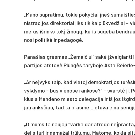
„Ma­no su­pra­ti­mu, to­kie po­ky­čiai įneš su­maiš­ti
nist­ra­ci­jos di­rek­to­riai liks tik kaip ūkved­žiai –
me­rus iš­rinks tokį žmogų, ku­ris su­ge­ba bend­rau­t
no­si po­li­tikė ir pe­da­gogė.
Pa­na­šias grėsmes „Že­mai­čiui“ sakė įžvel­gian­ti 
par­ti­jos at­stovė Plungės ta­ry­bo­je As­ta Beier­le
„Ar ne­įvyks taip, kad vie­toj de­mok­ra­ti­jos turė­si
vyk­dy­mo – bus vie­no­se ran­ko­se?“ – svarstė ji. Po­
kiu­sia Men­de­no mies­to de­le­ga­ci­ja ir iš jos iš­gir­d
jau anks­čiau, tad ta pra­sme Lie­tu­va ei­na senųjų 
„O mums ta nau­jo­ji tvar­ka dar at­ro­do ne­įpras­ta,
de­lis tu­ri ir ne­ma­žai trūkumų. Ma­to­me, ko­kia si­tu