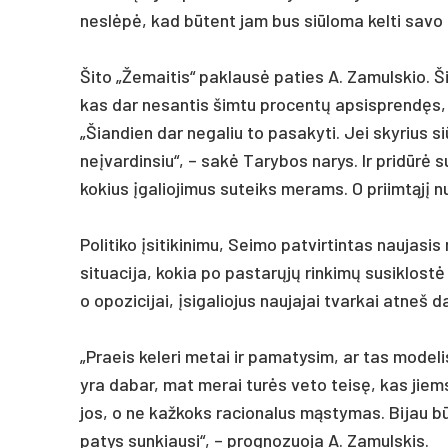
ne­slėpė, kad būtent jam bus siū­lo­ma kel­ti sa­vo 
Ši­to „Že­mai­tis“ pa­klausė pa­ties A. Za­muls­kio. Šiu
kas dar ne­san­tis šim­tu pro­centų ap­si­sprendęs, a
„Šian­dien dar ne­ga­liu to pa­sa­ky­ti. Jei sky­rius 
ne­įvar­din­siu“, – sakė Ta­ry­bos na­rys. Ir pri­dūrė
ko­kius įga­lio­ji­mus su­teiks me­rams. O priimtąjį nu
Po­li­ti­ko įsi­ti­ki­ni­mu, Sei­mo pa­tvir­tin­tas nau­ja­s
si­tua­ci­ja, ko­kia po pa­starųjų rin­kimų su­si­klos
o opo­zi­ci­jai, įsi­ga­lio­jus nau­ja­jai tvar­kai at­neš 
„Praeis ke­le­ri me­tai ir pa­ma­ty­sim, ar tas mo­de­l
yra da­bar, mat me­rai turės ve­to teisę, kas jiems 
jos, o ne kaž­koks ra­cio­na­lus mąsty­mas. Bi­jau būt
pa­tys sun­kiau­si“, – pro­gno­zuo­ja A. Za­muls­kis.