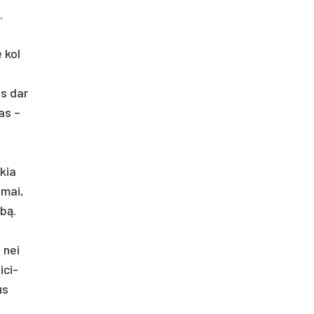
.
ė kol
as dar
mas –
­kia
u­mai,
rbą.
u nei
­ci­
us