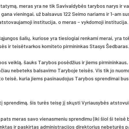
įsta­tymą, me­ras yra ne tik Sa­vi­val­dybės ta­ry­bos na­rys ir v
į ga­na vie­nin­gai, už bal­sa­vus 122 Sei­mo na­riams ir 1-am su­s
to­vau­ja­mo­ji ins­ti­tu­ci­ja, o me­ras – vyk­do­mo­ji ins­ti­tu­ci­ja.
un­gos ša­lių, ku­rio­se yra tie­sio­giai ren­ka­mi me­rai, yra t
 ir teisėt­var­kos ko­mi­te­to pir­mi­nin­kas Sta­sys Šed­ba­ras.
­bos veiklą, šauks Ta­ry­bos po­sėdžius ir jiems pir­mi­nin­kaus,
­čiau ne­be­teks bal­sa­vi­mo Ta­ry­bo­je teisės. Vis tik jo nuo­m
o teisė, ku­ria jiems pa­si­nau­do­jus Ta­ry­bos spren­di­mai bus
tį spren­dimą, šis turės teisę jį skųsti Vy­riau­sybės at­sto­vui
irs pa­ts me­ras sa­vo vie­nas­me­niu spren­di­mu (iki šiol ši teisė 
k­tas ir pa­skir­tas ad­mi­nist­ra­ci­jos di­rek­to­rius ne­be­turės 