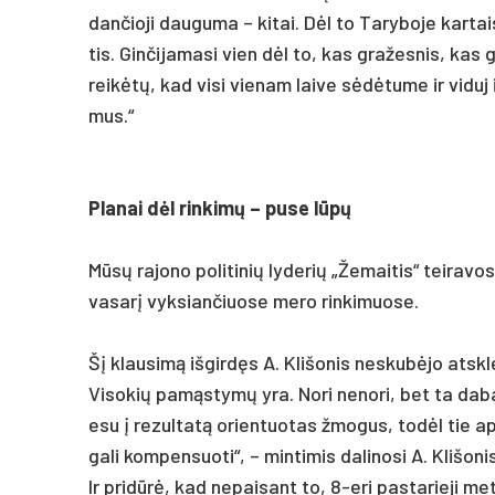
dan­čio­ji dau­gu­ma – ki­tai. Dėl to Ta­ry­bo­je kar­tai
tis. Gin­či­ja­ma­si vien dėl to, kas gra­žes­nis, kas
reikėtų, kad vi­si vie­nam lai­ve sėdėtu­me ir vi­duj i
mus.“
Pla­nai dėl rin­kimų – pu­se lūpų
Mūsų ra­jo­no po­li­ti­nių ly­de­rių „Že­mai­tis“ tei­ra­
va­sarį vyk­sian­čiuo­se me­ro rin­ki­muo­se.
Šį klau­simą iš­girdęs A. Kli­šo­nis ne­skubė­jo at­sk
Vi­so­kių pamąs­tymų yra. No­ri ne­no­ri, bet ta da­bar
esu į re­zul­tatą orien­tuo­tas žmo­gus, todėl tie ap
ga­li kom­pen­suo­ti“, – min­ti­mis da­li­no­si A. Kli­šo­ni
Ir pri­dūrė, kad ne­pai­sant to, 8-eri pa­sta­rie­ji me