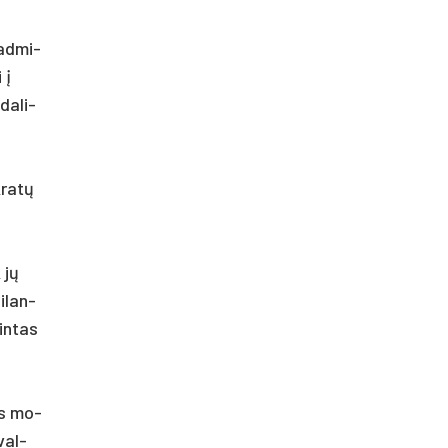
 ad­mi­
 į
da­li­
­ratų
 jų
i­lan­
tin­tas
nis mo­
 val­