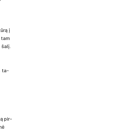
tūrą į
om tam
 šalį.
, ta­
ją pir­
enė