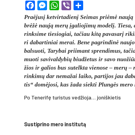
Facebook
Messenger
WhatsApp
Viber
Share
Praė­jusį ket­vir­ta­dienį Sei­mas pri­ėmė naują Vie
brėžė naują merų įga­lio­jimų mo­delį. Tie­sa, da
rink­si­me tie­sio­giai, ta­čiau kitą pa­va­sarį ri­
ri da­bar­ti­niai me­rai. Be­ne pa­grin­dinė nau­j
bal­suo­ti, Ta­ry­bai prii­mant spren­di­mus, ta­
muo­ti sa­vi­val­dy­bių biud­že­tus ir sa­vo nuo­žiū­
žios ir ga­lios bus su­telk­ta vie­no­se – merų – 
rin­kimų dar ne­ma­žai lai­ko, par­ti­jos jau da­b
tis“ domė­jo­si, kas ža­da siek­ti Plungės me­ro
Po Tenerifę turistus vedžioja… joniškietis
Sus­tip­rin­o me­ro ins­ti­tu­tą