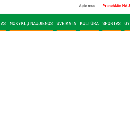
Apie mus
Praneškite NAU
TAS
MOKYKLŲ NAUJIENOS
SVEIKATA
KULTŪRA
SPORTAS
GY