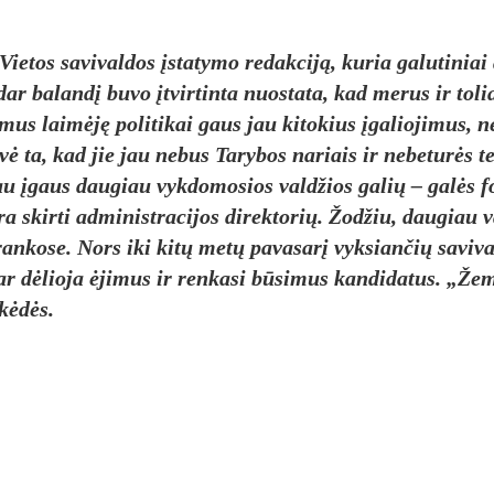
­tos sa­vi­val­dos įsta­ty­mo re­dak­ciją, ku­ria ga­lu­ti­niai
r ba­landį bu­vo įtvir­tin­ta nuo­sta­ta, kad me­rus ir to­l
ki­mus laimėję po­li­ti­kai gaus jau ki­to­kius įga­lio­ji­mus, n
ovė ta, kad jie jau ne­bus Ta­ry­bos na­riais ir ne­be­turės t
čiau įgaus dau­giau vyk­do­mo­sios vald­žios ga­lių – galės f
ra skir­ti ad­mi­nist­ra­ci­jos di­rek­to­rių. Žod­žiu, dau­giau 
ran­ko­se. Nors iki kitų metų pa­va­sarį vyk­sian­čių sa­vi­va
ar dėlio­ja ėji­mus ir ren­ka­si būsi­mus kan­di­da­tus. „Že­
 kėdės.