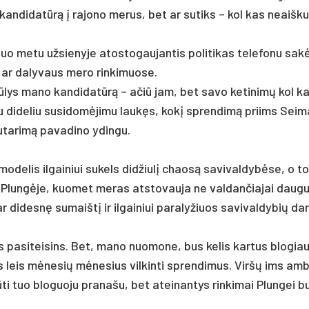
kan­di­datūrą į rajono me­rus, bet ar su­tiks – kol kas neaiš­ku
o me­tu už­sie­ny­je ato­sto­gau­jan­tis po­li­ti­kas te­le­fo­nu sak
r da­ly­vaus me­ro rin­ki­muo­se.
siū­lys ma­no kan­di­datūrą – ačiū jam, bet sa­vo ke­ti­nimų kol k
 su di­de­liu su­si­domė­ji­mu laukęs, kokį spren­dimą priims Sei­
­ta­rimą pa­va­di­no ydin­gu.
is mo­de­lis il­gai­niui su­kels did­žiulį chaosą sa­vi­val­dybė­se, o to
tė Plungė­je, kuo­met me­ras at­sto­vau­ja ne val­dan­čia­jai dau­g
dar di­desnę su­maištį ir il­gai­niui pa­ra­ly­žiuos sa­vi­val­dy­bių da
is pa­si­tei­sins. Bet, ma­no nuo­mo­ne, bus ke­lis kar­tus blo­gia
leis mėne­sių mėne­sius vil­kin­ti spren­di­mus. Viršų ims am­bi
i tuo blo­guo­ju pra­na­šu, bet atei­nan­tys rin­ki­mai Plun­gei b