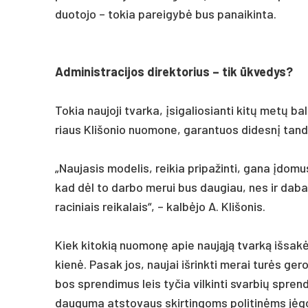
duo­to­jo – to­kia pa­rei­gybė bus pa­nai­kin­ta.
Ad­mi­nist­ra­ci­jos di­rek­to­rius – tik ūkve­dys?
To­kia nau­jo­ji tvar­ka, įsi­ga­lio­sian­ti kitų metų b
riaus Kli­šo­nio nuo­mo­ne, ga­ran­tuos di­desnį tan­d
„Nau­ja­sis mo­de­lis, rei­kia pri­pa­žin­ti, ga­na įdo­m
kad dėl to dar­bo me­rui bus dau­giau, nes ir da­bar, 
ra­ci­niais rei­ka­lais“, – kalbė­jo A. Kli­šo­nis.
Kiek ki­to­kią nuo­monę apie naująją tvarką iš­sakė 
kienė. Pa­sak jos, nau­jai iš­rink­ti me­rai turės ge­ro­
bos spren­di­mus leis ty­čia vil­kin­ti svar­bių spren
dau­gu­ma at­sto­vaus skir­tin­goms po­li­tinėms jė