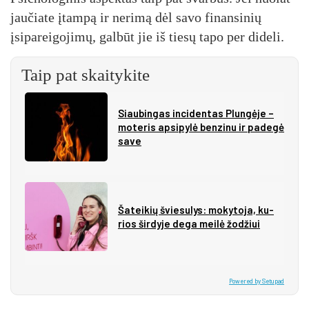
jaučiate įtampą ir nerimą dėl savo finansinių
įsipareigojimų, galbūt jie iš tiesų tapo per dideli.
Taip pat skaitykite
Siau­bin­gas in­ci­den­tas Plun­gė­je –
mo­te­ris ap­si­py­lė ben­zi­nu ir pa­de­gė
sa­ve
Ša­tei­kių švie­su­lys: mo­ky­to­ja, ku­
rios šir­dy­je de­ga mei­lė žo­džiui
Powered by Setupad