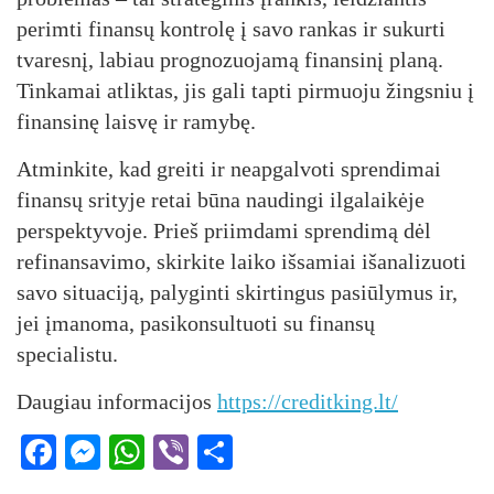
perimti finansų kontrolę į savo rankas ir sukurti
tvaresnį, labiau prognozuojamą finansinį planą.
Tinkamai atliktas, jis gali tapti pirmuoju žingsniu į
finansinę laisvę ir ramybę.
Atminkite, kad greiti ir neapgalvoti sprendimai
finansų srityje retai būna naudingi ilgalaikėje
perspektyvoje. Prieš priimdami sprendimą dėl
refinansavimo, skirkite laiko išsamiai išanalizuoti
savo situaciją, palyginti skirtingus pasiūlymus ir,
jei įmanoma, pasikonsultuoti su finansų
specialistu.
Daugiau informacijos
https://creditking.lt/
Facebook
Messenger
WhatsApp
Viber
Share