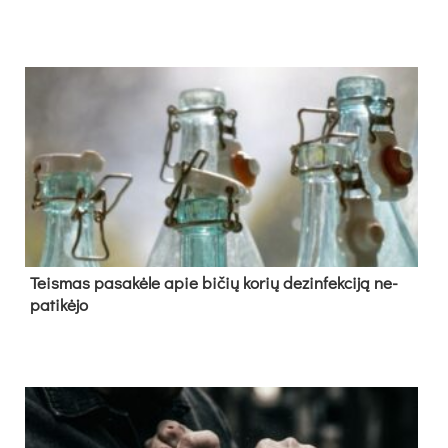
Teis­mas pa­sa­kė­le apie bi­čių ko­rių de­zin­fek­ci­ją ne­
pa­ti­kė­jo