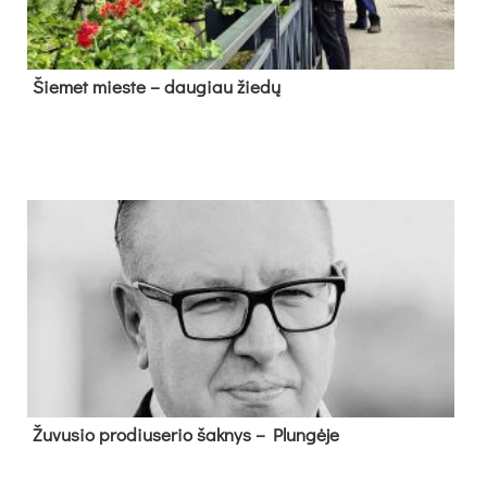
Šie­met mies­te – dau­giau žie­dų
Žu­vu­sio pro­diu­se­rio šak­nys – Plun­gė­je