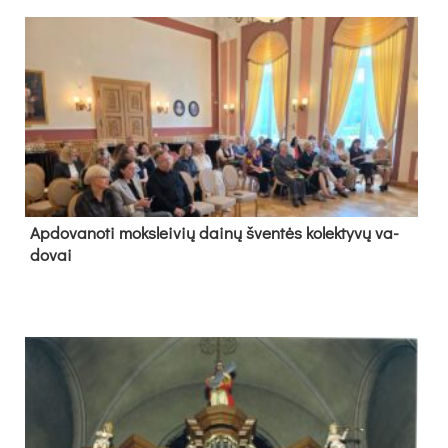
Ap­do­va­no­ti moks­lei­vių dai­nų šven­tės ko­lek­ty­vų va­
do­vai