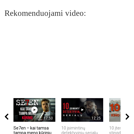
Rekomenduojami video:
17:50
12:25
Se7en – kai tamsa
10 įsimintinų
10 įtemptų, k
tampa meno kūriniu
detektyvinių serialų
stingdančių k