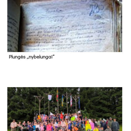
Plun­gės „ny­be­lun­gai“