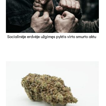
So­cia­li­nė­je erd­vė­je už­gi­męs pyk­tis vir­to smur­to ak­tu