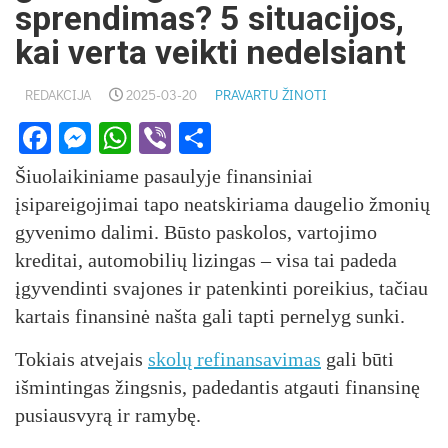
sprendimas? 5 situacijos,
kai verta veikti nedelsiant
REDAKCIJA
2025-03-20
PRAVARTU ŽINOTI
Facebook
Messenger
WhatsApp
Viber
Share
Šiuolaikiniame pasaulyje finansiniai
įsipareigojimai tapo neatskiriama daugelio žmonių
gyvenimo dalimi. Būsto paskolos, vartojimo
kreditai, automobilių lizingas – visa tai padeda
įgyvendinti svajones ir patenkinti poreikius, tačiau
kartais finansinė našta gali tapti pernelyg sunki.
Tokiais atvejais
skolų refinansavimas
gali būti
išmintingas žingsnis, padedantis atgauti finansinę
pusiausvyrą ir ramybę.