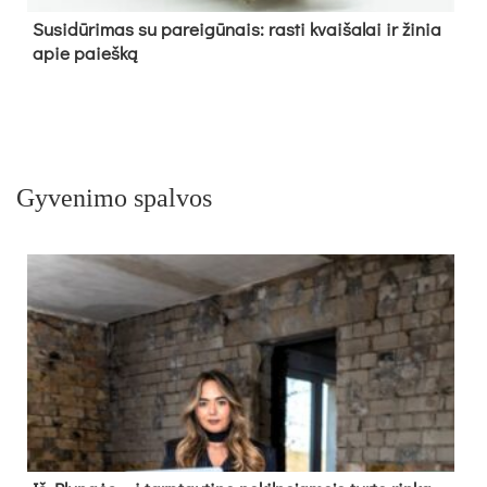
Su­si­dū­ri­mas su pa­rei­gū­nais: ras­ti kvai­ša­lai ir ži­nia
apie paieš­ką
Gyvenimo spalvos