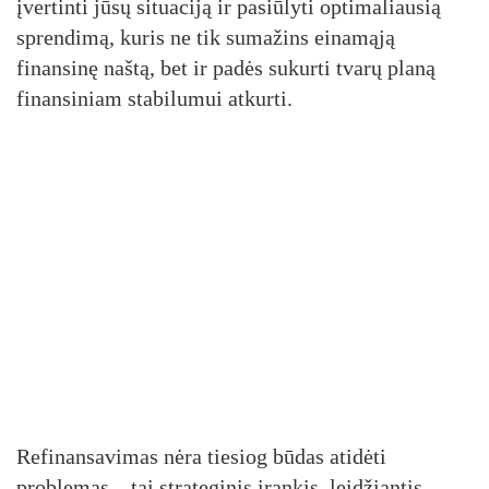
įvertinti jūsų situaciją ir pasiūlyti optimaliausią
sprendimą, kuris ne tik sumažins einamąją
finansinę naštą, bet ir padės sukurti tvarų planą
finansiniam stabilumui atkurti.
Refinansavimas nėra tiesiog būdas atidėti
problemas – tai strateginis įrankis, leidžiantis