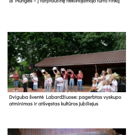
Iš Plungės – į tarptautinę nekilnojamojo turto rinką
Dvi­gu­ba šven­tė La­bar­džiuo­se: pa­gerb­tas vys­ku­po
at­mi­ni­mas ir at­švęs­tas kul­tū­ros ju­bi­lie­jus