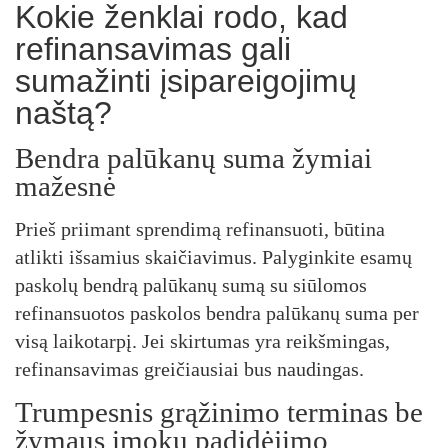
Kokie ženklai rodo, kad
refinansavimas gali
sumažinti įsipareigojimų
naštą?
Bendra palūkanų suma žymiai
mažesnė
Prieš priimant sprendimą refinansuoti, būtina
atlikti išsamius skaičiavimus. Palyginkite esamų
paskolų bendrą palūkanų sumą su siūlomos
refinansuotos paskolos bendra palūkanų suma per
visą laikotarpį. Jei skirtumas yra reikšmingas,
refinansavimas greičiausiai bus naudingas.
Trumpesnis grąžinimo terminas be
žymaus įmokų padidėjimo