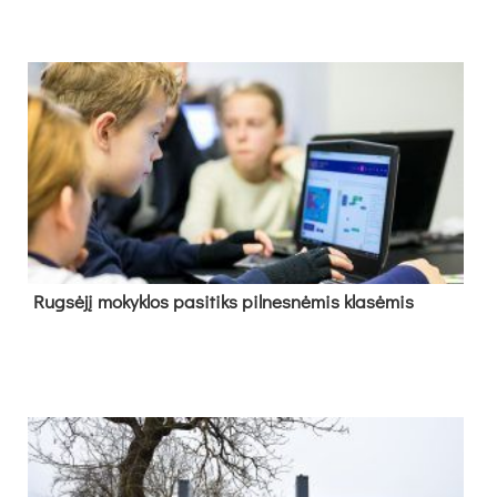
Rug­sė­jį mo­kyk­los pa­si­tiks pil­nes­nė­mis kla­sė­mis