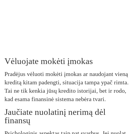
Vėluojate mokėti įmokas
Pradėjus vėluoti mokėti įmokas ar naudojant vieną
kreditą kitam padengti, situacija tampa ypač rimta.
Tai ne tik kenkia jūsų kredito istorijai, bet ir rodo,
kad esama finansinė sistema nebėra tvari.
Jaučiate nuolatinį nerimą dėl
finansų
Psichologinis aspektas taip pat svarbus. Jei nuolat