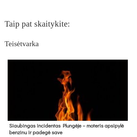
Taip pat skaitykite:
Teisėtvarka
Siau­bin­gas in­ci­den­tas Plun­gė­je – mo­te­ris ap­si­py­lė
ben­zi­nu ir pa­de­gė sa­ve