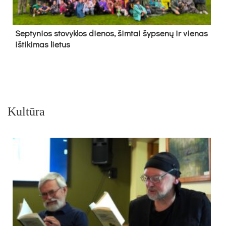
Sep­ty­nios sto­vyk­los die­nos, šim­tai šyp­se­nų ir vie­nas
iš­ti­ki­mas lie­tus
Kultūra