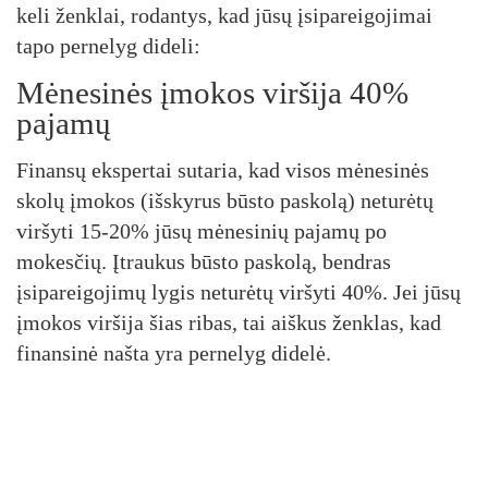
keli ženklai, rodantys, kad jūsų įsipareigojimai
tapo pernelyg dideli:
Mėnesinės įmokos viršija 40%
pajamų
Finansų ekspertai sutaria, kad visos mėnesinės
skolų įmokos (išskyrus būsto paskolą) neturėtų
viršyti 15-20% jūsų mėnesinių pajamų po
mokesčių. Įtraukus būsto paskolą, bendras
įsipareigojimų lygis neturėtų viršyti 40%. Jei jūsų
įmokos viršija šias ribas, tai aiškus ženklas, kad
finansinė našta yra pernelyg didelė.