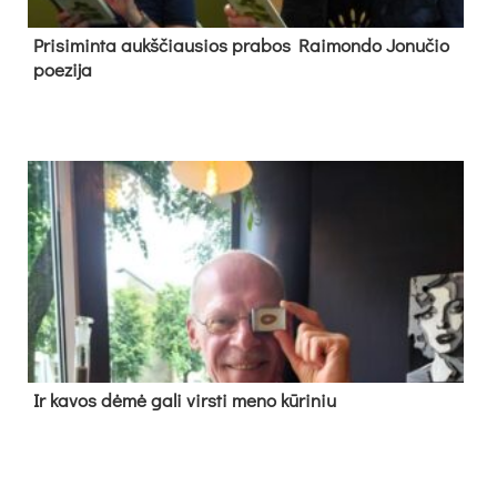
Pri­si­min­ta aukš­čiau­sios pra­bos Rai­mon­do Jo­nu­čio
poe­zi­ja
Ir ka­vos dė­mė ga­li virs­ti me­no kū­ri­niu