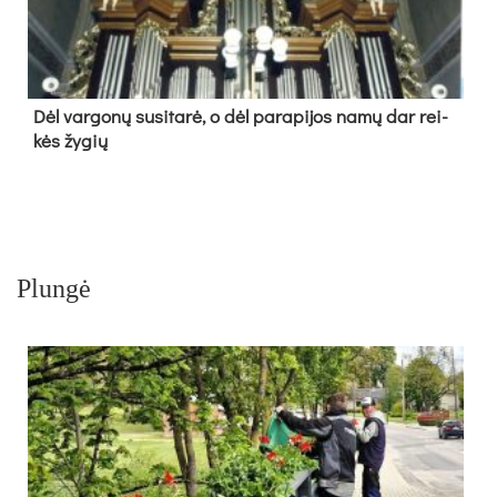
Dėl var­go­nų su­si­ta­rė, o dėl pa­ra­pi­jos na­mų dar rei­
kės žy­gių
Plungė