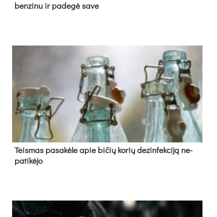
ben­zi­nu ir pa­de­gė sa­ve
Teis­mas pa­sa­kė­le apie bi­čių ko­rių de­zin­fek­ci­ją ne­
pa­ti­kė­jo