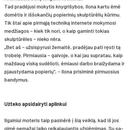
Tad pra­dėju­si mo­ky­tis knyg­ri­šy­bos, Ilo­na kar­tu ėmė
domė­tis ir iš­šo­kan­čių po­pie­ri­nių skulptūrė­lių kūri­mu.
Tik štai apie pirmąją tech­niką in­ter­ne­te mo­ky­mo­si
med­žia­gos – kiek tik no­ri, o kaip ga­min­ti to­kias
skulptūrė­les – nie­ko nėra.
„Bet aš – už­sis­py­ru­si že­maitė, pra­dėjau pa­ti ręsti tą
tro­belę. Pir­miau­sia – gal­vo­je, o kai jau su­pra­tau, kaip
maž­daug viską su­dėlio­ti, ėmiau­si dar­bo brai­žy­da­ma ir
pjaus­ty­da­ma po­pie­rių“, – Ilo­na pri­si­minė pir­muo­sius
ban­dy­mus.
Už­te­ko ap­si­dai­ry­ti ap­lin­kui
Il­gai­niui mo­te­ris taip pa­si­nėrė į šią veiklą, kad iš jos
gimė ne­ma­žai lai­ko rei­ka­lau­jan­tis už­siė­mi­mas. Su sa­