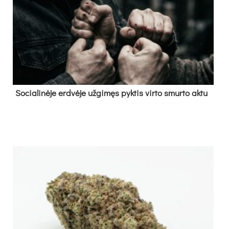
So­cia­li­nė­je erd­vė­je už­gi­męs pyk­tis vir­to smur­to ak­tu