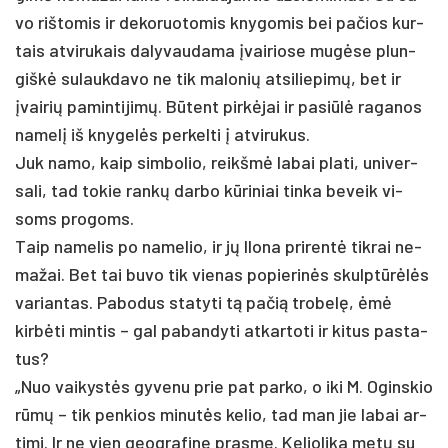
vo riš­to­mis ir de­ko­ruo­to­mis kny­go­mis bei pa­čios kur­
tais at­vi­ru­kais da­ly­vau­da­ma įvai­rio­se mugė­se plun­
giškė su­lauk­da­vo ne tik ma­lo­nių at­si­lie­pimų, bet ir
įvai­rių pa­min­ti­jimų. Būtent pirkė­jai ir pa­si­ūlė ra­ga­nos
na­melį iš kny­gelės per­kel­ti į at­vi­ru­kus.
Juk na­mo, kaip sim­bo­lio, reikšmė la­bai pla­ti, uni­ver­
sa­li, tad to­kie rankų dar­bo kūri­niai tin­ka be­veik vi­
soms pro­goms.
Taip na­me­lis po na­me­lio, ir jų Ilo­na pri­rentė tik­rai ne­
ma­žai. Bet tai bu­vo tik vie­nas po­pie­rinės skulptūrėlės
va­rian­tas. Pa­bo­dus sta­ty­ti tą pa­čią tro­belę, ėmė
kirbė­ti min­tis – gal pa­ban­dy­ti at­kar­to­ti ir ki­tus pa­sta­
tus?
„Nuo vai­kystės gy­ve­nu prie pat par­ko, o iki M. Ogins­kio
rūmų – tik pen­kios mi­nutės ke­lio, tad man jie la­bai ar­
ti­mi. Ir ne vien geog­ra­fi­ne pra­sme. Ke­lio­li­ka metų su