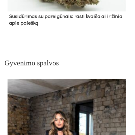
Su­si­dū­ri­mas su pa­rei­gū­nais: ras­ti kvai­ša­lai ir ži­nia
apie paieš­ką
Gyvenimo spalvos