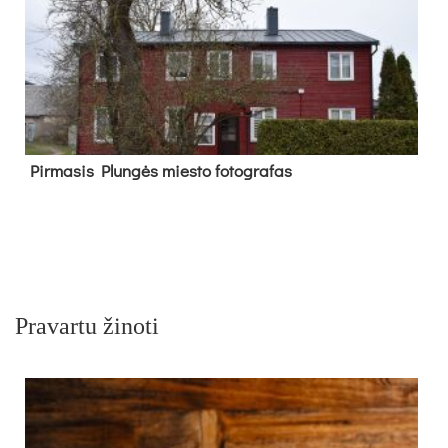
Pir­ma­sis Plun­gės mies­to fo­tog­ra­fas
Pravartu žinoti