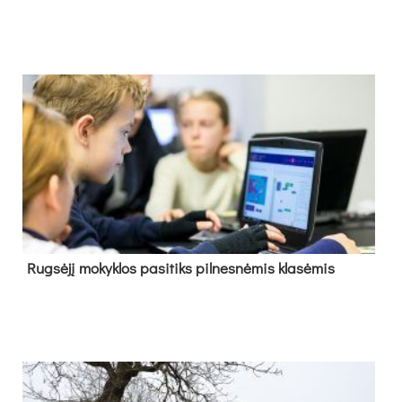
Rug­sė­jį mo­kyk­los pa­si­tiks pil­nes­nė­mis kla­sė­mis