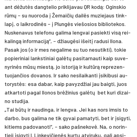
ant dėžutės dang­te­lio pri­kli­ja­vau QR kodą: Ogins­kio
rūmų – su nuo­ro­da į Že­mai­čių dailės mu­zie­jaus tink­
lapį, o laik­ro­dinės – į Plungės vie­šo­sios bib­lio­te­kos.
Nus­ke­na­vus te­le­fo­nu ga­li­ma leng­vai pa­siek­ti visą rei­
ka­lingą in­for­ma­ciją“, – džiaugė­si išeitį ra­du­si Ilo­na.
Pa­sak jos (o ir mes ne­ga­li­me su tuo ne­su­tik­ti), to­kie
po­pie­ri­niai lanks­ti­niai galėtų pa­si­tar­nau­ti kaip su­ve­
ny­rinės mūsų miestą, jo is­to­riją ir kultūrą rep­re­zen­
tuo­jan­čios do­va­nos. Ir sa­ko ne­si­lai­kan­ti įsi­ki­bu­si au­
to­rystės: esa da­bar, kaip pa­vyzd­žiai jau baig­ti, juos
at­kar­to­ti pa­gal Ilo­nos brėži­nius galėtų bet ku­ri di­zai­
no stu­di­ja.
„Tai būtų ir nau­din­ga, ir leng­va. Jei kas nors im­sis to
dar­bo, bus ga­li­ma ne tik gy­vai pa­ma­ty­ti, bet ir įsi­gy­ti,
ki­tiems pa­do­va­no­ti“, – sa­ko pa­šne­kovė. Na, o no­rin­
tie­ji įsi­gy­ti I. Lin­ke­vi­čienės kurtų at­vi­rukų, ga­li ap­si­