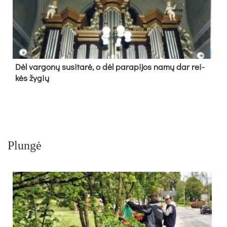
Dėl var­go­nų su­si­ta­rė, o dėl pa­ra­pi­jos na­mų dar rei­
kės žy­gių
Plungė