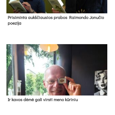
Pri­si­min­ta aukš­čiau­sios pra­bos Rai­mon­do Jo­nu­čio
poe­zi­ja
Ir ka­vos dė­mė ga­li virs­ti me­no kū­ri­niu