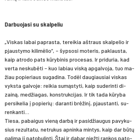
Dar­buo­ja­si su skal­pe­liu
„Vis­kas la­bai pa­pras­ta, te­rei­kia ašt­raus skal­pe­lio ir
pjaus­ty­mo ki­limė­lio“, – šyp­so­si mo­te­ris, pa­klaus­ta,
kaip at­ro­do pa­ts kūry­bi­nis pro­ce­sas. Ir pri­du­ria, kad
ver­ta ne­skubė­ti – kuo la­biau viską ap­gal­vo­ja, tuo ma­
žiau po­pie­riaus su­ga­di­na. Todėl dau­giau­siai vis­kas
vyks­ta gal­vo­je: rei­kia sumąs­ty­ti, kaip su­de­rin­ti di­
zainą, med­žia­gas, konst­ruk­ci­jas. Ir tik ta­da kūry­ba
per­si­ke­lia į po­pie­rių: da­ran­ti brėžinį, pjaus­tan­ti, su­
ren­kan­ti…
Tie­sa, pa­bai­gus vieną darbą ir pa­si­džiau­gus pa­vy­ku­
sius re­zul­ta­tu, ne­tru­kus ap­nin­ka min­tys, kaip dar būtų
ga­li­ma jį pa­to­bu­lin­ti. Štai ir da­bar niež­ti ran­kos pa­to­