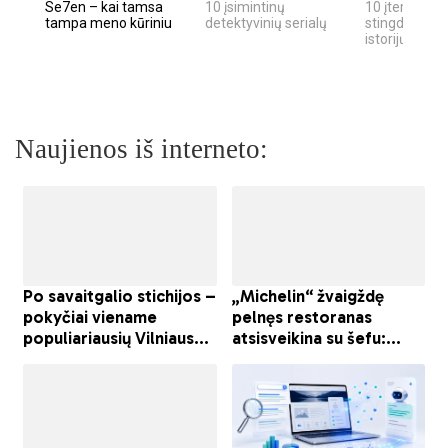
Se7en – kai tamsa
10 įsimintinų
10 įtemptų, k
tampa meno kūriniu
detektyvinių serialų
stingdančių k
istorijų
Naujienos iš interneto: