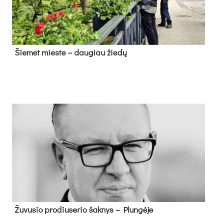
Šie­met mies­te – dau­giau žie­dų
Žu­vu­sio pro­diu­se­rio šak­nys – Plun­gė­je