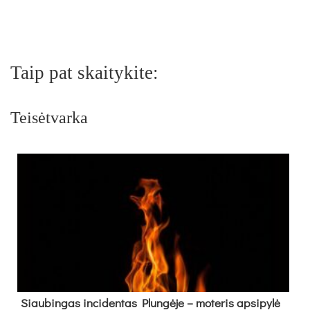
Taip pat skaitykite:
Teisėtvarka
Siau­bin­gas in­ci­den­tas Plun­gė­je – mo­te­ris ap­si­py­lė