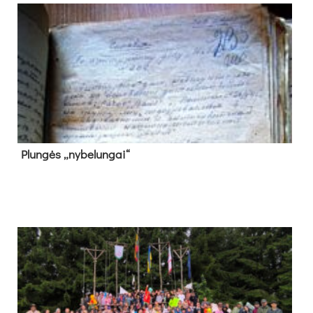
Plun­gės „ny­be­lun­gai“