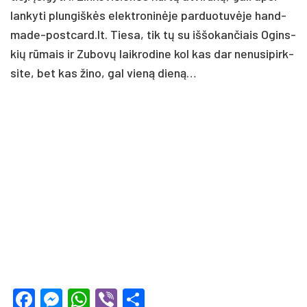
lan­ky­ti plun­giškės elekt­ro­ninė­je par­duo­tuvė­je hand­
ma­de-po­stcard.lt. Tie­sa, tik tų su iš­šo­kan­čiais Ogins­
kių rūmais ir Zu­bovų laik­ro­di­ne kol kas dar ne­nu­si­pirk­
si­te, bet kas ži­no, gal vieną dieną…
Facebook
Messenger
WhatsApp
Viber
Share