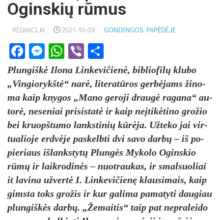
Oginskių rūmus
REDAKCIJA
2021-10-09
GONDINGOS PAPĖDĖJE
Facebook
Messenger
WhatsApp
Viber
Share
Plun­giškė Ilo­na Lin­ke­vi­čienė, bib­lio­filų klu­bo
„Vin­gio­rykštė“ narė, li­te­ratū­ros gerbė­jams ži­no­
ma kaip kny­gos „Ma­no ge­ro­ji draugė ra­ga­na“ au­
torė, ne­se­niai pri­si­statė ir kaip ne­įtikė­ti­no gro­žio
bei kruopš­tu­mo lanks­ti­nių kūrėja. Už­te­ko jai vir­
tua­lio­je erdvė­je pa­skelb­ti dvi sa­vo darbų – iš po­
pie­riaus iš­lanks­tytų Plungės My­ko­lo Ogins­kio
rūmų ir laik­ro­dinės – nuo­trau­kas, ir smal­suo­liai
it la­vi­na už­vertė I. Lin­ke­vi­čienę klau­si­mais, kaip
gims­ta toks gro­žis ir kur ga­li­ma pa­ma­ty­ti dau­giau
plun­giškės darbų. „Že­mai­tis“ taip pat ne­pra­lei­do