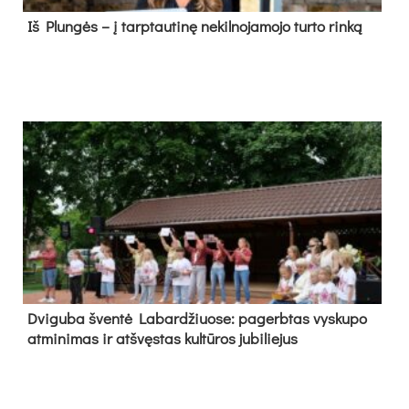
Iš Plungės – į tarptautinę nekilnojamojo turto rinką
Dvi­gu­ba šven­tė La­bar­džiuo­se: pa­gerb­tas vys­ku­po
at­mi­ni­mas ir at­švęs­tas kul­tū­ros ju­bi­lie­jus