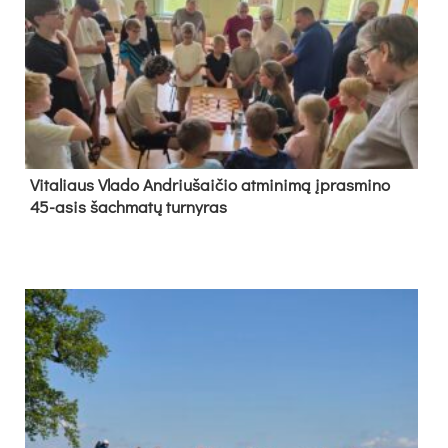
Vi­ta­liaus Vla­do And­riu­šai­čio at­mi­ni­mą įpras­mi­no
45-asis šach­ma­tų tur­ny­ras