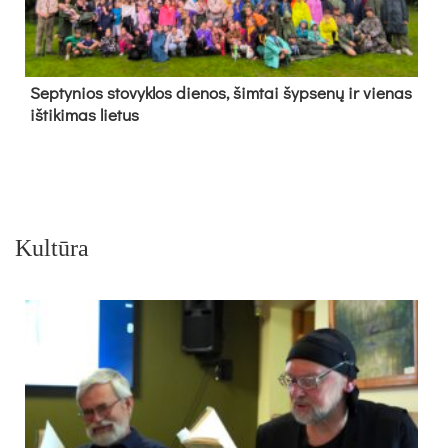
Sep­ty­nios sto­vyk­los die­nos, šim­tai šyp­se­nų ir vie­nas
iš­ti­ki­mas lie­tus
Kultūra