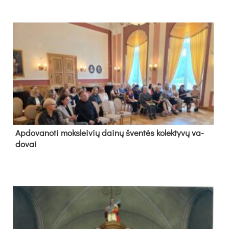
Ap­do­va­no­ti moks­lei­vių dai­nų šven­tės ko­lek­ty­vų va­
do­vai