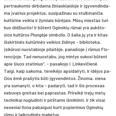
per­trau­ko­mis dirb­da­ma ži­niask­lai­do­je ir įgy­ven­din­da­
ma įvai­rius pro­jek­tus, su­si­pa­ži­nau su stul­bi­nan­čia
kultū­ri­ne veik­la ir žy­miais kūrėjais. Mūsų mies­tas tu­ri
kuo did­žiuo­tis! Ir būtent Ogins­kių rūmai yra aukš­to­
sios kultū­ros Plungė­je sim­bo­lis. O ša­lia jų yra ir ki­tas
išs­kir­tinės kultū­rinės veik­los ži­di­nys – bib­lio­te­ka,
įsikū­ru­si nuo­sta­bio­je pi­laitė­je, pa­na­šio­je į rūmus Flo­
ren­ci­jo­je. Tad ne­nuos­ta­bu, jog min­tys su­ko­si būtent
apie šiuos sta­ti­nius“, – pa­sa­ko­jo I. Lin­ke­vi­čienė.
Tai­gi, kaip sa­ko­ma, te­reikė­jo ap­si­dai­ry­ti, ir idė­jos pa­
čios ėmė pra­šy­tis būti įgy­ven­din­tos. Ži­no­ma, vie­na
yra su­ma­ny­ti, o ki­ta – pa­da­ry­ti, tad ir šis pro­ce­sas
ne­buvęs grei­tas bei pa­pras­tas. Pri­reikė trejų metų
tech­ni­kai nu­glu­din­ti ir pirš­tams iš­mik­lin­ti. Ir tik vi­sai
ne­se­niai Ilo­na pa­bai­gu­si kur­ti po­pie­ri­nius Ogins­kių
rūmų ir laik­ro­dinės ma­ke­tus.