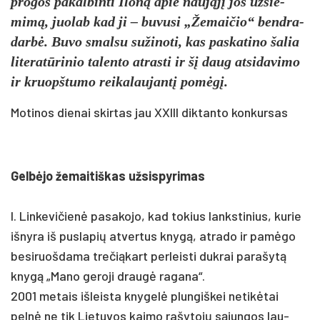
pro­gos pa­kal­bin­ti Iloną apie naująjį jos už­siė­
mimą, juo­lab kad ji – bu­vu­si „Že­mai­čio“ bend­ra­
darbė. Bu­vo smal­su su­ži­no­ti, kas pa­ska­ti­no ša­lia
li­te­ratū­ri­nio ta­len­to at­ras­ti ir šį daug at­si­da­vi­mo
ir kruopš­tu­mo rei­ka­lau­jantį po­mėgį.
Motinos dienai skirtas jau XXIII diktanto konkursas
Gelbė­jo že­mai­tiš­kas už­sis­py­ri­mas
I. Lin­ke­vi­čienė pa­sa­ko­jo, kad to­kius lanks­ti­nius, ku­rie
iš­ny­ra iš pus­la­pių at­ver­tus knygą, at­ra­do ir pamė­go
be­si­ruoš­da­ma tre­čią­kart per­leis­ti duk­rai pa­ra­šytą
knygą „Ma­no ge­ro­ji draugė ra­ga­na“.
2001 me­tais iš­leis­ta kny­gelė plun­giš­kei ne­tikė­tai
pelnė ne tik Lie­tu­vos kai­mo ra­šy­tojų sąjun­gos lau­