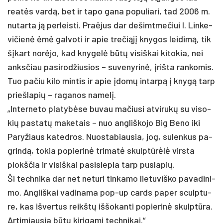
reatės vardą, bet ir ta­po ga­na po­pu­lia­ri, tad 2006 m.
nu­tar­ta ją per­leis­ti. Praė­jus dar de­šimt­me­čiui I. Lin­ke­
vi­čienė ėmė gal­vo­ti ir apie tre­čiąjį kny­gos lei­dimą, tik
šįkart norė­jo, kad kny­gelė būtų vi­siš­kai ki­to­kia, nei
anks­čiau pa­si­rod­žiu­sios – su­ve­ny­rinė, įriš­ta ran­ko­mis.
Tuo pa­čiu ki­lo min­tis ir apie įdomų in­tarpą į knygą tarp
prie­šla­pių – ra­ga­nos na­melį.
„In­ter­ne­to pla­tybė­se bu­vau ma­čiu­si at­vi­rukų su vi­so­
kių pa­statų ma­ke­tais – nuo ang­liš­ko­jo Big Be­no iki
Pa­ry­žiaus ka­ted­ros. Nuos­ta­biau­sia, jog, su­len­kus pa­
grindą, to­kia po­pie­rinė tri­matė skulptūrėlė virs­ta
plokš­čia ir vi­siš­kai pa­si­sle­pia tarp pus­la­pių.
Ši tech­ni­ka dar net ne­tu­ri tin­ka­mo lie­tu­viš­ko pa­va­di­ni­
mo. Ang­liš­kai va­di­na­ma pop-up cards pa­per sculp­tu­
re, kas iš­ver­tus reikštų iš­šo­kan­ti po­pie­rinė skulptū­ra.
Ar­ti­miau­sia būtų ki­ri­ga­mi tech­ni­kai.“