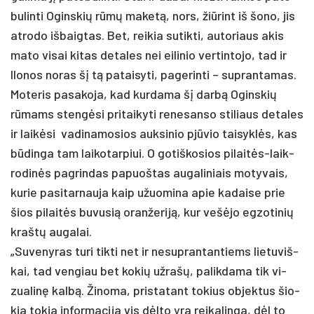
bu­lin­ti Ogins­kių rūmų ma­ketą, nors, žiū­rint iš šo­no, jis
at­ro­do iš­baig­tas. Bet, rei­kia su­tik­ti, au­to­riaus akis
ma­to vi­sai ki­tas de­ta­les nei ei­li­nio ver­tin­to­jo, tad ir
Ilo­nos no­ras šį tą pa­tai­sy­ti, pa­ge­rin­ti – su­pran­ta­mas.
Mo­te­ris pa­sa­ko­ja, kad kur­da­ma šį darbą Ogins­kių
rūmams stengė­si pri­tai­ky­ti re­ne­san­so sti­liaus de­ta­les
ir laikė­si va­di­na­mo­sios auk­si­nio pjūvio tai­syklės, kas
būdin­ga tam lai­ko­tar­piui. O go­tiš­ko­sios pi­laitės-laik­
ro­dinės pa­grin­das pa­puoš­tas au­ga­li­niais mo­ty­vais,
ku­rie pa­si­tar­nau­ja kaip užuo­mi­na apie ka­dai­se prie
šios pi­laitės bu­vu­sią oran­že­riją, kur vešė­jo eg­zo­ti­nių
kraštų au­ga­lai.
„Su­ve­ny­ras tu­ri tik­ti net ir ne­sup­ran­tan­tiems lie­tu­viš­
kai, tad ven­giau bet ko­kių už­rašų, pa­lik­da­ma tik vi­
zua­linę kalbą. Ži­no­ma, pri­sta­tant to­kius ob­jek­tus šio­
kia to­kia in­for­ma­ci­ja vis dėlto yra rei­ka­lin­ga, dėl to