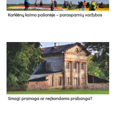
Kark­lė­nų kai­mo pa­šo­nė­je – pa­ras­par­nių var­žy­bos
Sma­gi pra­mo­ga ar neį­kan­da­ma pra­ban­ga?