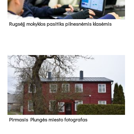
Rug­sė­jį mo­kyk­los pa­si­tiks pil­nes­nė­mis kla­sė­mis
Pir­ma­sis Plun­gės mies­to fo­tog­ra­fas