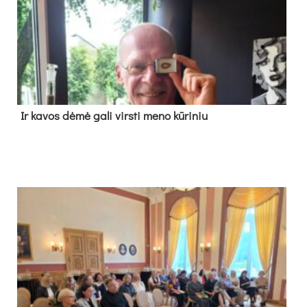
Ir ka­vos dė­mė ga­li virs­ti me­no kū­ri­niu