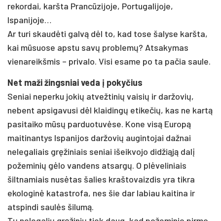
rekordai, karšta Prancūzijoje, Portugalijoje,
Ispanijoje…
Ar turi skaudėti galvą dėl to, kad tose šalyse karšta,
kai mūsuose apstu savų problemų? Atsakymas
vienareikšmis – privalo. Visi esame po ta pačia saule.
Net maži žingsniai veda į pokyčius
Seniai neperku jokių atvežtinių vaisių ir daržovių,
nebent apsigavusi dėl klaidingų etikečių, kas ne kartą
pasitaiko mūsų parduotuvėse. Kone visą Europą
maitinantys Ispanijos daržovių augintojai dažnai
nelegaliais gręžiniais seniai išeikvojo didžiąją dalį
požeminių gėlo vandens atsargų. O plėveliniais
šiltnamiais nusėtas šalies kraštovaizdis yra tikra
ekologinė katastrofa, nes šie dar labiau kaitina ir
atspindi saulės šilumą.
Tų nelegalių gręžinių tiek daug, kad požeminio pirmo