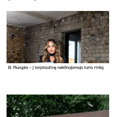
Iš Plungės – į tarptautinę nekilnojamojo turto rinką