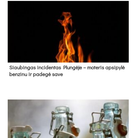
Siau­bin­gas in­ci­den­tas Plun­gė­je – mo­te­ris ap­si­py­lė
ben­zi­nu ir pa­de­gė sa­ve