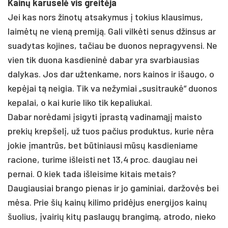
Kainų karuselė vis greitėja
Jei kas nors žinotų atsakymus į tokius klausimus,
laimėtų ne vieną premiją. Gali vilkėti senus džinsus ar
suadytas kojines, tačiau be duonos nepragyvensi. Ne
vien tik duona kasdieninė dabar yra svarbiausias
dalykas. Jos dar užtenkame, nors kainos ir išaugo, o
kepėjai tą neigia. Tik va nežymiai „susitraukė“ duonos
kepalai, o kai kurie liko tik kepaliukai.
Dabar norėdami įsigyti įprastą vadinamąjį maisto
prekių krepšelį, už tuos pačius produktus, kurie nėra
jokie įmantrūs, bet būtiniausi mūsų kasdieniame
racione, turime išleisti net 13,4 proc. daugiau nei
pernai. O kiek tada išleisime kitais metais?
Daugiausiai brango pienas ir jo gaminiai, daržovės bei
mėsa. Prie šių kainų kilimo pridėjus energijos kainų
šuolius, įvairių kitų paslaugų brangimą, atrodo, nieko