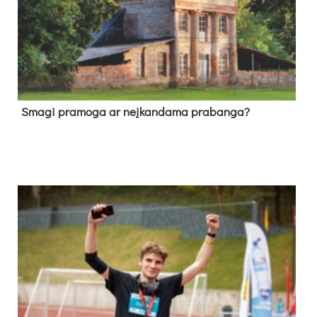
Sma­gi pra­mo­ga ar neį­kan­da­ma pra­ban­ga?