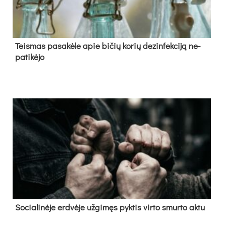
Teis­mas pa­sa­kė­le apie bi­čių ko­rių de­zin­fek­ci­ją ne­
pa­ti­kė­jo
So­cia­li­nė­je erd­vė­je už­gi­męs pyk­tis vir­to smur­to ak­tu