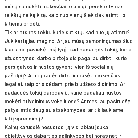
mūsų sumokėti mokesčiai, o pinigų perskirstymas
reikštų ne ką kitą, kaip nuo vienų šiek tiek atimti, o
kitiems pridėti.
Tik ar atsiras tokių, kurie sutiktų, kad nuo jų atimtų?
Juk kartą jau mėgino. Ar jau mūsų sąmoningumas šiuo
klausimu pasiekė tokį lygį, kad padaugės tokių, kurie
užuot trynęsi darbo biržoje eis pagaliau dirbti, kurie
persigalvos ir nustos gyventi vien iš socialinių
pašalpų? Arba pradės dirbti ir mokėti mokesčius
legaliai, taip prisidėdami prie biudžeto didinimo. Ar
padaugės tokių darbdavių, kurie pagaliau nustos
mokėti atlyginimus vokeliuose? Ar mes jau pasiruošę
patys imtis daugiau atsakomybės, ar tik laukiame
kitų sprendimų?
Kainų karuselė nesustos, ją vis labiau įsuka
objektyvios dabarties aplinkybės bei noras net ir