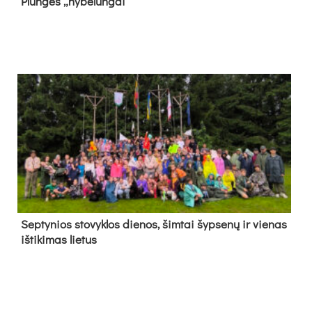
Plun­gės „ny­be­lun­gai“
Sep­ty­nios sto­vyk­los die­nos, šim­tai šyp­se­nų ir vie­nas
iš­ti­ki­mas lie­tus