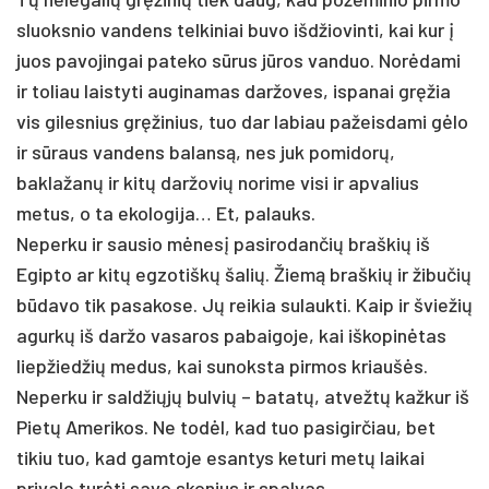
sluoksnio vandens telkiniai buvo išdžiovinti, kai kur į
juos pavojingai pateko sūrus jūros vanduo. Norėdami
ir toliau laistyti auginamas daržoves, ispanai gręžia
vis gilesnius gręžinius, tuo dar labiau pažeisdami gėlo
ir sūraus vandens balansą, nes juk pomidorų,
baklažanų ir kitų daržovių norime visi ir apvalius
metus, o ta ekologija… Et, palauks.
Neperku ir sausio mėnesį pasirodančių braškių iš
Egipto ar kitų egzotiškų šalių. Žiemą braškių ir žibučių
būdavo tik pasakose. Jų reikia sulaukti. Kaip ir šviežių
agurkų iš daržo vasaros pabaigoje, kai iškopinėtas
liepžiedžių medus, kai sunoksta pirmos kriaušės.
Neperku ir saldžiųjų bulvių – batatų, atvežtų kažkur iš
Pietų Amerikos. Ne todėl, kad tuo pasigirčiau, bet
tikiu tuo, kad gamtoje esantys keturi metų laikai
privalo turėti savo skonius ir spalvas.