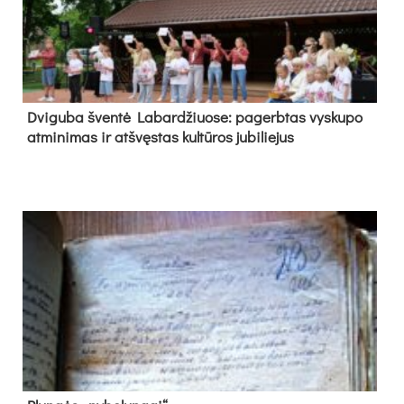
Dvi­gu­ba šven­tė La­bar­džiuo­se: pa­gerb­tas vys­ku­po
at­mi­ni­mas ir at­švęs­tas kul­tū­ros ju­bi­lie­jus