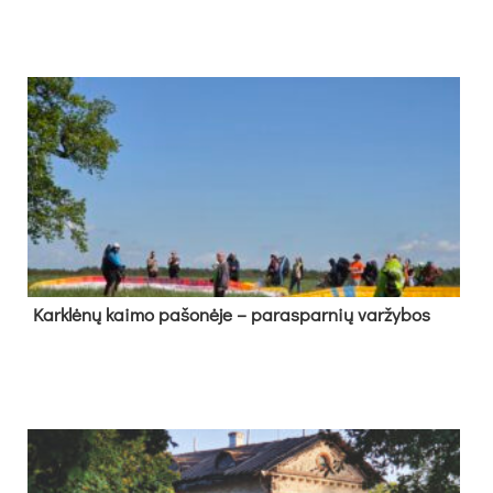
Kark­lė­nų kai­mo pa­šo­nė­je – pa­ras­par­nių var­žy­bos