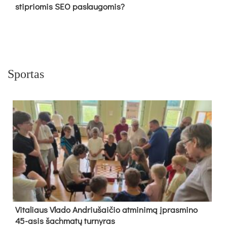
stipriomis SEO paslaugomis?
Sportas
Vi­ta­liaus Vla­do And­riu­šai­čio at­mi­ni­mą įpras­mi­no
45-asis šach­ma­tų tur­ny­ras