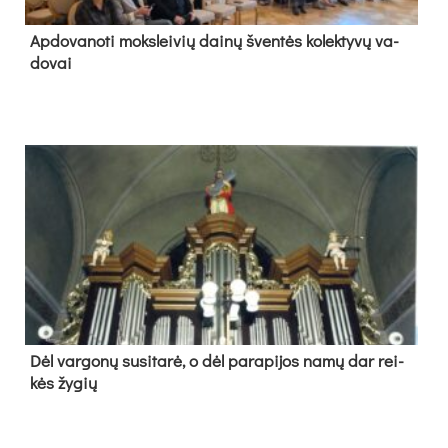
Ap­do­va­no­ti moks­lei­vių dai­nų šven­tės ko­lek­ty­vų va­
do­vai
Dėl var­go­nų su­si­ta­rė, o dėl pa­ra­pi­jos na­mų dar rei­
kės žy­gių