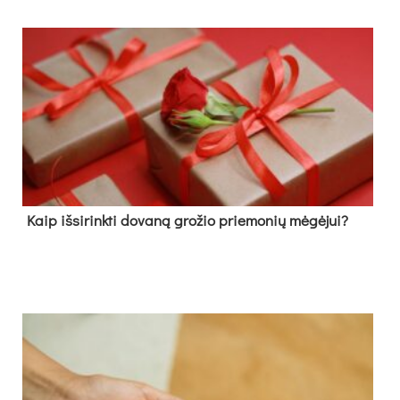
Kaip išsirinkti dovaną grožio priemonių mėgėjui?