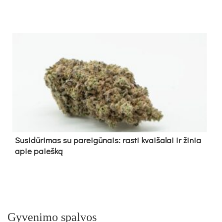
Su­si­dū­ri­mas su pa­rei­gū­nais: ras­ti kvai­ša­lai ir ži­nia
apie paieš­ką
Gyvenimo spalvos