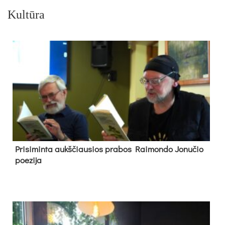
Kultūra
Pri­si­min­ta aukš­čiau­sios pra­bos Rai­mon­do Jo­nu­čio
poe­zi­ja