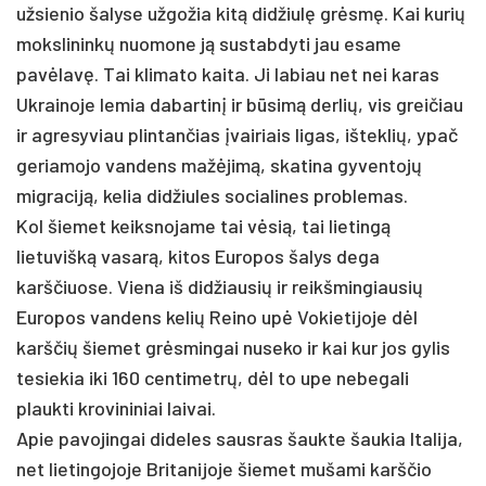
užsienio šalyse užgožia kitą didžiulę grėsmę. Kai kurių
mokslininkų nuomone ją sustabdyti jau esame
pavėlavę. Tai klimato kaita. Ji labiau net nei karas
Ukrainoje lemia dabartinį ir būsimą derlių, vis greičiau
ir agresyviau plintančias įvairiais ligas, išteklių, ypač
geriamojo vandens mažėjimą, skatina gyventojų
migraciją, kelia didžiules socialines problemas.
Kol šiemet keiksnojame tai vėsią, tai lietingą
lietuvišką vasarą, kitos Europos šalys dega
karščiuose. Viena iš didžiausių ir reikšmingiausių
Europos vandens kelių Reino upė Vokietijoje dėl
karščių šiemet grėsmingai nuseko ir kai kur jos gylis
tesiekia iki 160 centimetrų, dėl to upe nebegali
plaukti krovininiai laivai.
Apie pavojingai dideles sausras šaukte šaukia Italija,
net lietingojoje Britanijoje šiemet mušami karščio