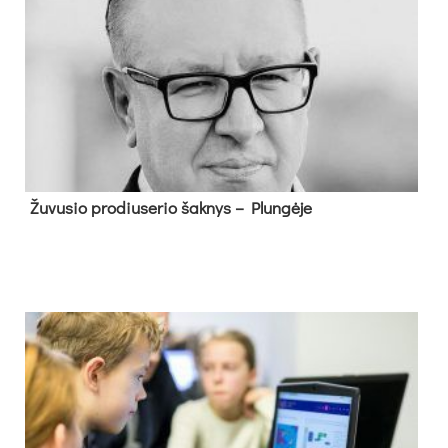
Žu­vu­sio pro­diu­se­rio šak­nys – Plun­gė­je