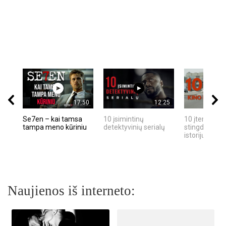
17:50
12:25
Se7en – kai tamsa
10 įsimintinų
10 įtemptų, k
tampa meno kūriniu
detektyvinių serialų
stingdančių k
istorijų
Naujienos iš interneto: