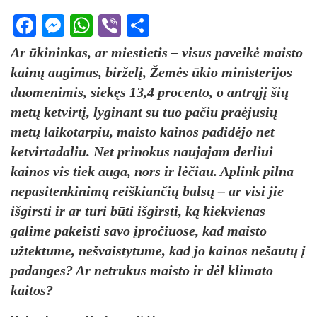
Facebook
Messenger
WhatsApp
Viber
Share
Ar ūkininkas, ar miestietis – visus paveikė maisto
kainų augimas, birželį, Žemės ūkio ministerijos
duomenimis, siekęs 13,4 procento, o antrąjį šių
metų ketvirtį, lyginant su tuo pačiu praėjusių
metų laikotarpiu, maisto kainos padidėjo net
ketvirtadaliu. Net prinokus naujajam derliui
kainos vis tiek auga, nors ir lėčiau. Aplink pilna
nepasitenkinimą reiškiančių balsų – ar visi jie
išgirsti ir ar turi būti išgirsti, ką kiekvienas
galime pakeisti savo įpročiuose, kad maisto
užtektume, nešvaistytume, kad jo kainos nešautų į
padanges? Ar netrukus maisto ir dėl klimato
kaitos?