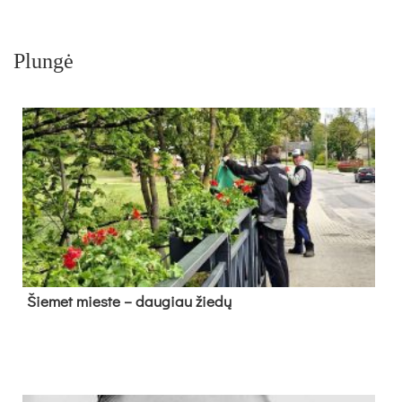
Plungė
Šie­met mies­te – dau­giau žie­dų