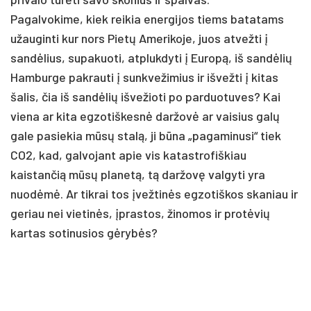
Pagalvokime, kiek reikia energijos tiems batatams
užauginti kur nors Pietų Amerikoje, juos atvežti į
sandėlius, supakuoti, atplukdyti į Europą, iš sandėlių
Hamburge pakrauti į sunkvežimius ir išvežti į kitas
šalis, čia iš sandėlių išvežioti po parduotuves? Kai
viena ar kita egzotiškesnė daržovė ar vaisius galų
gale pasiekia mūsų stalą, ji būna „pagaminusi“ tiek
CO2, kad, galvojant apie vis katastrofiškiau
kaistančią mūsų planetą, tą daržovę valgyti yra
nuodėmė. Ar tikrai tos įvežtinės egzotiškos skaniau ir
geriau nei vietinės, įprastos, žinomos ir protėvių
kartas sotinusios gėrybės?