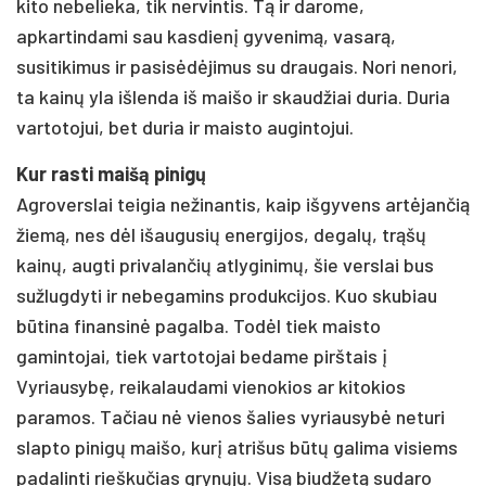
kito nebelieka, tik nervintis. Tą ir darome,
apkartindami sau kasdienį gyvenimą, vasarą,
susitikimus ir pasisėdėjimus su draugais. Nori nenori,
ta kainų yla išlenda iš maišo ir skaudžiai duria. Duria
vartotojui, bet duria ir maisto augintojui.
Kur rasti maišą pinigų
Agroverslai teigia nežinantis, kaip išgyvens artėjančią
žiemą, nes dėl išaugusių energijos, degalų, trąšų
kainų, augti privalančių atlyginimų, šie verslai bus
sužlugdyti ir nebegamins produkcijos. Kuo skubiau
būtina finansinė pagalba. Todėl tiek maisto
gamintojai, tiek vartotojai bedame pirštais į
Vyriausybę, reikalaudami vienokios ar kitokios
paramos. Tačiau nė vienos šalies vyriausybė neturi
slapto pinigų maišo, kurį atrišus būtų galima visiems
padalinti rieškučias grynųjų. Visą biudžetą sudaro