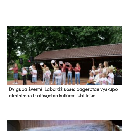
Dvi­gu­ba šven­tė La­bar­džiuo­se: pa­gerb­tas vys­ku­po
at­mi­ni­mas ir at­švęs­tas kul­tū­ros ju­bi­lie­jus