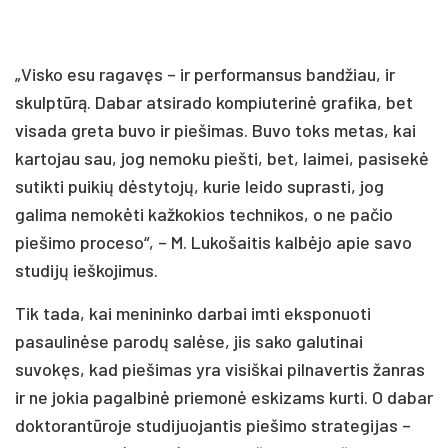
„Visko esu ragavęs – ir performansus bandžiau, ir
skulptūrą. Dabar atsirado kompiuterinė grafika, bet
visada greta buvo ir piešimas. Buvo toks metas, kai
kartojau sau, jog nemoku piešti, bet, laimei, pasisekė
sutikti puikių dėstytojų, kurie leido suprasti, jog
galima nemokėti kažkokios technikos, o ne pačio
piešimo proceso“, – M. Lukošaitis kalbėjo apie savo
studijų ieškojimus.
Tik tada, kai menininko darbai imti eksponuoti
pasaulinėse parodų salėse, jis sako galutinai
suvokęs, kad piešimas yra visiškai pilnavertis žanras
ir ne jokia pagalbinė priemonė eskizams kurti. O dabar
doktorantūroje studijuojantis piešimo strategijas –