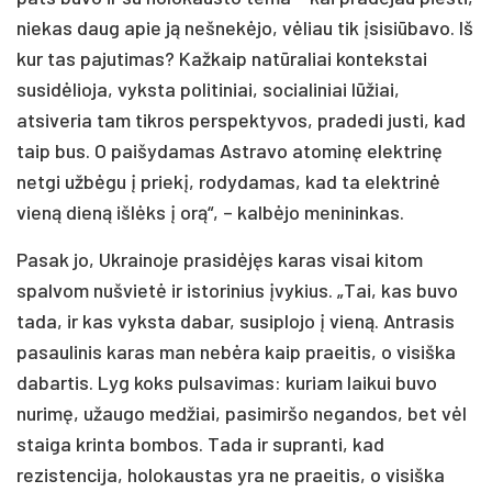
niekas daug apie ją nešnekėjo, vėliau tik įsisiūbavo. Iš
kur tas pajutimas? Kažkaip natūraliai kontekstai
susidėlioja, vyksta politiniai, socialiniai lūžiai,
atsiveria tam tikros perspektyvos, pradedi justi, kad
taip bus. O paišydamas Astravo atominę elektrinę
netgi užbėgu į priekį, rodydamas, kad ta elektrinė
vieną dieną išlėks į orą“, – kalbėjo menininkas.
Pasak jo, Ukrainoje prasidėjęs karas visai kitom
spalvom nušvietė ir istorinius įvykius. „Tai, kas buvo
tada, ir kas vyksta dabar, susiplojo į vieną. Antrasis
pasaulinis karas man nebėra kaip praeitis, o visiška
dabartis. Lyg koks pulsavimas: kuriam laikui buvo
nurimę, užaugo medžiai, pasimiršo negandos, bet vėl
staiga krinta bombos. Tada ir supranti, kad
rezistencija, holokaustas yra ne praeitis, o visiška