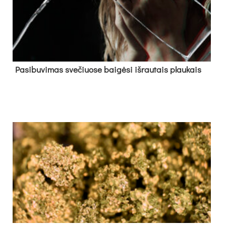
Pa­si­bu­vi­mas sve­čiuo­se bai­gė­si iš­rau­tais plau­kais