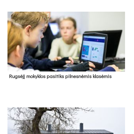
Rug­sė­jį mo­kyk­los pa­si­tiks pil­nes­nė­mis kla­sė­mis