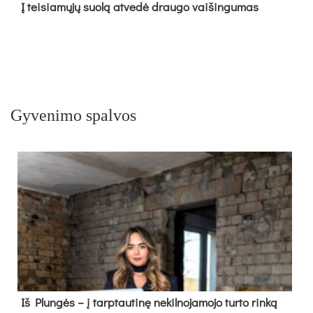
Į tei­sia­mų­jų suo­lą at­ve­dė drau­go vai­šin­gu­mas
Gyvenimo spalvos
Iš Plungės – į tarptautinę nekilnojamojo turto rinką