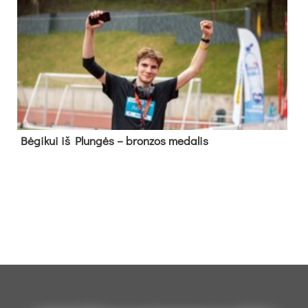
Bė­gi­kui iš Plun­gės – bron­zos me­da­lis