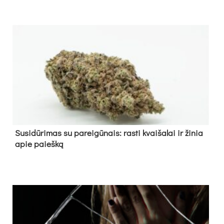
Su­si­dū­ri­mas su pa­rei­gū­nais: ras­ti kvai­ša­lai ir ži­nia
apie paieš­ką