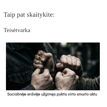
Taip pat skaitykite:
Teisėtvarka
So­cia­li­nė­je erd­vė­je už­gi­męs pyk­tis vir­to smur­to ak­tu