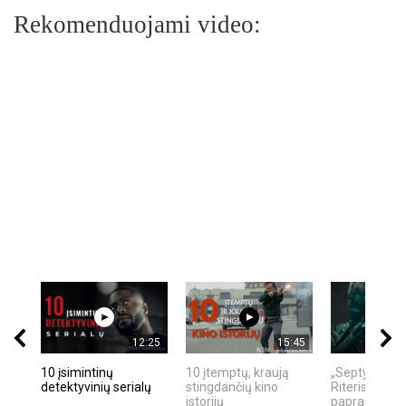
Rekomenduojami video:
12:25
15:45
10 įsimintinų
10 įtemptų, kraują
„Septynių Ka
detektyvinių serialų
stingdančių kino
Riteris" – kai
istorijų
paprastumas