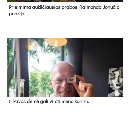
Pri­si­min­ta aukš­čiau­sios pra­bos Rai­mon­do Jo­nu­čio
poe­zi­ja
Ir ka­vos dė­mė ga­li virs­ti me­no kū­ri­niu