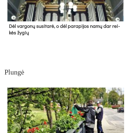
Dėl var­go­nų su­si­ta­rė, o dėl pa­ra­pi­jos na­mų dar rei­
kės žy­gių
Plungė