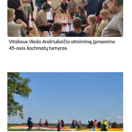
Vi­ta­liaus Vla­do And­riu­šai­čio at­mi­ni­mą įpras­mi­no
45-asis šach­ma­tų tur­ny­ras