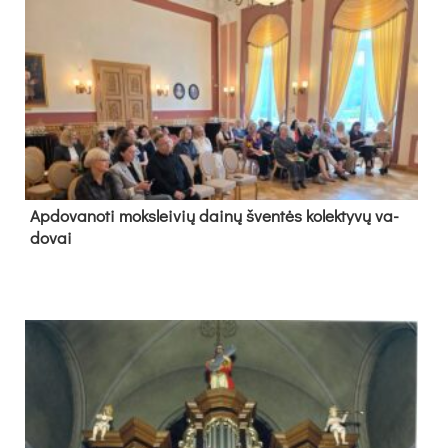
Ap­do­va­no­ti moks­lei­vių dai­nų šven­tės ko­lek­ty­vų va­
do­vai