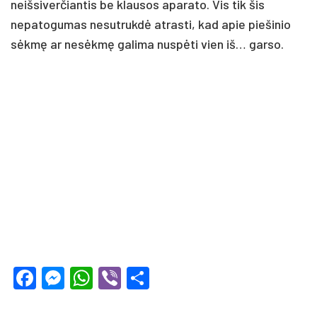
neišsiverčiantis be klausos aparato. Vis tik šis
nepatogumas nesutrukdė atrasti, kad apie piešinio
sėkmę ar nesėkmę galima nuspėti vien iš… garso.
Facebook
Messenger
WhatsApp
Viber
Share