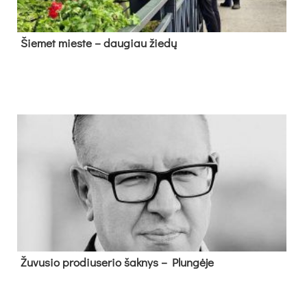
Šie­met mies­te – dau­giau žie­dų
Žu­vu­sio pro­diu­se­rio šak­nys – Plun­gė­je