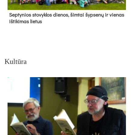
Sep­ty­nios sto­vyk­los die­nos, šim­tai šyp­se­nų ir vie­nas
iš­ti­ki­mas lie­tus
Kultūra