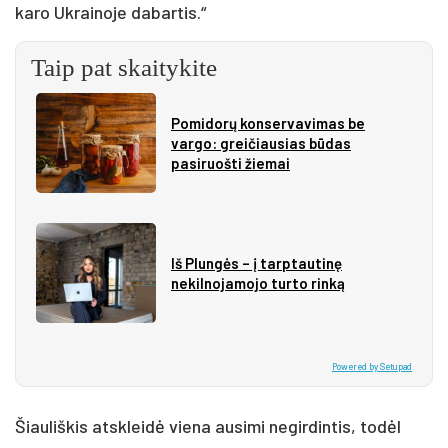
karo Ukrainoje dabartis.“
Taip pat skaitykite
Pomidorų konservavimas be
vargo: greičiausias būdas
pasiruošti žiemai
Iš Plungės – į tarptautinę
nekilnojamojo turto rinką
Powered by Setupad
Šiauliškis atskleidė viena ausimi negirdintis, todėl