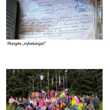
Plun­gės „ny­be­lun­gai“