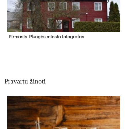
Pir­ma­sis Plun­gės mies­to fo­tog­ra­fas
Pravartu žinoti