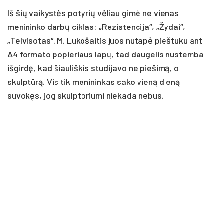
Iš šių vaikystės potyrių vėliau gimė ne vienas
menininko darbų ciklas: „Rezistencija“, „Žydai“,
„Telvisotas“. M. Lukošaitis juos nutapė pieštuku ant
A4 formato popieriaus lapų, tad daugelis nustemba
išgirdę, kad šiauliškis studijavo ne piešimą, o
skulptūrą. Vis tik menininkas sako vieną dieną
suvokęs, jog skulptoriumi niekada nebus.