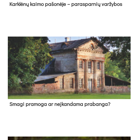
Kark­lė­nų kai­mo pa­šo­nė­je – pa­ras­par­nių var­žy­bos
Sma­gi pra­mo­ga ar neį­kan­da­ma pra­ban­ga?