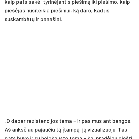
kaip pats sakė, tyrinėjantis piešimą iki piešimo, kaip
piešėjas nusiteikia piešiniui, ką daro, kad jis
suskambėtų ir panašiai.
„O dabar rezistencijos tema – ir pas mus ant bangos.
Aš anksčiau pajaučiu tą įtampą, ją vizualizuoju. Tas
pats buvo ir su holokausto tema – kai pradėjau piešti,