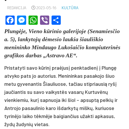
REDAKCIJA
2023-05-16
KULTŪRA
Facebook
Messenger
WhatsApp
Viber
Share
Plungėje, Vieno kūrinio galerijoje (Senamiesčio
a. 5), lankytojų dėmesio laukia šiauliškio
menininko Mindaugo Lukošaičio kompiuterinės
grafikos darbas „Astravo AE“.
Pristatyti savo kūrinį praėjusį penktadienį į Plungę
atvyko pats jo autorius. Menininkas pasakojo šiuo
metu gyvenantis Šiauliuose, tačiau stipriausią ryšį
jaučiantis su savo vaikystės vasarų Kurtuvėnų
vienkiemiu, kurį sapnuoja iki šiol – apsuptą pelkių ir
Antrojo pasaulinio karo išdarkytų miškų, kuriuose
tyrinėjo laiko tėkmėje baigiančius užakti apkasus,
žydų žudynių vietas.