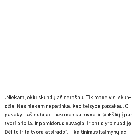
„Nie­kam jo­kių skun­dų aš ne­ra­šau. Tik ma­ne vi­si skun­
džia. Nes nie­kam ne­pa­tin­ka, kad tei­sy­bę pa­sa­kau. O
pa­sa­ky­ti aš ne­bi­jau, nes man kai­my­nai ir šiukš­lių į pa­
tvo­rį pri­pi­la, ir po­mi­do­rus nu­va­gia, ir an­tis yra nuo­di­ję.
Dėl to ir ta tvo­ra at­si­ra­do“, – kal­ti­ni­mus kai­my­nų ad­