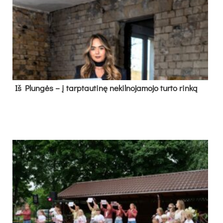
Iš Plungės – į tarptautinę nekilnojamojo turto rinką