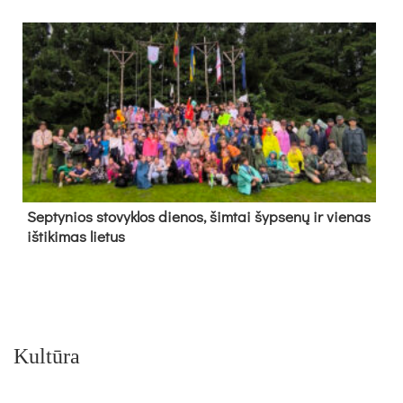
Sep­ty­nios sto­vyk­los die­nos, šim­tai šyp­se­nų ir vie­nas
iš­ti­ki­mas lie­tus
Kultūra