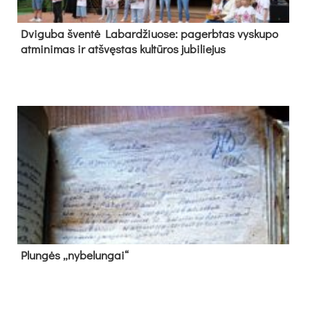
Dvi­gu­ba šven­tė La­bar­džiuo­se: pa­gerb­tas vys­ku­po
at­mi­ni­mas ir at­švęs­tas kul­tū­ros ju­bi­lie­jus
Plun­gės „ny­be­lun­gai“