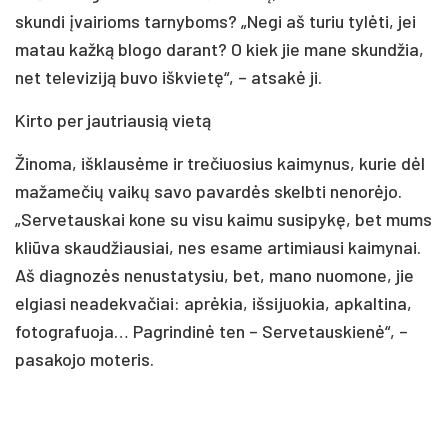
skun­di įvai­rioms tar­ny­boms? „Ne­gi aš tu­riu ty­lė­ti, jei
ma­tau kaž­ką blo­go da­rant? O kiek jie ma­ne skun­džia,
net te­le­vi­zi­ją bu­vo iš­kvie­tę“, – at­sa­kė ji.
Kir­to per jaut­riau­sią vie­tą
Ži­no­ma, iš­klau­sė­me ir tre­čiuo­sius kai­my­nus, ku­rie dėl
ma­ža­me­čių vai­kų sa­vo pa­var­dės skelb­ti ne­no­rė­jo.
„Ser­ve­taus­kai ko­ne su vi­su kai­mu su­si­py­kę, bet mums
kliū­va skau­džiau­siai, nes esa­me ar­ti­miau­si kai­my­nai.
Aš diag­no­zės ne­nus­ta­ty­siu, bet, ma­no nuo­mo­ne, jie
el­gia­si nea­dek­va­čiai: ap­rė­kia, iš­si­juo­kia, ap­kal­ti­na,
fo­tog­ra­fuo­ja… Pag­rin­di­nė ten – Ser­ve­taus­kie­nė“, –
pa­sa­ko­jo mo­te­ris.