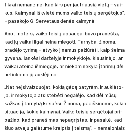
tik­rai ne­ma­nė­me, kad kirs per jaut­riau­sią vie­tą – vai­
kus. Kai­my­nai iš­kvie­tė mums vai­ko tei­sių ser­gė­to­jus“,
– pa­sa­ko­jo G. Ser­ve­taus­kie­nės kai­my­nė.
Anot mo­ters, vai­ko tei­sių ap­sau­gai bu­vo pra­neš­ta,
kad jų vai­kai il­gai nei­na mie­go­ti. Tar­ny­ba, ži­no­ma,
pra­dė­jo ty­ri­mą – at­vy­ko į na­mus pa­žiū­rė­ti, kaip šei­ma
gy­ve­na, lan­kė­si dar­že­ly­je ir mo­kyk­lo­je, klau­si­nė­jo, ar
vai­kai atei­na iš­mie­go­ję, ar nie­kam ne­ky­la įta­ri­mų dėl
ne­tin­ka­mo jų auk­lė­ji­mo.
„Net neį­si­vaiz­duo­jat, ko­kią gė­dą pa­ty­rėm. Ir auk­lė­to­
ja, ir mo­ky­to­ja at­si­ste­bė­ti ne­ga­lė­jo, kad dėl mū­sų
kaž­kas į tar­ny­bą krei­pė­si. Ži­no­ma, paaiš­ki­no­me, ko­kia
si­tua­ci­ja, ko­kie kai­my­nai. Vai­ko tei­sių ser­gė­to­jai pri­
pa­ži­no, kad pra­ne­ši­mas ne­pag­rįs­tas, ir pa­sa­kė, kad
šiuo at­ve­ju ga­lė­tu­me kreip­tis į teis­mą“, – ne­ma­lo­niais