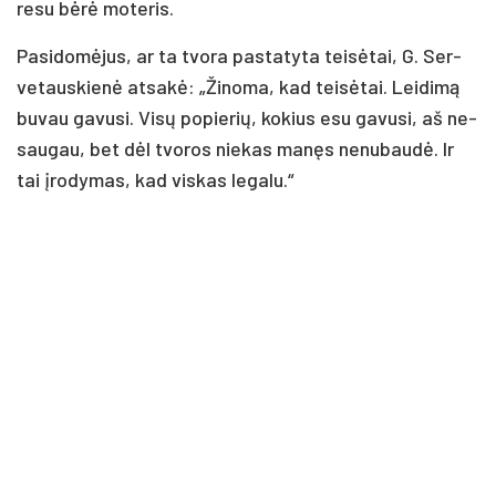
re­su bė­rė mo­te­ris.
Pa­si­do­mė­jus, ar ta tvo­ra pa­sta­ty­ta tei­sė­tai, G. Ser­
ve­taus­kie­nė at­sa­kė: „Ži­no­ma, kad tei­sė­tai. Lei­di­mą
bu­vau ga­vu­si. Vi­sų po­pie­rių, ko­kius esu ga­vu­si, aš ne­
sau­gau, bet dėl tvo­ros nie­kas ma­nęs ne­nu­bau­dė. Ir
tai įro­dy­mas, kad vis­kas le­ga­lu.“