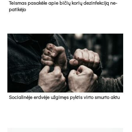
Teis­mas pa­sa­kė­le apie bi­čių ko­rių de­zin­fek­ci­ją ne­
pa­ti­kė­jo
So­cia­li­nė­je erd­vė­je už­gi­męs pyk­tis vir­to smur­to ak­tu