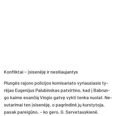
Konf­lik­tai – įsi­se­nė­ję ir ne­si­liau­jan­tys
Plun­gės ra­jo­no po­li­ci­jos ko­mi­sa­ria­to vy­riau­sia­sis ty­
rė­jas Eu­ge­ni­jus Pa­lu­bins­kas pa­tvir­ti­no, kad į Bab­run­
go kai­me esan­čią Vin­gio gat­vę vyk­ti ten­ka nuo­lat. Ne­
su­ta­ri­mai ten įsi­se­nė­ję, o pa­grin­di­nė jų kurs­ty­to­ja,
pa­sak pa­rei­gū­no, – ko ge­ro, G. Ser­ve­taus­kie­nė.