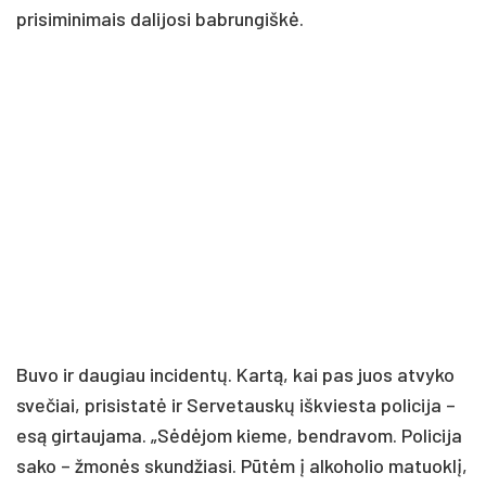
pri­si­mi­ni­mais da­li­jo­si bab­run­giš­kė.
Bu­vo ir dau­giau in­ci­den­tų. Kar­tą, kai pas juos at­vy­ko
sve­čiai, pri­si­sta­tė ir Ser­ve­taus­kų iš­kvies­ta po­li­ci­ja –
esą gir­tau­ja­ma. „Sė­dė­jom kie­me, bend­ra­vom. Po­li­ci­ja
sa­ko – žmo­nės skun­džia­si. Pū­tėm į al­ko­ho­lio ma­tuok­lį,