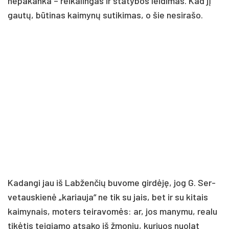
ne­pa­kan­ka – rei­ka­lin­gas ir sta­ty­bos lei­di­mas. Kad jį
gau­tų, bū­ti­nas kai­my­nų su­ti­ki­mas, o šie ne­si­ra­šo.
Ka­dan­gi jau iš Lab­žen­čių bu­vo­me gir­dė­ję, jog G. Ser­
ve­taus­kie­nė „ka­riau­ja“ ne tik su jais, bet ir su ki­tais
kai­my­nais, mo­ters tei­ra­vo­mės: ar, jos ma­ny­mu, rea­lu
ti­kė­tis tei­gia­mo at­sa­ko iš žmo­nių, ku­riuos nuo­lat