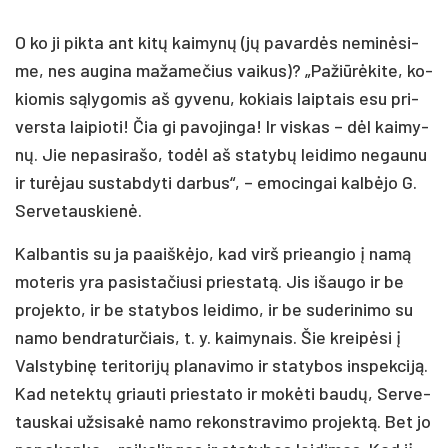
O ko ji pik­ta ant ki­tų kai­my­nų (jų pa­var­dės ne­mi­nė­si­
me, nes au­gi­na ma­ža­me­čius vai­kus)? „Pa­žiū­rė­ki­te, ko­
kio­mis są­ly­go­mis aš gy­ve­nu, ko­kiais laip­tais esu pri­
vers­ta lai­pio­ti! Čia gi pa­vo­jin­ga! Ir vis­kas – dėl kai­my­
nų. Jie ne­pa­si­ra­šo, to­dėl aš sta­ty­bų lei­di­mo ne­gau­nu
ir tu­rė­jau su­stab­dy­ti dar­bus“, – emo­cin­gai kal­bė­jo G.
Ser­ve­taus­kie­nė.
Kal­ban­tis su ja paaiš­kė­jo, kad virš priean­gio į na­mą
mo­te­ris yra pa­si­sta­čiu­si prie­sta­tą. Jis išau­go ir be
pro­jek­to, ir be sta­ty­bos lei­di­mo, ir be su­de­ri­ni­mo su
na­mo bend­ra­tur­čiais, t. y. kai­my­nais. Šie krei­pė­si į
Vals­ty­bi­nę te­ri­to­ri­jų pla­na­vi­mo ir sta­ty­bos ins­pek­ci­ją.
Kad ne­tek­tų griau­ti prie­sta­to ir mo­kė­ti bau­dų, Ser­ve­
taus­kai už­si­sa­kė na­mo re­konst­ra­vi­mo pro­jek­tą. Bet jo