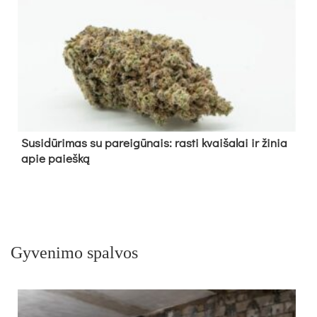
Su­si­dū­ri­mas su pa­rei­gū­nais: ras­ti kvai­ša­lai ir ži­nia
apie paieš­ką
Gyvenimo spalvos