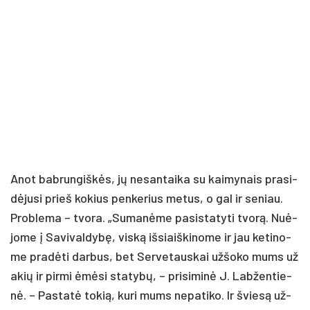
Anot bab­run­giš­kės, jų ne­san­tai­ka su kai­my­nais pra­si­
dė­ju­si prieš ko­kius pen­ke­rius me­tus, o gal ir se­niau.
Prob­le­ma – tvo­ra. „Su­ma­nė­me pa­si­sta­ty­ti tvo­rą. Nuė­
jo­me į Sa­vi­val­dy­bę, vis­ką iš­siaiš­ki­no­me ir jau ke­ti­no­
me pra­dė­ti dar­bus, bet Ser­ve­taus­kai už­šo­ko mums už
akių ir pir­mi ėmė­si sta­ty­bų, – pri­si­mi­nė J. Lab­žen­tie­
nė. – Pas­ta­tė to­kią, ku­ri mums ne­pa­ti­ko. Ir švie­są už­