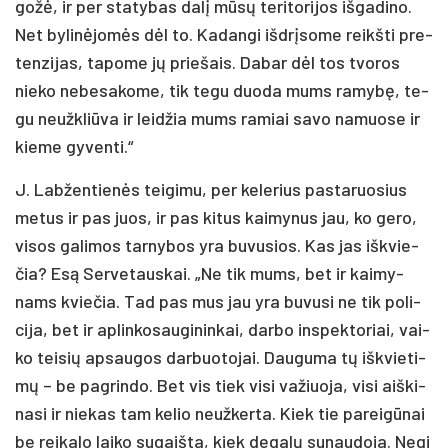
go­žė, ir per sta­ty­bas da­lį mū­sų te­ri­to­ri­jos iš­ga­di­no.
Net by­li­nė­jo­mės dėl to. Ka­dan­gi iš­drį­so­me reikš­ti pre­
ten­zi­jas, ta­po­me jų prie­šais. Da­bar dėl tos tvo­ros
nie­ko ne­be­sa­ko­me, tik te­gu duo­da mums ra­my­bę, te­
gu neužk­liū­va ir lei­džia mums ra­miai sa­vo na­muo­se ir
kie­me gy­ven­ti.“
J. Lab­žen­tie­nės tei­gi­mu, per ke­le­rius pa­sta­ruo­sius
me­tus ir pas juos, ir pas ki­tus kai­my­nus jau, ko ge­ro,
vi­sos ga­li­mos tar­ny­bos yra bu­vu­sios. Kas jas iš­kvie­
čia? Esą Ser­ve­taus­kai. „Ne tik mums, bet ir kai­my­
nams kvie­čia. Tad pas mus jau yra bu­vu­si ne tik po­li­
ci­ja, bet ir ap­lin­ko­sau­gi­nin­kai, dar­bo ins­pek­to­riai, vai­
ko tei­sių ap­sau­gos dar­buo­to­jai. Dau­gu­ma tų iš­kvie­ti­
mų – be pa­grin­do. Bet vis tiek vi­si va­žiuo­ja, vi­si aiš­ki­
na­si ir nie­kas tam ke­lio neuž­ker­ta. Kiek tie pa­rei­gū­nai
be rei­ka­lo lai­ko su­gaiš­ta, kiek de­ga­lų su­nau­do­ja. Ne­gi