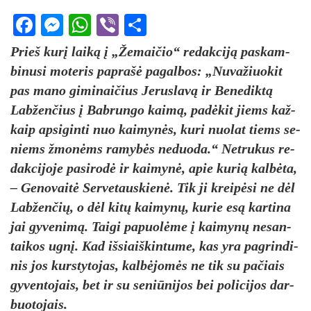
Facebook
Messenger
WhatsApp
Viber
Share
Prieš ku­rį lai­ką į „Že­mai­čio“ re­dak­ci­ją pa­skam­
bi­nu­si mo­te­ris pa­pra­šė pa­gal­bos: „Nu­va­žiuo­kit
pas ma­no gi­mi­nai­čius Je­rus­la­vą ir Be­ne­dik­tą
Lab­žen­čius į Bab­run­go kai­mą, pa­dė­kit jiems kaž­
kaip ap­si­gin­ti nuo kai­my­nės, ku­ri nuo­lat tiems se­
niems žmo­nėms ra­my­bės ne­duo­da.“ Net­ru­kus re­
dak­ci­jo­je pa­si­ro­dė ir kai­my­nė, apie ku­rią kal­bė­ta,
– Ge­no­vai­tė Ser­ve­taus­kie­nė. Tik ji krei­pė­si ne dėl
Lab­žen­čių, o dėl ki­tų kai­my­nų, ku­rie esą kar­ti­na
jai gy­ve­ni­mą. Tai­gi pa­puo­lė­me į kai­my­nų ne­san­
tai­kos ug­nį. Kad iš­siaiš­kin­tu­me, kas yra pa­grin­di­
nis jos kurs­ty­to­jas, kal­bė­jo­mės ne tik su pa­čiais
gy­ven­to­jais, bet ir su se­niū­ni­jos bei po­li­ci­jos dar­
buo­to­jais.