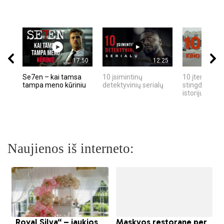
17:50
12:25
Se7en – kai tamsa
10 įsimintinų
10 įtemptų, k
tampa meno kūriniu
detektyvinių serialų
stingdančių k
istorijų
Naujienos iš interneto: