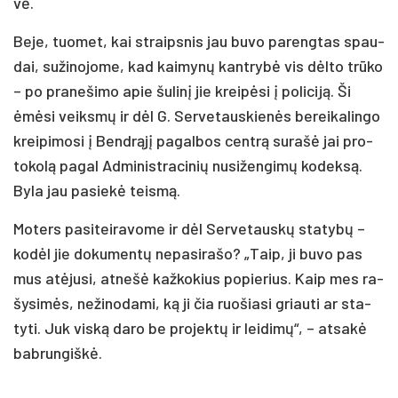
vė.
Be­je, tuo­met, kai straips­nis jau bu­vo pa­reng­tas spau­
dai, su­ži­no­jo­me, kad kai­my­nų kant­ry­bė vis dėl­to trū­ko
– po pra­ne­ši­mo apie šu­li­nį jie krei­pė­si į po­li­ci­ją. Ši
ėmė­si veiks­mų ir dėl G. Ser­ve­taus­kie­nės be­rei­ka­lin­go
krei­pi­mo­si į Bend­rą­jį pa­gal­bos cent­rą su­ra­šė jai pro­
to­ko­lą pa­gal Ad­mi­nist­ra­ci­nių nu­si­žen­gi­mų ko­dek­są.
By­la jau pa­sie­kė teis­mą.
Mo­ters pa­si­tei­ra­vo­me ir dėl Ser­ve­taus­kų sta­ty­bų –
ko­dėl jie do­ku­men­tų ne­pa­si­ra­šo? „Taip, ji bu­vo pas
mus atė­ju­si, at­ne­šė kaž­ko­kius po­pie­rius. Kaip mes ra­
šy­si­mės, ne­ži­no­da­mi, ką ji čia ruo­šia­si griau­ti ar sta­
ty­ti. Juk vis­ką da­ro be pro­jek­tų ir lei­di­mų“, – at­sa­kė
bab­run­giš­kė.