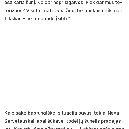
esą ka­ria šu­nį. Ko dar ne­pri­si­gal­vos, kiek dar mus te­
ro­ri­zuos? Vi­si tai ma­to, vi­si ži­no, bet nie­kas neį­kim­ba.
Tiks­liau – net ne­ban­do įkib­ti.“
Kaip sa­kė bab­run­giš­kė, si­tua­ci­ja bu­vu­si to­kia. Ne­va
Ser­ve­taus­kai la­bai šū­ka­vę, to­dėl jų šu­ne­lis pra­dė­jęs
lo­ti. Kad triukš­mo bū­tų ma­žiau, J. Lab­žen­tie­nės vy­ras