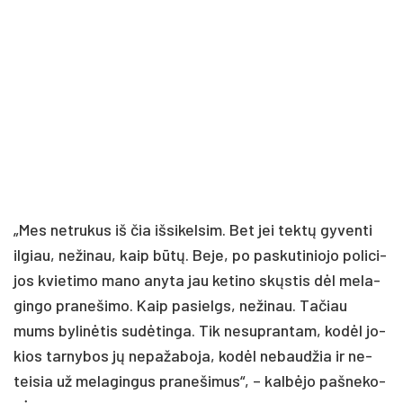
„Mes ne­tru­kus iš čia iš­si­kel­sim. Bet jei tek­tų gy­ven­ti
il­giau, ne­ži­nau, kaip bū­tų. Be­je, po pa­sku­ti­nio­jo po­li­ci­
jos kvie­ti­mo ma­no any­ta jau ke­ti­no skųs­tis dėl me­la­
gin­go pra­ne­ši­mo. Kaip pa­sielgs, ne­ži­nau. Ta­čiau
mums by­li­nė­tis su­dė­tin­ga. Tik ne­sup­ran­tam, ko­dėl jo­
kios tar­ny­bos jų ne­pa­ža­bo­ja, ko­dėl ne­bau­džia ir ne­
tei­sia už me­la­gin­gus pra­ne­ši­mus“, – kal­bė­jo pa­šne­ko­