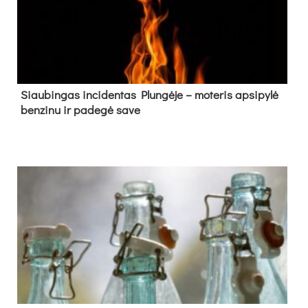
Siau­bin­gas in­ci­den­tas Plun­gė­je – mo­te­ris ap­si­py­lė
ben­zi­nu ir pa­de­gė sa­ve