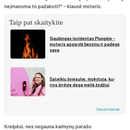
neį­ma­no­ma to pa­ža­bo­ti?“ – klau­sė mo­te­ris.
Taip pat skaitykite
Siau­bin­gas in­ci­den­tas Plun­gė­je –
mo­te­ris ap­si­py­lė ben­zi­nu ir pa­de­gė
sa­ve
Ša­tei­kių švie­su­lys: mo­ky­to­ja, ku­
rios šir­dy­je de­ga mei­lė žo­džiui
Powered by Setupad
Krei­pė­si, nes ne­gau­na kai­my­nų pa­ra­šo