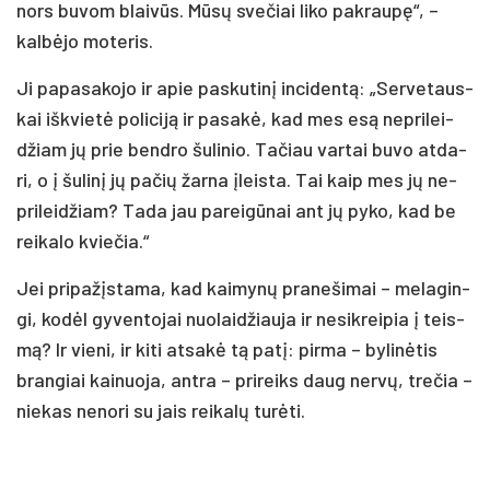
nors bu­vom blai­vūs. Mū­sų sve­čiai li­ko pa­krau­pę“, –
kal­bė­jo mo­te­ris.
Ji pa­pa­sa­ko­jo ir apie pa­sku­ti­nį in­ci­den­tą: „Ser­ve­taus­
kai iš­kvie­tė po­li­ci­ją ir pa­sa­kė, kad mes esą ne­pri­lei­
džiam jų prie bend­ro šu­li­nio. Ta­čiau var­tai bu­vo at­da­
ri, o į šu­li­nį jų pa­čių žar­na įleis­ta. Tai kaip mes jų ne­
pri­lei­džiam? Ta­da jau pa­rei­gū­nai ant jų py­ko, kad be
rei­ka­lo kvie­čia.“
Jei pri­pa­žįs­ta­ma, kad kai­my­nų pra­ne­ši­mai – me­la­gin­
gi, ko­dėl gy­ven­to­jai nuo­lai­džiau­ja ir ne­si­krei­pia į teis­
mą? Ir vie­ni, ir ki­ti at­sa­kė tą pa­tį: pir­ma – by­li­nė­tis
bran­giai kai­nuo­ja, ant­ra – pri­reiks daug ner­vų, tre­čia –
nie­kas ne­no­ri su jais rei­ka­lų tu­rė­ti.