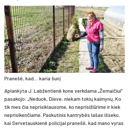
Pra­ne­šė, kad… ka­ria šu­nį
Ap­lan­ky­ta J. Lab­žen­tie­nė ko­ne verk­da­ma „Že­mai­čiui“
pa­sa­ko­jo: „Ne­duok, Die­ve, nie­kam to­kių kai­my­nų. Ko
tik mes čia ne­pri­sik­lau­so­me, ko ne­pri­si­žiū­ri­me ir kiek
ne­pri­si­ken­čia­me. Pas­ku­ti­nis kant­ry­bės la­šas iš­se­ko,
kai Ser­ve­taus­kie­nė po­li­ci­jai pra­ne­šė, kad ma­no vy­ras