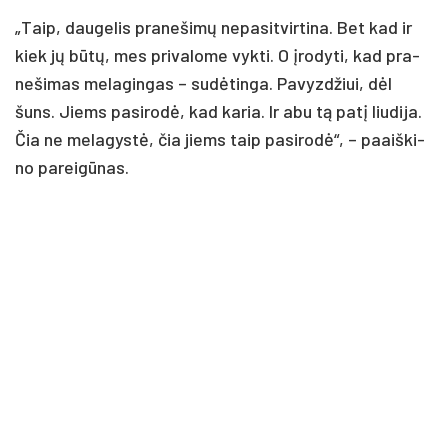
„Taip, dau­ge­lis pra­ne­ši­mų ne­pa­sit­vir­ti­na. Bet kad ir
kiek jų bū­tų, mes pri­va­lo­me vyk­ti. O įro­dy­ti, kad pra­
ne­ši­mas me­la­gin­gas – su­dė­tin­ga. Pa­vyz­džiui, dėl
šuns. Jiems pa­si­ro­dė, kad ka­ria. Ir abu tą pa­tį liu­di­ja.
Čia ne me­la­gys­tė, čia jiems taip pa­si­ro­dė“, – paaiš­ki­
no pa­rei­gū­nas.