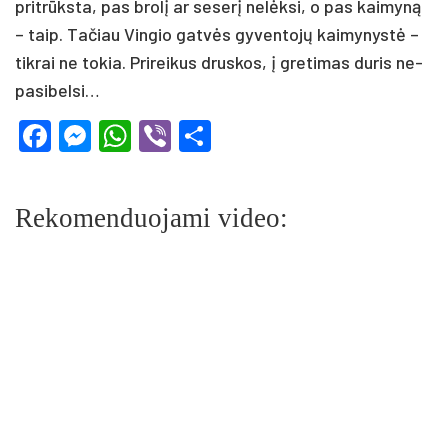
pri­trūks­ta, pas bro­lį ar se­se­rį ne­lėk­si, o pas kai­my­ną
– taip. Ta­čiau Vin­gio gat­vės gy­ven­to­jų kai­my­nys­tė –
tik­rai ne to­kia. Pri­rei­kus drus­kos, į gre­ti­mas du­ris ne­
pa­si­bel­si…
Facebook
Messenger
WhatsApp
Viber
Share
Rekomenduojami video: