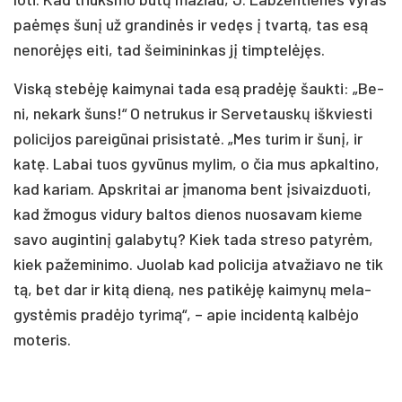
paė­męs šu­nį už gran­di­nės ir ve­dęs į tvar­tą, tas esą
ne­no­rė­jęs ei­ti, tad šei­mi­nin­kas jį timp­te­lė­jęs.
Vis­ką ste­bė­ję kai­my­nai ta­da esą pra­dė­ję šauk­ti: „Be­
ni, ne­kark šuns!“ O ne­tru­kus ir Ser­ve­taus­kų iš­kvies­ti
po­li­ci­jos pa­rei­gū­nai pri­si­sta­tė. „Mes tu­rim ir šu­nį, ir
ka­tę. La­bai tuos gy­vū­nus my­lim, o čia mus ap­kal­ti­no,
kad ka­riam. Apsk­ri­tai ar įma­no­ma bent įsi­vaiz­duo­ti,
kad žmo­gus vi­du­ry bal­tos die­nos nuo­sa­vam kie­me
sa­vo au­gin­ti­nį ga­la­by­tų? Kiek ta­da stre­so pa­ty­rėm,
kiek pa­že­mi­ni­mo. Juo­lab kad po­li­ci­ja at­va­žia­vo ne tik
tą, bet dar ir ki­tą die­ną, nes pa­ti­kė­ję kai­my­nų me­la­
gys­tė­mis pra­dė­jo ty­ri­mą“, – apie in­ci­den­tą kal­bė­jo
mo­te­ris.