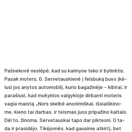
Paš­ne­ko­vė ne­slė­pė, kad su kai­my­ne te­ko ir by­li­nė­tis.
Pa­sak mo­ters, G. Ser­ve­taus­kie­nė į feis­bu­ką bu­vo įkė­
lu­si jos any­tos au­to­mo­bi­lį, ku­rio ba­ga­ži­nė­je – ki­bi­rai, ir
pa­ra­šiu­si, kad mo­kyk­los val­gyk­lo­je dir­ban­ti mo­te­ris
va­gia mais­tą. „Nors skel­bė ano­ni­miš­kai, iš­siaiš­ki­no­
me, kie­no tai dar­bas, ir teis­mas juos pri­pa­ži­no kal­tais.
Dėl to, ži­no­ma, Ser­ve­taus­kai ta­po dar pik­tes­ni. O ta­
da ir pra­si­dė­jo. Ti­kė­jo­mės, kad gau­si­me at­kir­tį, bet