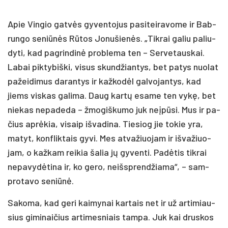
Apie Vin­gio gat­vės gy­ven­to­jus pa­si­tei­ra­vo­me ir Bab­
run­go se­niū­nės Rū­tos Jo­nu­šie­nės. „Tik­rai ga­liu pa­liu­
dy­ti, kad pa­grin­di­nė pro­ble­ma ten – Ser­ve­taus­kai.
La­bai pik­ty­biš­ki, vi­sus skun­džian­tys, bet pa­tys nuo­lat
pa­žei­di­mus da­ran­tys ir kaž­ko­dėl gal­vo­jan­tys, kad
jiems vis­kas ga­li­ma. Daug kar­tų esa­me ten vy­kę, bet
nie­kas ne­pa­de­da – žmo­giš­ku­mo juk neį­pū­si. Mus ir pa­
čius ap­rė­kia, vi­saip iš­va­di­na. Tie­siog jie to­kie yra,
ma­tyt, konf­lik­tais gy­vi. Mes at­va­žiuo­jam ir iš­va­žiuo­
jam, o kaž­kam rei­kia ša­lia jų gy­ven­ti. Pa­dė­tis tik­rai
ne­pa­vy­dė­ti­na ir, ko ge­ro, neišsp­ren­džia­ma“, – sam­
pro­ta­vo se­niū­nė.
Sa­ko­ma, kad ge­ri kai­my­nai kar­tais net ir už ar­ti­miau­
sius gi­mi­nai­čius ar­ti­mes­niais tam­pa. Juk kai drus­kos