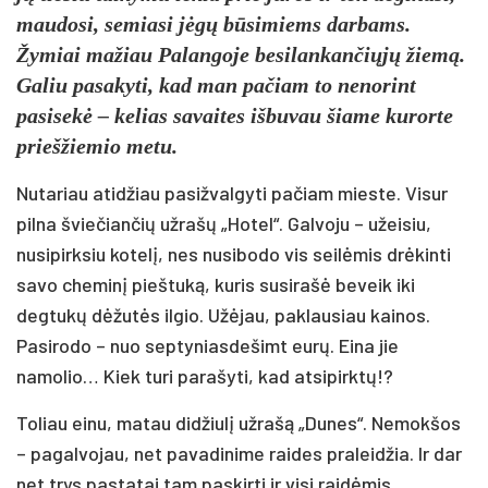
maudosi, semiasi jėgų būsimiems darbams.
Žymiai mažiau Palangoje besilankančiųjų žiemą.
Galiu pasakyti, kad man pačiam to nenorint
pasisekė – kelias savaites išbuvau šiame kurorte
priešžiemio metu.
Nutariau atidžiau pasižvalgyti pačiam mieste. Visur
pilna šviečiančių užrašų „Hotel“. Galvoju – užeisiu,
nusipirksiu kotelį, nes nusibodo vis seilėmis drėkinti
savo cheminį pieštuką, kuris susirašė beveik iki
degtukų dėžutės ilgio. Užėjau, paklausiau kainos.
Pasirodo – nuo septyniasdešimt eurų. Eina jie
namolio… Kiek turi parašyti, kad atsipirktų!?
Toliau einu, matau didžiulį užrašą „Dunes“. Nemokšos
– pagalvojau, net pavadinime raides praleidžia. Ir dar
net trys pastatai tam paskirti ir visi raidėmis