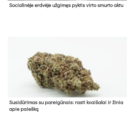
So­cia­li­nė­je erd­vė­je už­gi­męs pyk­tis vir­to smur­to ak­tu
Su­si­dū­ri­mas su pa­rei­gū­nais: ras­ti kvai­ša­lai ir ži­nia
apie paieš­ką