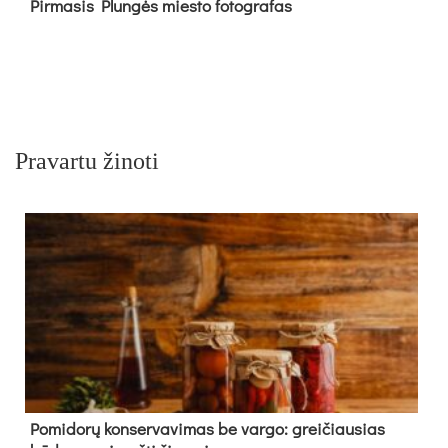
Pir­ma­sis Plun­gės mies­to fo­tog­ra­fas
Pravartu žinoti
Pomidorų konservavimas be vargo: greičiausias