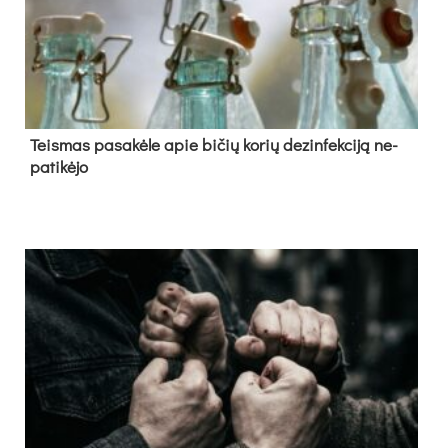
Teis­mas pa­sa­kė­le apie bi­čių ko­rių de­zin­fek­ci­ją ne­
pa­ti­kė­jo