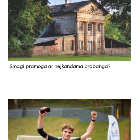
Sma­gi pra­mo­ga ar neį­kan­da­ma pra­ban­ga?