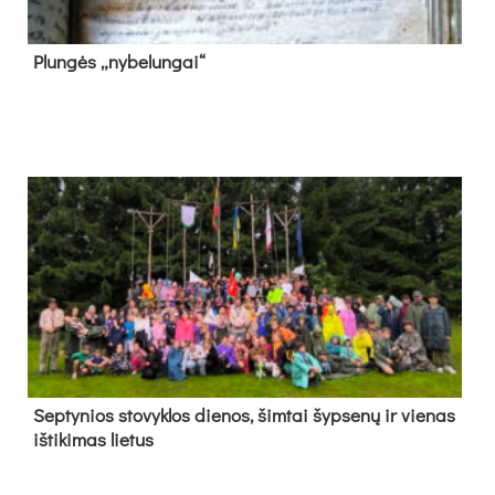
Plun­gės „ny­be­lun­gai“
Sep­ty­nios sto­vyk­los die­nos, šim­tai šyp­se­nų ir vie­nas
iš­ti­ki­mas lie­tus