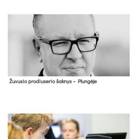
Žu­vu­sio pro­diu­se­rio šak­nys – Plun­gė­je