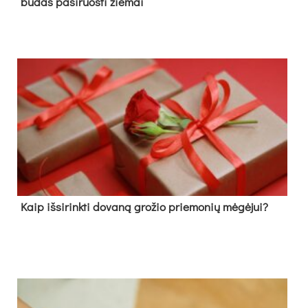
būdas pasiruošti žiemai
Kaip išsirinkti dovaną grožio priemonių mėgėjui?