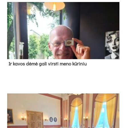
Ir ka­vos dė­mė ga­li virs­ti me­no kū­ri­niu