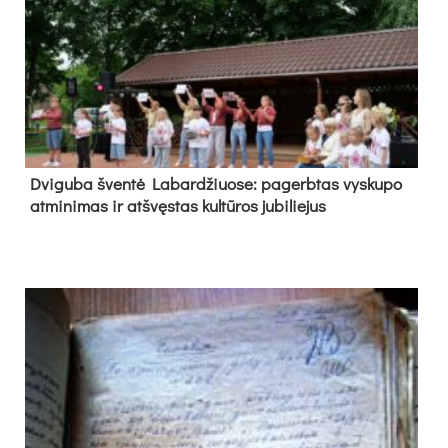
Dvi­gu­ba šven­tė La­bar­džiuo­se: pa­gerb­tas vys­ku­po
at­mi­ni­mas ir at­švęs­tas kul­tū­ros ju­bi­lie­jus