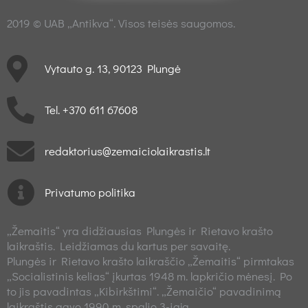
2019 © UAB „Antikva“. Visos teisės saugomos.
Vytauto g. 13, 90123 Plungė
Tel. +370 611 67608
redaktorius@zemaiciolaikrastis.lt
Privatumo politika
„Žemaitis“ yra didžiausias Plungės ir Rietavo krašto
laikraštis. Leidžiamas du kartus per savaitę.
Plungės ir Rietavo krašto laikraščio „Žemaitis“ pirmtakas
„Socialistinis kelias“ įkurtas 1948 m. lapkričio mėnesį. Po
to jis pavadintas „Kibirkštimi“. „Žemaičio“ pavadinimą
laikraštis gavo 1990 m. spalio 3-iąją.