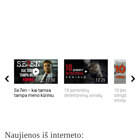
17:50
12:25
Se7en – kai tamsa
10 įsimintinų
10 įtemptų, k
tampa meno kūriniu
detektyvinių serialų
stingdančių k
istorijų
Naujienos iš interneto: