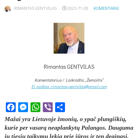
RIMANTAS GENTVILAS
2023-11-28
KOMENTARAI
Rimantas GENTVILAS
Komentatorius /
Laikraštis „Žemaitis“
El. paštas: rimantas.gentvilas@gmail.com
Facebook
Messenger
WhatsApp
Viber
Share
Mažai yra Lietuvoje žmonių, o ypač plungiškių,
kurie per vasarą neaplankytų Palangos. Dauguma
jų tiesiu taikymu lekia prie jūros ir ten deginasi,