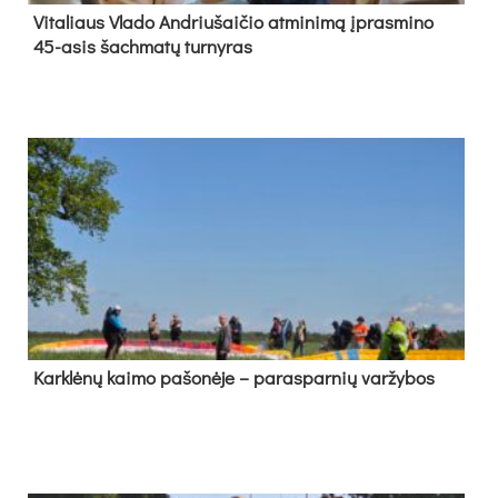
Vi­ta­liaus Vla­do And­riu­šai­čio at­mi­ni­mą įpras­mi­no
45-asis šach­ma­tų tur­ny­ras
Kark­lė­nų kai­mo pa­šo­nė­je – pa­ras­par­nių var­žy­bos