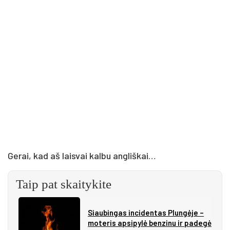
Gerai, kad aš laisvai kalbu angliškai…
Taip pat skaitykite
Siau­bin­gas in­ci­den­tas Plun­gė­je –
mo­te­ris ap­si­py­lė ben­zi­nu ir pa­de­gė