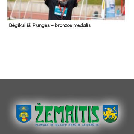
Bė­gi­kui iš Plun­gės – bron­zos me­da­lis