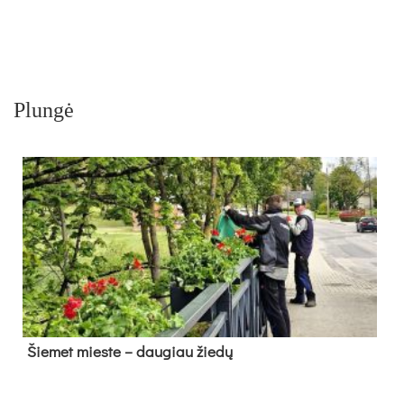
Plungė
Šie­met mies­te – dau­giau žie­dų