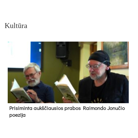
Kultūra
Pri­si­min­ta aukš­čiau­sios pra­bos Rai­mon­do Jo­nu­čio
poe­zi­ja