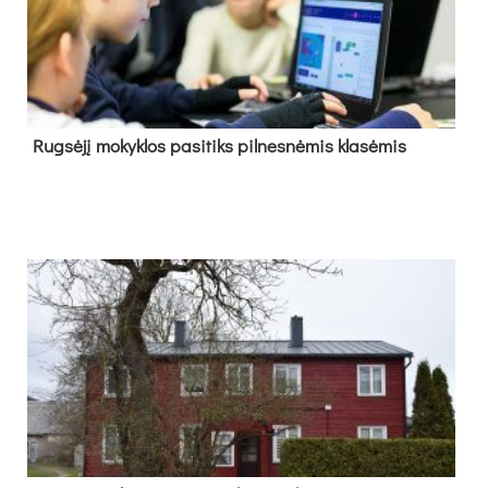
Rug­sė­jį mo­kyk­los pa­si­tiks pil­nes­nė­mis kla­sė­mis