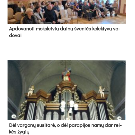
Ap­do­va­no­ti moks­lei­vių dai­nų šven­tės ko­lek­ty­vų va­
do­vai
Dėl var­go­nų su­si­ta­rė, o dėl pa­ra­pi­jos na­mų dar rei­
kės žy­gių