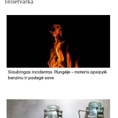
Teisėtvarka
Siau­bin­gas in­ci­den­tas Plun­gė­je – mo­te­ris ap­si­py­lė
ben­zi­nu ir pa­de­gė sa­ve