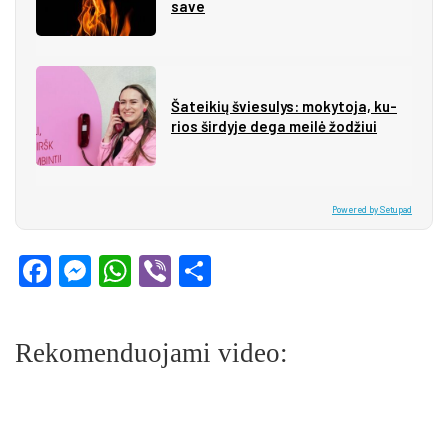
sa­ve
Ša­tei­kių švie­su­lys: mo­ky­to­ja, ku­
rios šir­dy­je de­ga mei­lė žo­džiui
Powered by Setupad
Facebook
Messenger
WhatsApp
Viber
Share
Rekomenduojami video: