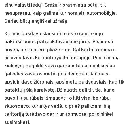
einu valgyti ledų“. Gražu ir prasminga būtų, tik
nesupratau, kaip galima kur nors eiti automobilyje.
Geriau būtų angliškai užrašę.
Kai nusibosdavo slankioti miesto centre ir jo
pakraščiuose, patraukdavau prie jūros. Visur esu
buvęs, bet moterų pliaže – ne. Gal kartais mama ir
nusivesdavo, kai moterys dar nerūpėjo. Prisiminiau,
kiek vyrų paguldė savo garbanotas ar nuplikusias
galveles vasaros metu, prisidengdami krūmais,
apsiginklavę žiūronais, apsimetę paklydusiais, kad tik
patektų į šią karalystę. Džiaugtis gali tik tie, kurie
buvo tik su rūbais išmaudyti, o kiti visai be rūbų
skuosdavo, kur akys vedė, o prieš palikdami šią
teritoriją turėdavo dar ir uniformuotai policininkei
susimokėti.