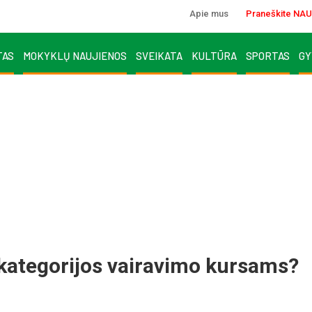
Apie mus
Praneškite NAU
TAS
MOKYKLŲ NAUJIENOS
SVEIKATA
KULTŪRA
SPORTAS
GY
2 kategorijos vairavimo kursams?