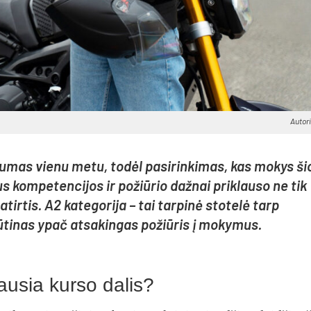
Autori
numas vienu metu, todėl pasirinkimas, kas mokys ši
us kompetencijos ir požiūrio dažnai priklauso ne tik
irtis. A2 kategorija – tai tarpinė stotelė tarp
būtinas ypač atsakingas požiūris į mokymus.
iausia kurso dalis?