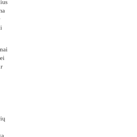
čius
na
r
i
imai
ei
ir
rių
ką.