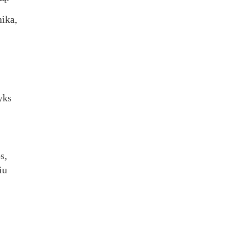
nika,
yks
s,
iu