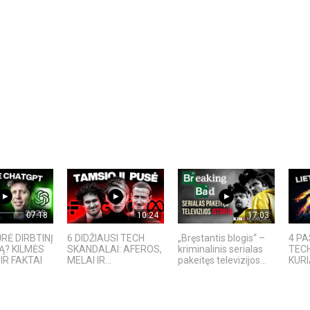
07:18
10:24
17:03
RĖ DIRBTINĮ
6 DIDŽIAUSI TECH
„Bręstantis blogis“ –
4 PA
Ą? KILMĖS
SKANDALAI: AFEROS,
kriminalinis serialas
TEC
IR FAKTAI
MELAI IR...
pakeitęs televizijos...
KURI