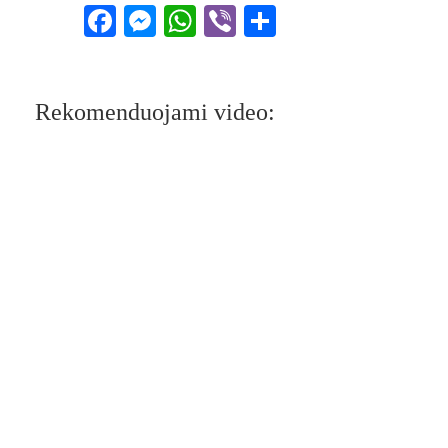
Facebook
Messenger
WhatsApp
Viber
Share
Rekomenduojami video: