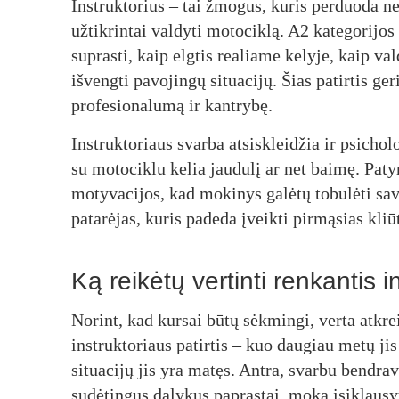
Instruktorius – tai žmogus, kuris perduoda ne 
užtikrintai valdyti motociklą. A2 kategorijos 
suprasti, kaip elgtis realiame kelyje, kaip va
išvengti pavojingų situacijų. Šias patirtis ger
profesionalumą ir kantrybę.
Instruktoriaus svarba atsiskleidžia ir psich
su motociklu kelia jaudulį ar net baimę. Paty
motyvacijos, kad mokinys galėtų tobulėti savo
patarėjas, kuris padeda įveikti pirmąsias kliūt
Ką reikėtų vertinti renkantis i
Norint, kad kursai būtų sėkmingi, verta atkrei
instruktoriaus patirtis – kuo daugiau metų jis
situacijų jis yra matęs. Antra, svarbu bendrav
sudėtingus dalykus paprastai, moka įsiklausy