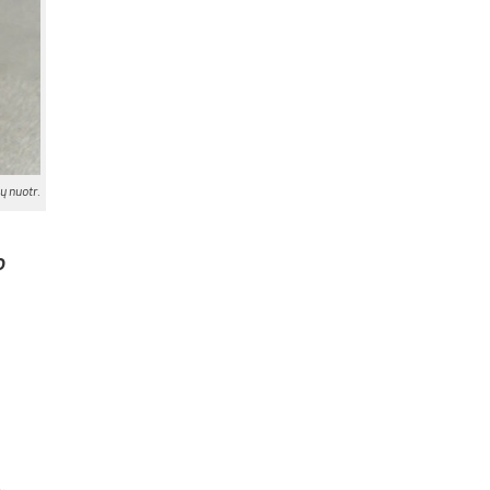
ų nuotr.
o