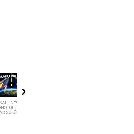
08:01
18:13
09:20
SAULINĖS
Ex Machina: kontrolės
10 FILMUOSE
HNOLOGIJOS,
ir pasirinkimo
IŠGALVOTŲ
AS SUKŪRĖ...
anatomija
TECHNOLOGIJŲ,...