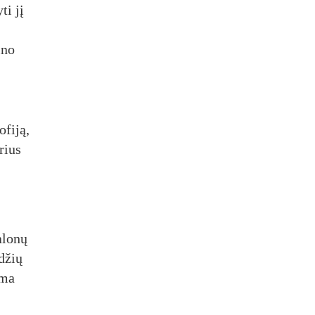
ti jį
ino
ofiją,
rius
alonų
džių
ima