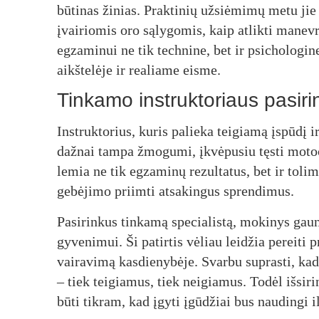
būtinas žinias. Praktinių užsiėmimų metu jie 
įvairiomis oro sąlygomis, kaip atlikti manevr
egzaminui ne tik technine, bet ir psichologi
aikštelėje ir realiame eisme.
Tinkamo instruktoriaus pasiri
Instruktorius, kuris palieka teigiamą įspūdį ir
dažnai tampa žmogumi, įkvėpusiu tęsti motoci
lemia ne tik egzaminų rezultatus, bet ir toli
gebėjimo priimti atsakingus sprendimus.
Pasirinkus tinkamą specialistą, mokinys gaun
gyvenimui. Ši patirtis vėliau leidžia pereiti 
vairavimą kasdienybėje. Svarbu suprasti, kad
– tiek teigiamus, tiek neigiamus. Todėl išsi
būti tikram, kad įgyti įgūdžiai bus naudingi 