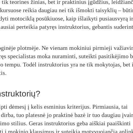
tik teorines žinias, bet ir praktinius įgūdžius, leidžian
kursuose reikia daugiau nei tik išmokti taisyklių – būti
ldyti motociklą posūkiuose, kaip išlaikyti pusiausvyrą i
iausiai perteikia patyręs instruktorius, gebantis suderint
ologinėje plotmėje. Ne vienam mokiniui pirmieji važiav
ręs specialistas moka nuraminti, suteikti pasitikėjimo b
 tempu. Todėl instruktorius yra ne tik mokytojas, bet 
is.
nstruktorių?
pti dėmesį į kelis esminius kriterijus. Pirmiausia, tai
 dirba, tuo platesnė jo praktinė bazė ir tuo daugiau įvai
imo stilius. Geras instruktorius geba aiškiai paaiškinti
ti į mokinio klausimus ir suteikia motyvuojančią aplin