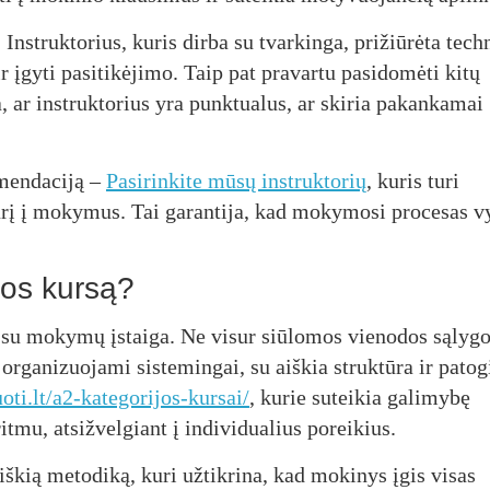
Instruktorius, kuris dirba su tvarkinga, prižiūrėta tech
 įgyti pasitikėjimo. Taip pat pravartu pasidomėti kitų
a, ar instruktorius yra punktualus, ar skiria pakankamai
omendaciją –
Pasirinkite mūsų instruktorių
, kuris turi
žiūrį į mokymus. Tai garantija, kad mokymosi procesas v
jos kursą?
s su mokymų įstaiga. Ne visur siūlomos vienodos sąlygo
ų organizuojami sistemingai, su aiškia struktūra ir patog
oti.lt/a2-kategorijos-kursai/
, kurie suteikia galimybę
ritmu, atsižvelgiant į individualius poreikius.
iškią metodiką, kuri užtikrina, kad mokinys įgis visas