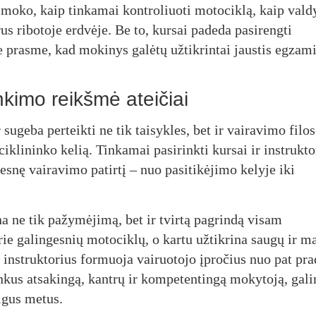
moko, kaip tinkamai kontroliuoti motociklą, kaip valdy
us ribotoje erdvėje. Be to, kursai padeda pasirengti
ne prasme, kad mokinys galėtų užtikrintai jaustis egzam
nkimo reikšmė ateičiai
 sugeba perteikti ne tik taisykles, bet ir vairavimo filos
klininko kelią. Tinkamai pasirinkti kursai ir instrukto
mesnę vairavimo patirtį – nuo pasitikėjimo kelyje iki
a ne tik pažymėjimą, bet ir tvirtą pagrindą visam
prie galingesnių motociklų, o kartu užtikrina saugų ir m
 instruktorius formuoja vairuotojo įpročius nuo pat pra
rinkus atsakingą, kantrų ir kompetentingą mokytoją, gal
ilgus metus.