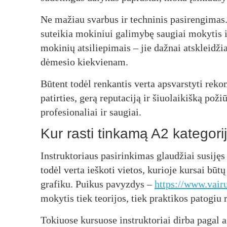
Ne mažiau svarbus ir techninis pasirengimas. 
suteikia mokiniui galimybę saugiai mokytis ir
mokinių atsiliepimais – jie dažnai atskleidži
dėmesio kiekvienam.
Būtent todėl renkantis verta apsvarstyti rek
patirties, gerą reputaciją ir šiuolaikišką po
profesionaliai ir saugiai.
Kur rasti tinkamą A2 kategori
Instruktoriaus pasirinkimas glaudžiai susiję
todėl verta ieškoti vietos, kurioje kursai būt
grafiku. Puikus pavyzdys –
https://www.vairu
mokytis tiek teorijos, tiek praktikos patogiu 
Tokiuose kursuose instruktoriai dirba pagal a