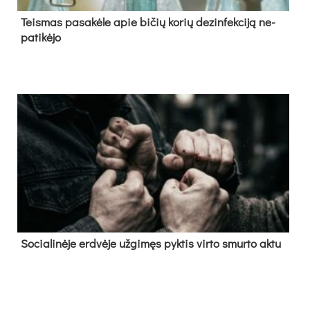
Teis­mas pa­sa­kė­le apie bi­čių ko­rių de­zin­fek­ci­ją ne­
pa­ti­kė­jo
So­cia­li­nė­je erd­vė­je už­gi­męs pyk­tis vir­to smur­to ak­tu