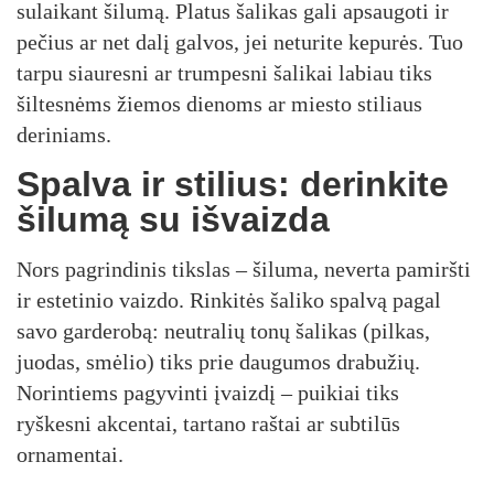
sulaikant šilumą. Platus šalikas gali apsaugoti ir
pečius ar net dalį galvos, jei neturite kepurės. Tuo
tarpu siauresni ar trumpesni šalikai labiau tiks
šiltesnėms žiemos dienoms ar miesto stiliaus
deriniams.
Spalva ir stilius: derinkite
šilumą su išvaizda
Nors pagrindinis tikslas – šiluma, neverta pamiršti
ir estetinio vaizdo. Rinkitės šaliko spalvą pagal
savo garderobą: neutralių tonų šalikas (pilkas,
juodas, smėlio) tiks prie daugumos drabužių.
Norintiems pagyvinti įvaizdį – puikiai tiks
ryškesni akcentai, tartano raštai ar subtilūs
ornamentai.