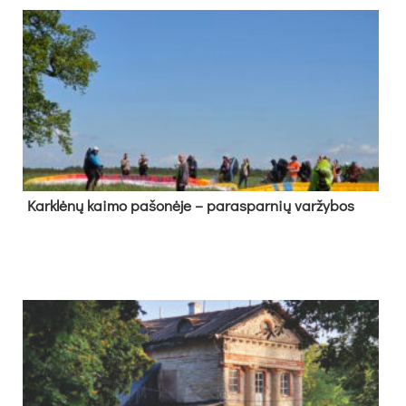
Kark­lė­nų kai­mo pa­šo­nė­je – pa­ras­par­nių var­žy­bos