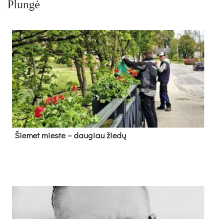
Plungė
Šie­met mies­te – dau­giau žie­dų