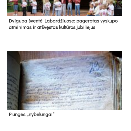
Dvi­gu­ba šven­tė La­bar­džiuo­se: pa­gerb­tas vys­ku­po
at­mi­ni­mas ir at­švęs­tas kul­tū­ros ju­bi­lie­jus
Plun­gės „ny­be­lun­gai“