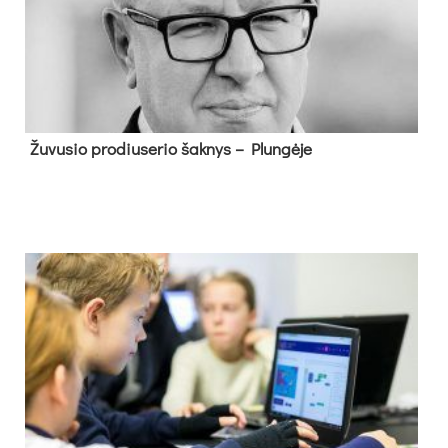
Žu­vu­sio pro­diu­se­rio šak­nys – Plun­gė­je