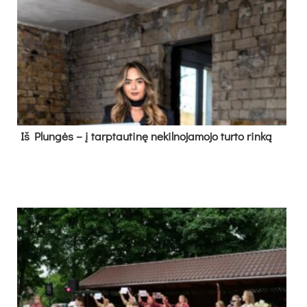
Iš Plungės – į tarptautinę nekilnojamojo turto rinką