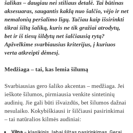
šalikas – daugiau nei stiliaus detalė. Tai būtinas
aksesuaras, saugantis kaklą nuo šalčio, vėjo ir net
nemalonių peršalimo ligų. Tačiau kaip išsirinkti
tikrai šiltą šaliką, kuris ne tik gražiai atrodytų,
bet ir iš tiesų šildytų net šalčiausią rytą?
Apžvelkime svarbiausius kriterijus, į kuriuos
verta atkreipti dėmesį.
Medžiaga – tai, kas lemia šilumą
Svarbiausias gero šaliko akcentas – medžiaga. Jei
ieškote šilumos, pirmiausia venkite sintetinių
audinių. Jie gali būti išvaizdūs, bet šilumos dažnai
nesulaiko. Kokybiškiausi ir šilčiausi pasirinkimai
– tai natūralios kilmės audiniai:
Vilna
– klasikinis, labai šiltas pasirinkimas. Gerai