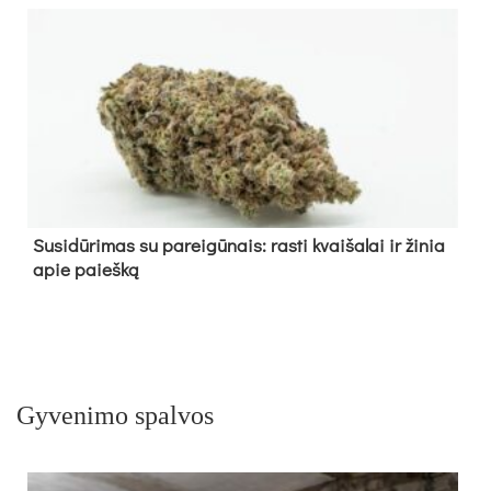
Su­si­dū­ri­mas su pa­rei­gū­nais: ras­ti kvai­ša­lai ir ži­nia
apie paieš­ką
Gyvenimo spalvos