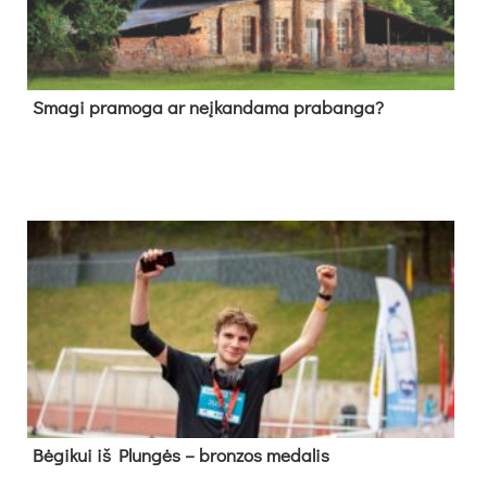
Sma­gi pra­mo­ga ar neį­kan­da­ma pra­ban­ga?
Bė­gi­kui iš Plun­gės – bron­zos me­da­lis