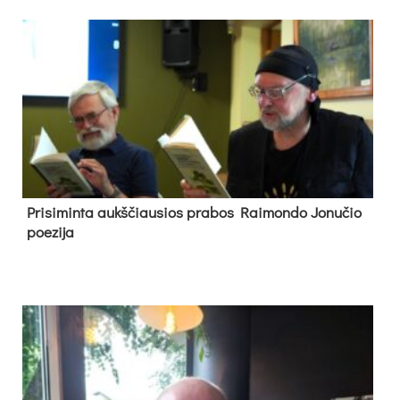
Pri­si­min­ta aukš­čiau­sios pra­bos Rai­mon­do Jo­nu­čio
poe­zi­ja