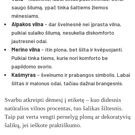
saugo šilumą, ypač tinka šaltiems žiemos
mėnesiams.
Alpakos vilna
– dar švelnesnė nei įprasta vilna,
puikiai sulaiko šilumą, nesukelia diskomforto
jautresnei odai.
Merino vilna
– itin plona, bet šilta ir kvėpuojanti.
Puikiai tinka tiems, kurie nori komforto be
papildomo svorio.
Kašmyras
– švelnumo ir prabangos simbolis. Labai
šiltas ir malonus odai, tačiau dažnai brangesnis.
Svarbu atkreipti dėmesį į etiketę – kuo didesnis
natūralios vilnos procentas, tuo šalikas šiltesnis.
Taip pat verta vengti pernelyg plonų ar dekoratyvių
šalikų, jei ieškote praktiškumo.