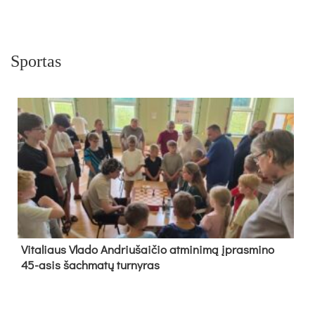
Sportas
Vi­ta­liaus Vla­do And­riu­šai­čio at­mi­ni­mą įpras­mi­no
45-asis šach­ma­tų tur­ny­ras