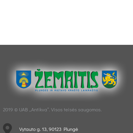
2019 © UAB „Antikva“. Visos teisės saugomos.
Vytauto g. 13, 90123 Plungė