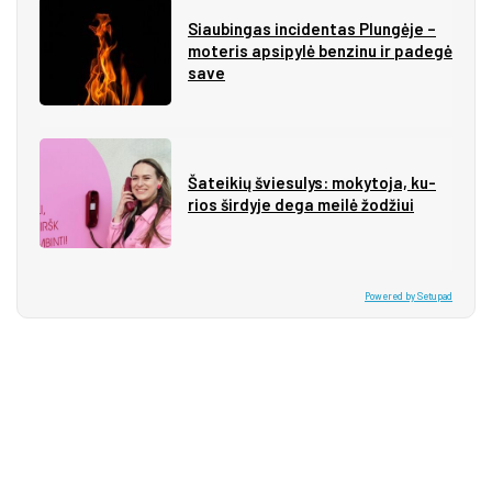
Siau­bin­gas in­ci­den­tas Plun­gė­je –
mo­te­ris ap­si­py­lė ben­zi­nu ir pa­de­gė
sa­ve
Ša­tei­kių švie­su­lys: mo­ky­to­ja, ku­
rios šir­dy­je de­ga mei­lė žo­džiui
Powered by Setupad