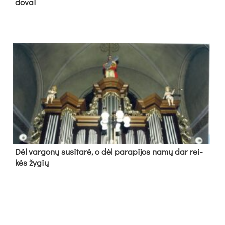
do­vai
Dėl var­go­nų su­si­ta­rė, o dėl pa­ra­pi­jos na­mų dar rei­
kės žy­gių