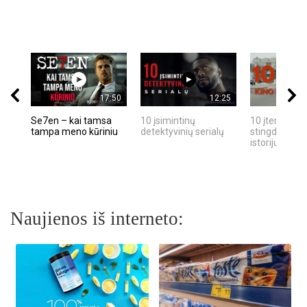
17:50
12:25
Se7en – kai tamsa
10 įsimintinų
10 įtemptų, k
tampa meno kūriniu
detektyvinių serialų
stingdančių k
istorijų
Naujienos iš interneto: