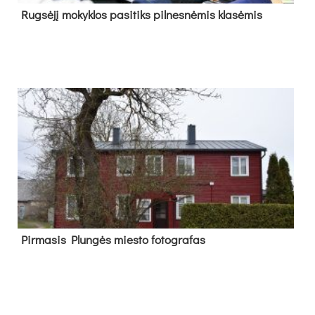
Rug­sė­jį mo­kyk­los pa­si­tiks pil­nes­nė­mis kla­sė­mis
Pir­ma­sis Plun­gės mies­to fo­tog­ra­fas