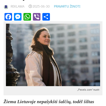
REKLAMA
2025-06-30
PRAVARTU ŽINOTI
Facebook
Messenger
WhatsApp
Viber
Share
„Pexels.com“ nuotr.
Žiema Lietuvoje nepašykšti šalčių, todėl šiltas