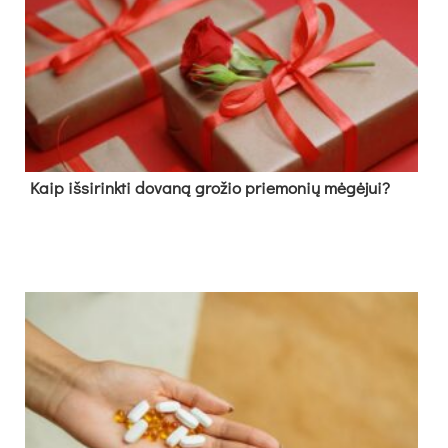
Kaip išsirinkti dovaną grožio priemonių mėgėjui?