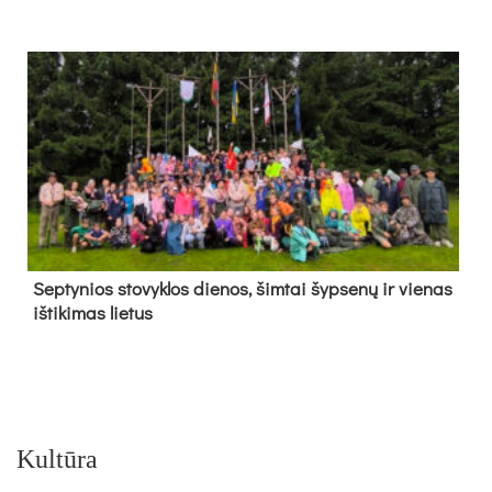
Sep­ty­nios sto­vyk­los die­nos, šim­tai šyp­se­nų ir vie­nas
iš­ti­ki­mas lie­tus
Kultūra