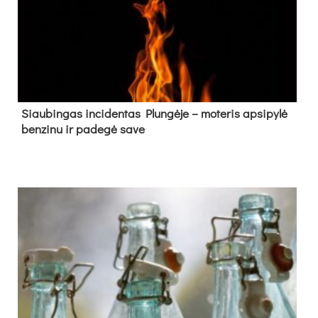
Siau­bin­gas in­ci­den­tas Plun­gė­je – mo­te­ris ap­si­py­lė
ben­zi­nu ir pa­de­gė sa­ve