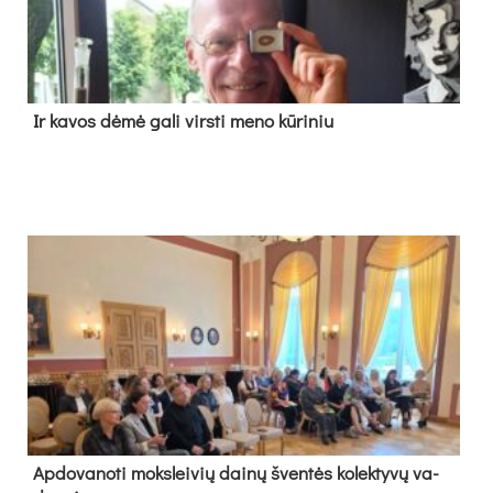
Ir ka­vos dė­mė ga­li virs­ti me­no kū­ri­niu
Ap­do­va­no­ti moks­lei­vių dai­nų šven­tės ko­lek­ty­vų va­