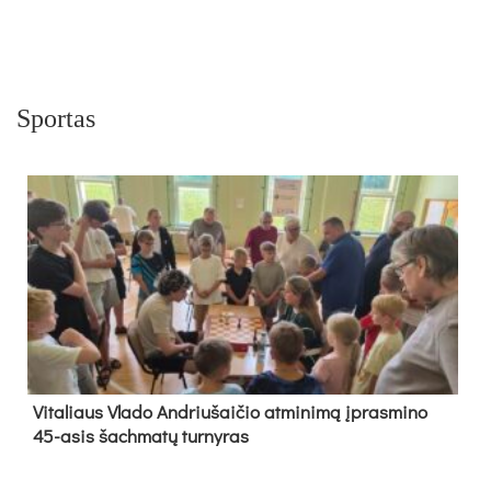
Sportas
Vi­ta­liaus Vla­do And­riu­šai­čio at­mi­ni­mą įpras­mi­no
45-asis šach­ma­tų tur­ny­ras