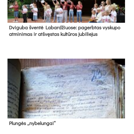
Dvi­gu­ba šven­tė La­bar­džiuo­se: pa­gerb­tas vys­ku­po
at­mi­ni­mas ir at­švęs­tas kul­tū­ros ju­bi­lie­jus
Plun­gės „ny­be­lun­gai“