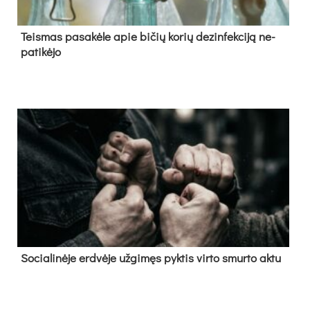
Teis­mas pa­sa­kė­le apie bi­čių ko­rių de­zin­fek­ci­ją ne­
pa­ti­kė­jo
So­cia­li­nė­je erd­vė­je už­gi­męs pyk­tis vir­to smur­to ak­tu