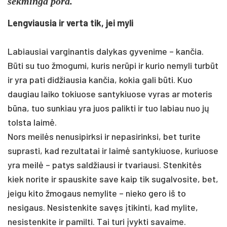
sėkminga pora.
Lengviausia ir verta tik, jei myli
Labiausiai varginantis dalykas gyvenime – kančia.
Būti su tuo žmogumi, kuris nerūpi ir kurio nemyli turbūt
ir yra pati didžiausia kančia, kokia gali būti. Kuo
daugiau laiko tokiuose santykiuose vyras ar moteris
būna, tuo sunkiau yra juos palikti ir tuo labiau nuo jų
tolsta laimė.
Nors meilės nenusipirksi ir nepasirinksi, bet turite
suprasti, kad rezultatai ir laimė santykiuose, kuriuose
yra meilė – patys saldžiausi ir tvariausi. Stenkitės
kiek norite ir spauskite save kaip tik sugalvosite, bet,
jeigu kito žmogaus nemylite – nieko gero iš to
nesigaus. Nesistenkite savęs įtikinti, kad mylite,
nesistenkite ir pamilti. Tai turi įvykti savaime.