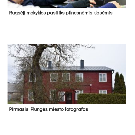
Rug­sė­jį mo­kyk­los pa­si­tiks pil­nes­nė­mis kla­sė­mis
Pir­ma­sis Plun­gės mies­to fo­tog­ra­fas