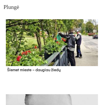
Plungė
Šie­met mies­te – dau­giau žie­dų