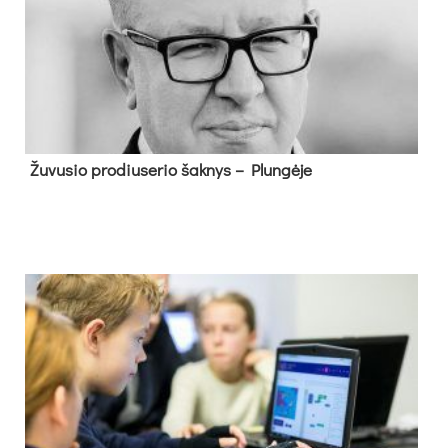
Žu­vu­sio pro­diu­se­rio šak­nys – Plun­gė­je