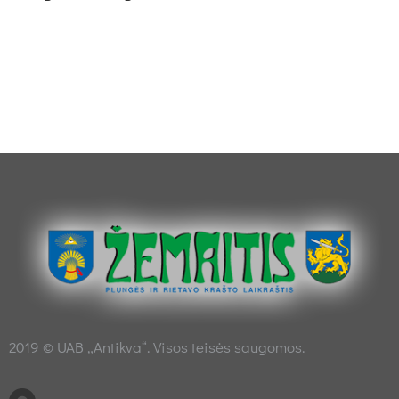
2019 © UAB „Antikva“. Visos teisės saugomos.