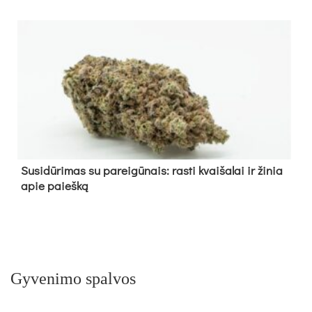
Su­si­dū­ri­mas su pa­rei­gū­nais: ras­ti kvai­ša­lai ir ži­nia
apie paieš­ką
Gyvenimo spalvos