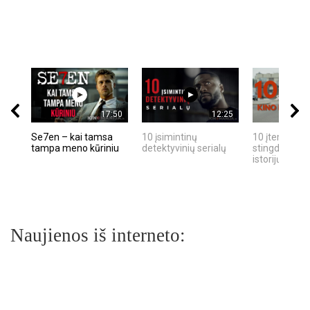
17:50
12:25
Se7en – kai tamsa
10 įsimintinų
10 įtemptų, k
tampa meno kūriniu
detektyvinių serialų
stingdančių k
istorijų
Naujienos iš interneto: