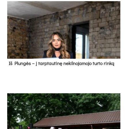
Iš Plungės – į tarptautinę nekilnojamojo turto rinką