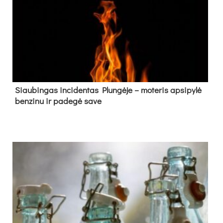
Siau­bin­gas in­ci­den­tas Plun­gė­je – mo­te­ris ap­si­py­lė
ben­zi­nu ir pa­de­gė sa­ve