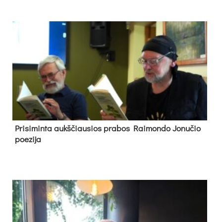
Pri­si­min­ta aukš­čiau­sios pra­bos Rai­mon­do Jo­nu­čio
poe­zi­ja