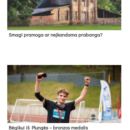
Sma­gi pra­mo­ga ar neį­kan­da­ma pra­ban­ga?
Bė­gi­kui iš Plun­gės – bron­zos me­da­lis