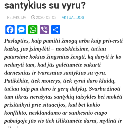
santykius su vyru?
REDAKCIJA
2020-03-03
AKTUALIJOS
Facebook
Messenger
WhatsApp
Viber
Share
Paslapties, kaip pamilti žmogų arba kaip priversti
kažką, jus įsimylėti – neatskleisime, tačiau
patarsime kokius žingsnius žengti, ką daryti ir ko
nedaryti tam, kad jūs galėtumėte sukurti
darnesnius ir tvaresnius santykius su vyru.
Patikėkite, tiek moterys, tiek vyrai daro klaidų,
tačiau taip pat daro ir gerų dalykų. Svarbu žinoti
tam tikras nerašytas santykių taisykles bei mokėti
prisitaikyti prie situacijos, kad bet kokio
konflikto, nesklandumo ar sunkesnio etapo
pabaigoje jūs vis tiek išliktumėte darni, mylinti ir