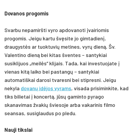
Dovanos progomis
Svarbu nepamiršti vyro apdovanoti įvairiomis
progomis. Jeigu kartu švęsite jo gimtadienį,
draugystės ar tuoktuvių metines, vyrų dieną, Šv.
Valentino dieną bei kitas šventes – santykiai
susiklijuos „meilės“ klijais. Tada, kai investuojate į
vienas kitą laiko bei pastangų – santykiai
automatiškai darosi tvaresni bei stipresni. Jeigu
nekyla
dovanų idėjos vyrams
, visada prisiminkite, kad
tiks bilietai į koncertą, jūsų gaminto pyrago
skanavimas žvakių šviesoje arba vakarinis filmo
seansas, susiglaudus po pledu.
Nauji tikslai