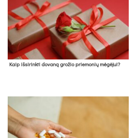
Kaip išsirinkti dovaną grožio priemonių mėgėjui?