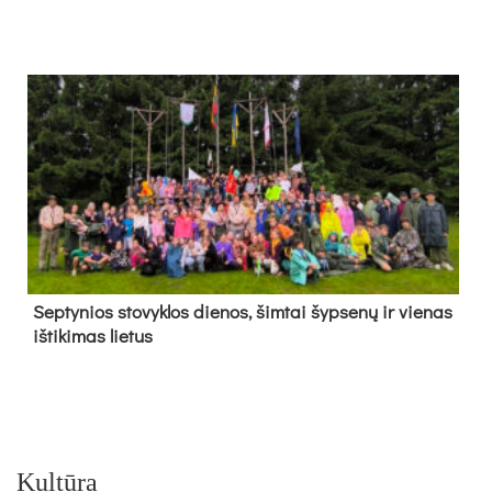
Sep­ty­nios sto­vyk­los die­nos, šim­tai šyp­se­nų ir vie­nas
iš­ti­ki­mas lie­tus
Kultūra