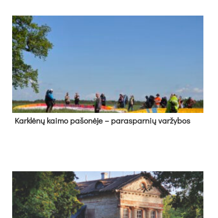
Kark­lė­nų kai­mo pa­šo­nė­je – pa­ras­par­nių var­žy­bos