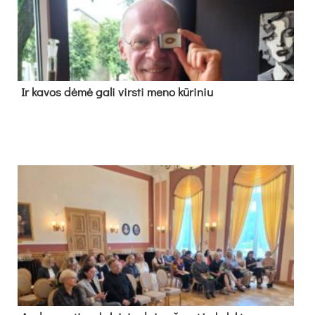
Ir ka­vos dė­mė ga­li virs­ti me­no kū­ri­niu