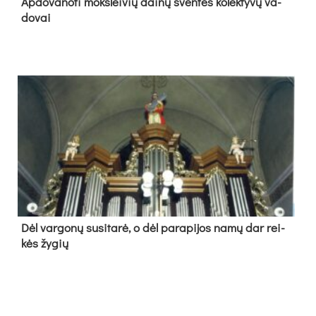
Ap­do­va­no­ti moks­lei­vių dai­nų šven­tės ko­lek­ty­vų va­
do­vai
Dėl var­go­nų su­si­ta­rė, o dėl pa­ra­pi­jos na­mų dar rei­
kės žy­gių