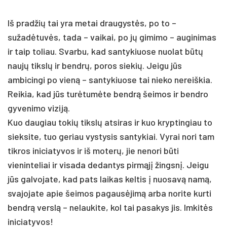
Iš pradžių tai yra metai draugystės, po to –
sužadėtuvės, tada – vaikai, po jų gimimo – auginimas
ir taip toliau. Svarbu, kad santykiuose nuolat būtų
naujų tikslų ir bendrų, poros siekių. Jeigu jūs
ambicingi po vieną – santykiuose tai nieko nereiškia.
Reikia, kad jūs turėtumėte bendrą šeimos ir bendro
gyvenimo viziją.
Kuo daugiau tokių tikslų atsiras ir kuo kryptingiau to
sieksite, tuo geriau vystysis santykiai. Vyrai nori tam
tikros iniciatyvos ir iš moterų, jie nenori būti
vieninteliai ir visada dedantys pirmąjį žingsnį. Jeigu
jūs galvojate, kad pats laikas keltis į nuosavą namą,
svajojate apie šeimos pagausėjimą arba norite kurti
bendrą verslą – nelaukite, kol tai pasakys jis. Imkitės
iniciatyvos!