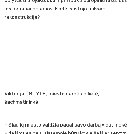
jos nepanaudojamos. Kodėl sustojo bulvaro
rekonstrukcija?
Viktorija ČMILYTĖ, miesto garbės pilietė,
šachmatininkė:
– Šiaulių miesto valdžia pagal savo darbą vidutiniokė
– dešimties balų sistemoje būtų kokie šeši ar septyni