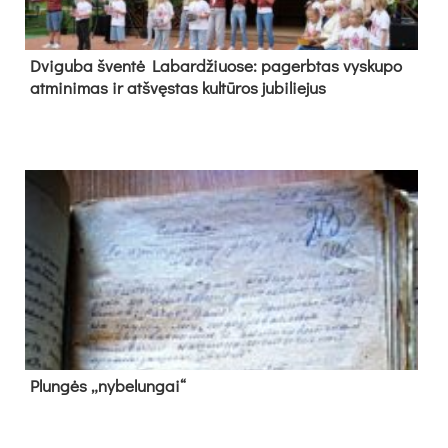
Dvi­gu­ba šven­tė La­bar­džiuo­se: pa­gerb­tas vys­ku­po
at­mi­ni­mas ir at­švęs­tas kul­tū­ros ju­bi­lie­jus
Plun­gės „ny­be­lun­gai“