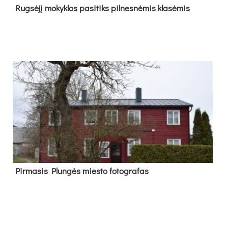
Rug­sė­jį mo­kyk­los pa­si­tiks pil­nes­nė­mis kla­sė­mis
Pir­ma­sis Plun­gės mies­to fo­tog­ra­fas