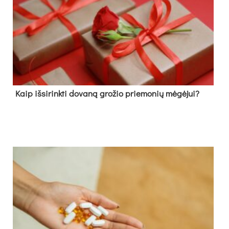
Kaip išsirinkti dovaną grožio priemonių mėgėjui?