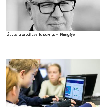
Žu­vu­sio pro­diu­se­rio šak­nys – Plun­gė­je