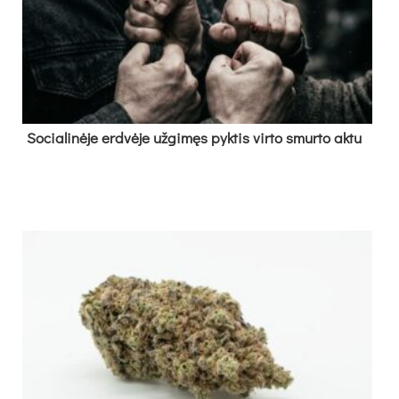
So­cia­li­nė­je erd­vė­je už­gi­męs pyk­tis vir­to smur­to ak­tu