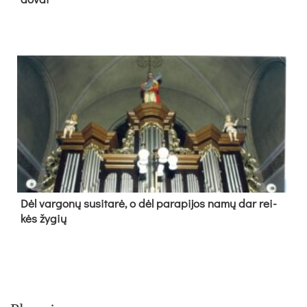
Dėl var­go­nų su­si­ta­rė, o dėl pa­ra­pi­jos na­mų dar rei­
kės žy­gių