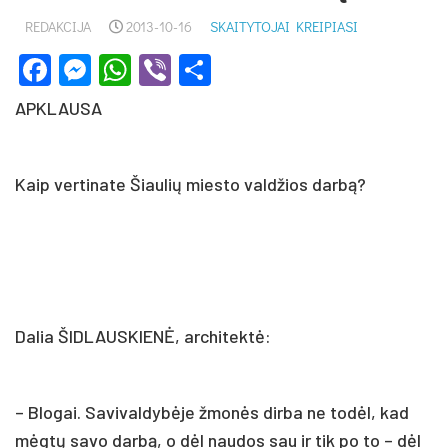
REDAKCIJA
2013-10-16
SKAITYTOJAI KREIPIASI
Facebook
Messenger
WhatsApp
Viber
Share
APKLAUSA
Kaip vertinate Šiaulių miesto valdžios darbą?
Dalia ŠIDLAUSKIENĖ, architektė:
– Blogai. Savivaldybėje žmonės dirba ne todėl, kad
mėgtų savo darbą, o dėl naudos sau ir tik po to – dėl