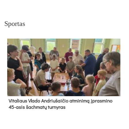
Sportas
Vi­ta­liaus Vla­do And­riu­šai­čio at­mi­ni­mą įpras­mi­no
45-asis šach­ma­tų tur­ny­ras