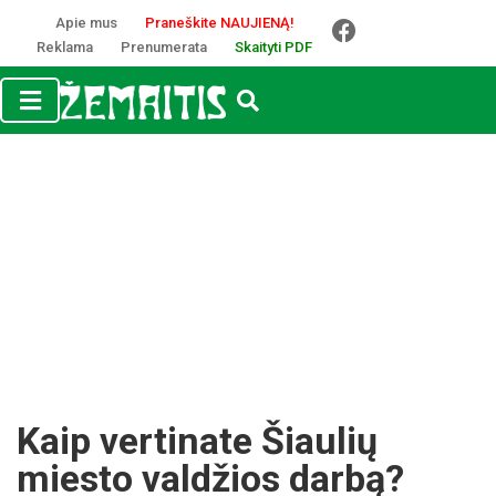
Apie mus
Praneškite NAUJIENĄ!
Reklama
Prenumerata
Skaityti PDF
Kaip ver­ti­na­te Šiau­lių
mies­to val­džios dar­bą?