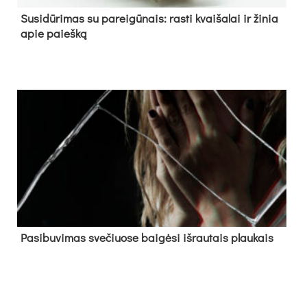
Su­si­dū­ri­mas su pa­rei­gū­nais: ras­ti kvai­ša­lai ir ži­nia
apie paieš­ką
Pa­si­bu­vi­mas sve­čiuo­se bai­gė­si iš­rau­tais plau­kais