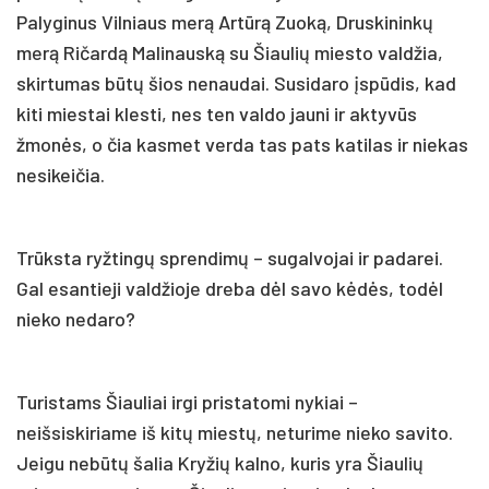
Palyginus Vilniaus merą Artūrą Zuoką, Druskininkų
merą Ričardą Malinauską su Šiaulių miesto valdžia,
skirtumas būtų šios nenaudai. Susidaro įspūdis, kad
kiti miestai klesti, nes ten valdo jauni ir aktyvūs
žmonės, o čia kasmet verda tas pats katilas ir niekas
nesikeičia.
Trūksta ryžtingų sprendimų – sugalvojai ir padarei.
Gal esantieji valdžioje dreba dėl savo kėdės, todėl
nieko nedaro?
Turistams Šiauliai irgi pristatomi nykiai –
neišsiskiriame iš kitų miestų, neturime nieko savito.
Jeigu nebūtų šalia Kryžių kalno, kuris yra Šiaulių