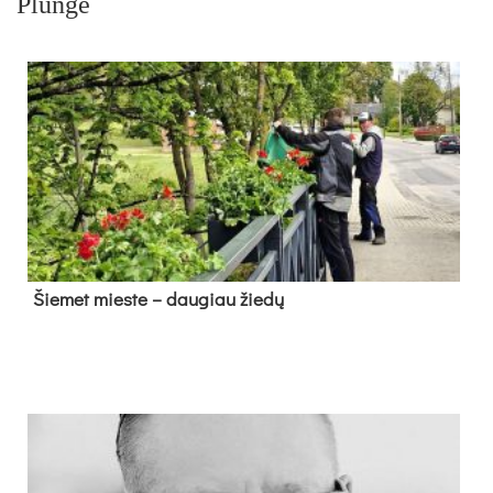
Plungė
Šie­met mies­te – dau­giau žie­dų