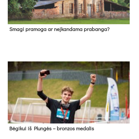
Sma­gi pra­mo­ga ar neį­kan­da­ma pra­ban­ga?
Bė­gi­kui iš Plun­gės – bron­zos me­da­lis