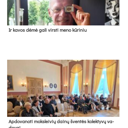
Ir ka­vos dė­mė ga­li virs­ti me­no kū­ri­niu
Ap­do­va­no­ti moks­lei­vių dai­nų šven­tės ko­lek­ty­vų va­
do­vai