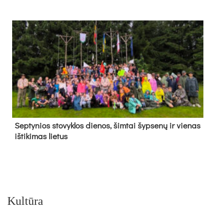
Sep­ty­nios sto­vyk­los die­nos, šim­tai šyp­se­nų ir vie­nas
iš­ti­ki­mas lie­tus
Kultūra