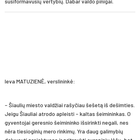
susiformavusių vertybių. Dabar valdo pinigai.
Ieva MATUZIENĖ, verslininkė:
– Šiaulių miesto valdžiai rašyčiau šešetą iš dešimties.
Jeigu Šiauliai atrodo apleisti – kaltas šeimininkas. O
gyventojai geresnio šeimininko išsirinkti negali, nes
nėra tiesioginių mero rinkimų. Yra daug galimybių
dalyvauti projektuose ir pritraukti europinių lėšų, bet