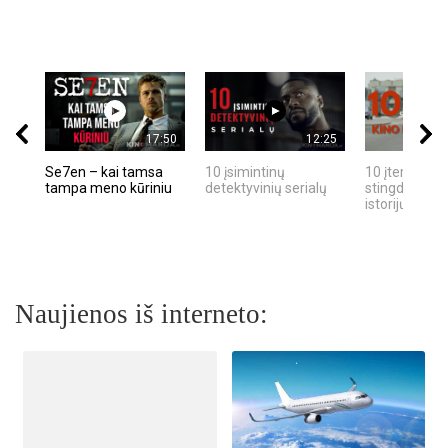
17:50
12:25
Se7en – kai tamsa
10 įsimintinų
10 įtemptų, k
tampa meno kūriniu
detektyvinių serialų
stingdančių k
istorijų
Naujienos iš interneto: