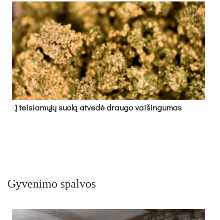
Į tei­sia­mų­jų suo­lą at­ve­dė drau­go vai­šin­gu­mas
Gyvenimo spalvos