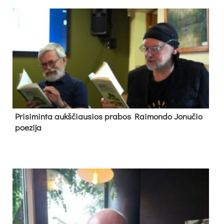
Pri­si­min­ta aukš­čiau­sios pra­bos Rai­mon­do Jo­nu­čio
poe­zi­ja