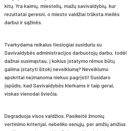
kitų. Yra kaimų, miestelių, mažų savivaldybių, kur
rezultatai geresni, o miesto valdžiai trūksta meilės
darbui ir sąžinės.
Tvarkydama reikalus tiesiogiai susiduriu su
Savivaldybės administracijos darbuotojų darbu, todėl
dažnai susimąstau, į kokius įstatymo rėmus būtų
galima įstatyti šitokį neveiklumą? Neveiklumo
apskritai neįmanoma niekuo pagrįsti! Susidaro
įspūdis, kad Savivaldybės klerkams ir taip gerai,
viskas vienodai šviečia.
Degraduoja visos valdžios. Pasikeitė žmonių
vertinimo kriterijai, nebeliko senųjų, per amžių amžius