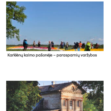
Kark­lė­nų kai­mo pa­šo­nė­je – pa­ras­par­nių var­žy­bos