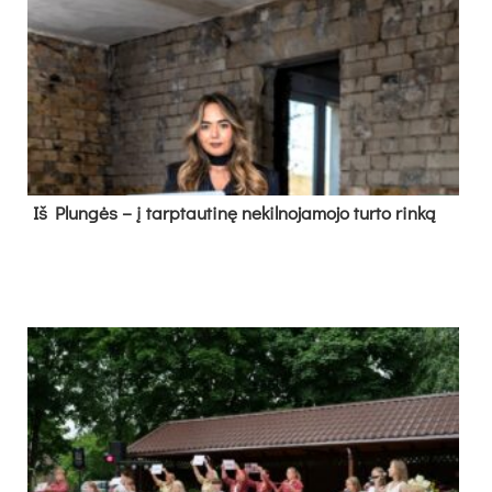
Iš Plungės – į tarptautinę nekilnojamojo turto rinką