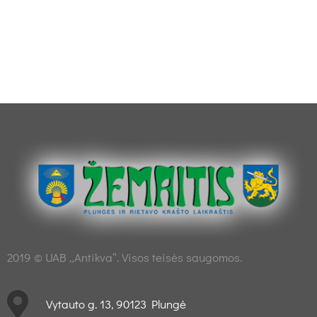
2019 © UAB „Antikva“. Visos teisės saugomos.
Vytauto g. 13, 90123 Plungė