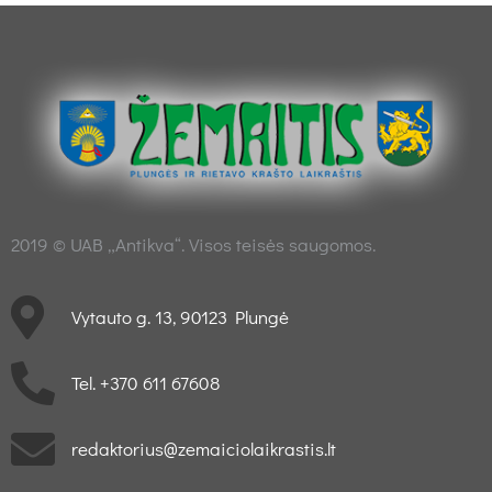
2019 © UAB „Antikva“. Visos teisės saugomos.
Vytauto g. 13, 90123 Plungė
Tel. +370 611 67608
redaktorius@zemaiciolaikrastis.lt