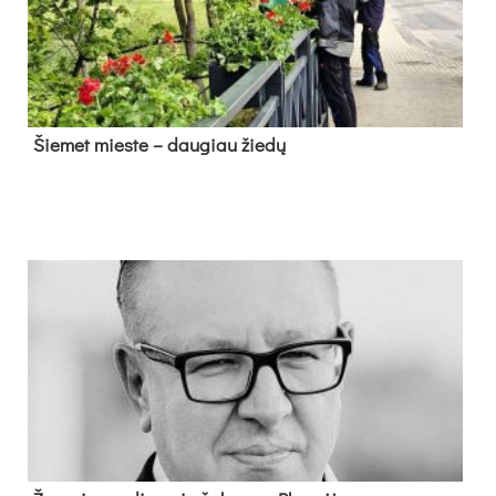
Šie­met mies­te – dau­giau žie­dų