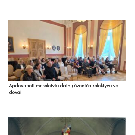
Ap­do­va­no­ti moks­lei­vių dai­nų šven­tės ko­lek­ty­vų va­
do­vai