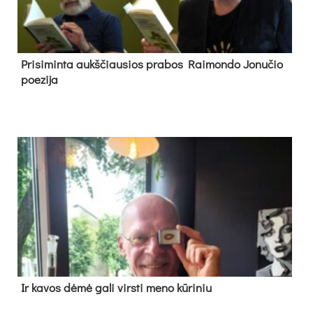
Pri­si­min­ta aukš­čiau­sios pra­bos Rai­mon­do Jo­nu­čio
poe­zi­ja
Ir ka­vos dė­mė ga­li virs­ti me­no kū­ri­niu