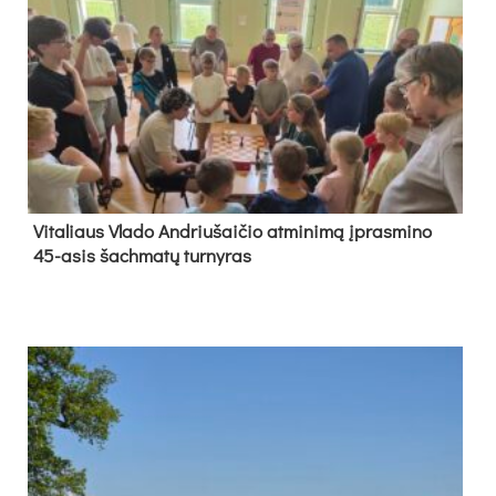
Vi­ta­liaus Vla­do And­riu­šai­čio at­mi­ni­mą įpras­mi­no
45-asis šach­ma­tų tur­ny­ras