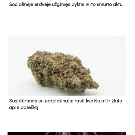
So­cia­li­nė­je erd­vė­je už­gi­męs pyk­tis vir­to smur­to ak­tu
Su­si­dū­ri­mas su pa­rei­gū­nais: ras­ti kvai­ša­lai ir ži­nia
apie paieš­ką