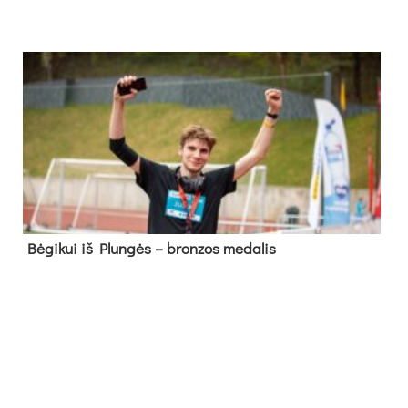
Bė­gi­kui iš Plun­gės – bron­zos me­da­lis