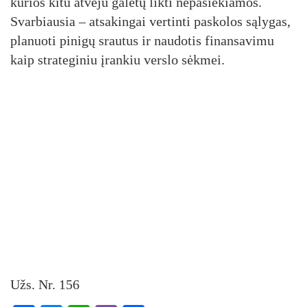
kurios kitu atveju galėtų likti nepasiekiamos.
Svarbiausia – atsakingai vertinti paskolos sąlygas,
planuoti pinigų srautus ir naudotis finansavimu
kaip strateginiu įrankiu verslo sėkmei.
Užs. Nr. 156