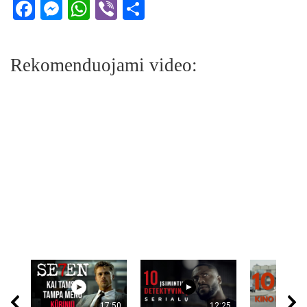
Facebook
Messenger
WhatsApp
Viber
Share
Rekomenduojami video:
17:50
12:25