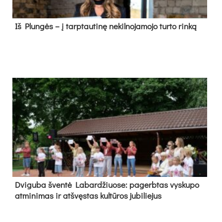
Iš Plungės – į tarptautinę nekilnojamojo turto rinką
Dvi­gu­ba šven­tė La­bar­džiuo­se: pa­gerb­tas vys­ku­po
at­mi­ni­mas ir at­švęs­tas kul­tū­ros ju­bi­lie­jus