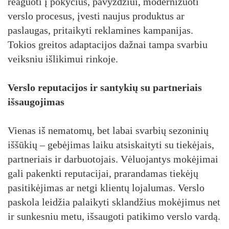
reaguoti į pokyčius, pavyzdžiui, modernizuoti
verslo procesus, įvesti naujus produktus ar
paslaugas, pritaikyti reklamines kampanijas.
Tokios greitos adaptacijos dažnai tampa svarbiu
veiksniu išlikimui rinkoje.
Verslo reputacijos ir santykių su partneriais
išsaugojimas
Vienas iš nematomų, bet labai svarbių sezoninių
iššūkių – gebėjimas laiku atsiskaityti su tiekėjais,
partneriais ir darbuotojais. Vėluojantys mokėjimai
gali pakenkti reputacijai, prarandamas tiekėjų
pasitikėjimas ar netgi klientų lojalumas. Verslo
paskola leidžia palaikyti sklandžius mokėjimus net
ir sunkesniu metu, išsaugoti patikimo verslo vardą.