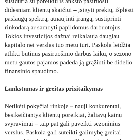
susiduria su poreikiu iš anksto pasiruošti
didesniam klientų skaičiui – įsigyti prekių, išplėsti
paslaugų spektrą, atnaujinti įrangą, sustiprinti
rinkodarą ar samdyti papildomus darbuotojus.
Tokios investicijos dažnai reikalauja daugiau
kapitalo nei verslas tuo metu turi. Paskola leidžia
atlikti būtinus pasiruošimo darbus laiku, o sezono
metu gautos pajamos padeda ją grąžinti be didelio
finansinio spaudimo.
Lankstumas ir greitas prisitaikymas
Netikėti pokyčiai rinkoje – nauji konkurentai,
besikeičiantys klientų poreikiai, žaliavų kainų
svyravimai – taip pat gali paveikti sezoninius
verslus. Paskola gali suteikti galimybę greitai