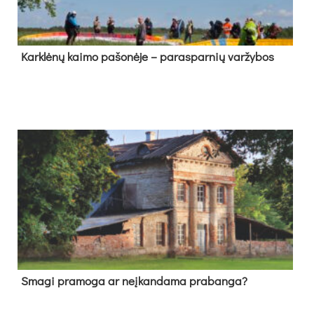
Kark­lė­nų kai­mo pa­šo­nė­je – pa­ras­par­nių var­žy­bos
Sma­gi pra­mo­ga ar neį­kan­da­ma pra­ban­ga?