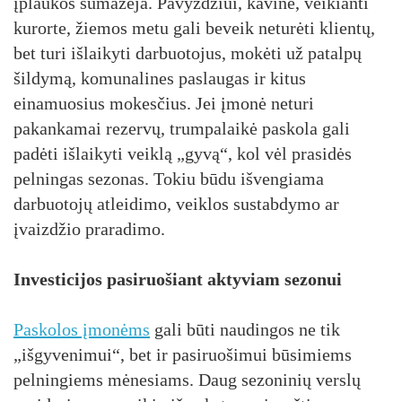
įplaukos sumažėja. Pavyzdžiui, kavinė, veikianti
kurorte, žiemos metu gali beveik neturėti klientų,
bet turi išlaikyti darbuotojus, mokėti už patalpų
šildymą, komunalines paslaugas ir kitus
einamuosius mokesčius. Jei įmonė neturi
pakankamai rezervų, trumpalaikė paskola gali
padėti išlaikyti veiklą „gyvą“, kol vėl prasidės
pelningas sezonas. Tokiu būdu išvengiama
darbuotojų atleidimo, veiklos sustabdymo ar
įvaizdžio praradimo.
Investicijos pasiruošiant aktyviam sezonui
Paskolos įmonėms
gali būti naudingos ne tik
„išgyvenimui“, bet ir pasiruošimui būsimiems
pelningiems mėnesiams. Daug sezoninių verslų