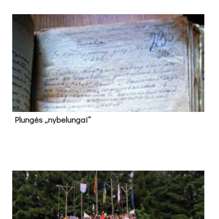
Plun­gės „ny­be­lun­gai“