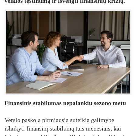
veiklos tęstinumą ir išvengti finansinių krizių.
Finansinis stabilumas nepalankiu sezono metu
Verslo paskola pirmiausia suteikia galimybę
išlaikyti finansinį stabilumą tais mėnesiais, kai