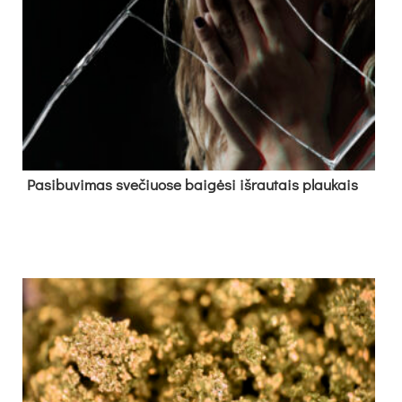
Pa­si­bu­vi­mas sve­čiuo­se bai­gė­si iš­rau­tais plau­kais