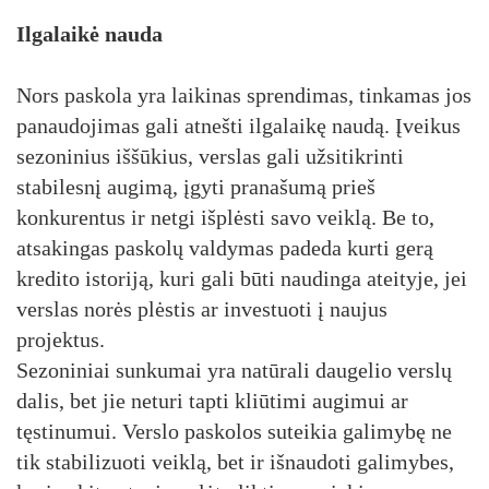
Ilgalaikė nauda
Nors paskola yra laikinas sprendimas, tinkamas jos
panaudojimas gali atnešti ilgalaikę naudą. Įveikus
sezoninius iššūkius, verslas gali užsitikrinti
stabilesnį augimą, įgyti pranašumą prieš
konkurentus ir netgi išplėsti savo veiklą. Be to,
atsakingas paskolų valdymas padeda kurti gerą
kredito istoriją, kuri gali būti naudinga ateityje, jei
verslas norės plėstis ar investuoti į naujus
projektus.
Sezoniniai sunkumai yra natūrali daugelio verslų
dalis, bet jie neturi tapti kliūtimi augimui ar
tęstinumui. Verslo paskolos suteikia galimybę ne
tik stabilizuoti veiklą, bet ir išnaudoti galimybes,