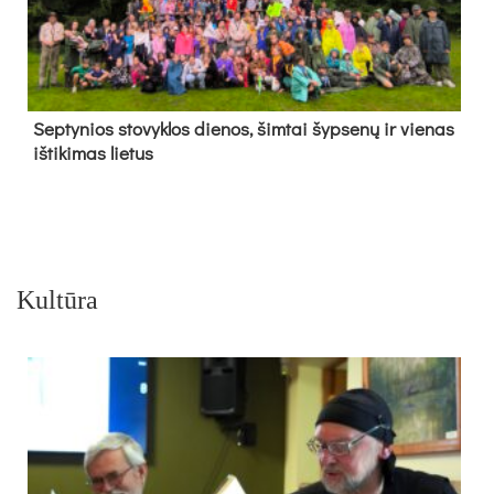
Sep­ty­nios sto­vyk­los die­nos, šim­tai šyp­se­nų ir vie­nas
iš­ti­ki­mas lie­tus
Kultūra