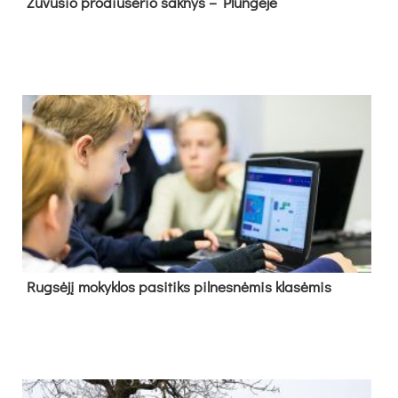
Žu­vu­sio pro­diu­se­rio šak­nys – Plun­gė­je
Rug­sė­jį mo­kyk­los pa­si­tiks pil­nes­nė­mis kla­sė­mis