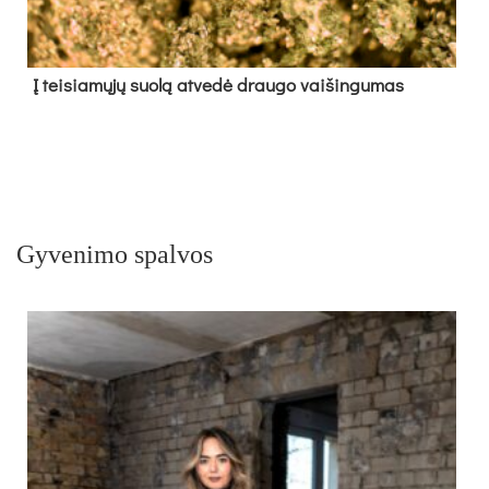
Į tei­sia­mų­jų suo­lą at­ve­dė drau­go vai­šin­gu­mas
Gyvenimo spalvos