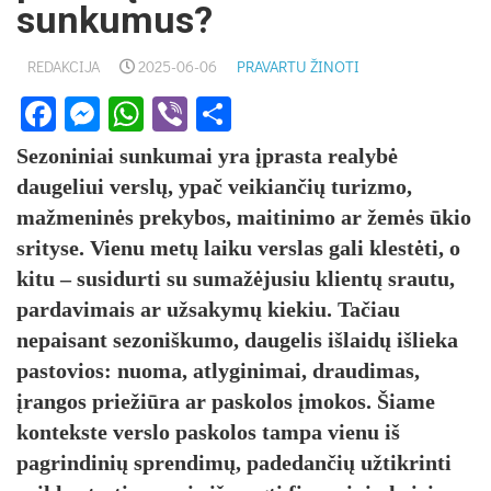
sunkumus?
REDAKCIJA
2025-06-06
PRAVARTU ŽINOTI
Facebook
Messenger
WhatsApp
Viber
Share
Sezoniniai sunkumai yra įprasta realybė
daugeliui verslų, ypač veikiančių turizmo,
mažmeninės prekybos, maitinimo ar žemės ūkio
srityse. Vienu metų laiku verslas gali klestėti, o
kitu – susidurti su sumažėjusiu klientų srautu,
pardavimais ar užsakymų kiekiu. Tačiau
nepaisant sezoniškumo, daugelis išlaidų išlieka
pastovios: nuoma, atlyginimai, draudimas,
įrangos priežiūra ar paskolos įmokos. Šiame
kontekste verslo paskolos tampa vienu iš
pagrindinių sprendimų, padedančių užtikrinti