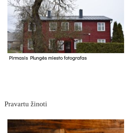
Pir­ma­sis Plun­gės mies­to fo­tog­ra­fas
Pravartu žinoti