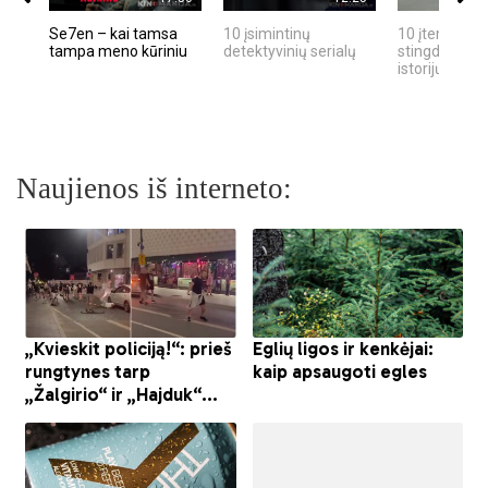
Se7en – kai tamsa
10 įsimintinų
10 įtemptų, k
tampa meno kūriniu
detektyvinių serialų
stingdančių k
istorijų
Naujienos iš interneto: