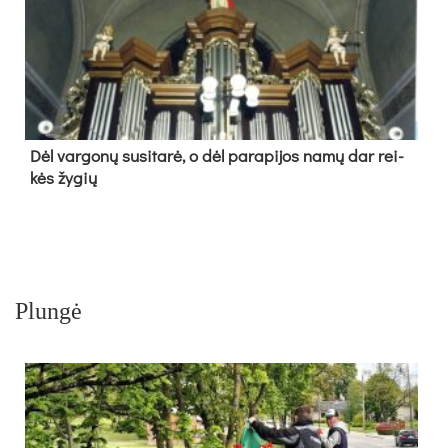
Dėl var­go­nų su­si­ta­rė, o dėl pa­ra­pi­jos na­mų dar rei­
kės žy­gių
Plungė