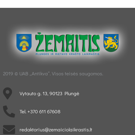
2019 © UAB „Antikva“. Visos teisės saugomos.
Vytauto g. 13, 90123 Plungė
Tel. +370 611 67608
redaktorius@zemaiciolaikrastis.lt