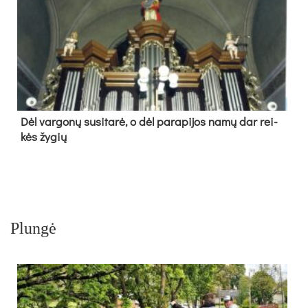
Dėl var­go­nų su­si­ta­rė, o dėl pa­ra­pi­jos na­mų dar rei­
kės žy­gių
Plungė