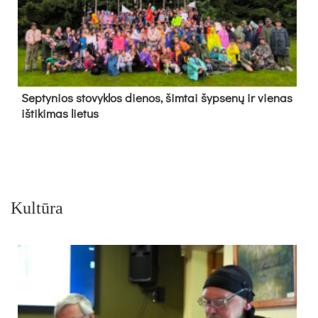
Sep­ty­nios sto­vyk­los die­nos, šim­tai šyp­se­nų ir vie­nas
iš­ti­ki­mas lie­tus
Kultūra