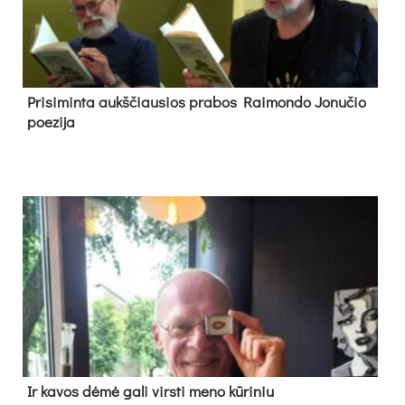
Pri­si­min­ta aukš­čiau­sios pra­bos Rai­mon­do Jo­nu­čio
poe­zi­ja
Ir ka­vos dė­mė ga­li virs­ti me­no kū­ri­niu