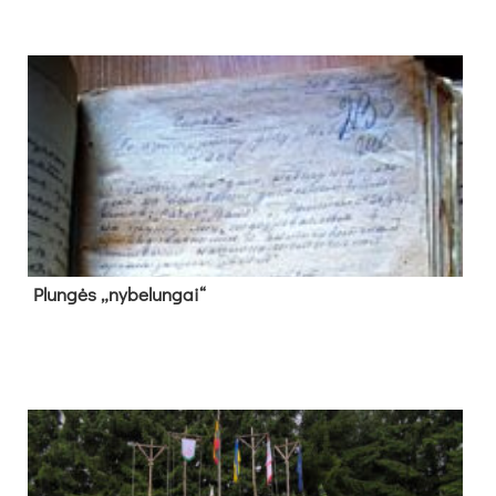
Plun­gės „ny­be­lun­gai“