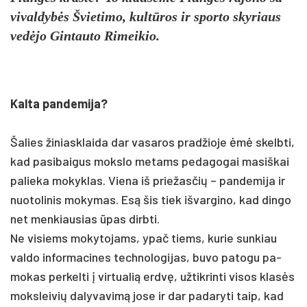
vi­val­dybės Švie­ti­mo, kultū­ros ir spor­to sky­riaus
vedė­jo Gin­tau­to Ri­mei­kio.
Kal­ta pan­de­mi­ja?
Ša­lies ži­niask­lai­da dar va­sa­ros pra­džio­je ėmė skelbti,
kad pa­si­bai­gus moks­lo me­tams pe­da­go­gai ma­siš­kai
pa­lie­ka mo­kyk­las. Vie­na iš prie­žas­čių – pan­de­mi­ja ir
nuo­to­li­nis mo­ky­mas. Esą šis tiek iš­var­gi­no, kad din­go
net men­kiau­sias ūpas dirb­ti.
Ne vi­siems mo­ky­to­jams, ypač tiems, ku­rie sun­kiau
val­do in­for­ma­ci­nes tech­no­lo­gi­jas, bu­vo pa­to­gu pa­
mo­kas per­kel­ti į vir­tua­lią erdvę, už­tik­rin­ti vi­sos klasės
moks­lei­vių da­ly­va­vimą jo­se ir dar pa­da­ry­ti taip, kad