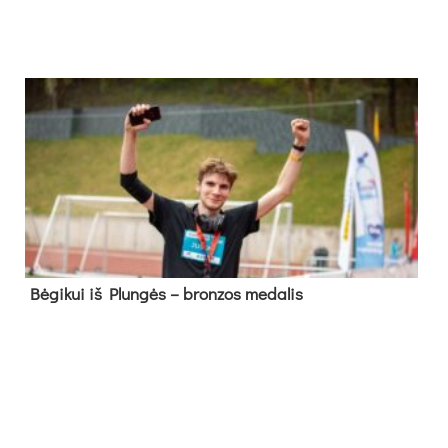
Bė­gi­kui iš Plun­gės – bron­zos me­da­lis