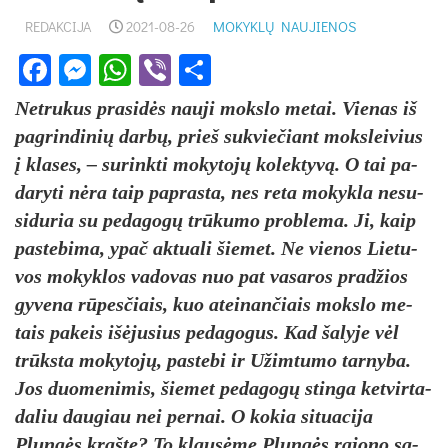
REDAKCIJA
2021-08-26
MOKYKLŲ NAUJIENOS
Facebook
Messenger
WhatsApp
Viber
Share
Net­ru­kus pra­si­dės nau­ji moks­lo me­tai. Vie­nas iš
pa­grin­di­nių darbų, prie­š su­kvie­čiant moks­lei­vius
į kla­ses, – su­rink­ti mo­ky­tojų ko­lek­tyvą. O tai pa­
da­ry­ti nėra taip pa­pras­ta, nes re­ta mo­kyk­la ne­su­
si­du­ria su pe­da­gogų trūku­mo pro­ble­ma. Ji, kaip
pa­ste­bi­ma, ypač ak­tua­li šie­met. Ne vie­nos Lie­tu­
vos mo­kyk­los va­do­vas nuo pat va­sa­ros pra­džios
gy­ve­na rūpes­čiais, kuo atei­nan­čiais moks­lo me­
tais pa­keis išė­ju­sius pe­da­go­gus. Kad ša­ly­je vėl
trūksta mo­ky­tojų, pa­ste­bi ir Užim­tu­mo tar­ny­ba.
Jos duo­me­ni­mis, šie­met pe­da­gogų stin­ga ket­vir­ta­
da­liu dau­giau nei per­nai. O ko­kia si­tua­ci­ja
Plungės kraš­te? To klausė­me Plungės ra­jo­no sa­