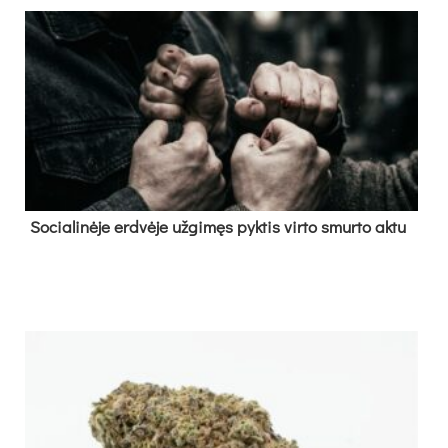
So­cia­li­nė­je erd­vė­je už­gi­męs pyk­tis vir­to smur­to ak­tu