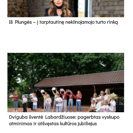
Iš Plungės – į tarptautinę nekilnojamojo turto rinką
Dvi­gu­ba šven­tė La­bar­džiuo­se: pa­gerb­tas vys­ku­po
at­mi­ni­mas ir at­švęs­tas kul­tū­ros ju­bi­lie­jus