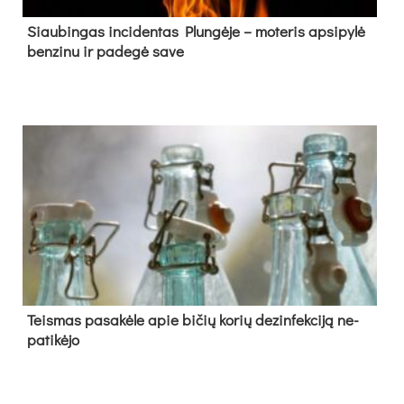
Siau­bin­gas in­ci­den­tas Plun­gė­je – mo­te­ris ap­si­py­lė
ben­zi­nu ir pa­de­gė sa­ve
Teis­mas pa­sa­kė­le apie bi­čių ko­rių de­zin­fek­ci­ją ne­
pa­ti­kė­jo