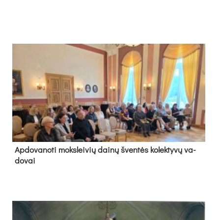
Ap­do­va­no­ti moks­lei­vių dai­nų šven­tės ko­lek­ty­vų va­
do­vai