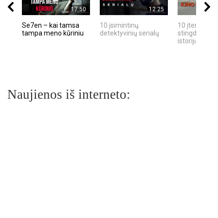
17:50
12:25
Se7en – kai tamsa
10 įsimintinų
10 įtemptų, k
tampa meno kūriniu
detektyvinių serialų
stingdančių k
istorijų
Naujienos iš interneto: