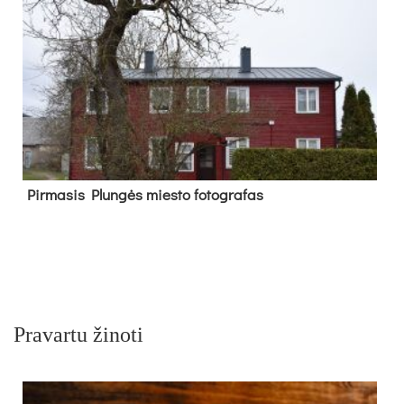
Pir­ma­sis Plun­gės mies­to fo­tog­ra­fas
Pravartu žinoti