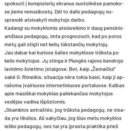
spok­so­ti į kom­piu­te­rių ek­ra­nus nuo­to­linė­se pa­mo­ko­
se jiems ne­nu­si­bostų. Dėl to da­lis pe­da­gogų nu­
sprendė at­si­sa­ky­ti mo­ky­to­jo dar­bo.
Ka­dan­gi su mo­kyk­lo­mis at­si­svei­ki­no ir daug pen­si­nio
am­žiaus pe­da­gogų, im­ta pro­gno­zuo­ti, kad po po­ros
metų ga­li stig­ti net ke­lių tūkstan­čių mo­ky­tojų.
Jau da­bar kai ku­rio­se ša­lies mo­kyk­lo­se trūksta po
ke­lis mo­ky­to­jus. Jų stin­ga ir Plungės ra­jo­no bend­ro­jo
la­vi­ni­mo švie­ti­mo įstai­go­se. Bet, kaip „Že­mai­čiui“
sakė G. Ri­mei­kis, si­tua­ci­ja nėra to­kia bai­si, kaip ji ap­
ra­šo­ma įvai­riuo­se in­ter­ne­ti­niuo­se po­rta­luo­se. Kal­bas
apie ma­siš­kai mo­kyk­las pa­lie­kan­čius mo­ky­to­jus
vedė­jas va­di­na išpūs­to­mis.
„Skam­bios ant­raštės, jog trūksta pe­da­gogų, ne vi­sa­
da yra tiks­lios. Aš sa­ky­čiau, jog šiuo me­tu mo­kyk­los
ieš­ko pe­da­gogų, nes tai yra įpras­ta pra­kti­ka prie­š