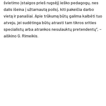
švie­ti­mo įstai­gos prie­š rugsėjį ieš­ko pe­da­gogų, nes
da­lis išei­na į už­tar­nautą poilsį, ki­ti pa­kei­čia dar­bo
vietą ir pa­na­šiai. Apie trūkumą būtų ga­li­ma kalbė­ti tuo
at­ve­ju, jei su­dėtin­ga būtų at­ras­ti tam tik­ros sri­ties
spe­cia­listų ar­ba at­ran­kos ne­su­lauktų pre­ten­dentų“, –
aiš­ki­no G. Ri­mei­kis.