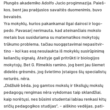
Plungės aka­de­mi­ko Adol­fo Ju­cio pro­gim­na­zi­ja. Paieš­
kos, bent jau pra­ėju­sios sa­vaitės duo­me­ni­mis, bu­vo
be­vaisės.
Yra mo­kyklų, ku­rios pa­kan­ka­mai il­gai dai­ro­si ir lo­go­
pe­do. Pa­va­sarį ne­ri­mau­ta, kad atei­nan­čiais moks­lo
me­tais bus su­si­du­ria­ma su ma­te­ma­ti­kos mo­ky­tojų
trūku­mo pro­ble­ma, ta­čiau nuo­gąsta­vi­mai ne­pa­sit­vir­
ti­no – kol kas esą ne­su­lauk­ta iš mo­kyklų su­si­rūpi­nimą
ke­lian­čių sig­nalų. Atei­ty­je ga­li pri­trūkti ir bio­lo­gi­jos
mo­ky­tojų. Bet G. Ri­mei­kis ra­mi­no, jog bent jau šie­met
di­delės grėsmės, jog švie­ti­mo įstai­gos šių spe­cia­listų
ne­turės, nėra.
„Did­žiulė bėda, jog gam­tos mokslų ir tiks­liųjų mokslų
pe­da­gogų ren­gi­mas nėra vyk­do­mas taip skland­žiai,
kaip norėtų­si, nes būsi­mi stu­den­tai la­biau ren­ka­si kitų
sri­čių pe­da­go­gi­kos stu­di­jas“, – aiš­ki­no vedė­jas, pa­ti­