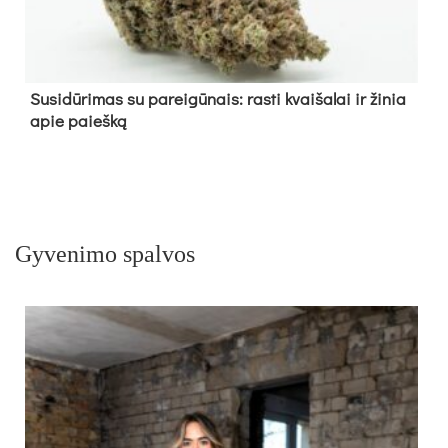
Su­si­dū­ri­mas su pa­rei­gū­nais: ras­ti kvai­ša­lai ir ži­nia
apie paieš­ką
Gyvenimo spalvos