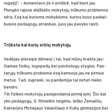
rugsėjį“, – ko­men­ta­vo jis ir pri­dūrė, kad bent jau
Plungės ra­jo­ne did­žiulės mo­ky­tojų trūku­mo pro­ble­mos
nėra. Esą kai ku­rioms mo­kyk­loms, ku­rios bu­vo pa­skel­
bu­sios pe­da­gogų at­ran­kas, juos jau pa­vy­ko ras­ti.
Trūksta kai ku­rių sri­čių mo­ky­tojų
Vedė­jas at­kreipė dėmesį į tai, kad mūsų kraš­te jau­
čia­mas fi­zikų, lo­go­pedų bei psi­cho­logų sty­gius. Pas­
tarųjų trūku­mo pro­ble­ma esą ka­muo­ja jau ne pir­mus
me­tus. Tad, su­prask, su pan­de­mi­ja tai ne­tu­ri nie­ko
bend­ro.
Tik fi­zi­kos mo­ky­tojų pa­si­gen­da­ma pirmą sykį. Šio da­l
y­ko pe­da­gogų, G. Ri­mei­kio tei­gi­mu, ieš­ko Že­mai­čių
Kal­va­ri­jos Mo­tie­jaus Va­lan­čiaus ir Ku­lių gim­na­zi­jos bei