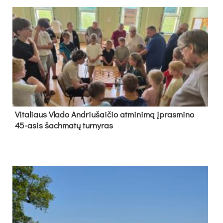
Vi­ta­liaus Vla­do And­riu­šai­čio at­mi­ni­mą įpras­mi­no
45-asis šach­ma­tų tur­ny­ras