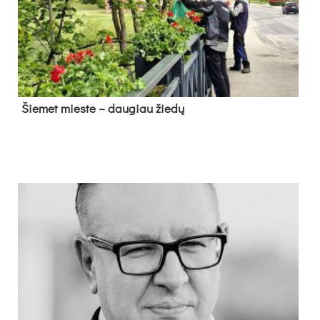
Šie­met mies­te – dau­giau žie­dų