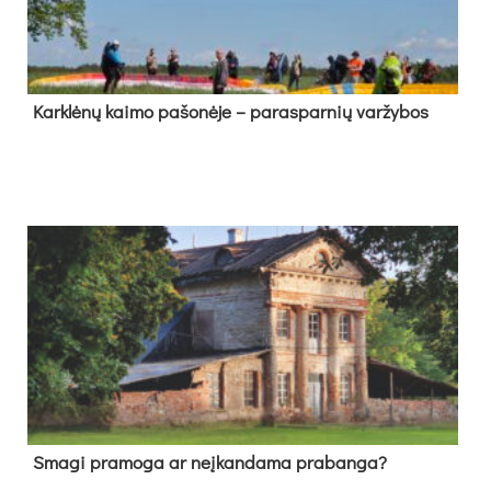
Kark­lė­nų kai­mo pa­šo­nė­je – pa­ras­par­nių var­žy­bos
Sma­gi pra­mo­ga ar neį­kan­da­ma pra­ban­ga?