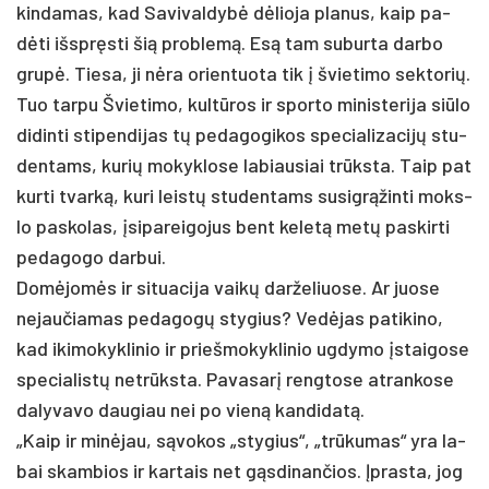
kin­da­mas, kad Sa­vi­val­dybė dėlio­ja pla­nus, kaip pa­
dėti išspręs­ti šią pro­blemą. Esą tam su­bur­ta dar­bo
grupė. Tie­sa, ji nėra orien­tuo­ta tik į švie­ti­mo sek­to­rių.
Tuo tar­pu Švie­ti­mo, kultū­ros ir spor­to mi­nis­te­ri­ja siū­lo
di­din­ti sti­pen­di­jas tų pe­da­go­gi­kos spe­cia­li­za­cijų stu­
den­tams, ku­rių mo­kyk­lo­se la­biau­siai trūksta. Taip pat
kur­ti tvarką, ku­ri leistų stu­den­tams su­si­grąžin­ti moks­
lo pa­sko­las, įsi­pa­rei­go­jus bent ke­letą metų pa­skir­ti
pe­da­go­go dar­bui.
Domė­jomės ir si­tua­ci­ja vaikų dar­že­liuo­se. Ar juo­se
ne­jau­čia­mas pe­da­gogų sty­gius? Vedė­jas pa­ti­ki­no,
kad iki­mo­kyk­li­nio ir prie­šmo­kyk­li­nio ug­dy­mo įstai­go­se
spe­cia­listų ne­trūksta. Pa­va­sarį reng­to­se at­ran­ko­se
da­ly­va­vo dau­giau nei po vieną kan­di­datą.
„Kaip ir minė­jau, sąvo­kos „sty­gius“, „trūku­mas“ yra la­
bai skam­bios ir kar­tais net gąsdi­nan­čios. Įpras­ta, jog