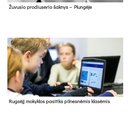
Žu­vu­sio pro­diu­se­rio šak­nys – Plun­gė­je
Rug­sė­jį mo­kyk­los pa­si­tiks pil­nes­nė­mis kla­sė­mis