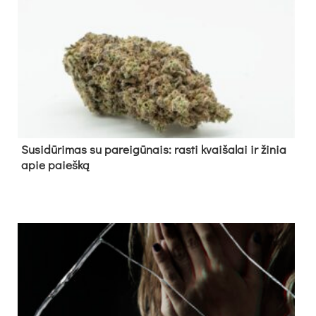
Su­si­dū­ri­mas su pa­rei­gū­nais: ras­ti kvai­ša­lai ir ži­nia
apie paieš­ką