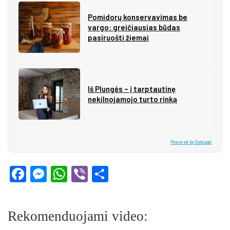
Pomidorų konservavimas be
vargo: greičiausias būdas
pasiruošti žiemai
Iš Plungės – į tarptautinę
nekilnojamojo turto rinką
Powered by Setupad
Facebook
Messenger
WhatsApp
Viber
Share
Rekomenduojami video: