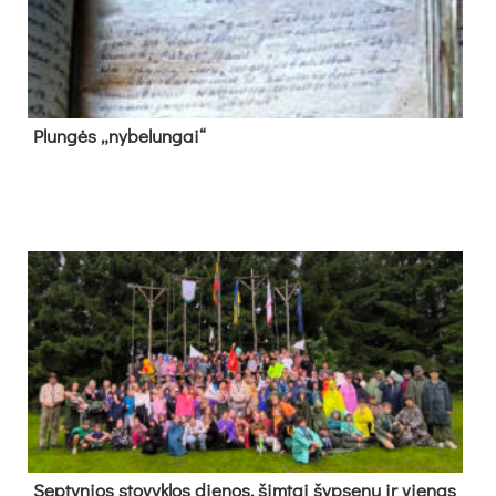
Plun­gės „ny­be­lun­gai“
Sep­ty­nios sto­vyk­los die­nos, šim­tai šyp­se­nų ir vie­nas