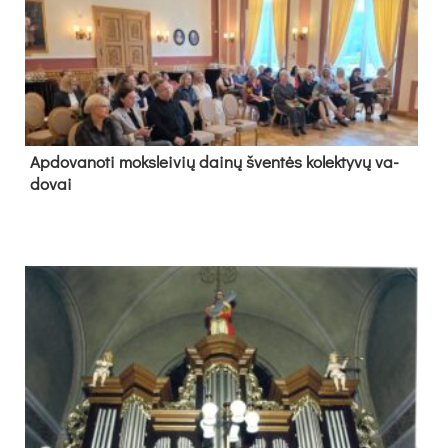
Ap­do­va­no­ti moks­lei­vių dai­nų šven­tės ko­lek­ty­vų va­
do­vai