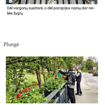
Dėl var­go­nų su­si­ta­rė, o dėl pa­ra­pi­jos na­mų dar rei­
kės žy­gių
Plungė