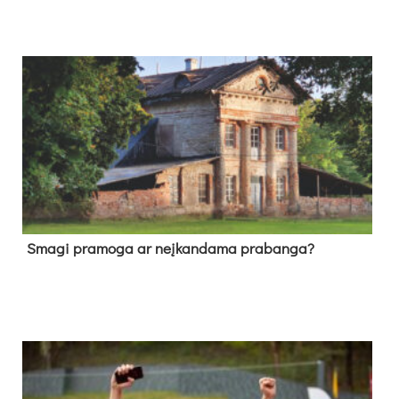
Sma­gi pra­mo­ga ar neį­kan­da­ma pra­ban­ga?