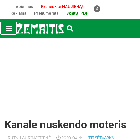
Apie mus
Praneškite NAUJIENĄ!
Reklama
Prenumerata
Skaityti PDF
Kanale nuskendo moteris
RŪTA LAURINAITIENĖ
2020-04-11
TEISĖTVARKA