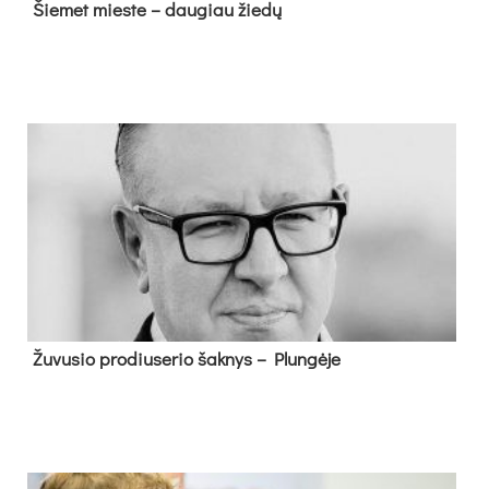
Šie­met mies­te – dau­giau žie­dų
Žu­vu­sio pro­diu­se­rio šak­nys – Plun­gė­je