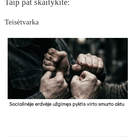
Taip pat skaitykite:
Teisėtvarka
So­cia­li­nė­je erd­vė­je už­gi­męs pyk­tis vir­to smur­to ak­tu