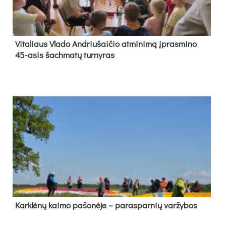
Vi­ta­liaus Vla­do And­riu­šai­čio at­mi­ni­mą įpras­mi­no
45-asis šach­ma­tų tur­ny­ras
Kark­lė­nų kai­mo pa­šo­nė­je – pa­ras­par­nių var­žy­bos