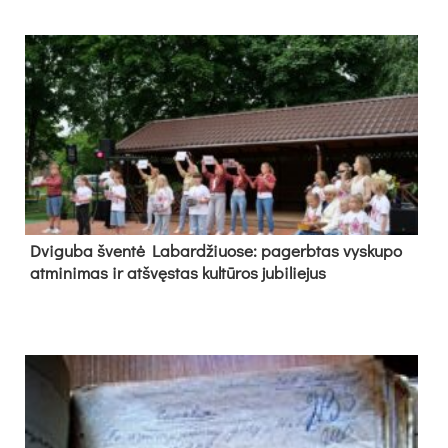
Dvi­gu­ba šven­tė La­bar­džiuo­se: pa­gerb­tas vys­ku­po
at­mi­ni­mas ir at­švęs­tas kul­tū­ros ju­bi­lie­jus