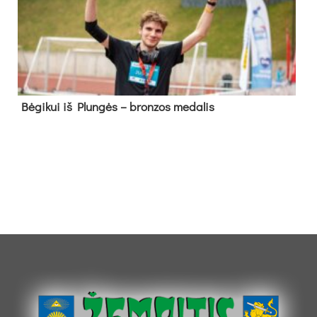
Bė­gi­kui iš Plun­gės – bron­zos me­da­lis