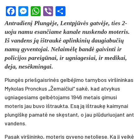
Facebook
Messenger
WhatsApp
Viber
Share
Antradienį Plungėje, Lentpjūvės gatvėje, ties 2-
uoju namu esančiame kanale nuskendo moteris.
Iš vandens ją ištraukė aplinkinių daugiabučių
namų gyventojai. Nelaimėlę bandė gaivinti ir
policijos pareigūnai, ir ugniagesiai, ir medikai,
deja, nesėkmingai.
Plungės priešgaisrinės gelbėjimo tarnybos viršininkas
Mykolas Pronckus „Žemaičiui“ sakė, kad atvykus
ugniagesiams gelbėtojams 1946 metais gimusi
moteris jau buvo ištraukta. Esą ją ištraukę kaimynai
plungiškę pamatė ne skęstant, o jau plūduriuojant ant
vandens.
Pasak viršininko, moteris gyveno netoliese. Ką ji veikė