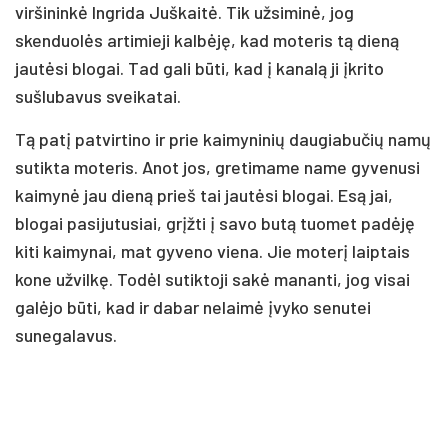
viršininkė Ingrida Juškaitė. Tik užsiminė, jog
skenduolės artimieji kalbėję, kad moteris tą dieną
jautėsi blogai. Tad gali būti, kad į kanalą ji įkrito
sušlubavus sveikatai.
Tą patį patvirtino ir prie kaimyninių daugiabučių namų
sutikta moteris. Anot jos, gretimame name gyvenusi
kaimynė jau dieną prieš tai jautėsi blogai. Esą jai,
blogai pasijutusiai, grįžti į savo butą tuomet padėję
kiti kaimynai, mat gyveno viena. Jie moterį laiptais
kone užvilkę. Todėl sutiktoji sakė mananti, jog visai
galėjo būti, kad ir dabar nelaimė įvyko senutei
sunegalavus.