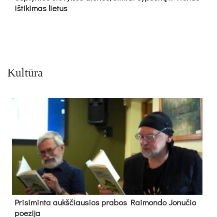
iš­ti­ki­mas lie­tus
Kultūra
Pri­si­min­ta aukš­čiau­sios pra­bos Rai­mon­do Jo­nu­čio
poe­zi­ja