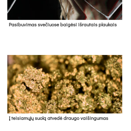
Pa­si­bu­vi­mas sve­čiuo­se bai­gė­si iš­rau­tais plau­kais
Į tei­sia­mų­jų suo­lą at­ve­dė drau­go vai­šin­gu­mas