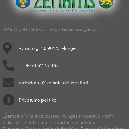
2019 © UAB „Antikva“. Visos teisės saugomos.
Vytauto g. 13, 90123 Plungė
Tel. +370 611 67608
redaktorius@zemaiciolaikrastis.lt
Privatumo politika
„Žemaitis“ yra didžiausias Plungės ir Rietavo krašto
laikraštis. Leidžiamas du kartus per savaitę.
Plungės ir Rietavo krašto laikraščio „Žemaitis“ pirmtakas