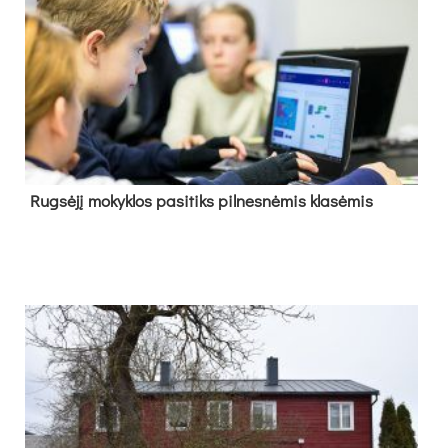
Rug­sė­jį mo­kyk­los pa­si­tiks pil­nes­nė­mis kla­sė­mis