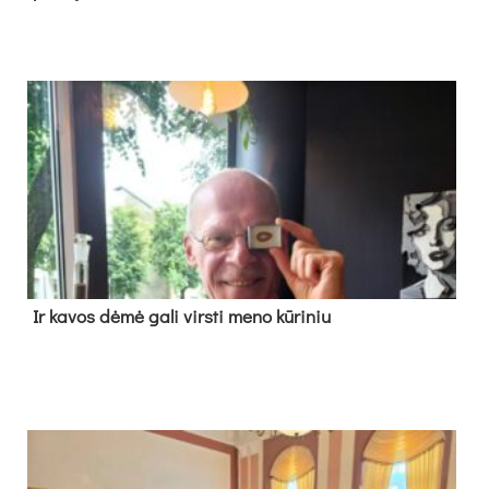
Ir ka­vos dė­mė ga­li virs­ti me­no kū­ri­niu