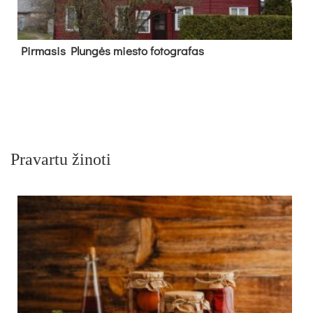
Pir­ma­sis Plun­gės mies­to fo­tog­ra­fas
Pravartu žinoti