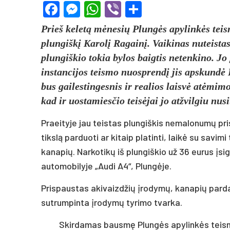
Facebook
Messenger
WhatsApp
Viber
Share
Prieš keletą mėnesių Plungės apylinkės teis
plungiškį Karolį Ragainį. Vaikinas nuteistas
plungiškio tokia bylos baigtis netenkino. Jo
instancijos teismo nuosprendį jis apskundė 
bus gailestingesnis ir realios laisvė atėmi
kad ir uostamiesčio teisėjai jo atžvilgiu nu
Praeityje jau teistas plungiškis nemalonumų pri
tikslą parduoti ar kitaip platinti, laikė su savi
kanapių. Narkotikų iš plungiškio už 36 eurus įsig
automobilyje „Audi A4“, Plungėje.
Prispaustas akivaizdžių įrodymų, kanapių parda
sutrumpinta įrodymų tyrimo tvarka.
Skirdamas bausmę Plungės apylinkės teismas 