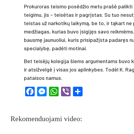
Prokuroras teismo posėdžio metu prašė palikti
teigimu, jis – teisėtas ir pagrįstas. Su tuo nes
teistas už narkotikų laikymą, be to, ir tąkart n
medžiagas, kurias buvo įsigijęs savo reikmėms.
bausmę jaunuoliui, kuris prisipažįsta padaręs nu
specialybę, padėti motinai.
Bet teisėjų kolegija šiems argumentams buvo kur
ir atsižvelgė į visas jos aplinkybes. Todėl K. Rag
pataisos namus.
Facebook
Messenger
WhatsApp
Viber
Share
Rekomenduojami video: