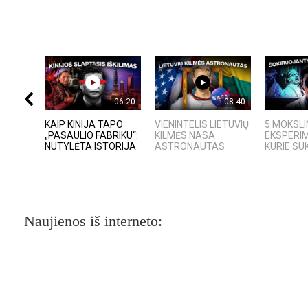
06:20
08:40
KAIP KINIJA TAPO
VIENINTELIS LIETUVIŲ
5 MOKSLI
„PASAULIO FABRIKU“:
KILMĖS NASA
EKSPERIM
NUTYLĖTA ISTORIJA
ASTRONAUTAS
KURIE SUK
Naujienos iš interneto: