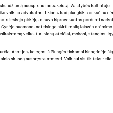
 skundžiamą nuosprendį nepakeistą. Valstybės kaltintojo
utiko vaikino advokatas, tikinęs, kad plungiškis anksčiau nė
e pats ieškojo pirkėjų, o buvo išprovokuotas parduoti narko
 Gynėjo nuomone, neteisinga skirti realią laisvės atėmimo
sikalstamą veiką, turi planų ateičiai, mokosi, stengiasi įgy
čia. Anot jos, kolegos iš Plungės tinkamai išnagrinėjo šią
ainio skundą nuspręsta atmesti. Vaikinui vis tik teks keliau