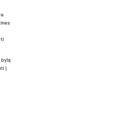
ra
tines
ti
 bylą
ti į