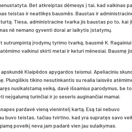
 nenustatyta. Bet atkreiptas dėmesys į tai, kad vaikinas p
mas teistas ir neatlikęs bausmės. Baustas ir administracin
turtą. Tiesa, administracine tvarka jis baustas po to, kai į
kinas nė nemano gyventi dorai ar laikytis įstatymų.
t sutrumpintą įrodymų tyrimo tvarką, bausmė K. Ragainiui
atėmimo vaikinui skirti metai ir keturi mėnesiai. Bausmę ji
is apskundė Klaipėdos apygardos teismui. Apeliaciniu skun
. Plungiškis tikino nesutinkantis su realia laisvės atėmim
daręs nusikalstamą veiką, davė išsamius parodymus, be to
ti neįgalumą turinčiai ir jo seseris auginančiai mamai.
napes pardavė vieną vienintelį kartą. Esą tai nebuvo
iau buvo teistas, tačiau tvirtino, kad yra supratęs savo ve
giamą poveikį neva jam padarė vien jau sulaikymas.