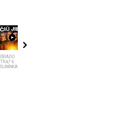
06:28
09:20
10:24
 IŠRADO
5 GALINGIAUSI
6 DIDŽIAUSI TECH
TRĄ? 6
BRANDUOLINIAI
SKANDALAI: AFEROS,
LININKAI,...
SPROGIMAI...
MELAI IR...