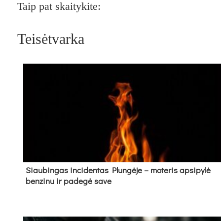
Taip pat skaitykite:
Teisėtvarka
Siau­bin­gas in­ci­den­tas Plun­gė­je – mo­te­ris ap­si­py­lė
ben­zi­nu ir pa­de­gė sa­ve