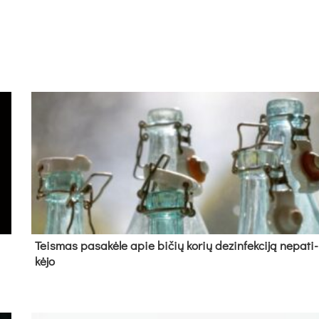
Teis­mas pa­sa­kė­le apie bi­čių ko­rių de­zin­fek­ci­ją ne­pa­ti­
kė­jo