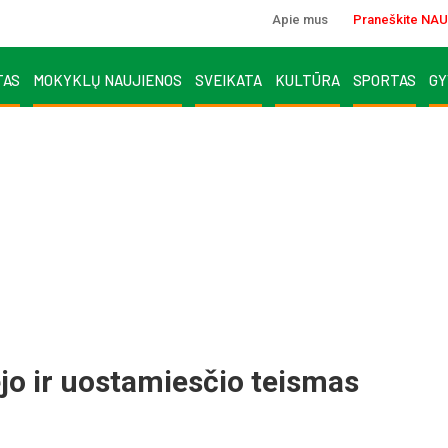
Apie mus
Praneškite NAU
TAS
MOKYKLŲ NAUJIENOS
SVEIKATA
KULTŪRA
SPORTAS
GY
jo ir uostamiesčio teismas