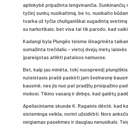
aplinkybė pripažinta lengvinančia. Sunkinančių
tyčinį sunkų nusikaltimą, be to, nusikalto būda
tvarka už tyčia chuliganiškai sugadintą svetimą 
su narkotikais, bet visa tai tik parodo, kad vai
Kadangi byla Plungės teisme išnagrinėta taikan
sumažinta trečdaliu – vietoj dvejų metų laisvės 
įpareigotas atlikti pataisos namuose.
Bet, kaip jau minėta, tokį nuosprendį plungišk
nuteistasis prašė paskirti jam švelnesnę bausmę
bausmė, nes jis nuo pat pradžių prisipažino pa
mokosi. Tikino vasarą ir dirbęs, kad galėtų padė
Apeliaciniame skunde K. Ragainis dėstė, kad ka
sisteminga veikla, norint užsidirbti. Nors anksč
neigiamas pasekmes ir daugiau nenusikals. Tei