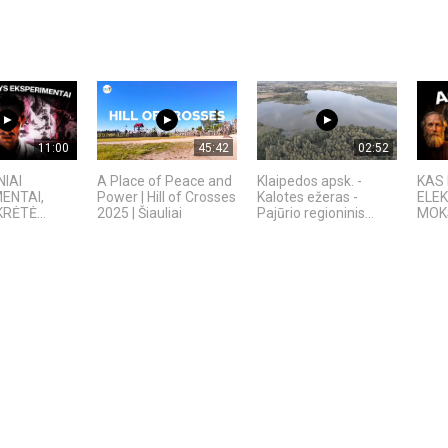
11:00
45:42
02:52
NIAI
A Place of Peace and
Klaipedos apsk. -
KAS
ENTAI,
Power | Hill of Crosses
Kalotes ežeras -
ELEK
RĖTĖ...
2025 | Šiauliai
Pajūrio regioninis...
MOKS