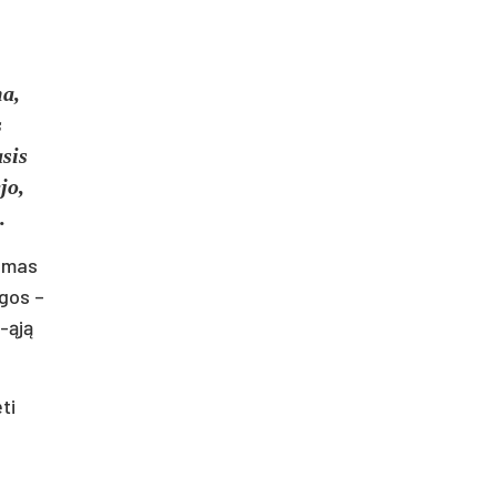
ma,
s
sis
jo,
.
damas
agos –
4-ąją
ti
i