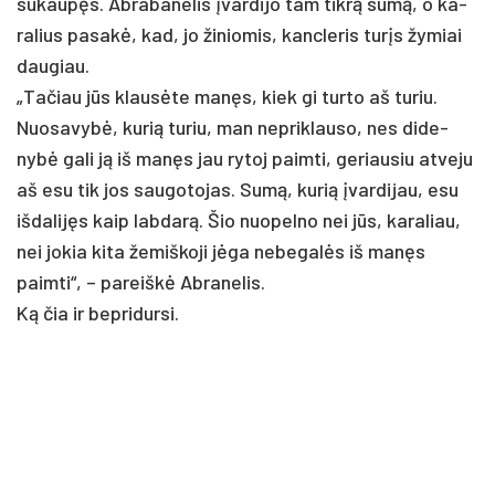
su­kaupęs. Ab­ra­ba­ne­lis įvar­di­jo tam tikrą sumą, o ka­
ra­lius pa­sakė, kad, jo ži­nio­mis, kanc­le­ris turįs žy­miai
dau­giau.
„Ta­čiau jūs klausė­te manęs, kiek gi tur­to aš tu­riu.
Nuo­sa­vybė, ku­rią tu­riu, man ne­prik­lau­so, nes di­de­
nybė ga­li ją iš manęs jau ry­toj paim­ti, ge­riau­siu at­ve­ju
aš esu tik jos sau­go­to­jas. Sumą, ku­rią įvar­di­jau, esu
iš­da­lijęs kaip lab­darą. Šio nuo­pel­no nei jūs, ka­ra­liau,
nei jo­kia ki­ta že­miš­ko­ji jėga ne­be­galės iš manęs
paim­ti“, – pa­reiškė Ab­ra­ne­lis.
Ką čia ir be­pri­dur­si.