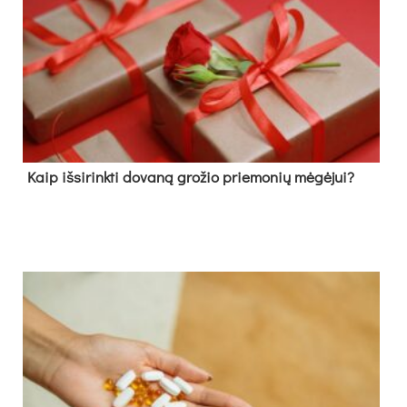
Kaip išsirinkti dovaną grožio priemonių mėgėjui?