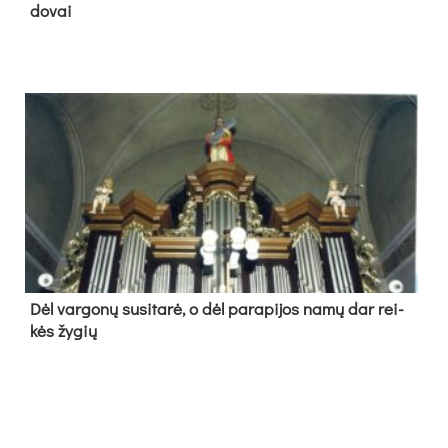
do­vai
Dėl var­go­nų su­si­ta­rė, o dėl pa­ra­pi­jos na­mų dar rei­
kės žy­gių