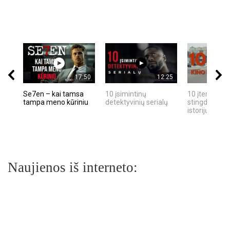
17:50
12:25
Se7en – kai tamsa
10 įsimintinų
10 įtemptų, k
tampa meno kūriniu
detektyvinių serialų
stingdančių k
istorijų
Naujienos iš interneto: