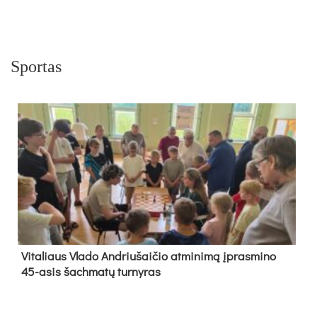
Sportas
Vi­ta­liaus Vla­do And­riu­šai­čio at­mi­ni­mą įpras­mi­no
45-asis šach­ma­tų tur­ny­ras