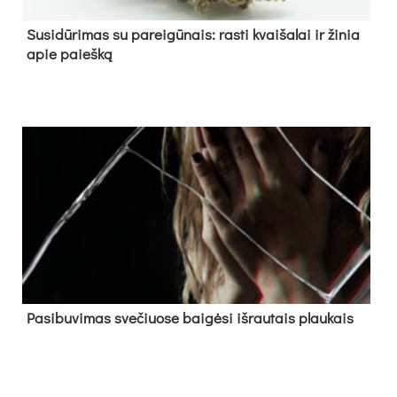
Su­si­dū­ri­mas su pa­rei­gū­nais: ras­ti kvai­ša­lai ir ži­nia
apie paieš­ką
Pa­si­bu­vi­mas sve­čiuo­se bai­gė­si iš­rau­tais plau­kais