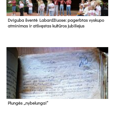
Dvi­gu­ba šven­tė La­bar­džiuo­se: pa­gerb­tas vys­ku­po
at­mi­ni­mas ir at­švęs­tas kul­tū­ros ju­bi­lie­jus
Plun­gės „ny­be­lun­gai“