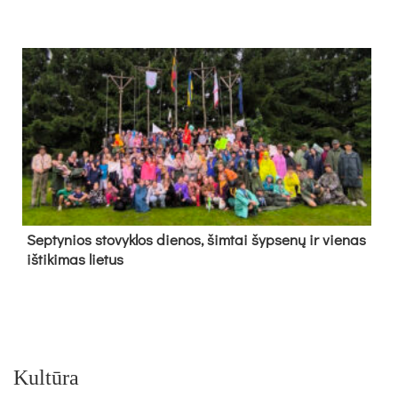
Sep­ty­nios sto­vyk­los die­nos, šim­tai šyp­se­nų ir vie­nas
iš­ti­ki­mas lie­tus
Kultūra