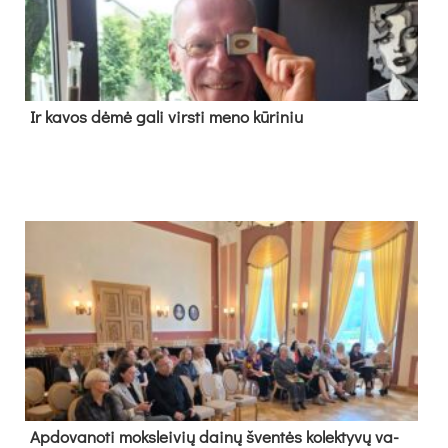
Ir ka­vos dė­mė ga­li virs­ti me­no kū­ri­niu
Ap­do­va­no­ti moks­lei­vių dai­nų šven­tės ko­lek­ty­vų va­