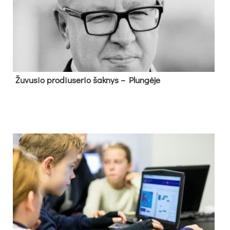
Žu­vu­sio pro­diu­se­rio šak­nys – Plun­gė­je