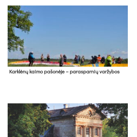
Kark­lė­nų kai­mo pa­šo­nė­je – pa­ras­par­nių var­žy­bos