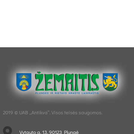
2019 © UAB „Antikva“. Visos teisės saugomos.
Vytauto g. 13, 90123 Plungė