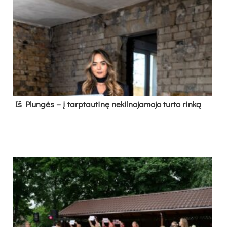
Iš Plungės – į tarptautinę nekilnojamojo turto rinką