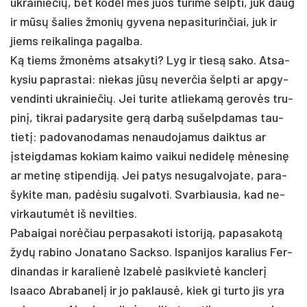
uk­rai­nie­čių, bet kodėl mes juos tu­ri­me šelp­ti, juk daug
ir mūsų ša­lies žmo­nių gy­ve­na ne­pa­si­tu­rin­čiai, juk ir
jiems rei­ka­lin­ga pa­gal­ba.
Ką tiems žmonėms at­sa­ky­ti? Lyg ir tiesą sa­ko. At­sa­
ky­siu pa­pras­tai: nie­kas jūsų ne­ver­čia šelp­ti ar ap­gy­
ven­din­ti uk­rai­nie­čių. Jei tu­ri­te at­lie­kamą ge­rovės tru­
pinį, tik­rai pa­da­ry­si­te gerą darbą su­šelp­da­mas tau­
tietį: pa­do­va­no­da­mas ne­nau­do­ja­mus daik­tus ar
įsteig­da­mas ko­kiam kai­mo vai­kui ne­di­delę mėne­sinę
ar me­tinę sti­pen­diją. Jei pa­tys ne­su­gal­vo­ja­te, pa­ra­
šy­ki­te man, pa­dėsiu su­gal­vo­ti. Svar­biau­sia, kad ne­
vir­kau­tumėt iš ne­vil­ties.
Pa­bai­gai norė­čiau per­pa­sa­ko­ti is­to­riją, pa­pa­sa­kotą
žydų ra­bi­no Jo­na­ta­no Sack­so. Is­pa­ni­jos ka­ra­lius Fer­
di­nan­das ir ka­ra­lienė Iza­belė pa­si­kvietė kanc­lerį
Isaa­co Ab­ra­ba­nelį ir jo pa­klausė, kiek gi tur­to jis yra