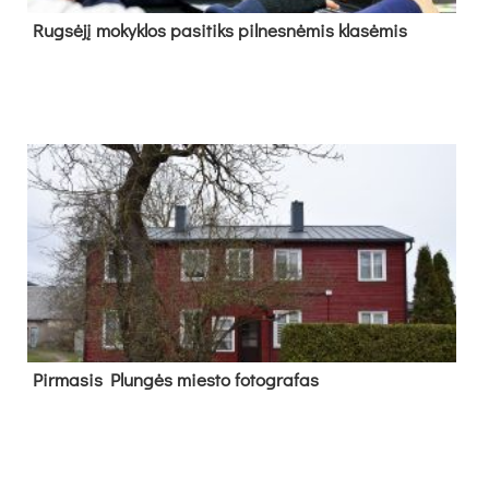
Rug­sė­jį mo­kyk­los pa­si­tiks pil­nes­nė­mis kla­sė­mis
Pir­ma­sis Plun­gės mies­to fo­tog­ra­fas