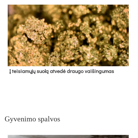
Į tei­sia­mų­jų suo­lą at­ve­dė drau­go vai­šin­gu­mas
Gyvenimo spalvos