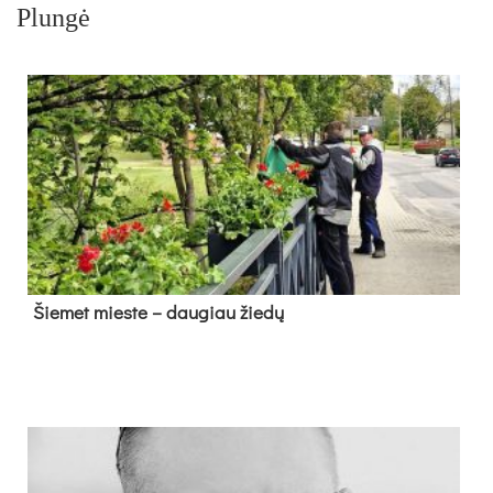
Plungė
Šie­met mies­te – dau­giau žie­dų