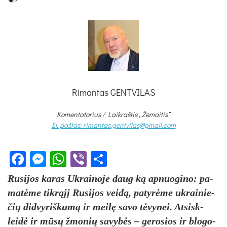
Rimantas GENTVILAS
Komentatorius /
Laikraštis „Žemaitis“
El. paštas: rimantas.gentvilas@gmail.com
Facebook
Messenger
WhatsApp
Viber
Share
Ru­si­jos ka­ras Uk­rai­no­je daug ką ap­nuo­gi­no: pa­
matė­me tikrąjį Ru­si­jos veidą, pa­tyrė­me uk­rai­nie­
čių did­vy­riš­kumą ir meilę sa­vo tėvy­nei. At­sisk­
leidė ir mūsų žmo­nių sa­vybės – ge­ro­sios ir blo­go­