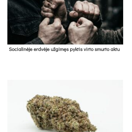
So­cia­li­nė­je erd­vė­je už­gi­męs pyk­tis vir­to smur­to ak­tu