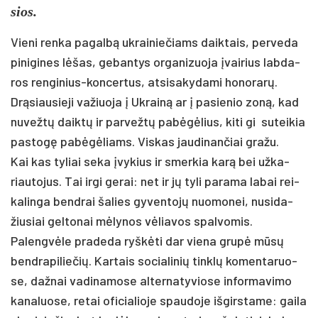
sios.
Vie­ni ren­ka pa­galbą uk­rai­nie­čiams daik­tais, per­ve­da
pi­ni­gi­nes lėšas, ge­ban­tys or­ga­ni­zuo­ja įvai­rius lab­da­
ros ren­gi­nius-kon­cer­tus, at­si­sa­ky­da­mi ho­no­rarų.
Drąsiau­sie­ji va­žiuo­ja į Uk­rainą ar į pa­sie­nio zoną, kad
nu­vežtų daik­tų ir par­vežtų pa­bėgėlius, ki­ti gi su­tei­kia
pa­stogę pa­bėgėliams. Vis­kas jau­di­nan­čiai gra­žu.
Kai kas ty­liai se­ka įvy­kius ir smer­kia karą bei už­ka­
riau­to­jus. Tai ir­gi ge­rai: net ir jų ty­li pa­ra­ma la­bai rei­
ka­lin­ga bend­rai ša­lies gy­ven­tojų nuo­mo­nei, nu­si­da­
žiu­siai gel­to­nai mėly­nos vėlia­vos spal­vo­mis.
Pa­lengvė­le pra­de­da ryškė­ti dar vie­na grupė mūsų
bend­ra­pi­lie­čių. Kar­tais so­cia­li­nių tinklų ko­men­ta­ruo­
se, daž­nai va­di­na­mo­se al­ter­na­ty­vio­se in­for­ma­vi­mo
ka­na­luo­se, re­tai ofi­cia­lio­je spau­do­je iš­girs­ta­me: gai­la