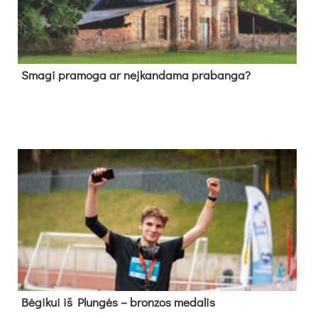
Sma­gi pra­mo­ga ar neį­kan­da­ma pra­ban­ga?
Bė­gi­kui iš Plun­gės – bron­zos me­da­lis