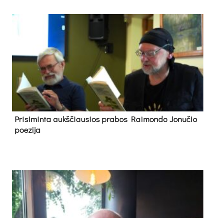
Pri­si­min­ta aukš­čiau­sios pra­bos Rai­mon­do Jo­nu­čio
poe­zi­ja