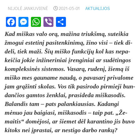
NIJOLĖ JANKUVIENĖ
2021-05-01
AKTUALIJOS
Facebook
Messenger
WhatsApp
Viber
Share
Kad miš­kas va­lo orą, ma­ži­na triukšmą, su­tei­kia
žmo­gui es­te­tinį pa­si­ten­ki­nimą, ži­no vi­si – tiek di­
de­li, tiek ma­ži. Šių miš­ko funk­cijų kol kas ne­pa­
kei­čia jo­kie in­ži­ne­ri­niai įren­gi­niai ar su­dėtin­gos
komp­lek­sinės sis­te­mos. Va­sarą, ru­denį, žiemą iš
miš­ko mes gau­na­me naudą, o pa­va­sarį pri­va­lo­me
jam grąžin­ti sko­las. Vos tik pa­si­ro­do pir­mie­ji bun­
dan­čios gam­tos ženk­lai, pra­si­de­da miš­ka­so­dis.
Ba­land­is tam – pa­ts pa­lan­kiau­sias. Kadangi
mėnuo jau bai­gia­si, miš­ka­so­dis – taip pat. „Že­
mai­tis“ domė­jo­si, ar šie­met dėl ka­ran­ti­no jis bu­vo
ki­toks nei įpras­tai, ar ne­sti­go dar­bo rankų?