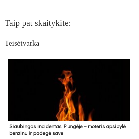
Taip pat skaitykite:
Teisėtvarka
Siau­bin­gas in­ci­den­tas Plun­gė­je – mo­te­ris ap­si­py­lė
ben­zi­nu ir pa­de­gė sa­ve