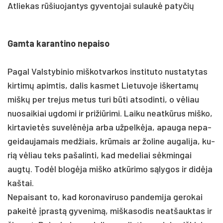
Atliekas rūšiuojantys gyventojai sulaukė patyčių
Gam­ta ka­ran­ti­no ne­pai­so
Pa­gal Vals­ty­bi­nio miš­kot­var­kos ins­ti­tu­to nu­sta­ty­tas
kir­timų apim­tis, da­lis kas­met Lie­tu­vo­je iš­ker­tamų
miškų per tre­jus me­tus tu­ri būti at­so­din­ti, o vėliau
nuo­sai­kiai ug­do­mi ir pri­žiū­ri­mi. Lai­ku neatkū­rus miš­ko,
kir­ta­vietės su­velėnė­ja ar­ba už­pelkė­ja, apau­ga ne­pa­
gei­dau­ja­mais med­žiais, krūmais ar žo­li­ne au­ga­li­ja, ku­
rią vėliau teks pa­ša­lin­ti, kad me­de­liai sėkmin­gai
augtų. Todėl blogė­ja miš­ko at­kūri­mo sąly­gos ir didė­ja
kaš­tai.
Ne­pai­sant to, kad ko­ro­na­vi­ru­so pan­de­mi­ja ge­ro­kai
pa­keitė įprastą gy­ve­nimą, miš­ka­so­dis neat­šauk­tas ir