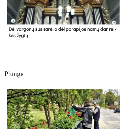
Dėl var­go­nų su­si­ta­rė, o dėl pa­ra­pi­jos na­mų dar rei­
kės žy­gių
Plungė