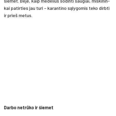
šie­met. Be­je, kaip me­de­lius so­din­ti sau­giai, miš­ki­nin­
kai pa­tir­ties jau tu­ri – ka­ran­ti­no sąly­go­mis te­ko dirb­ti
ir prie­š me­tus.
Dar­bo ne­trūko ir šie­met