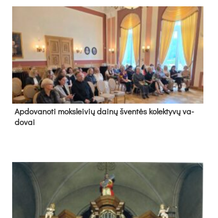
Ap­do­va­no­ti moks­lei­vių dai­nų šven­tės ko­lek­ty­vų va­
do­vai