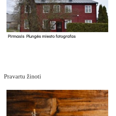
Pir­ma­sis Plun­gės mies­to fo­tog­ra­fas
Pravartu žinoti