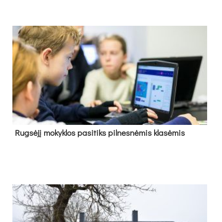
Rug­sė­jį mo­kyk­los pa­si­tiks pil­nes­nė­mis kla­sė­mis