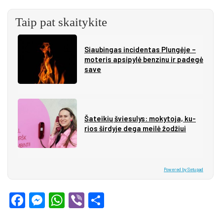
Taip pat skaitykite
Siau­bin­gas in­ci­den­tas Plun­gė­je –
mo­te­ris ap­si­py­lė ben­zi­nu ir pa­de­gė
sa­ve
Ša­tei­kių švie­su­lys: mo­ky­to­ja, ku­
rios šir­dy­je de­ga mei­lė žo­džiui
Powered by Setupad
Facebook
Messenger
WhatsApp
Viber
Share