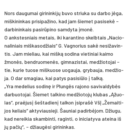
Nors dau­gu­mai gi­ri­nin­kijų bu­vo striu­ka su dar­bo jėga,
miš­ki­nin­kas pri­si­pa­ži­no, kad jam šie­met pa­si­sekė –
dar­bi­nin­kais pa­si­rūpi­no sam­dy­ta įmonė.
O anks­tes­niais me­tais, iki ka­ran­ti­no skelb­tais „Na­cio­
na­li­niais miš­ka­sod­žiais“ G. Vag­no­rius sakė ne­si­ža­vin­
tis. Jam mie­liau, kai mišką so­di­na vie­ti­niai kai­mo
žmonės, bend­ruo­menės, gim­na­zis­tai, med­žio­to­jai –
tie, ku­rie tuo­se miš­kuo­se uo­gau­ja, gry­bau­ja, med­žio­
ja. O dar sma­giau, kai pa­tys pa­si­siū­lo į talką.
„Yra me­de­lius so­dinę ir Plungės ra­jo­no sa­vi­val­dybės
dar­buo­to­jai. Šie­met tal­ki­no med­žio­tojų klu­bas „Ąžuo­
las“, pra­ėjusį šeš­ta­dienį tal­kon įsip­rašė VšĮ „Že­mai­ti­
jos ke­liais“ ak­ty­viau­sie­ji. Šau­niai pa­dirbė­jom. Džiu­gu,
kad ne­rei­kia skam­bin­ti, ra­gin­ti, o ini­cia­ty­va atei­na iš
jų pa­čių“, – džiaugė­si gi­ri­nin­kas.