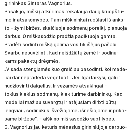
gi­ri­nin­kas Gin­ta­ras Vag­no­rius.
Pa­sak jo, miškų at­kūri­mas rei­ka­lau­ja daug kruopš­tu­
mo ir at­sa­ko­mybės. Tam miš­ki­nin­kai ruo­šia­si iš anks­
to – žy­mi bir­žes, skai­čiuo­ja sod­menų po­reikį, pla­nuo­ja
dar­bus. O miš­ka­sod­žio pra­džią pa­dik­tuo­ja gam­ta.
Pradė­ti so­din­ti mišką ga­li­ma vos tik išė­jus pa­ša­lui.
Svar­bu ne­suvė­lin­ti, kad neišd­žiūtų žemė ir so­di­nu­
kams pa­kaktų drėgmės.
„Vi­sa­da sten­giamės kuo grei­čiau pa­so­din­ti, kol me­de­
liai dar ne­pra­de­da ve­ge­tuo­ti. Jei il­gai lai­ky­si, ga­li ir
nu­džio­vin­ti dai­ge­lius. Ir ve­žamės at­sa­kin­gai –
to­kius kie­kius sod­menų, kiek tu­ri­me dar­bi­ninkų. Kad
me­de­liai ma­žiau su­vargtų ir at­ėju­siam dirb­ti būtų
leng­viau, so­di­nu­kus iš­ve­žio­ja­me, iš­ne­šio­ja­me ir pri­ka­
sa­me biržė­se“, – aiš­ki­no miš­ka­sod­žio su­bti­ly­bes.
G. Vag­no­rius jau ke­tu­ris mėne­sius gi­ri­nin­ki­jo­je dar­buo­