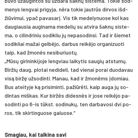
bu­vo užau­gin­tos su už­da­ra šaknų sis­te­ma. To­kie sod­
me­nys leng­vai pri­gy­ja, nėra to­kie jautrūs dir­vos išd­
žiū­vi­mui, ypač pa­va­sarį. Vis tik me­de­ly­nuo­se kol kas
dau­giau­sia au­gi­na­ma me­de­lių su at­vi­ra šaknų sis­te­
ma, o ci­lind­ri­niu so­dik­liu jų ne­pa­so­din­si. Tad ir šie­met
so­dik­liai ma­žai gelbė­jo, dar­bus reikė­jo or­ga­ni­zuo­ti
taip, kad žmonės ne­si­bu­riuotų.
„Mūsų gi­ri­nin­ki­jo­je leng­viau lai­ky­tis sau­gių at­stumų.
Bir­žių daug, plo­tai ne­di­de­li, tad vie­nai po­rai duo­da­vau
visą biržę už­so­din­ti. Ma­nau, kad ir žmonėms įdo­miau.
Bus atei­ty­je ką pri­si­min­ti, pa­žiūrė­ti, kaip au­ga jų so­
din­tas miš­kas. Kur biržės di­desnės ir jo­se reikė­jo pa­
so­din­ti po 6-is tūkst. so­di­nukų, ten dar­ba­vo­si dvi po­
ros, tik skir­tin­guo­se ga­luo­se.“
Sma­giau, kai tal­ki­na sa­vi