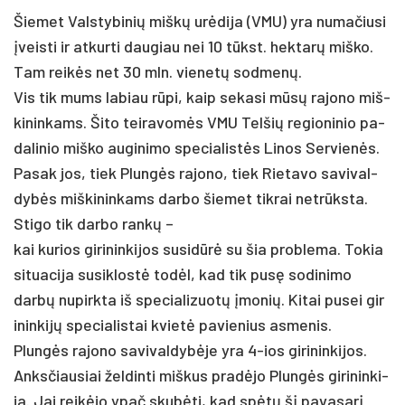
Šie­met Vals­ty­bi­nių miškų urė­di­ja (VMU) yra nu­ma­čiu­si
įveis­ti ir at­kur­ti dau­giau nei 10 tūkst. hek­tarų miš­ko.
Tam reikės net 30 mln. vie­netų sod­menų.
Vis tik mums la­biau rūpi, kaip se­ka­si mūsų ra­jo­no miš­
ki­nin­kams. Ši­to tei­ra­vomės VMU Tel­šių re­gio­ni­nio pa­
da­li­nio miš­ko au­gi­ni­mo spe­cia­listės Li­nos Ser­vienės.
Pa­sak jos, tiek Plungės ra­jo­no, tiek Rie­ta­vo sa­vi­val­
dybės miš­ki­nin­kams dar­bo šie­met tik­rai ne­trūksta.
Sti­go tik dar­bo rankų –
kai ku­rios gi­ri­nin­ki­jos su­si­dūrė su šia pro­ble­ma. To­kia
si­tua­ci­ja su­si­klostė todėl, kad tik pusę so­di­ni­mo
darbų nu­pirk­ta iš spe­cia­li­zuotų įmo­nių. Ki­tai pu­sei gi­r
i­nin­kijų spe­cia­lis­tai kvietė pa­vie­nius as­me­nis.
Plungės ra­jo­no sa­vi­val­dybė­je yra 4-ios gi­ri­nin­ki­jos.
Anks­čiau­siai žel­din­ti miš­kus pra­dėjo Plungės gi­ri­nin­ki­
ja. Jai reikė­jo ypač skubė­ti, kad spėtų šį pa­va­sarį