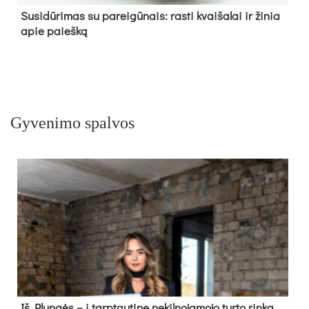
Su­si­dū­ri­mas su pa­rei­gū­nais: ras­ti kvai­ša­lai ir ži­nia
apie paieš­ką
Gyvenimo spalvos
Iš Plungės – į tarptautinę nekilnojamojo turto rinką