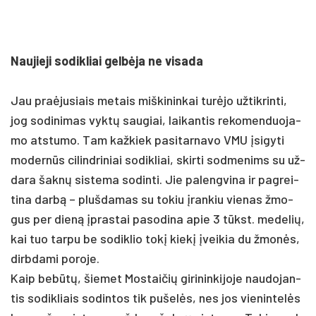
Nau­jie­ji so­dik­liai gelbė­ja ne vi­sa­da
Jau pra­ėju­siais me­tais miš­ki­nin­kai turė­jo už­tik­rin­ti,
jog so­di­ni­mas vyktų sau­giai, lai­kan­tis re­ko­men­duo­ja­
mo at­stu­mo. Tam kaž­kiek pa­si­tar­na­vo VMU įsi­gy­ti
mo­dernūs ci­lind­ri­niai so­dik­liai, skir­ti sod­me­nims su už­
da­ra šaknų sis­te­ma so­din­ti. Jie pa­leng­vi­na ir pa­grei­
ti­na darbą – pluš­da­mas su to­kiu įran­kiu vie­nas žmo­
gus per dieną įpras­tai pa­so­di­na apie 3 tūkst. me­de­lių,
kai tuo tar­pu be so­dik­lio tokį kiekį įvei­kia du žmonės,
dirb­da­mi po­ro­je.
Kaip be­būtų, šie­met Mos­tai­čių gi­ri­nin­ki­jo­je nau­do­jan­
tis so­dik­liais so­din­tos tik pu­šelės, nes jos vie­nin­telės