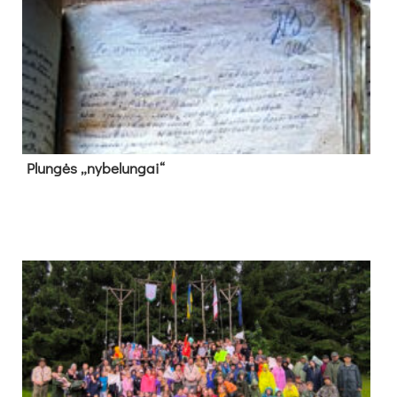
Plun­gės „ny­be­lun­gai“