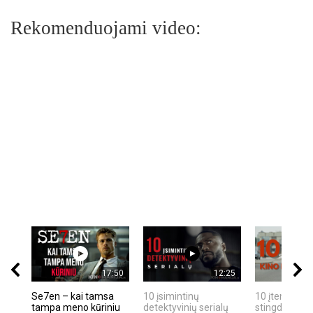
Rekomenduojami video:
17:50
12:25
Se7en – kai tamsa
10 įsimintinų
10 įtemptų, k
tampa meno kūriniu
detektyvinių serialų
stingdančių k