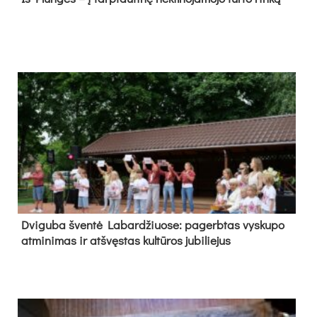
Dvi­gu­ba šven­tė La­bar­džiuo­se: pa­gerb­tas vys­ku­po
at­mi­ni­mas ir at­švęs­tas kul­tū­ros ju­bi­lie­jus