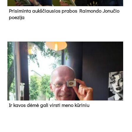
Pri­si­min­ta aukš­čiau­sios pra­bos Rai­mon­do Jo­nu­čio
poe­zi­ja
Ir ka­vos dė­mė ga­li virs­ti me­no kū­ri­niu