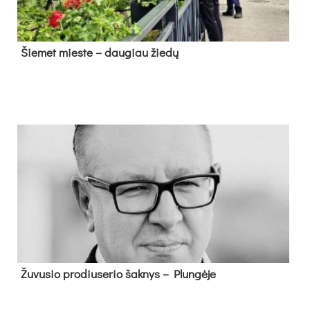
Šie­met mies­te – dau­giau žie­dų
Žu­vu­sio pro­diu­se­rio šak­nys – Plun­gė­je