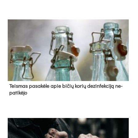
Teis­mas pa­sa­kė­le apie bi­čių ko­rių de­zin­fek­ci­ją ne­
pa­ti­kė­jo