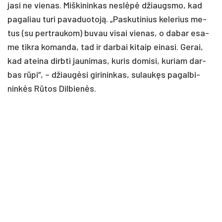
ja­si ne vie­nas. Miš­ki­nin­kas ne­slėpė džiaugs­mo, kad
pa­ga­liau tu­ri pa­va­duo­toją. „Pas­ku­ti­nius ke­le­rius me­
tus (su per­trau­kom) bu­vau vi­sai vie­nas, o da­bar esa­
me tik­ra ko­man­da, tad ir dar­bai ki­taip ei­na­si. Ge­rai,
kad atei­na dirb­ti jau­ni­mas, ku­ris do­mi­si, ku­riam dar­
bas rūpi“, – džiaugė­si gi­ri­nin­kas, su­laukęs pa­gal­bi­
ninkės Rūtos Dil­bienės.