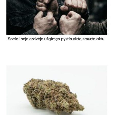
So­cia­li­nė­je erd­vė­je už­gi­męs pyk­tis vir­to smur­to ak­tu