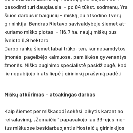
pa­so­din­ti tu­ri dau­giau­siai – po 84 tūkst. sod­menų. Yra
šiuos dar­bus ir bai­gu­sių – mišką jau at­so­di­no Tverų
gi­ri­nin­ki­ja. Bend­ras Rie­ta­vo sa­vi­val­dybė­je šie­met at­
ku­ria­mo miš­ko plo­tas – 116,7 ha, naujų miškų bus
įveis­ta 6,9 hek­ta­ro.
Dar­bo rankų šie­met la­bai trūko, ten, kur nesamdytos
įmonės, pa­gelbė­jo kai­muo­se, pa­miškė­se gy­ve­nan­tys
žmonės. Miš­ko au­gi­ni­mo spe­cia­listė pa­si­džiaugė, kad
jie ne­pa­bi­jo­jo ir at­si­liepė į gi­ri­ninkų pra­šymą pa­dėti.
Miškų at­kūri­mas – at­sa­kin­gas dar­bas
Kaip šie­met per miš­ka­sodį sekė­si lai­ky­tis ka­ran­ti­no
rei­ka­la­vimų, „Že­mai­čiui“ pa­pa­sa­ko­jo jau 33-ejus me­
tus miš­kuo­se be­si­dar­buo­jan­tis Mos­tai­čių gi­ri­nin­ki­jos