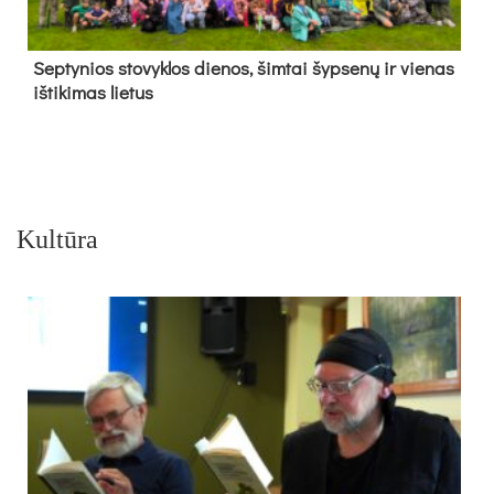
Sep­ty­nios sto­vyk­los die­nos, šim­tai šyp­se­nų ir vie­nas
iš­ti­ki­mas lie­tus
Kultūra