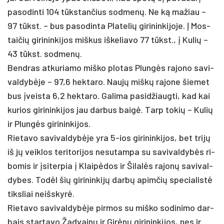
pa­so­din­ti 104 tūkstan­čius sod­menų. Ne ką ma­žiau –
97 tūkst. – bus pa­so­din­ta Pla­te­lių gi­ri­nin­ki­jo­je. Į Mos­
tai­čių gi­ri­nin­ki­jos miš­kus iš­ke­liavo 77 tūkst., į Ku­lių –
43 tūkst. sod­menų.
Bend­ras at­ku­ria­mo miš­ko plo­tas Plungės ra­jo­no sa­vi­
val­dybė­je – 97,6 hek­ta­ro. Naujų miškų ra­jo­ne šie­met
bus įveis­ta 6,2 hek­ta­ro. Ga­li­ma pa­si­džiaug­ti, kad kai
ku­rios gi­ri­nin­ki­jos jau dar­bus baigė. Tarp to­kių – Ku­lių
ir Plungės gi­ri­nin­ki­jos.
Rie­ta­vo sa­vi­val­dybė­je yra 5-ios gi­ri­nin­ki­jos, bet trijų
iš jų veik­los te­ri­to­ri­jos ne­su­tam­pa su sa­vi­val­dybės ri­
bo­mis ir įsi­ter­pia į Klaipė­dos ir Ši­lalės ra­jonų sa­vi­val­
dy­bes. Todėl šių gi­ri­nin­kijų darbų apim­čių spe­cia­listė
tiks­liai neišs­kyrė.
Rie­ta­vo sa­vi­val­dybė­je pir­mos su miš­ko so­di­ni­mo dar­
bais star­ta­vo Žad­vainų ir Girėnų gi­ri­nin­ki­jos, nes ir