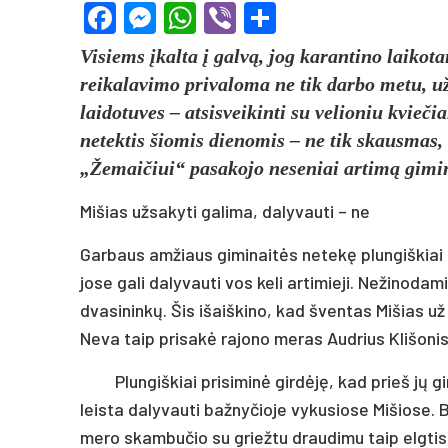
Facebook
Messenger
WhatsApp
Viber
Share
Visiems įkalta į galvą, jog karantino laikot
reikalavimo privaloma ne tik darbo metu, užs
laidotuves – atsisveikinti su velioniu kvie
netektis šiomis dienomis – ne tik skausmas, be
„Žemaičiui“ pasakojo neseniai artimą gimin
Mišias užsakyti galima, dalyvauti – ne
Garbaus amžiaus giminaitės netekę plungiškiai p
jose gali dalyvauti vos keli artimieji. Nežinodam
dvasininkų. Šis išaiškino, kad šventas Mišias už
Neva taip prisakė rajono meras Audrius Klišonis
Plungiškiai prisiminė girdėję, kad prieš jų 
leista dalyvauti bažnyčioje vykusiose Mišiose. 
mero skambučio su griežtu draudimu taip elgtis