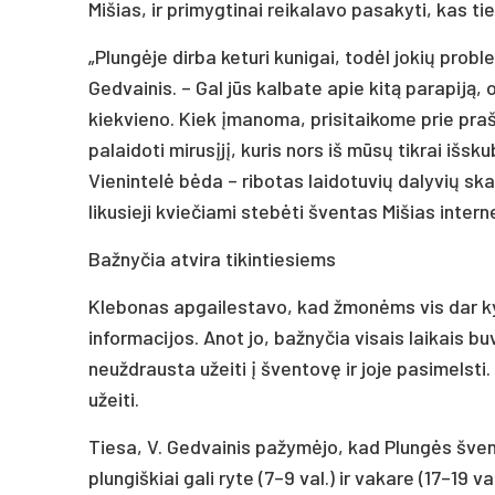
Mišias, ir primygtinai reikalavo pasakyti, kas t
„Plungėje dirba keturi kunigai, todėl jokių probl
Gedvainis. – Gal jūs kalbate apie kitą parapiją, 
kiekvieno. Kiek įmanoma, prisitaikome prie praš
palaidoti mirusįjį, kuris nors iš mūsų tikrai išs
Vienintelė bėda – ribotas laidotuvių dalyvių skaič
likusieji kviečiami stebėti šventas Mišias intern
Bažnyčia atvira tikintiesiems
Klebonas apgailestavo, kad žmonėms vis dar kyl
informacijos. Anot jo, bažnyčia visais laikais b
neuždrausta užeiti į šventovę ir joje pasimelsti. Ž
užeiti.
Tiesa, V. Gedvainis pažymėjo, kad Plungės švent
plungiškiai gali ryte (7–9 val.) ir vakare (17–19 val