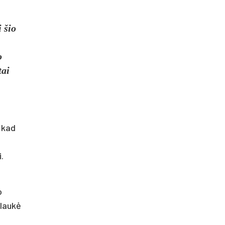
 šio
o
tai
, kad
.
o
ulaukė