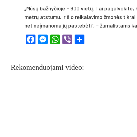
„Mūsų bažnyčioje – 900 vietų. Tai pagalvokite, k
metrų atstumu. Ir šio reikalavimo žmonės tikrai l
net neįmanoma jų pastebėti“, – žurnalistams ka
Facebook
Messenger
WhatsApp
Viber
Share
Rekomenduojami video: