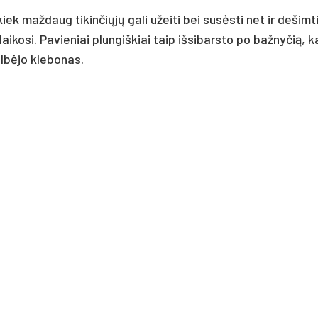
iek maždaug tikinčiųjų gali užeiti bei susėsti net ir dešimt
aikosi. Pavieniai plungiškiai taip išsibarsto po bažnyčią, 
lbėjo klebonas.