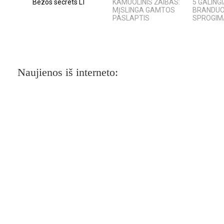
Bezos secrets LT
KAMUOLINIS ŽAIBAS:
5 GALING
MĮSLINGA GAMTOS
BRANDUOL
PASLAPTIS
SPROGIMAI
Naujienos iš interneto: