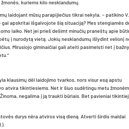
ie žmonės, kuriems kilo nesklandumų.
emų laidojant mūsų parapijiečius tikrai nekyla, – patikino V.
o gal apskritai išgalvojote šią situaciją? Mes stengiamės d
omo laiko. Net jei prieš dešimt minučių praneštų apie būt
kubėtų į nurodytą vietą. Jokių nesklandumų išlydint velionį n
ius. Mirusiojo giminaičiai gali ateiti pasimelsti net į bažny
etu.“
a klausimų dėl laidojimo tvarkos, nors visur esą apstu
uvo atvira tikintiesiems. Net ir šiuo sudėtingu metu žmonė
inoma, negalima į ją traukti būriais. Bet pavieniai tikintieji
ovės durys nėra atviros visą dieną. Atverti širdis maldai
.).