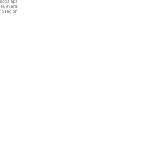
edos apsk. -
Žemaitija
KAIP KINIJA TAPO
tes ežeras -
„PASAULIO FABRIKU“:
io regioninis...
NUTYLĖTA ISTORIJA