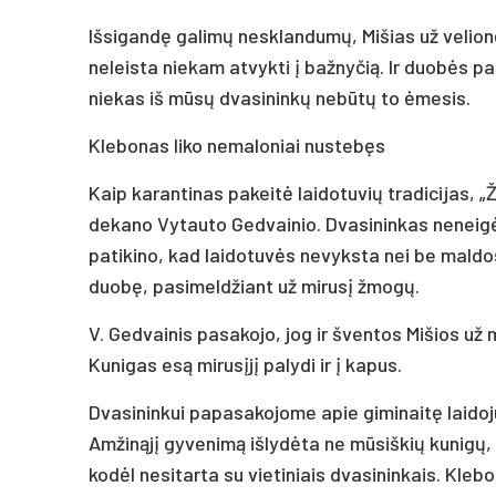
Išsigandę galimų nesklandumų, Mišias už velionę
neleista niekam atvykti į bažnyčią. Ir duobės pa
niekas iš mūsų dvasininkų nebūtų to ėmesis.
Klebonas liko nemaloniai nustebęs
Kaip karantinas pakeitė laidotuvių tradicijas, 
dekano Vytauto Gedvainio. Dvasininkas neneigė, 
patikino, kad laidotuvės nevyksta nei be maldo
duobę, pasimeldžiant už mirusį žmogų.
V. Gedvainis pasakojo, jog ir šventos Mišios už m
Kunigas esą mirusįjį palydi ir į kapus.
Dvasininkui papasakojome apie giminaitę laidoju
Amžinąjį gyvenimą išlydėta ne mūsiškių kunigų, 
kodėl nesitarta su vietiniais dvasininkais. Kleb