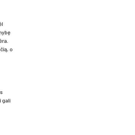
ėl
inybę
ėra.
čią, o
ms
 gali