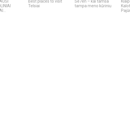
IAUSI
Best places to visit
Se7en – kai tamsa
Klaip
INIAI
Telsiai
tampa meno kūriniu
Kalo
...
Pajūr