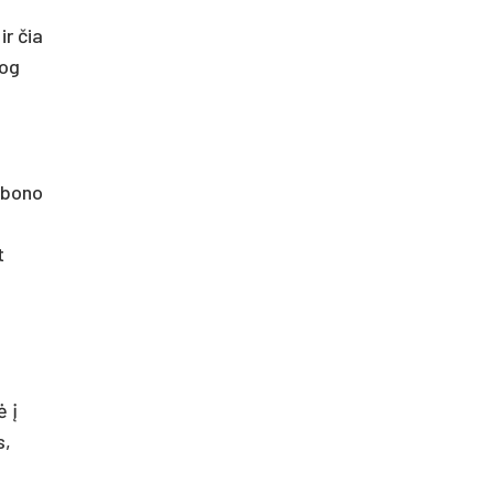
ir čia
jog
lebono
t
ė į
s,