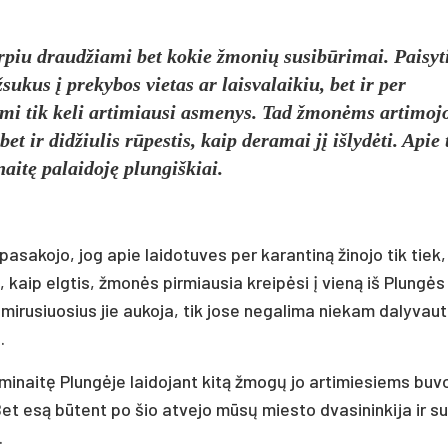
arpiu draudžiami bet kokie žmonių susibūrimai. Paisyti
ukus į prekybos vietas ar laisvalaikiu, bet ir per
čiami tik keli artimiausi asmenys. Tad žmonėms artimoj
t ir didžiulis rūpestis, kaip deramai jį išlydėti. Apie 
aitę palaidoję plungiškiai.
asakojo, jog apie laidotuves per karantiną žinojo tik tiek
i, kaip elgtis, žmonės pirmiausia kreipėsi į vieną iš Plungės
 mirusiuosius jie aukoja, tik jose negalima niekam dalyvauti
.
giminaitę Plungėje laidojant kitą žmogų jo artimiesiems buv
Bet esą būtent po šio atvejo mūsų miesto dvasininkija ir s
.