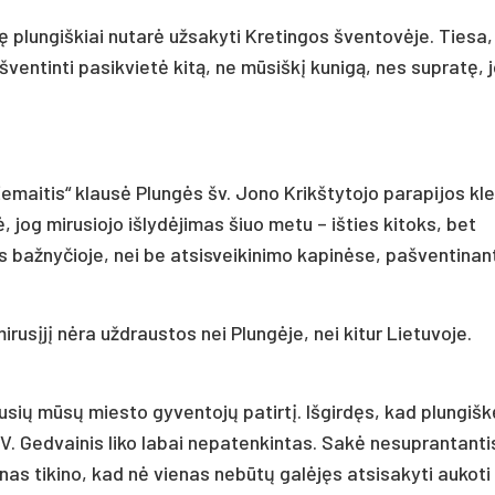
 plungiškiai nutarė užsakyti Kretingos šventovėje. Tiesa, 
šventinti pasikvietė kitą, ne mūsiškį kunigą, nes supratę, 
„Žemaitis“ klausė Plungės šv. Jono Krikštytojo parapijos k
jog mirusiojo išlydėjimas šiuo metu – išties kitoks, bet
s bažnyčioje, nei be atsisveikinimo kapinėse, pašventinan
irusįjį nėra uždraustos nei Plungėje, nei kitur Lietuvoje.
sių mūsų miesto gyventojų patirtį. Išgirdęs, kad plungišk
V. Gedvainis liko labai nepatenkintas. Sakė nesuprantanti
onas tikino, kad nė vienas nebūtų galėjęs atsisakyti aukoti