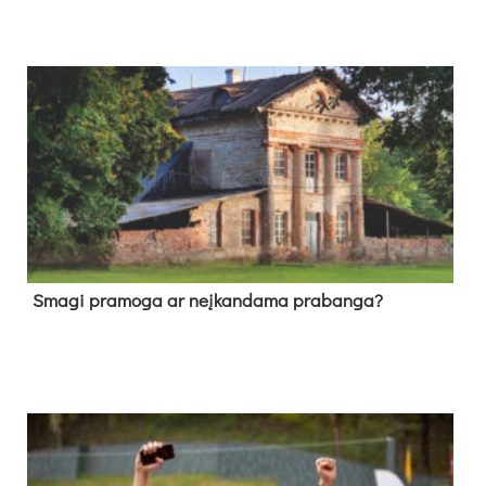
Sma­gi pra­mo­ga ar neį­kan­da­ma pra­ban­ga?