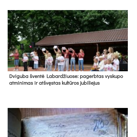
Dvi­gu­ba šven­tė La­bar­džiuo­se: pa­gerb­tas vys­ku­po
at­mi­ni­mas ir at­švęs­tas kul­tū­ros ju­bi­lie­jus