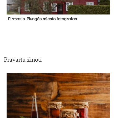
Pir­ma­sis Plun­gės mies­to fo­tog­ra­fas
Pravartu žinoti