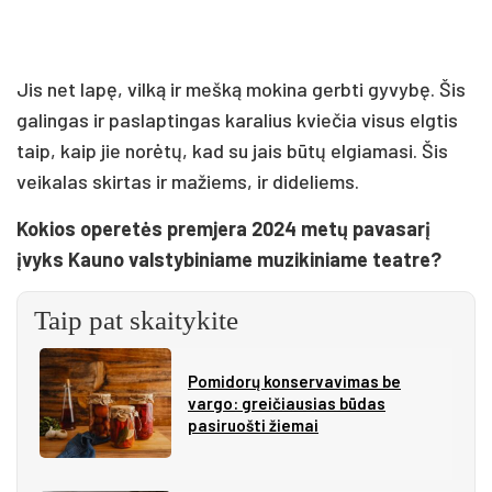
Jis net lapę, vilką ir mešką mokina gerbti gyvybę. Šis
galingas ir paslaptingas karalius kviečia visus elgtis
taip, kaip jie norėtų, kad su jais būtų elgiamasi. Šis
veikalas skirtas ir mažiems, ir dideliems.
Kokios operetės premjera 2024 metų pavasarį
įvyks Kauno valstybiniame muzikiniame teatre?
Taip pat skaitykite
Pomidorų konservavimas be
vargo: greičiausias būdas
pasiruošti žiemai