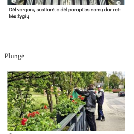
Dėl var­go­nų su­si­ta­rė, o dėl pa­ra­pi­jos na­mų dar rei­
kės žy­gių
Plungė