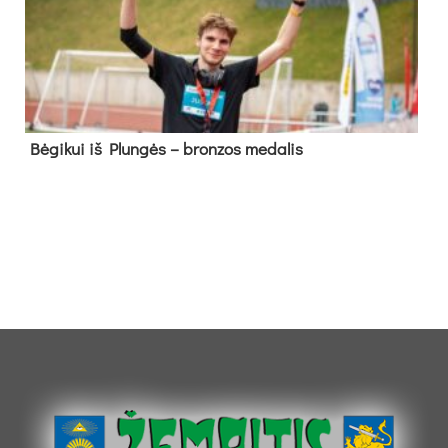
Bė­gi­kui iš Plun­gės – bron­zos me­da­lis