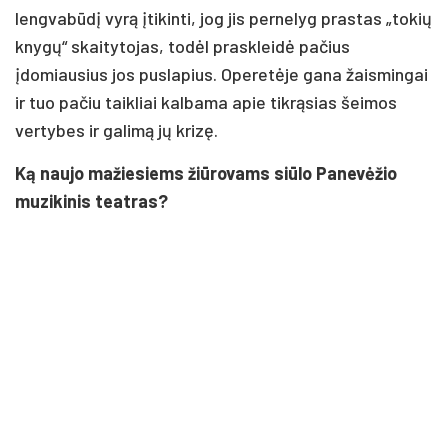
lengvabūdį vyrą įtikinti, jog jis pernelyg prastas „tokių
knygų“ skaitytojas, todėl praskleidė pačius
įdomiausius jos puslapius. Operetėje gana žaismingai
ir tuo pačiu taikliai kalbama apie tikrąsias šeimos
vertybes ir galimą jų krizę.
Ką naujo mažiesiems žiūrovams siūlo Panevėžio
muzikinis teatras?