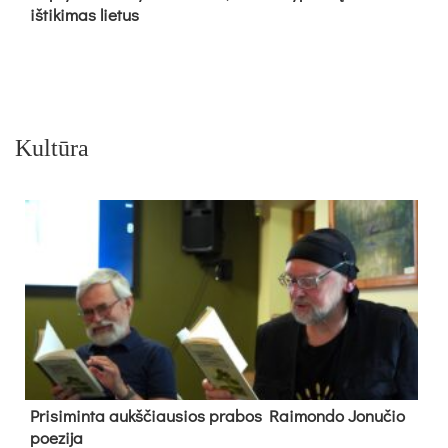
iš­ti­ki­mas lie­tus
Kultūra
Pri­si­min­ta aukš­čiau­sios pra­bos Rai­mon­do Jo­nu­čio
poe­zi­ja