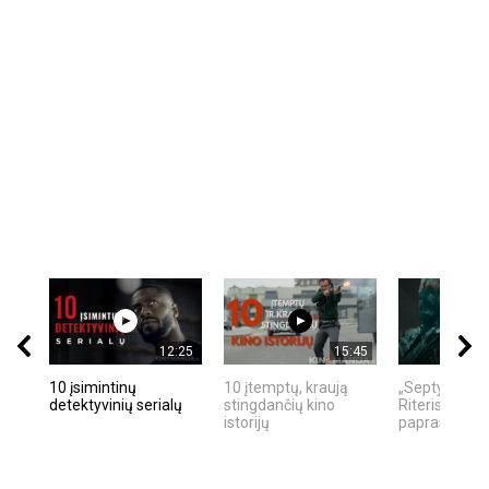
12:25
15:45
10 įsimintinų
10 įtemptų, kraują
„Septynių Ka
detektyvinių serialų
stingdančių kino
Riteris" – kai
istorijų
paprastumas