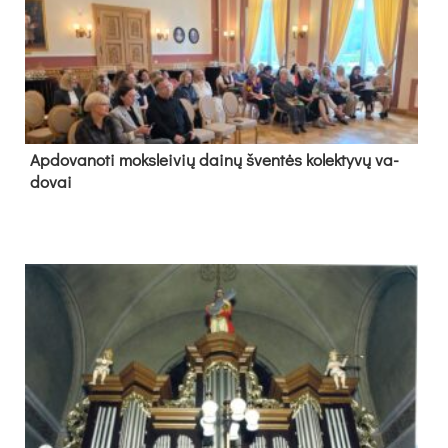
Ap­do­va­no­ti moks­lei­vių dai­nų šven­tės ko­lek­ty­vų va­
do­vai