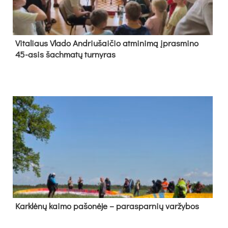
Vi­ta­liaus Vla­do And­riu­šai­čio at­mi­ni­mą įpras­mi­no
45-asis šach­ma­tų tur­ny­ras
Kark­lė­nų kai­mo pa­šo­nė­je – pa­ras­par­nių var­žy­bos