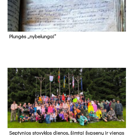
Plun­gės „ny­be­lun­gai“
Sep­ty­nios sto­vyk­los die­nos, šim­tai šyp­se­nų ir vie­nas