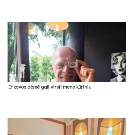
Ir ka­vos dė­mė ga­li virs­ti me­no kū­ri­niu