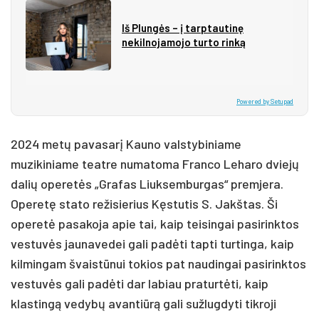
Iš Plungės – į tarptautinę
nekilnojamojo turto rinką
Powered by Setupad
2024 metų pavasarį Kauno valstybiniame
muzikiniame teatre numatoma Franco Leharo dviejų
dalių operetės „Grafas Liuksemburgas“ premjera.
Operetę stato režisierius Kęstutis S. Jakštas. Ši
operetė pasakoja apie tai, kaip teisingai pasirinktos
vestuvės jaunavedei gali padėti tapti turtinga, kaip
kilmingam švaistūnui tokios pat naudingai pasirinktos
vestuvės gali padėti dar labiau praturtėti, kaip
klastingą vedybų avantiūrą gali sužlugdyti tikroji