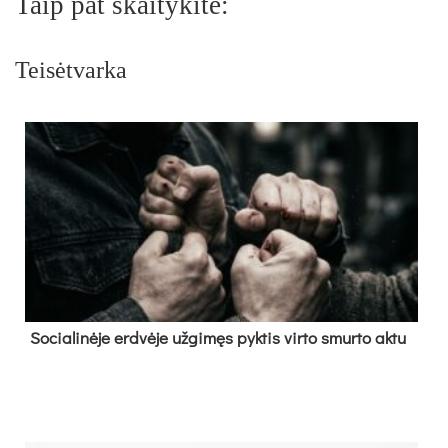
Taip pat skaitykite:
Teisėtvarka
So­cia­li­nė­je erd­vė­je už­gi­męs pyk­tis vir­to smur­to ak­tu