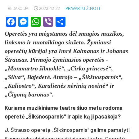
REDAKCIJA
2023-12-22
PRAVARTU ŽINOTI
Facebook
Messenger
WhatsApp
Viber
Share
Operetės yra mėgstamos dėl smagios muzikos,
linksmo ir nuotaikingo siužeto. Žymiausi
operečių kūrėjai yra Imrė Kalmanas ir Johanas
Štrausas. Pirmojo žymiausios operetės -
„Monmartro žibuoklė“, „Cirko princesė“,
„Silva“, Bajederė. Antrojo – „Šikšnosparnis“,
„Kaliostro“, Karalienės nėrinių nosinė“ ir
„Čigonų baronas“.
Kuriame muzikiniame teatre šiuo metu rodoma
operetė „Šikšnosparnis“ ir apie ką ji pasakoja?
J. Štrauso operetę „Šikšnosparnis“ galima pamatyti
Kauno valstybiniame muzikiniame teatre. Operetę