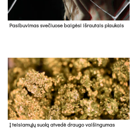
Pa­si­bu­vi­mas sve­čiuo­se bai­gė­si iš­rau­tais plau­kais
Į tei­sia­mų­jų suo­lą at­ve­dė drau­go vai­šin­gu­mas