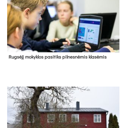
Rug­sė­jį mo­kyk­los pa­si­tiks pil­nes­nė­mis kla­sė­mis