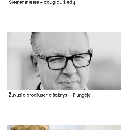
Šie­met mies­te – dau­giau žie­dų
Žu­vu­sio pro­diu­se­rio šak­nys – Plun­gė­je