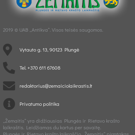
2019 © UAB „Antikva“. Visos teisės saugomos.
Vytauto g. 13, 90123 Plungė
Tel. +370 611 67608
redaktorius@zemaiciolaikrastis.lt
Privatumo politika
„Žemaitis“ yra didžiausias Plungės ir Rietavo krašto
laikraštis. Leidžiamas du kartus per savaitę.
Plungės ir Rietavo krašto laikraščio „Žemaitis“ pirmtakas