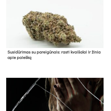
Su­si­dū­ri­mas su pa­rei­gū­nais: ras­ti kvai­ša­lai ir ži­nia
apie paieš­ką