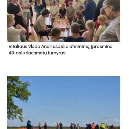
Vi­ta­liaus Vla­do And­riu­šai­čio at­mi­ni­mą įpras­mi­no
45-asis šach­ma­tų tur­ny­ras