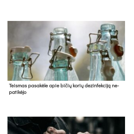
Teis­mas pa­sa­kė­le apie bi­čių ko­rių de­zin­fek­ci­ją ne­
pa­ti­kė­jo