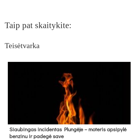
Taip pat skaitykite:
Teisėtvarka
Siau­bin­gas in­ci­den­tas Plun­gė­je – mo­te­ris ap­si­py­lė
ben­zi­nu ir pa­de­gė sa­ve