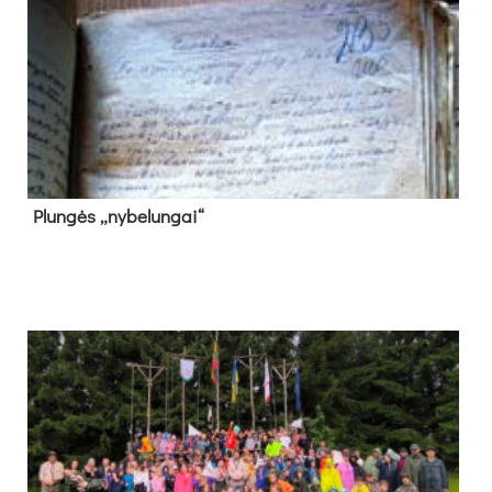
Plun­gės „ny­be­lun­gai“