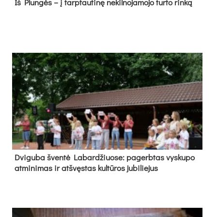
Iš Plungės – į tarptautinę nekilnojamojo turto rinką
Dvi­gu­ba šven­tė La­bar­džiuo­se: pa­gerb­tas vys­ku­po
at­mi­ni­mas ir at­švęs­tas kul­tū­ros ju­bi­lie­jus