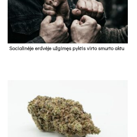
So­cia­li­nė­je erd­vė­je už­gi­męs pyk­tis vir­to smur­to ak­tu