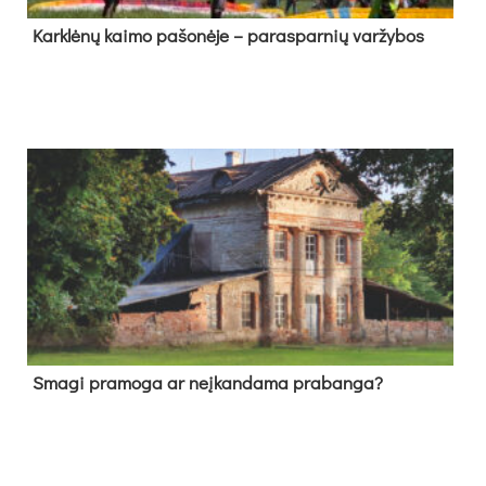
Kark­lė­nų kai­mo pa­šo­nė­je – pa­ras­par­nių var­žy­bos
Sma­gi pra­mo­ga ar neį­kan­da­ma pra­ban­ga?