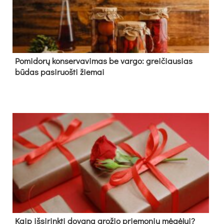
Pomidorų konservavimas be vargo: greičiausias
būdas pasiruošti žiemai
Kaip išsirinkti dovaną grožio priemonių mėgėjui?