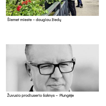
Šie­met mies­te – dau­giau žie­dų
Žu­vu­sio pro­diu­se­rio šak­nys – Plun­gė­je