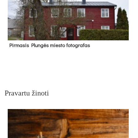
Pir­ma­sis Plun­gės mies­to fo­tog­ra­fas
Pravartu žinoti