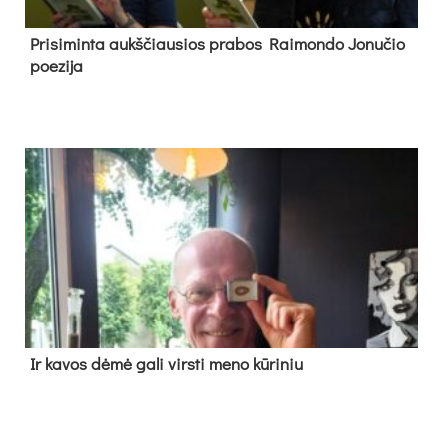
Pri­si­min­ta aukš­čiau­sios pra­bos Rai­mon­do Jo­nu­čio
poe­zi­ja
Ir ka­vos dė­mė ga­li virs­ti me­no kū­ri­niu