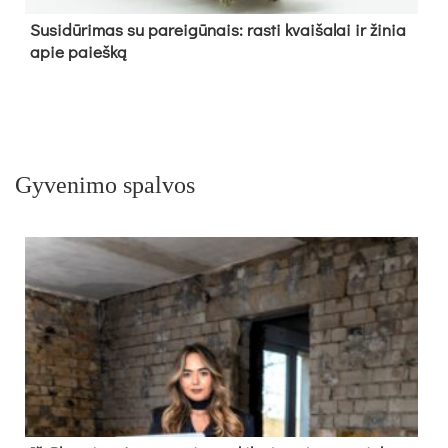
Su­si­dū­ri­mas su pa­rei­gū­nais: ras­ti kvai­ša­lai ir ži­nia
apie paieš­ką
Gyvenimo spalvos