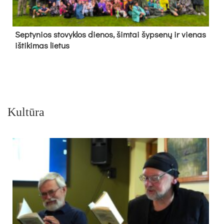
Sep­ty­nios sto­vyk­los die­nos, šim­tai šyp­se­nų ir vie­nas
iš­ti­ki­mas lie­tus
Kultūra