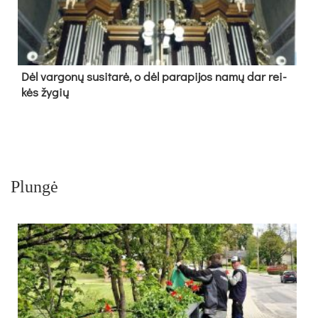
Dėl var­go­nų su­si­ta­rė, o dėl pa­ra­pi­jos na­mų dar rei­
kės žy­gių
Plungė