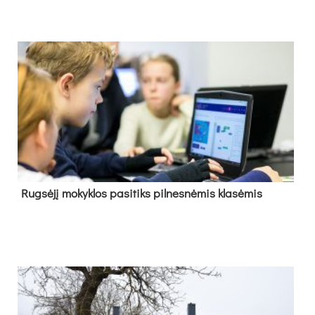
Rug­sė­jį mo­kyk­los pa­si­tiks pil­nes­nė­mis kla­sė­mis