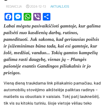
REDAKCIJA
2024-12-13
AKTUALIJOS
Facebook
Messenger
WhatsApp
Viber
Share
Labai mėgstu pasivaikščioti gamtoje, kur galima
pailsėti nuo kasdienių darbų, rutinos,
pamedituoti. Juk sakoma, kad geriausias poilsis
ir įsižeminimas būna tada, kai esi gamtoje, kur
žolė, medžiai, vanduo... Tokių gamtos kampelių
galima rasti daugybę, vienas jų – Plungės
pašonėje esantis Gandingos piliakalnis ir jo
prieigos.
Vieną dieną traukdama link piliakalnio pamačiau, kad
automobilių stovėjimo aikštelėje paliktas radinys –
maišelis su obuoliais ir vaisiais. Tokį patį lauknešėlį,
tik vis su kitokiu turiniu, šioje vietoje vėliau teko