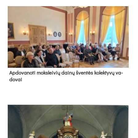
Ap­do­va­no­ti moks­lei­vių dai­nų šven­tės ko­lek­ty­vų va­
do­vai