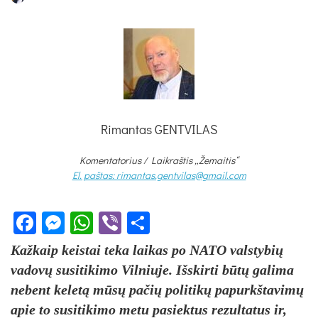
Rimantas GENTVILAS
Komentatorius /
Laikraštis „Žemaitis“
El. paštas: rimantas.gentvilas@gmail.com
Facebook
Messenger
WhatsApp
Viber
Share
Kažkaip keistai teka laikas po NATO valstybių
vadovų susitikimo Vilniuje. Išskirti būtų galima
nebent keletą mūsų pačių politikų papurkštavimų
apie to susitikimo metu pasiektus rezultatus ir,