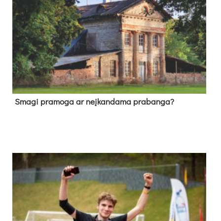
Sma­gi pra­mo­ga ar neį­kan­da­ma pra­ban­ga?