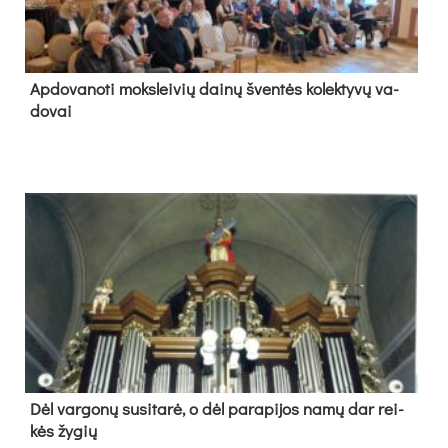
Ap­do­va­no­ti moks­lei­vių dai­nų šven­tės ko­lek­ty­vų va­
do­vai
Dėl var­go­nų su­si­ta­rė, o dėl pa­ra­pi­jos na­mų dar rei­
kės žy­gių