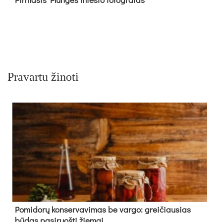
Pravartu žinoti
Pomidorų konservavimas be vargo: greičiausias
būdas pasiruošti žiemai