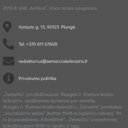
2019 © UAB „Antikva“. Visos teisės saugomos.
Vytauto g. 13, 90123 Plungė
Tel. +370 611 67608
redaktorius@zemaiciolaikrastis.lt
Privatumo politika
„Žemaitis“ yra didžiausias Plungės ir Rietavo krašto
laikraštis. Leidžiamas du kartus per savaitę.
Plungės ir Rietavo krašto laikraščio „Žemaitis“ pirmtakas
„Socialistinis kelias“ įkurtas 1948 m. lapkričio mėnesį. Po
to jis pavadintas „Kibirkštimi“. „Žemaičio“ pavadinimą
laikraštis gavo 1990 m. spalio 3-iąją.