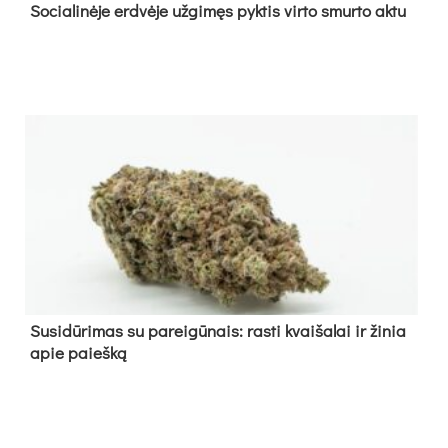
So­cia­li­nė­je erd­vė­je už­gi­męs pyk­tis vir­to smur­to ak­tu
Su­si­dū­ri­mas su pa­rei­gū­nais: ras­ti kvai­ša­lai ir ži­nia
apie paieš­ką