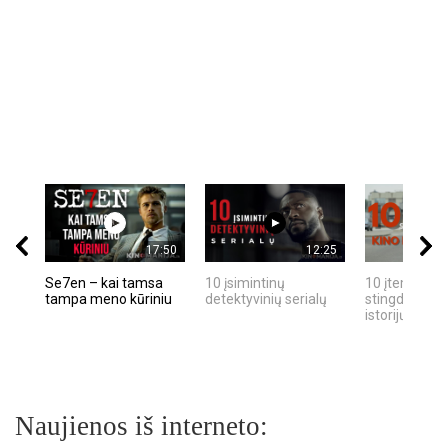
17:50
12:25
Se7en – kai tamsa
10 įsimintinų
10 įtemptų, k
tampa meno kūriniu
detektyvinių serialų
stingdančių k
istorijų
Naujienos iš interneto: