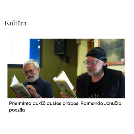
Kultūra
Pri­si­min­ta aukš­čiau­sios pra­bos Rai­mon­do Jo­nu­čio
poe­zi­ja