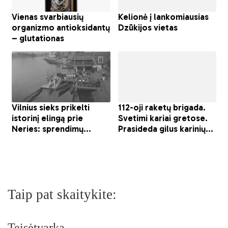
Taip pat skaitykite:
Teisėtvarka