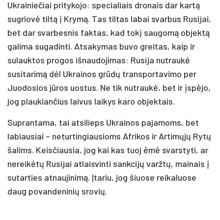
Ukrainiečiai pritykojo: specialiais dronais dar kartą
sugriovė tiltą į Krymą. Tas tiltas labai svarbus Rusijai,
bet dar svarbesnis faktas, kad tokį saugomą objektą
galima sugadinti. Atsakymas buvo greitas, kaip ir
sulauktos progos išnaudojimas: Rusija nutraukė
susitarimą dėl Ukrainos grūdų transportavimo per
Juodosios jūros uostus. Ne tik nutraukė, bet ir įspėjo,
jog plaukiančius laivus laikys karo objektais.
Suprantama, tai atsilieps Ukrainos pajamoms, bet
labiausiai – neturtingiausioms Afrikos ir Artimųjų Rytų
šalims. Keisčiausia, jog kai kas tuoj ėmė svarstyti, ar
nereikėtų Rusijai atlaisvinti sankcijų varžtų, mainais į
sutarties atnaujinimą. Įtariu, jog šiuose reikaluose
daug povandeninių srovių.