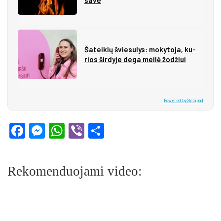
Ša­tei­kių švie­su­lys: mo­ky­to­ja, ku­
rios šir­dy­je de­ga mei­lė žo­džiui
Powered by Setupad
Facebook
Messenger
WhatsApp
Viber
Share
Rekomenduojami video: