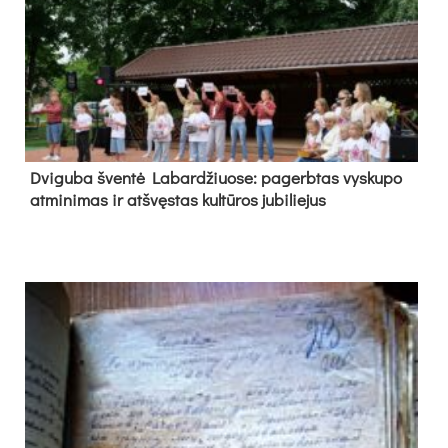
Dvi­gu­ba šven­tė La­bar­džiuo­se: pa­gerb­tas vys­ku­po
at­mi­ni­mas ir at­švęs­tas kul­tū­ros ju­bi­lie­jus