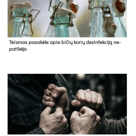
Teis­mas pa­sa­kė­le apie bi­čių ko­rių de­zin­fek­ci­ją ne­
pa­ti­kė­jo