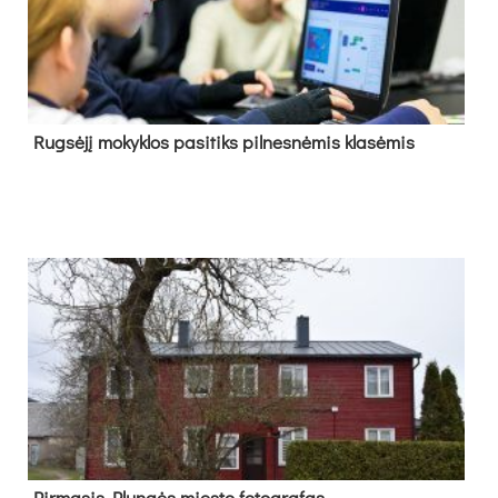
Rug­sė­jį mo­kyk­los pa­si­tiks pil­nes­nė­mis kla­sė­mis
Pir­ma­sis Plun­gės mies­to fo­tog­ra­fas