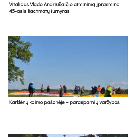
Vi­ta­liaus Vla­do And­riu­šai­čio at­mi­ni­mą įpras­mi­no
45-asis šach­ma­tų tur­ny­ras
Kark­lė­nų kai­mo pa­šo­nė­je – pa­ras­par­nių var­žy­bos