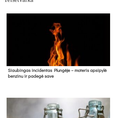
Siau­bin­gas in­ci­den­tas Plun­gė­je – mo­te­ris ap­si­py­lė
ben­zi­nu ir pa­de­gė sa­ve