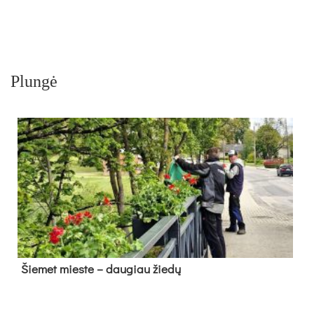
Plungė
Šie­met mies­te – dau­giau žie­dų