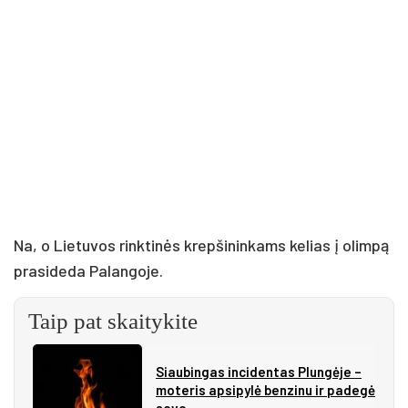
Na, o Lietuvos rinktinės krepšininkams kelias į olimpą
prasideda Palangoje.
Taip pat skaitykite
Siau­bin­gas in­ci­den­tas Plun­gė­je –
mo­te­ris ap­si­py­lė ben­zi­nu ir pa­de­gė
sa­ve