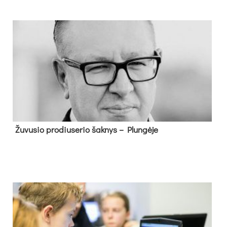
Žu­vu­sio pro­diu­se­rio šak­nys – Plun­gė­je