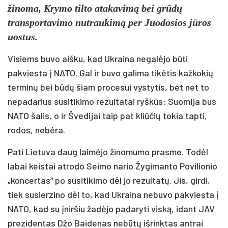
žinoma, Krymo tilto atakavimą bei grūdų
transportavimo nutraukimą per Juodosios jūros
uostus.
Visiems buvo aišku, kad Ukraina negalėjo būti
pakviesta į NATO. Gal ir buvo galima tikėtis kažkokių
terminų bei būdų šiam procesui vystytis, bet net to
nepadarius susitikimo rezultatai ryškūs: Suomija bus
NATO šalis, o ir Švedijai taip pat kliūčių tokia tapti,
rodos, nebėra.
Pati Lietuva daug laimėjo žinomumo prasme. Todėl
labai keistai atrodo Seimo nario Žygimanto Povilionio
„koncertas“ po susitikimo dėl jo rezultatų. Jis, girdi,
tiek susierzino dėl to, kad Ukraina nebuvo pakviesta į
NATO, kad su įniršiu žadėjo padaryti viską, idant JAV
prezidentas Džo Baidenas nebūtų išrinktas antrai