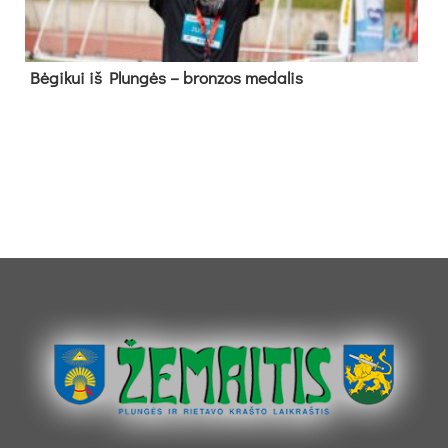
Bė­gi­kui iš Plun­gės – bron­zos me­da­lis