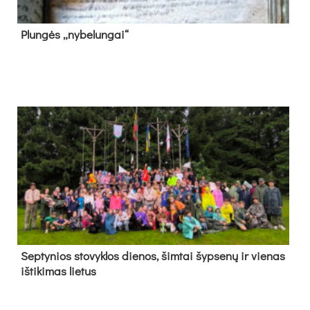
Plun­gės „ny­be­lun­gai“
Sep­ty­nios sto­vyk­los die­nos, šim­tai šyp­se­nų ir vie­nas
iš­ti­ki­mas lie­tus