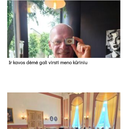
Ir ka­vos dė­mė ga­li virs­ti me­no kū­ri­niu