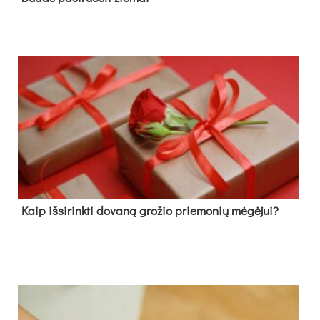
Kaip išsirinkti dovaną grožio priemonių mėgėjui?